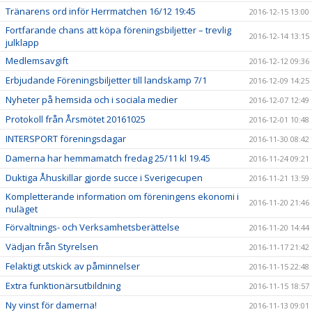
Tränarens ord inför Herrmatchen 16/12 19:45
2016-12-15 13:00
Fortfarande chans att köpa föreningsbiljetter – trevlig
2016-12-14 13:15
julklapp
Medlemsavgift
2016-12-12 09:36
Erbjudande Föreningsbiljetter till landskamp 7/1
2016-12-09 14:25
Nyheter på hemsida och i sociala medier
2016-12-07 12:49
Protokoll från Årsmötet 20161025
2016-12-01 10:48
INTERSPORT föreningsdagar
2016-11-30 08:42
Damerna har hemmamatch fredag 25/11 kl 19.45
2016-11-24 09:21
Duktiga Åhuskillar gjorde succe i Sverigecupen
2016-11-21 13:59
Kompletterande information om föreningens ekonomi i
2016-11-20 21:46
nuläget
Förvaltnings- och Verksamhetsberättelse
2016-11-20 14:44
Vädjan från Styrelsen
2016-11-17 21:42
Felaktigt utskick av påminnelser
2016-11-15 22:48
Extra funktionärsutbildning
2016-11-15 18:57
Ny vinst för damerna!
2016-11-13 09:01