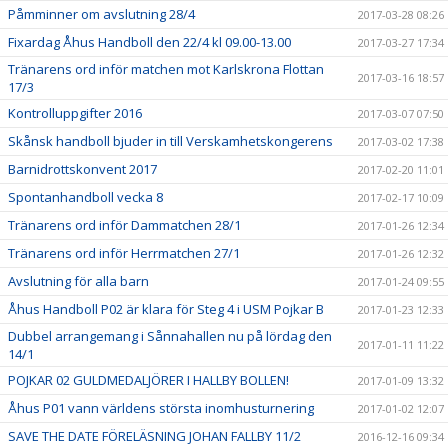
Påmminner om avslutning 28/4
2017-03-28 08:26
Fixardag Åhus Handboll den 22/4 kl 09.00-13.00
2017-03-27 17:34
Tränarens ord inför matchen mot Karlskrona Flottan
2017-03-16 18:57
17/3
Kontrolluppgifter 2016
2017-03-07 07:50
Skånsk handboll bjuder in till Verskamhetskongerens
2017-03-02 17:38
Barnidrottskonvent 2017
2017-02-20 11:01
Spontanhandboll vecka 8
2017-02-17 10:09
Tränarens ord inför Dammatchen 28/1
2017-01-26 12:34
Tränarens ord inför Herrmatchen 27/1
2017-01-26 12:32
Avslutning för alla barn
2017-01-24 09:55
Åhus Handboll P02 är klara för Steg 4 i USM Pojkar B
2017-01-23 12:33
Dubbel arrangemang i Sånnahallen nu på lördag den
2017-01-11 11:22
14/1
POJKAR 02 GULDMEDALJÖRER I HALLBY BOLLEN!
2017-01-09 13:32
Åhus P01 vann världens största inomhusturnering
2017-01-02 12:07
SAVE THE DATE FÖRELÄSNING JOHAN FALLBY 11/2
2016-12-16 09:34