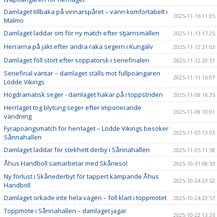
Damlaget tillbaka på vinnarspåret – vann komfortabelt i
2025-11-16 11:05
Malmö
Damlaget laddar om för ny match efter stjärnsmällen
2025-11-13 17:25
Herrarna på jakt efter andra raka segern i Kungälv
2025-11-12 21:03
Damlaget föll stort efter soppatorsk i seriefinalen
2025-11-12 20:51
Seriefinal väntar – damlaget ställs mot fullpoängaren
2025-11-11 16:07
Lödde Vikings
Högdramatisk seger - damlaget hakar på i toppstriden
2025-11-08 18:35
Herrlaget tog blytung seger efter imponerande
2025-11-08 10:01
vändning
Fyrapoängsmatch för herrlaget – Lödde Vikings besöker
2025-11-05 13:03
Sånnahallen
Damlaget laddar för stekhett derby i Sånnahallen
2025-11-05 11:58
Åhus Handboll samarbetar med Skånesol
2025-10-31 08:53
Ny förlust i Skånederbyt för tappert kämpande Åhus
2025-10-24 23:52
Handboll
Damlaget orkade inte hela vägen – föll klart i toppmötet
2025-10-24 22:57
Toppmöte i Sånnahallen – damlaget jagar
2025-10-22 13:35