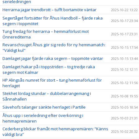
serieledningen
Herrarna jagar trendbrott – tufft bortamöte väntar
2025-10-22 13:22
Segertåget fortsätter för Åhus Handboll – fjärde raka
2025-10-17 23:34
segern i toppmötet
Tung fredag för herrarna – hemmaförlust mot
2025-10-17 23:31
Önnerediterna
Revanschsuget Åhus gör sig redo för ny hemmamatch:
2025-10-15 17:54
"Väldigt kul"
Damlaget jagar fjärde raka segern – toppmöte väntar
2025-10-15 13:44
Damlaget hakar på i toppstriden – tog tredje raka
2025-10-12 12:11
segern mot Kalmar
HP Alingsås numret för stort – tung hemmaförlust för
2025-10-12 11:56
herrlaget
Stekhet lördag stundar – dubbelarrangemang i
2025-10-08 19:55
Sånnahallen
Sävehofs talanger sänkte herrlaget i Partille
2025-10-05 18:54
Åhus upp i serieledning efter överkörning i
2025-10-03 21:31
hemmapremiären
Cederberg blickar framåt mot hemmapremiären: ”Känns
2025-10-02 20:32
väldigt bra”