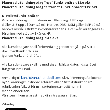
Planerad utbildningsdag ”nya” funktionärer: 12:e okt
Planerad utbildningsdag ”erfarna” funktionärer: 13:e okt
Distriktsfunktionärer
Vidareutbildning för funktionärer. Utbildning i EMP ingår.
Gäller U15 upp till Damtvå och Herrtre. OBS i USM gäller EMP så då
behövs också Distrikstfunktionärer redan i USM 14 år! Arrangeras av
förening med stöd av Skånes HF.
Planerad utbildningsdag: 14:e okt
Alla kursdeltagare skall förbereda sig genom att gå in på SHF´s
dokumentbank och läsa
igenom Funktionärshäftet!
Alla kursdeltagare skall ha med sig en bärbar dator. I dagsläget
fungerar inte I-Pad.
Anmäl dig till
kansli@ahushandboll.com
Skriv ”Föreningsfunktionär
ny”, ”Föreningsfunktionär erfaren” eller ”Distriktsfunktionär” i
rubrikraden (viktigt för min sortering) samt ditt namn i
meddelanderutan.
Vänligen inkom snarast med din intresseanmälan.
/Stanley