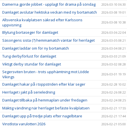
Damerna gjorde jobbet - upplagt för drama på söndag
2026-03-10 06:30
Damlaget avslutar hektiska veckan med ny bortamatch
2026-03-08 19:01
Allsvenska kvalplatsen säkrad efter Karlssons
2026-03-08 10:38
uppvisning
Blytung bortaseger för damlaget
2026-03-06 22:04
Säsongens sista (?) hemmamatch väntar för herrlaget
2026-03-05 08:21
Damlaget laddar om för ny bortamatch
2026-03-04 08:21
Tung derbyförlust för damlaget
2026-03-03 21:09
Viktigt derby stundar för damlaget
2026-03-02 08:28
Segersviten bruten - trots upphämtning mot Lödde
2026-03-01 19:19
Vikings
Damlaget hakar på i toppstriden efter klar seger
2026-02-28 10:02
Herrlaget i jakt på serieledning
2026-02-26 08:22
Damlaget tillbaka på hemmaplan under fredagen
2026-02-24 08:25
Mäktig vändning när herrlaget befäste kvalplatsen
2026-02-21 17:55
Damlaget upp på tredje plats efter nagelbitare
2026-02-21 17:44
Vinstlista varulotteri 2026
2026-02-21 05:00