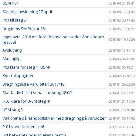
USM P01
2018-04-20 18:41
Säsongsavslutning 27 april
2018-04-12 21:43
P01 till steg 5!
2018-03-25 17:42
Ungdoms SM Pojkar 16
2018-03-17 20:29
Inget avtal 2018 om föräldrainsatser under Åhus Beach
2018-03-16 15:26
festival
Avslutning
2018-03-13 17:12
Akut hjälp!
2018-03-06 12:05
P03 klara för steg 4 i USM!
2018-02-05 18:21
Kontrolluppgifter
2018-02-05 18:10
Dragningslista Varulotteri 2017/18
2018-01-26 22:36
Skaffa din biljett senast torsdag 18:00!
2018-01-22 23:01
F-03 klara för U-SM steg 4!
2018-01-21 15:56
USM steg 3
2018-01-15 18:46
Välkomna på handbollskväll med dragning på varulotter
2018-01-05 17:02
P-01 vann Norden cup!
2017-12-30 17:31
Sitt bekvämt under kvällens match
2017-12-08 07:49