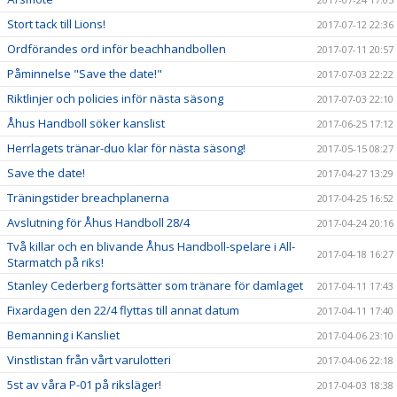
Stort tack till Lions!
2017-07-12 22:36
Ordförandes ord inför beachhandbollen
2017-07-11 20:57
Påminnelse "Save the date!"
2017-07-03 22:22
Riktlinjer och policies inför nästa säsong
2017-07-03 22:10
Åhus Handboll söker kanslist
2017-06-25 17:12
Herrlagets tränar-duo klar för nästa säsong!
2017-05-15 08:27
Save the date!
2017-04-27 13:29
Träningstider breachplanerna
2017-04-25 16:52
Avslutning för Åhus Handboll 28/4
2017-04-24 20:16
Två killar och en blivande Åhus Handboll-spelare i All-
2017-04-18 16:27
Starmatch på riks!
Stanley Cederberg fortsätter som tränare för damlaget
2017-04-11 17:43
Fixardagen den 22/4 flyttas till annat datum
2017-04-11 17:40
Bemanning i Kansliet
2017-04-06 23:10
Vinstlistan från vårt varulotteri
2017-04-06 22:18
5st av våra P-01 på riksläger!
2017-04-03 18:38