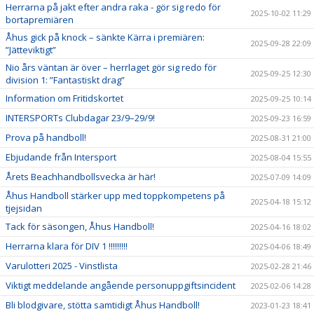
Herrarna på jakt efter andra raka - gör sig redo för
2025-10-02 11:29
bortapremiären
Åhus gick på knock – sänkte Kärra i premiären:
2025-09-28 22:09
”Jätteviktigt”
Nio års väntan är över – herrlaget gör sig redo för
2025-09-25 12:30
division 1: ”Fantastiskt drag”
Information om Fritidskortet
2025-09-25 10:14
INTERSPORTs Clubdagar 23/9–29/9!
2025-09-23 16:59
Prova på handboll!
2025-08-31 21:00
Ebjudande från Intersport
2025-08-04 15:55
Årets Beachhandbollsvecka är här!
2025-07-09 14:09
Åhus Handboll stärker upp med toppkompetens på
2025-04-18 15:12
tjejsidan
Tack för säsongen, Åhus Handboll!
2025-04-16 18:02
Herrarna klara för DIV 1 !!!!!!!!!
2025-04-06 18:49
Varulotteri 2025 - Vinstlista
2025-02-28 21:46
Viktigt meddelande angående personuppgiftsincident
2025-02-06 14:28
Bli blodgivare, stötta samtidigt Åhus Handboll!
2023-01-23 18:41