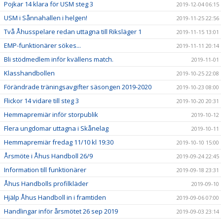
Pojkar 14 klara för USM steg 3
2019-12-04 06:15
USM i Sånnahallen i helgen!
2019-11-25 22:56
Två Åhusspelare redan uttagna till Riksläger 1
2019-11-15 13:01
EMP-funktionärer sökes...
2019-11-11 20:14
Bli stödmedlem inför kvällens match.
2019-11-01
Klasshandbollen
2019-10-25 22:08
Förändrade träningsavgifter säsongen 2019-2020
2019-10-23 08:00
Flickor 14 vidare till steg 3
2019-10-20 20:31
Hemmapremiär inför storpublik
2019-10-12
Flera ungdomar uttagna i Skånelag
2019-10-11
Hemmapremiär fredag 11/10 kl 19:30
2019-10-10 15:00
Årsmöte i Åhus Handboll 26/9
2019-09-24 22:45
Information till funktionärer
2019-09-18 23:31
Åhus Handbolls profilkläder
2019-09-10
Hjälp Åhus Handboll in i framtiden
2019-09-06 07:00
Handlingar inför årsmötet 26 sep 2019
2019-09-03 23:14