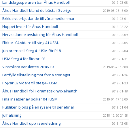
Landslagsspelaren bar Åhus Handboll
2019-03-08
Åhus Handboll bland de bästa i Sverige
2019-03-06 18:00
Exklusivt erbjudande till våra medlemmar
2019-03-01
Hoppet lever för Åhus Handboll
2019-02-22
Nervkittlande avslutning för Åhus Handboll
2019-02-09
Flickor -04 vidare till steg 4 i USM.
2019-02-05
Juniorerna till Steg 4 i USM för P18
2019-02-04
USM Steg 4 för flickor -03
2019-01-31
Vinstslista varulotteri 2018/19
2019-01-26 17:00
Fartfylld tillställning mot forna storlaget
2019-01-26
Pojkar 02 vidare till steg 4 - USM
2019-01-23
Åhus Handboll föll i dramatisk nyckelmatch
2019-01-18
Fina insatser av pojkar 04 i USM
2019-01-17 12:00
Publiken bjöds på en rysare till seriefinal
2019-01-04
Julhälsning
2018-12-20 21:58
Åhus Handboll upp i serieledning
2018-12-08