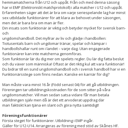
hemmamatcherna från U12 och uppåt. Från och med denna säsong
SOCIALA MEDIER
har vi EMP (Elektroniskt matchprotokoll) i alla matcher i U12 och uppåt.
Erfarenheten säger att det är bra om varje seriespelande lag har minst
OM ÅHUS HANDBOLL
sex utbildade funktionärer för att klara av behovet under säsongen,
men det är bara bra om man är fler.
Din insats som funktionär är viktig och betyder mycket för svensk barn-
BLÅ TRÅDEN
och
ungdomshandboll. Det myllrar av liv och glädje i handbollen:
Tiotusentals barn och ungdomar tränar, spelar och kämpar i
handbollshallar runt om i landet – varje dag. Utan engagerade
funktionärer kan inte matcherna genomföras.
Som funktionär lär du dig mer om spelets regler. Du lär dig fatta beslut
och du växer som människa! Oftast är det riktig kul att vara funktionär!
Du bidrar till en sund ungdomshandboll och i svensk handboll har vi en
Funktionärsstege som finns nedan. Kanske en karriär för dig?
Man måste vara minst 16 år (Född senast 04) för att gå utbildningen.
Föreningen tar utbildningskostnaden för de som sitter på våra
ungdomsmatcher. Vill man sedan satsa vidare får man betala
utbildningen själv men då är det ett arvoderat uppdrag där
man faktiskt kan tjäna en slant och göra nytta samtidigt!
Föreningsfunktionärer
Första steget för funktionärer. Utbildning i EMP ingår.
Gäller för U12-U14. Arrangeras av förening med stöd av Skånes HF.