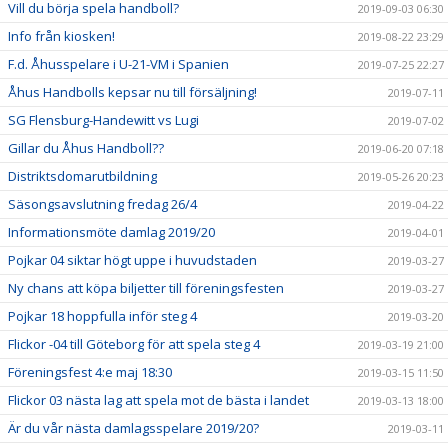
Vill du börja spela handboll?
2019-09-03 06:30
Info från kiosken!
2019-08-22 23:29
F.d. Åhusspelare i U-21-VM i Spanien
2019-07-25 22:27
Åhus Handbolls kepsar nu till försäljning!
2019-07-11
SG Flensburg-Handewitt vs Lugi
2019-07-02
Gillar du Åhus Handboll??
2019-06-20 07:18
Distriktsdomarutbildning
2019-05-26 20:23
Säsongsavslutning fredag 26/4
2019-04-22
Informationsmöte damlag 2019/20
2019-04-01
Pojkar 04 siktar högt uppe i huvudstaden
2019-03-27
Ny chans att köpa biljetter till föreningsfesten
2019-03-27
Pojkar 18 hoppfulla inför steg 4
2019-03-20
Flickor -04 till Göteborg för att spela steg 4
2019-03-19 21:00
Föreningsfest 4:e maj 18:30
2019-03-15 11:50
Flickor 03 nästa lag att spela mot de bästa i landet
2019-03-13 18:00
Är du vår nästa damlagsspelare 2019/20?
2019-03-11