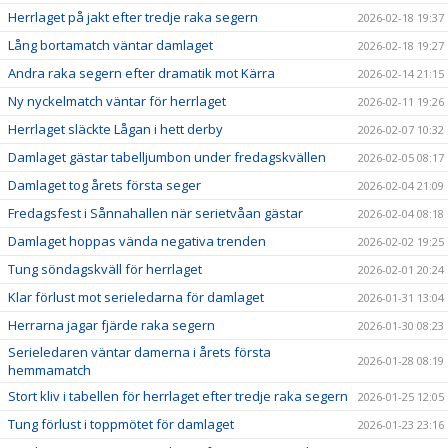
Herrlaget på jakt efter tredje raka segern
2026-02-18 19:37
Lång bortamatch väntar damlaget
2026-02-18 19:27
Andra raka segern efter dramatik mot Kärra
2026-02-14 21:15
Ny nyckelmatch väntar för herrlaget
2026-02-11 19:26
Herrlaget släckte Lågan i hett derby
2026-02-07 10:32
Damlaget gästar tabelljumbon under fredagskvällen
2026-02-05 08:17
Damlaget tog årets första seger
2026-02-04 21:09
Fredagsfest i Sånnahallen när serietvåan gästar
2026-02-04 08:18
Damlaget hoppas vända negativa trenden
2026-02-02 19:25
Tung söndagskväll för herrlaget
2026-02-01 20:24
Klar förlust mot serieledarna för damlaget
2026-01-31 13:04
Herrarna jagar fjärde raka segern
2026-01-30 08:23
Serieledaren väntar damerna i årets första
2026-01-28 08:19
hemmamatch
Stort kliv i tabellen för herrlaget efter tredje raka segern
2026-01-25 12:05
Tung förlust i toppmötet för damlaget
2026-01-23 23:16