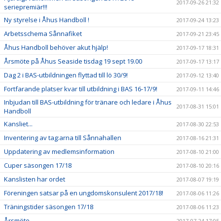
2017-09-26 21:32
seriepremiär!!!
Ny styrelse i Åhus Handboll !
2017-09-24 13:23
Arbetsschema Sånnafiket
2017-09-21 23:45
Åhus Handboll behöver akut hjälp!
2017-09-17 18:31
Årsmöte på Åhus Seaside tisdag 19 sept 19.00
2017-09-17 13:17
Dag 2 i BAS-utbildningen flyttad till lö 30/9!
2017-09-12 13:40
Fortfarande platser kvar till utbildning i BAS 16-17/9!
2017-09-11 14:46
Inbjudan till BAS-utbildning för tränare och ledare i Åhus
2017-08-31 15:01
Handboll
Kansliet...
2017-08-30 22:53
Inventering av tag:arna till Sånnahallen
2017-08-16 21:31
Uppdatering av medlemsinformation
2017-08-10 21:00
Cuper säsongen 17/18
2017-08-10 20:16
Kanslisten har ordet
2017-08-07 19:19
Föreningen satsar på en ungdomskonsulent 2017/18!
2017-08-06 11:26
Träningstider säsongen 17/18
2017-08-06 11:23
Årsmöte
2017-07-24 17:05