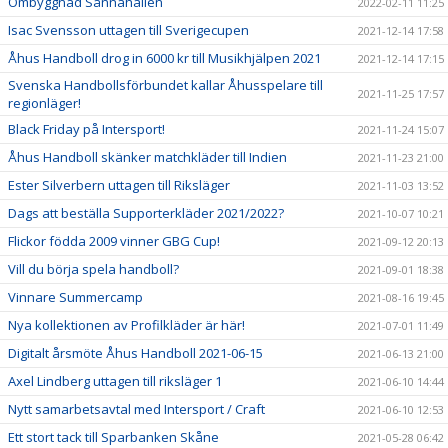
Ombyggnad Sånnahallen
2022-02-11 11:25
Isac Svensson uttagen till Sverigecupen
2021-12-14 17:58
Åhus Handboll drog in 6000 kr till Musikhjälpen 2021
2021-12-14 17:15
Svenska Handbollsförbundet kallar Åhusspelare till
2021-11-25 17:57
regionläger!
Black Friday på Intersport!
2021-11-24 15:07
Åhus Handboll skänker matchkläder till Indien
2021-11-23 21:00
Ester Silverbern uttagen till Riksläger
2021-11-03 13:52
Dags att beställa Supporterkläder 2021/2022?
2021-10-07 10:21
Flickor födda 2009 vinner GBG Cup!
2021-09-12 20:13
Vill du börja spela handboll?
2021-09-01 18:38
Vinnare Summercamp
2021-08-16 19:45
Nya kollektionen av Profilkläder är här!
2021-07-01 11:49
Digitalt årsmöte Åhus Handboll 2021-06-15
2021-06-13 21:00
Axel Lindberg uttagen till riksläger 1
2021-06-10 14:44
Nytt samarbetsavtal med Intersport / Craft
2021-06-10 12:53
Ett stort tack till Sparbanken Skåne
2021-05-28 06:42