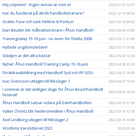
Höj volymen! - Ingen annan är som vi!
2023-01-05 12:37
Har du funderat på att bli handbollstränare?
2022-12-19 00:05
Grattis Tuve och tack Heléne & Pontus!
2022-06-16 06:42
Dan Beutler blir målvaktstränare i Åhus Handboll !
2022-06-04 15:00
Trainingcamp 15-16 juni - nu även för födda 2008.
2022-05-17 21:00
Hyllade ungdomsledare!
2022-05-17 19:30
Glädjen är det allra bästa!
2022-05-03 12:54
Nyhet: Åhus Handboll Training Camp 15-16 juni
2022-04-28 23:23
Föräldrautbildning med Handboll Syd och RF-SISU
2022-04-27 19:50
Isac Svensson uttagen till Riksläger 1
2022-04-27 16:52
I sommar är det äntligen dags för Åhus Beachhandboll
2022-04-22 10:26
Festival!
Åhus Handboll satsar vidare på Damhandbollen
2022-04-13 11:30
Valter Chrintz blir hedersmedlem i Åhus Handboll
2022-03-16 12:18
Axel Lindberg uttagen till Riksläger 2
2022-03-10 16:49
Vinstlista Varulotteriet 2022
2022-03-04