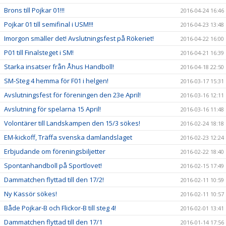
Brons till Pojkar 01!!!
2016-04-24 16:46
Pojkar 01 till semifinal i USM!!!
2016-04-23 13:48
Imorgon smäller det! Avslutningsfest på Rökeriet!
2016-04-22 16:00
P01 till Finalsteget i SM!
2016-04-21 16:39
Starka insatser från Åhus Handboll!
2016-04-18 22:50
SM-Steg 4 hemma för F01 i helgen!
2016-03-17 15:31
Avslutningsfest för föreningen den 23e April!
2016-03-16 12:11
Avslutning för spelarna 15 April!
2016-03-16 11:48
Volontärer till Landskampen den 15/3 sökes!
2016-02-24 18:18
EM-kickoff, Träffa svenska damlandslaget
2016-02-23 12:24
Erbjudande om föreningsbiljetter
2016-02-22 18:40
Spontanhandboll på Sportlovet!
2016-02-15 17:49
Dammatchen flyttad till den 17/2!
2016-02-11 10:59
Ny Kassör sökes!
2016-02-11 10:57
Både Pojkar-B och Flickor-B till steg 4!
2016-02-01 13:41
Dammatchen flyttad till den 17/1
2016-01-14 17:56