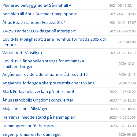
Planerad ombyggnad av Sånnahall A
2021-05-19 22:11
Anmälan till Åhus Summer Camp öppen!
2021-05-19 20:03
Åhus Beachhandboll Festival 2021
2021-04-01 16:07
24-29/3 är det CLUB-dagar på Intersport
2021-03-24 09:08
Covid-19: Möjlighet att träna inomhus för födda 2005 och
2021-02-05
senare.
Varulotteri - Vinstlista
2021-01-31 17:10
Covid-19: Sånnahallen stängs för att minska
2020-12-21
smittspridningen
Angående reviderade allmänna råd - covid-19
2020-12-13
Angående förlängda skärpta restriktioner i Skåne
2020-11-24
Black Friday hela veckan på Intersport!
2020-11-23 08:20
Åhus Handbolls Ungdomskonsulenter
2020-11-09 13:28
Maja Jönssons Riksläger
2020-10-31 18:39
Herrarna inledde starkt på hemmaplan
2020-10-03 06:00
Hemmapremiär för herrarna
2020-10-01 17:30
Seger i premiären för damlaget
2020-09-25