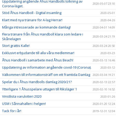
Uppdatering angående Åhus Handbolls tolkning av
2020-05-07 23:10
Corona-läget.
Stöd Åhus Handboll - Digital insamling
2020-05-01
Klart med nya tränare för A-lag Herrar!
2020-04-26
Många intresserade av kommande damlag!
2020-04-01 14:09
Flera tränare från Åhus Handboll klara som ledare i
2020-03-24 21:19
Skånelagen
Stort grattis Kalle!
2020-03-24 20:50
Exklusivt erbjudande till alla våra medlemmar!
2020-03-23
Åhus Handboll i samarbete med Åhus Beach!
2020-03-13 16:46
Uppdatering av information angående covid-19 (Corona).
2020-03-12
Välkommen till informationsträff om ett framtida Damlag
2020-03-04 19:21
Spelar du i Åhus Handbolls damlag 2020/21?
2020-02-13 22:57
Ytterligare 1 Åhusspelare uttagen till Riksläger 1
2020-02-10 16:52
Vinstlista varulotteri 2020
2020-01-26
USM i Sånnahallen i helgen!
2020-01-20 12:24
Tack för i år!
2019-12-31 12:04