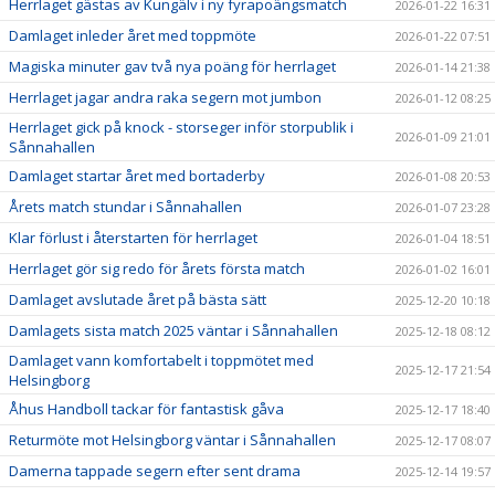
Herrlaget gästas av Kungälv i ny fyrapoängsmatch
2026-01-22 16:31
Damlaget inleder året med toppmöte
2026-01-22 07:51
Magiska minuter gav två nya poäng för herrlaget
2026-01-14 21:38
Herrlaget jagar andra raka segern mot jumbon
2026-01-12 08:25
Herrlaget gick på knock - storseger inför storpublik i
2026-01-09 21:01
Sånnahallen
Damlaget startar året med bortaderby
2026-01-08 20:53
Årets match stundar i Sånnahallen
2026-01-07 23:28
Klar förlust i återstarten för herrlaget
2026-01-04 18:51
Herrlaget gör sig redo för årets första match
2026-01-02 16:01
Damlaget avslutade året på bästa sätt
2025-12-20 10:18
Damlagets sista match 2025 väntar i Sånnahallen
2025-12-18 08:12
Damlaget vann komfortabelt i toppmötet med
2025-12-17 21:54
Helsingborg
Åhus Handboll tackar för fantastisk gåva
2025-12-17 18:40
Returmöte mot Helsingborg väntar i Sånnahallen
2025-12-17 08:07
Damerna tappade segern efter sent drama
2025-12-14 19:57