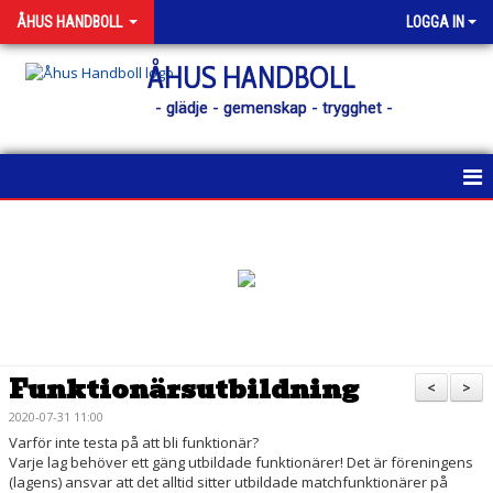
ÅHUS HANDBOLL
LOGGA IN
ÅHUS HANDBOLL
- glädje - gemenskap - trygghet -
HEM
KONTAKT
NYHETER
KALENDER
Funktionärsutbildning
<
>
MATCHER
2020-07-31 11:00
Varför inte testa på att bli funktionär?
MEDLEM
Varje lag behöver ett gäng utbildade funktionärer! Det är föreningens
(lagens) ansvar att det alltid sitter utbildade matchfunktionärer på