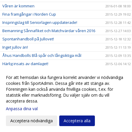
Våren är kommen
2016-01-08 18:00
Fina framgångar i Norden Cup
2015-12-29 19:02
Inspringslag till Seniorlagen uppdaterade!
2015-12-28 11:42
Bemanning Sånnafiket och Matchvärdar våren 2016
2015-12-27 14:03
Spontanhandboll på Jullovet!
2015-12-18 12:32
Inget jullov än!
2015-12-11 13:19
Åhus Handbolls Blå spår och långsiktiga mål
2015-12-09 13:35
Härlig insats av damlaget!
2015-12-06 14:12
Det är långt till julledigheten…
2015-12-04 14:29
För att hemsidan ska fungera korrekt använder vi nödvändiga
Stanley inför Åhus - Önnerediterna
2015-12-04 13:42
cookies från SportAdmin. Dessa går inte att stänga av.
Stekhett derby!
Föreningen kan också använda frivilliga cookies, t.ex. för
2015-11-28 11:15
statistik eller marknadsföring. Du väljer själv om du vill
Åhus Handboll finns nu på Instagram!
2015-11-25 16:23
acceptera dessa.
Stark insats av damerna men lite tyngre för herrarna!
2015-11-21 17:57
Anpassa dina val
Tuff dag för Åhuslagen!
2015-11-14 17:53
Acceptera nödvändiga
Acceptera alla
Vänner!
2015-11-14 09:51
Härlig seger tjejer!
2015-11-07 17:56