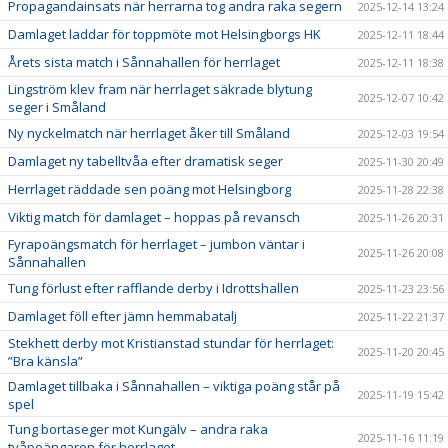
Propagandainsats när herrarna tog andra raka segern
2025-12-14 13:24
Damlaget laddar för toppmöte mot Helsingborgs HK
2025-12-11 18:44
Årets sista match i Sånnahallen för herrlaget
2025-12-11 18:38
Lingström klev fram när herrlaget säkrade blytung
2025-12-07 10:42
seger i Småland
Ny nyckelmatch när herrlaget åker till Småland
2025-12-03 19:54
Damlaget ny tabelltvåa efter dramatisk seger
2025-11-30 20:49
Herrlaget räddade sen poäng mot Helsingborg
2025-11-28 22:38
Viktig match för damlaget – hoppas på revansch
2025-11-26 20:31
Fyrapoängsmatch för herrlaget – jumbon väntar i
2025-11-26 20:08
Sånnahallen
Tung förlust efter rafflande derby i Idrottshallen
2025-11-23 23:56
Damlaget föll efter jämn hemmabatalj
2025-11-22 21:37
Stekhett derby mot Kristianstad stundar för herrlaget:
2025-11-20 20:45
”Bra känsla”
Damlaget tillbaka i Sånnahallen – viktiga poäng står på
2025-11-19 15:42
spel
Tung bortaseger mot Kungälv – andra raka
2025-11-16 11:19
tvåpoängaren för herrlaget