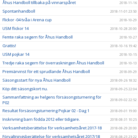
Åhus Handboll tillbaka på vinnarspåret
2018-11-16
Spontanhandboll
2018-11-01 23:50
Flickor -04 tvåa i Arena cup
2018-10-29
USM flickor 14
2018-10-28 20:00
Femte raka segern för Åhus Handboll
2018-10-27
Grattis!
2018-10-16 19:42
USM pojkar 14
2018-10-15
Tredje raka segern för överraskningen Åhus Handboll
2018-10-13
Premiärvinst för ett sprudlande Åhus Handboll
2018-09-29
Säsongsstart för nya Åhus Handboll
2018-09-26 18:32
Köp ditt säsongskort nu.
2018-09-25 22:04
Sammanfattning av helgens försäsongsturnering för
2018-09-02 22:52
P02
Resultat försäsongsturnering Pojkar 02 - Dag 1
2018-09-01 19:00
Inskrivning barn födda 2012 eller tidigare.
2018-08-31 10:25
Verksamhetsberättelse för verksamhetsåret 2017-18
2018-08-29 20:00
Förvaltningsberättelse för verksamhetsåret 2017/18
2018-08-23 23:22