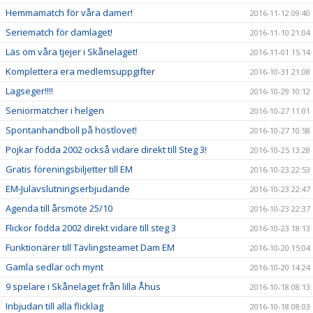
Hemmamatch för våra damer!
2016-11-12 09:40
Seriematch för damlaget!
2016-11-10 21:04
Läs om våra tjejer i Skånelaget!
2016-11-01 15:14
Komplettera era medlemsuppgifter
2016-10-31 21:08
Lagseger!!!!
2016-10-29 10:12
Seniormatcher i helgen
2016-10-27 11:01
Spontanhandboll på höstlovet!
2016-10-27 10:58
Pojkar födda 2002 också vidare direkt till Steg 3!
2016-10-25 13:28
Gratis föreningsbiljetter till EM
2016-10-23 22:53
EM-Julavslutningserbjudande
2016-10-23 22:47
Agenda till årsmöte 25/10
2016-10-23 22:37
Flickor födda 2002 direkt vidare till steg 3
2016-10-23 18:13
Funktionärer till Tävlingsteamet Dam EM
2016-10-20 15:04
Gamla sedlar och mynt
2016-10-20 14:24
9 spelare i Skånelaget från lilla Åhus
2016-10-18 08:13
Inbjudan till alla flicklag
2016-10-18 08:03