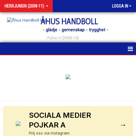
HERRJUNIOR (2008-11)
LOGGA IN
ÅHUS HANDBOLL
- glädje - gemenskap - trygghet -
Pojkar A (2009-10)
HEM
NYHETER
KALENDER
TRUPPEN
BILDGALLERI
SOCIALA MEDIER
→
POJKAR A
KONTAKT
Följ oss via Instagram