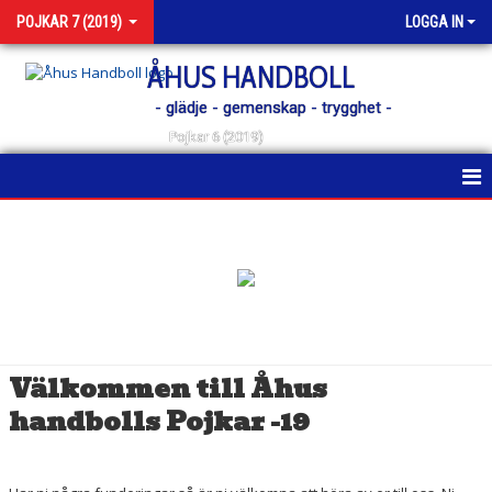
POJKAR 7 (2019)
LOGGA IN
ÅHUS HANDBOLL
- glädje - gemenskap - trygghet -
Pojkar 6 (2019)
HEM
NYHETER
KALENDER
MATCHER
Välkommen till Åhus
TRUPPEN
handbolls Pojkar -19
BILDGALLERI