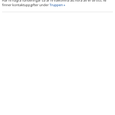
Har ni några funderingar så är ni välkomna att höra av er till oss. Ni
DOKUMENT
finner kontaktuppgifter under
Truppen »
KONTAKT