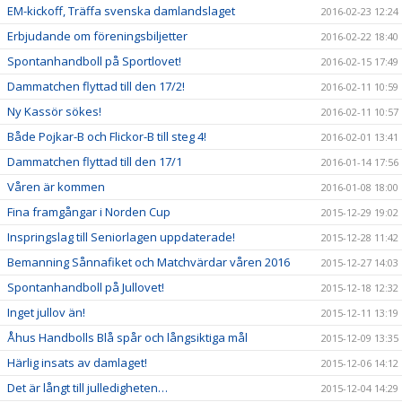
EM-kickoff, Träffa svenska damlandslaget
2016-02-23 12:24
Erbjudande om föreningsbiljetter
2016-02-22 18:40
Spontanhandboll på Sportlovet!
2016-02-15 17:49
Dammatchen flyttad till den 17/2!
2016-02-11 10:59
Ny Kassör sökes!
2016-02-11 10:57
Både Pojkar-B och Flickor-B till steg 4!
2016-02-01 13:41
Dammatchen flyttad till den 17/1
2016-01-14 17:56
Våren är kommen
2016-01-08 18:00
Fina framgångar i Norden Cup
2015-12-29 19:02
Inspringslag till Seniorlagen uppdaterade!
2015-12-28 11:42
Bemanning Sånnafiket och Matchvärdar våren 2016
2015-12-27 14:03
Spontanhandboll på Jullovet!
2015-12-18 12:32
Inget jullov än!
2015-12-11 13:19
Åhus Handbolls Blå spår och långsiktiga mål
2015-12-09 13:35
Härlig insats av damlaget!
2015-12-06 14:12
Det är långt till julledigheten…
2015-12-04 14:29