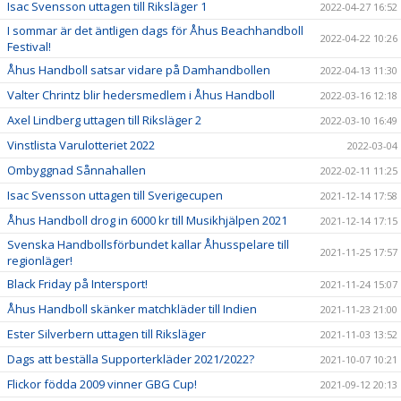
Isac Svensson uttagen till Riksläger 1
2022-04-27 16:52
I sommar är det äntligen dags för Åhus Beachhandboll
2022-04-22 10:26
Festival!
Åhus Handboll satsar vidare på Damhandbollen
2022-04-13 11:30
Valter Chrintz blir hedersmedlem i Åhus Handboll
2022-03-16 12:18
Axel Lindberg uttagen till Riksläger 2
2022-03-10 16:49
Vinstlista Varulotteriet 2022
2022-03-04
Ombyggnad Sånnahallen
2022-02-11 11:25
Isac Svensson uttagen till Sverigecupen
2021-12-14 17:58
Åhus Handboll drog in 6000 kr till Musikhjälpen 2021
2021-12-14 17:15
Svenska Handbollsförbundet kallar Åhusspelare till
2021-11-25 17:57
regionläger!
Black Friday på Intersport!
2021-11-24 15:07
Åhus Handboll skänker matchkläder till Indien
2021-11-23 21:00
Ester Silverbern uttagen till Riksläger
2021-11-03 13:52
Dags att beställa Supporterkläder 2021/2022?
2021-10-07 10:21
Flickor födda 2009 vinner GBG Cup!
2021-09-12 20:13