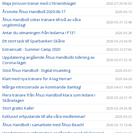
Maja Jönsson tränar med U16-landslaget
2020-07-29 00:05
Årsmöte Åhus Handboll 2020-06-17
2020-06-13
Åhus Handboll söker tränare till två av våra
2020-05-31 12:48
ungdomslag!
Antar du utmaningen från ledarna i P13?
2020-05-28
Ett stort tack till Sparbanken Skåne
2020-05-25 06:30
Extrainsatt - Summer Camp 2020
2020-05-13 07:00
Uppdatering angående Åhus Handbolls tolkning av
2020-05-07 23:10
Corona-läget.
Stöd Åhus Handboll - Digital insamling
2020-05-01
Klart med nya tränare för A-lag Herrar!
2020-04-26
Många intresserade av kommande damlag!
2020-04-01 14:09
Flera tränare från Åhus Handboll klara som ledare i
2020-03-24 21:19
Skånelagen
Stort grattis Kalle!
2020-03-24 20:50
Exklusivt erbjudande till alla våra medlemmar!
2020-03-23
Åhus Handboll i samarbete med Åhus Beach!
2020-03-13 16:46