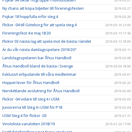
Pojkar 04 siktar högt uppe i huvudstaden
2019-03-27
Ny chans att köpa biljetter till föreningsfesten
2019-03-27
Pojkar 18 hoppfulla inför steg 4
2019-03-20
Flickor -04 till Göteborg för att spela steg 4
2019-03-19 21:00
Föreningsfest 4:e maj 18:30
2019-03-15 11:50
Flickor 03 nästa lag att spela mot de bästa i landet
2019-03-13 18:00
Är du vår nästa damlagsspelare 2019/20?
2019-03-11
Landslagsspelaren bar Åhus Handboll
2019-03-08
Åhus Handboll bland de bästa i Sverige
2019-03-06 18:00
Exklusivt erbjudande till våra medlemmar
2019-03-01
Hoppet lever för Åhus Handboll
2019-02-22
Nervkittlande avslutning för Åhus Handboll
2019-02-09
Flickor -04 vidare till steg 4 i USM.
2019-02-05
Juniorerna till Steg 4 i USM för P18
2019-02-04
USM Steg 4 för flickor -03
2019-01-31
Vinstslista varulotteri 2018/19
2019-01-26 17:00