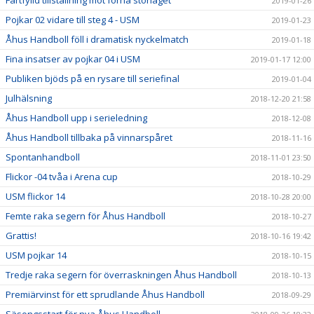
Fartfylld tillställning mot forna storlaget
2019-01-26
Pojkar 02 vidare till steg 4 - USM
2019-01-23
Åhus Handboll föll i dramatisk nyckelmatch
2019-01-18
Fina insatser av pojkar 04 i USM
2019-01-17 12:00
Publiken bjöds på en rysare till seriefinal
2019-01-04
Julhälsning
2018-12-20 21:58
Åhus Handboll upp i serieledning
2018-12-08
Åhus Handboll tillbaka på vinnarspåret
2018-11-16
Spontanhandboll
2018-11-01 23:50
Flickor -04 tvåa i Arena cup
2018-10-29
USM flickor 14
2018-10-28 20:00
Femte raka segern för Åhus Handboll
2018-10-27
Grattis!
2018-10-16 19:42
USM pojkar 14
2018-10-15
Tredje raka segern för överraskningen Åhus Handboll
2018-10-13
Premiärvinst för ett sprudlande Åhus Handboll
2018-09-29