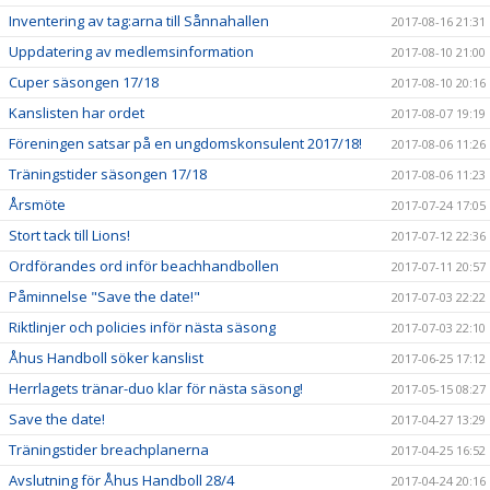
Inventering av tag:arna till Sånnahallen
2017-08-16 21:31
Uppdatering av medlemsinformation
2017-08-10 21:00
Cuper säsongen 17/18
2017-08-10 20:16
Kanslisten har ordet
2017-08-07 19:19
Föreningen satsar på en ungdomskonsulent 2017/18!
2017-08-06 11:26
Träningstider säsongen 17/18
2017-08-06 11:23
Årsmöte
2017-07-24 17:05
Stort tack till Lions!
2017-07-12 22:36
Ordförandes ord inför beachhandbollen
2017-07-11 20:57
Påminnelse "Save the date!"
2017-07-03 22:22
Riktlinjer och policies inför nästa säsong
2017-07-03 22:10
Åhus Handboll söker kanslist
2017-06-25 17:12
Herrlagets tränar-duo klar för nästa säsong!
2017-05-15 08:27
Save the date!
2017-04-27 13:29
Träningstider breachplanerna
2017-04-25 16:52
Avslutning för Åhus Handboll 28/4
2017-04-24 20:16