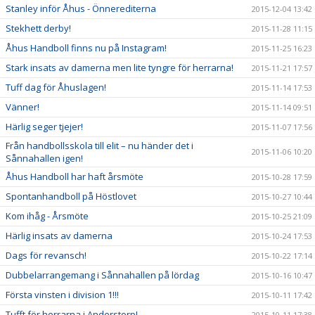
Stanley inför Åhus - Önnerediterna
2015-12-04 13:42
Stekhett derby!
2015-11-28 11:15
Åhus Handboll finns nu på Instagram!
2015-11-25 16:23
Stark insats av damerna men lite tyngre för herrarna!
2015-11-21 17:57
Tuff dag för Åhuslagen!
2015-11-14 17:53
Vänner!
2015-11-14 09:51
Härlig seger tjejer!
2015-11-07 17:56
Från handbollsskola till elit – nu händer det i
2015-11-06 10:20
Sånnahallen igen!
Åhus Handboll har haft årsmöte
2015-10-28 17:59
Spontanhandboll på Höstlovet
2015-10-27 10:44
Kom ihåg - Årsmöte
2015-10-25 21:09
Härlig insats av damerna
2015-10-24 17:53
Dags för revansch!
2015-10-22 17:14
Dubbelarrangemang i Sånnahallen på lördag
2015-10-16 10:47
Första vinsten i division 1!!!
2015-10-11 17:42
Tufft för herrarna i Anderstorp!
2015-10-11 17:38