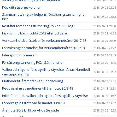
Säsongsstart för nya Åhus Handboll
2018-09-26 18:32
Köp ditt säsongskort nu.
2018-09-25 22:04
Sammanfattning av helgens försäsongsturnering för
2018-09-02 22:52
P02
Resultat försäsongsturnering Pojkar 02 - Dag 1
2018-09-01 19:00
Inskrivning barn födda 2012 eller tidigare.
2018-08-31 10:25
Verksamhetsberättelse för verksamhetsåret 2017-18
2018-08-29 20:00
Förvaltningsberättelse för verksamhetsåret 2017/18
2018-08-23 23:22
Intersport informerar
2018-08-23 22:43
Försäsongsturnering P02 i Sånnahallen
2018-08-20 16:48
Valberedningens förslag till ny styrelse i Åhus Handboll
2018-08-12 17:22
- en uppdatering
Motioner till årsmötet - en uppdatering
2018-08-12 17:07
Redovisning av motioner till årsmötet 30/8-18
2018-08-11 12:38
Inför årsmötet; valberedningens förslag till ny styrelse
2018-08-10 11:47
Föredragningslista vid årsmötet 30/8-19
2018-08-09 11:52
Årsmöte 30/8 kl 19 på Åhus Seaside
2018-08-05 16:53