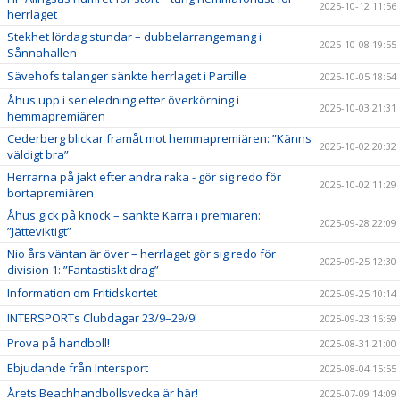
2025-10-12 11:56
herrlaget
Stekhet lördag stundar – dubbelarrangemang i
2025-10-08 19:55
Sånnahallen
Sävehofs talanger sänkte herrlaget i Partille
2025-10-05 18:54
Åhus upp i serieledning efter överkörning i
2025-10-03 21:31
hemmapremiären
Cederberg blickar framåt mot hemmapremiären: ”Känns
2025-10-02 20:32
väldigt bra”
Herrarna på jakt efter andra raka - gör sig redo för
2025-10-02 11:29
bortapremiären
Åhus gick på knock – sänkte Kärra i premiären:
2025-09-28 22:09
”Jätteviktigt”
Nio års väntan är över – herrlaget gör sig redo för
2025-09-25 12:30
division 1: ”Fantastiskt drag”
Information om Fritidskortet
2025-09-25 10:14
INTERSPORTs Clubdagar 23/9–29/9!
2025-09-23 16:59
Prova på handboll!
2025-08-31 21:00
Ebjudande från Intersport
2025-08-04 15:55
Årets Beachhandbollsvecka är här!
2025-07-09 14:09