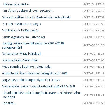
Utbildning på Retro
2017-10-17 17:10
Fem Åhus-spelare till SverigeCupen.
2017-10-16 22:17
Missa inte Åhus HB - IFK Karlskrona fredag kväll!
2017-10-11 17:57
P01 och P02 klara för steg 3!
2017-10-09 21:54
F-14 klara för U-SM steg 3!
2017-10-01 12:51
Landslagskillen Emil Duvander
2017-09-30 09:13
Hjärtligt välkommen till säsongen 2017/2018
2017-09-26 21:32
seriepremiär!!!
Ny styrelse i Åhus Handboll !
2017-09-24 13:23
Arbetsschema Sånnafiket
2017-09-21 23:45
Åhus Handboll behöver akut hjälp!
2017-09-17 18:31
Årsmöte på Åhus Seaside tisdag 19 sept 19.00
2017-09-17 13:17
Dag 2 i BAS-utbildningen flyttad till lö 30/9!
2017-09-12 13:40
Fortfarande platser kvar till utbildning i BAS 16-17/9!
2017-09-11 14:46
Inbjudan till BAS-utbildning för tränare och ledare i Åhus
2017-08-31 15:01
Handboll
Kansliet...
2017-08-30 22:53