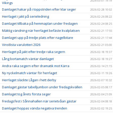
2026-03-01 19:19
Vikings
Damlaget hakar på i toppstriden efter klar seger
2026-02-28 10:02
Herrlaget i jakt på serieledning
2026-02-26 08:22
Damlaget tillbaka på hemmaplan under fredagen
2026-02-24 08:25
Mäktig vändning när herrlaget befäste kvalplatsen
2026-02-21 17:55
Damlaget upp på tredje plats efter nagelbitare
2026-02-21 17:44
Vinstlista varulotteri 2026
2026-02-21 05:00
Herrlaget på jakt efter tredje raka segern
2026-02-18 19:37
Lång bortamatch väntar damlaget
2026-02-18 19:27
Andra raka segern efter dramatik mot Kärra
2026-02-14 21:15
Ny nyckelmatch väntar för herrlaget
2026-02-11 19:26
Herrlaget släckte Lågan i hett derby
2026-02-07 10:32
Damlaget gästar tabelljumbon under fredagskvällen
2026-02-05 08:17
Damlaget tog årets första seger
2026-02-04 21:09
Fredagsfest i Sånnahallen när serietvåan gästar
2026-02-04 08:18
Damlaget hoppas vända negativa trenden
2026-02-02 19:25