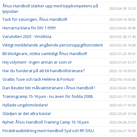
Åhus Handboll stärker upp med toppkompetens på
2025-04-18 15:12
tjejsidan
Tack för säsongen, Åhus Handboll!
2025-04-16 18:02
Herrarna klara för DIV 1 !!!!!!!!!
2025-04-06 18:49
Varulotteri 2025 - Vinstlista
2025-02-28 21:46
Viktigt meddelande angående personuppgiftsincident
2025-02-06 14:28
Bli blodgivare, stötta samtidigt Åhus Handboll!
2023-01-23 18:41
Höj volymen! - Ingen annan är som vi!
2023-01-05 12:37
Har du funderat på att bli handbollstränare?
2022-12-19 00:05
Grattis Tuve och tack Heléne & Pontus!
2022-06-16 06:42
Dan Beutler blir målvaktstränare i Åhus Handboll !
2022-06-04 15:00
Trainingcamp 15-16 juni - nu även för födda 2008.
2022-05-17 21:00
Hyllade ungdomsledare!
2022-05-17 19:30
Glädjen är det allra bästa!
2022-05-03 12:54
Nyhet: Åhus Handboll Training Camp 15-16 juni
2022-04-28 23:23
Föräldrautbildning med Handboll Syd och RF-SISU
2022-04-27 19:50