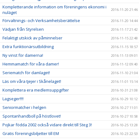
Kompletterande information om föreningens ekonomi i
2016-11-20 21:46
nuläget
Förvaltnings- och Verksamhetsberättelse
2016-11-20 14:44
Vädjan från Styrelsen
2016-11-17 21:42
Felaktigt utskick av påminnelser
2016-11-15 22:48
Extra funktionärsutbildning
2016-11-15 18:57
Ny vinst för damerna!
2016-11-13 09:01
Hemmamatch för våra damer!
2016-11-12 09:40
Seriematch för damlaget!
2016-11-10 21:04
Läs om våra tjejer i Skånelaget!
2016-11-01 15:14
Komplettera era medlemsuppgifter
2016-10-31 21:08
Lagseger!!!!
2016-10-29 10:12
Seniormatcher i helgen
2016-10-27 11:01
Spontanhandboll på höstlovet!
2016-10-27 10:58
Pojkar födda 2002 också vidare direkt till Steg 3!
2016-10-25 13:28
Gratis föreningsbiljetter till EM
2016-10-23 22:53