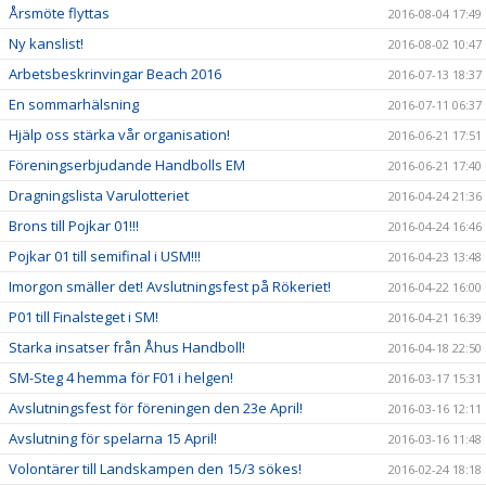
Årsmöte flyttas
2016-08-04 17:49
Ny kanslist!
2016-08-02 10:47
Arbetsbeskrinvingar Beach 2016
2016-07-13 18:37
En sommarhälsning
2016-07-11 06:37
Hjälp oss stärka vår organisation!
2016-06-21 17:51
Föreningserbjudande Handbolls EM
2016-06-21 17:40
Dragningslista Varulotteriet
2016-04-24 21:36
Brons till Pojkar 01!!!
2016-04-24 16:46
Pojkar 01 till semifinal i USM!!!
2016-04-23 13:48
Imorgon smäller det! Avslutningsfest på Rökeriet!
2016-04-22 16:00
P01 till Finalsteget i SM!
2016-04-21 16:39
Starka insatser från Åhus Handboll!
2016-04-18 22:50
SM-Steg 4 hemma för F01 i helgen!
2016-03-17 15:31
Avslutningsfest för föreningen den 23e April!
2016-03-16 12:11
Avslutning för spelarna 15 April!
2016-03-16 11:48
Volontärer till Landskampen den 15/3 sökes!
2016-02-24 18:18