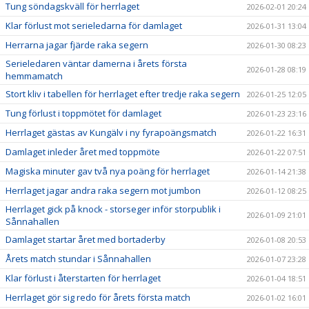
Tung söndagskväll för herrlaget
2026-02-01 20:24
Klar förlust mot serieledarna för damlaget
2026-01-31 13:04
Herrarna jagar fjärde raka segern
2026-01-30 08:23
Serieledaren väntar damerna i årets första
2026-01-28 08:19
hemmamatch
Stort kliv i tabellen för herrlaget efter tredje raka segern
2026-01-25 12:05
Tung förlust i toppmötet för damlaget
2026-01-23 23:16
Herrlaget gästas av Kungälv i ny fyrapoängsmatch
2026-01-22 16:31
Damlaget inleder året med toppmöte
2026-01-22 07:51
Magiska minuter gav två nya poäng för herrlaget
2026-01-14 21:38
Herrlaget jagar andra raka segern mot jumbon
2026-01-12 08:25
Herrlaget gick på knock - storseger inför storpublik i
2026-01-09 21:01
Sånnahallen
Damlaget startar året med bortaderby
2026-01-08 20:53
Årets match stundar i Sånnahallen
2026-01-07 23:28
Klar förlust i återstarten för herrlaget
2026-01-04 18:51
Herrlaget gör sig redo för årets första match
2026-01-02 16:01