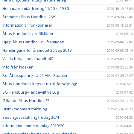
Flera ungdomar uttagna i Skånelag
2019-10-11
Hemmapremiär fredag 11/10 kl 19:30
2019-10-10 15:00
Årsmöte i Åhus Handboll 26/9
2019-09-24 22:45
Information till funktionärer
2019-09-18 23:31
Åhus Handbolls profilkläder
2019-09-10
Hjälp Åhus Handboll in i framtiden
2019-09-06 07:00
Handlingar inför årsmötet 26 sep 2019
2019-09-03 23:14
Vill du börja spela handboll?
2019-09-03 06:30
Info från kiosken!
2019-08-22 23:29
F.d. Åhusspelare i U-21-VM i Spanien
2019-07-25 22:27
Åhus Handbolls kepsar nu till försäljning!
2019-07-11
SG Flensburg-Handewitt vs Lugi
2019-07-02
Gillar du Åhus Handboll??
2019-06-20 07:18
Distriktsdomarutbildning
2019-05-26 20:23
Säsongsavslutning fredag 26/4
2019-04-22
Informationsmöte damlag 2019/20
2019-04-01