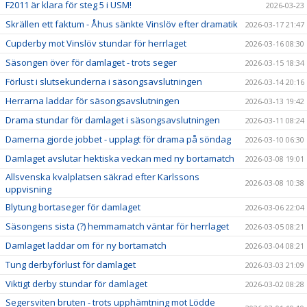
F2011 är klara för steg 5 i USM!
2026-03-23
Skrällen ett faktum - Åhus sänkte Vinslöv efter dramatik
2026-03-17 21:47
Cupderby mot Vinslöv stundar för herrlaget
2026-03-16 08:30
Säsongen över för damlaget - trots seger
2026-03-15 18:34
Förlust i slutsekunderna i säsongsavslutningen
2026-03-14 20:16
Herrarna laddar för säsongsavslutningen
2026-03-13 19:42
Drama stundar för damlaget i säsongsavslutningen
2026-03-11 08:24
Damerna gjorde jobbet - upplagt för drama på söndag
2026-03-10 06:30
Damlaget avslutar hektiska veckan med ny bortamatch
2026-03-08 19:01
Allsvenska kvalplatsen säkrad efter Karlssons
2026-03-08 10:38
uppvisning
Blytung bortaseger för damlaget
2026-03-06 22:04
Säsongens sista (?) hemmamatch väntar för herrlaget
2026-03-05 08:21
Damlaget laddar om för ny bortamatch
2026-03-04 08:21
Tung derbyförlust för damlaget
2026-03-03 21:09
Viktigt derby stundar för damlaget
2026-03-02 08:28
Segersviten bruten - trots upphämtning mot Lödde