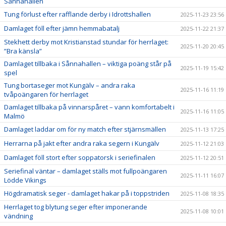
Sånnahallen
Tung förlust efter rafflande derby i Idrottshallen
2025-11-23 23:56
Damlaget föll efter jämn hemmabatalj
2025-11-22 21:37
Stekhett derby mot Kristianstad stundar för herrlaget:
2025-11-20 20:45
”Bra känsla”
Damlaget tillbaka i Sånnahallen – viktiga poäng står på
2025-11-19 15:42
spel
Tung bortaseger mot Kungälv – andra raka
2025-11-16 11:19
tvåpoängaren för herrlaget
Damlaget tillbaka på vinnarspåret – vann komfortabelt i
2025-11-16 11:05
Malmö
Damlaget laddar om för ny match efter stjärnsmällen
2025-11-13 17:25
Herrarna på jakt efter andra raka segern i Kungälv
2025-11-12 21:03
Damlaget föll stort efter soppatorsk i seriefinalen
2025-11-12 20:51
Seriefinal väntar – damlaget ställs mot fullpoängaren
2025-11-11 16:07
Lödde Vikings
Högdramatisk seger - damlaget hakar på i toppstriden
2025-11-08 18:35
Herrlaget tog blytung seger efter imponerande
2025-11-08 10:01
vändning