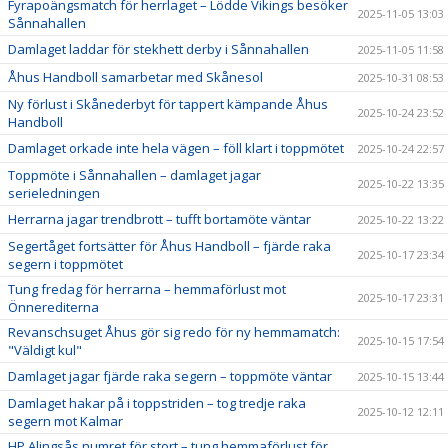
Fyrapoängsmatch för herrlaget – Lödde Vikings besöker
2025-11-05 13:03
Sånnahallen
Damlaget laddar för stekhett derby i Sånnahallen
2025-11-05 11:58
Åhus Handboll samarbetar med Skånesol
2025-10-31 08:53
Ny förlust i Skånederbyt för tappert kämpande Åhus
2025-10-24 23:52
Handboll
Damlaget orkade inte hela vägen – föll klart i toppmötet
2025-10-24 22:57
Toppmöte i Sånnahallen – damlaget jagar
2025-10-22 13:35
serieledningen
Herrarna jagar trendbrott – tufft bortamöte väntar
2025-10-22 13:22
Segertåget fortsätter för Åhus Handboll – fjärde raka
2025-10-17 23:34
segern i toppmötet
Tung fredag för herrarna – hemmaförlust mot
2025-10-17 23:31
Önnerediterna
Revanschsuget Åhus gör sig redo för ny hemmamatch:
2025-10-15 17:54
"Väldigt kul"
Damlaget jagar fjärde raka segern – toppmöte väntar
2025-10-15 13:44
Damlaget hakar på i toppstriden – tog tredje raka
2025-10-12 12:11
segern mot Kalmar
HP Alingsås numret för stort – tung hemmaförlust för