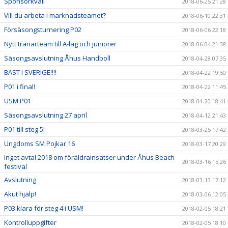
Sponsorkväll
2018-06-25 21:28
Vill du arbeta i marknadsteamet?
2018-06-10 22:31
Försäsongsturnering P02
2018-06-06 22:18
Nytt tränarteam till A-lag och juniorer
2018-06-04 21:38
Säsongsavslutning Åhus Handboll
2018-04-28 07:35
BÄST I SVERIGE!!!!
2018-04-22 19:50
P01 i final!
2018-04-22 11:45
USM P01
2018-04-20 18:41
Säsongsavslutning 27 april
2018-04-12 21:43
P01 till steg 5!
2018-03-25 17:42
Ungdoms SM Pojkar 16
2018-03-17 20:29
Inget avtal 2018 om föräldrainsatser under Åhus Beach
2018-03-16 15:26
festival
Avslutning
2018-03-13 17:12
Akut hjälp!
2018-03-06 12:05
P03 klara för steg 4 i USM!
2018-02-05 18:21
Kontrolluppgifter
2018-02-05 18:10