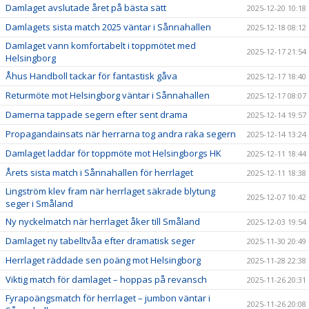
Damlaget avslutade året på bästa sätt
2025-12-20 10:18
Damlagets sista match 2025 väntar i Sånnahallen
2025-12-18 08:12
Damlaget vann komfortabelt i toppmötet med
2025-12-17 21:54
Helsingborg
Åhus Handboll tackar för fantastisk gåva
2025-12-17 18:40
Returmöte mot Helsingborg väntar i Sånnahallen
2025-12-17 08:07
Damerna tappade segern efter sent drama
2025-12-14 19:57
Propagandainsats när herrarna tog andra raka segern
2025-12-14 13:24
Damlaget laddar för toppmöte mot Helsingborgs HK
2025-12-11 18:44
Årets sista match i Sånnahallen för herrlaget
2025-12-11 18:38
Lingström klev fram när herrlaget säkrade blytung
2025-12-07 10:42
seger i Småland
Ny nyckelmatch när herrlaget åker till Småland
2025-12-03 19:54
Damlaget ny tabelltvåa efter dramatisk seger
2025-11-30 20:49
Herrlaget räddade sen poäng mot Helsingborg
2025-11-28 22:38
Viktig match för damlaget – hoppas på revansch
2025-11-26 20:31
Fyrapoängsmatch för herrlaget – jumbon väntar i
2025-11-26 20:08