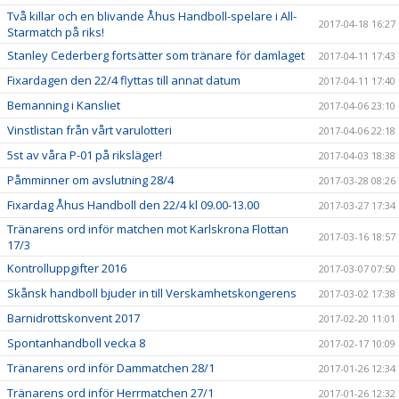
Två killar och en blivande Åhus Handboll-spelare i All-
2017-04-18 16:27
Starmatch på riks!
Stanley Cederberg fortsätter som tränare för damlaget
2017-04-11 17:43
Fixardagen den 22/4 flyttas till annat datum
2017-04-11 17:40
Bemanning i Kansliet
2017-04-06 23:10
Vinstlistan från vårt varulotteri
2017-04-06 22:18
5st av våra P-01 på riksläger!
2017-04-03 18:38
Påmminner om avslutning 28/4
2017-03-28 08:26
Fixardag Åhus Handboll den 22/4 kl 09.00-13.00
2017-03-27 17:34
Tränarens ord inför matchen mot Karlskrona Flottan
2017-03-16 18:57
17/3
Kontrolluppgifter 2016
2017-03-07 07:50
Skånsk handboll bjuder in till Verskamhetskongerens
2017-03-02 17:38
Barnidrottskonvent 2017
2017-02-20 11:01
Spontanhandboll vecka 8
2017-02-17 10:09
Tränarens ord inför Dammatchen 28/1
2017-01-26 12:34
Tränarens ord inför Herrmatchen 27/1
2017-01-26 12:32