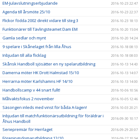
EM-Julavslutningserbjudande
2016-10-23 22:47
Agenda till årsmöte 25/10
2016-10-23 22:37
Flickor födda 2002 direkt vidare till steg 3
2016-10-23 18:13
Funktionärer till Tävlingsteamet Dam EM
2016-10-20 15:04
Gamla sedlar och mynt
2016-10-20 14:24
9 spelare i Skånelaget från lilla Åhus
2016-10-18 08:13
Inbjudan till alla flicklag
2016-10-18 08:03
Skånsk Handboll sjösätter en ny spelarutbildning
2016-10-13 14:43
Damerna möter HK Drott Halmstad 15/10
2016-10-13 14:07
Herrarna möter Karlshamns HF 14/10
2016-10-13 14:00
Handbollscamp v 44 snart fullt!
2016-10-06 10:56
Målvaktsfokus 2 november
2016-10-05 12:46
Säsongen inleds med vinst för båda A-lagen!
2016-10-03 20:21
Inbjudan till matchfunktionärsutbildning för föräldrar i
2016-09-30 10:17
Åhus Handboll
Seriepremiär för Herrlaget
2016-09-29 20:07
Föreningsdomarutbildning 12/10
2016-09-27 10:54