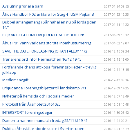
Avslutning för alla barn
2017-01-24 09:55
Åhus Handboll P02 är klara för Steg 4 i USM Pojkar B
2017-01-23 12:33
Dubbel arrangemang i Sånnahallen nu på lördag den
2017-01-11 11:22
14/1
POJKAR 02 GULDMEDALJÖRER I HALLBY BOLLEN!
2017-01-09 13:32
Åhus P01 vann världens största inomhusturnering
2017-01-02 12:07
SAVE THE DATE FÖRELÄSNING JOHAN FALLBY 11/2
2016-12-16 09:34
Tränarens ord inför Herrmatchen 16/12 19:45
2016-12-15 13:00
Fortfarande chans att köpa föreningsbiljetter – trevlig
2016-12-14 13:15
julklapp
Medlemsavgift
2016-12-12 09:36
Erbjudande Föreningsbiljetter till landskamp 7/1
2016-12-09 14:25
Nyheter på hemsida och i sociala medier
2016-12-07 12:49
Protokoll från Årsmötet 20161025
2016-12-01 10:48
INTERSPORT föreningsdagar
2016-11-30 08:42
Damerna har hemmamatch fredag 25/11 kl 19.45
2016-11-24 09:21
Duktiga Åhuskillar gjorde succe i Sverigecupen
2016-11-21 13:59