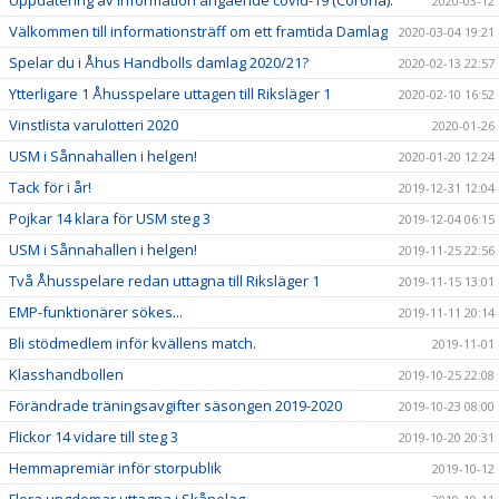
Uppdatering av information angående covid-19 (Corona).
2020-03-12
Välkommen till informationsträff om ett framtida Damlag
2020-03-04 19:21
Spelar du i Åhus Handbolls damlag 2020/21?
2020-02-13 22:57
Ytterligare 1 Åhusspelare uttagen till Riksläger 1
2020-02-10 16:52
Vinstlista varulotteri 2020
2020-01-26
USM i Sånnahallen i helgen!
2020-01-20 12:24
Tack för i år!
2019-12-31 12:04
Pojkar 14 klara för USM steg 3
2019-12-04 06:15
USM i Sånnahallen i helgen!
2019-11-25 22:56
Två Åhusspelare redan uttagna till Riksläger 1
2019-11-15 13:01
EMP-funktionärer sökes...
2019-11-11 20:14
Bli stödmedlem inför kvällens match.
2019-11-01
Klasshandbollen
2019-10-25 22:08
Förändrade träningsavgifter säsongen 2019-2020
2019-10-23 08:00
Flickor 14 vidare till steg 3
2019-10-20 20:31
Hemmapremiär inför storpublik
2019-10-12