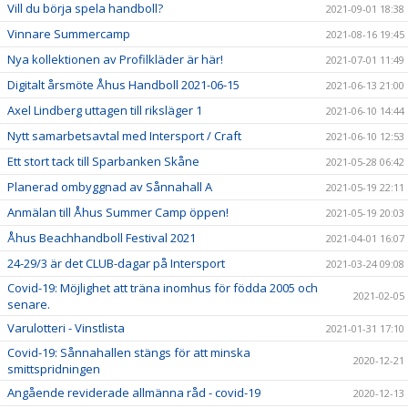
Vill du börja spela handboll?
2021-09-01 18:38
Vinnare Summercamp
2021-08-16 19:45
Nya kollektionen av Profilkläder är här!
2021-07-01 11:49
Digitalt årsmöte Åhus Handboll 2021-06-15
2021-06-13 21:00
Axel Lindberg uttagen till riksläger 1
2021-06-10 14:44
Nytt samarbetsavtal med Intersport / Craft
2021-06-10 12:53
Ett stort tack till Sparbanken Skåne
2021-05-28 06:42
Planerad ombyggnad av Sånnahall A
2021-05-19 22:11
Anmälan till Åhus Summer Camp öppen!
2021-05-19 20:03
Åhus Beachhandboll Festival 2021
2021-04-01 16:07
24-29/3 är det CLUB-dagar på Intersport
2021-03-24 09:08
Covid-19: Möjlighet att träna inomhus för födda 2005 och
2021-02-05
senare.
Varulotteri - Vinstlista
2021-01-31 17:10
Covid-19: Sånnahallen stängs för att minska
2020-12-21
smittspridningen
Angående reviderade allmänna råd - covid-19
2020-12-13