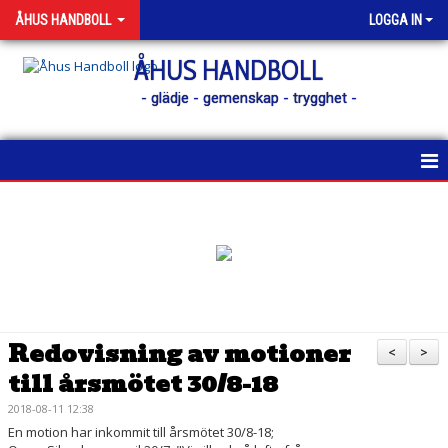
ÅHUS HANDBOLL
LOGGA IN
ÅHUS HANDBOLL
- glädje - gemenskap - trygghet -
HEM
KONTAKT
NYHETER
KALENDER
Redovisning av motioner
<
>
till årsmötet 30/8-18
MATCHER
2018-08-11 12:38
MEDLEM
En motion har inkommit till årsmötet 30/8-18;