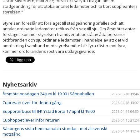
Oscar Silverbern, mail 20/7; "Vi vill också lyfta frågan om en
SOCIALA MEDIER
stadgeändring för att utöka antalet ledamöter och ta bort suppleanter i
styrelsen."
OM ÅHUS HANDBOLL
Styrelsen föreslår att förslaget till stadgeändring bifalles och att
antalet ordinarie ledamöter utökas från sex till sju. Om årsmötet antar
BLÅ TRÅDEN
förslaget, kommer styrelsen framöver att bestå av åtta personer -
ordföranden och sju ordinarie ledamöter. I händelse av att det vid
omröstning i samband med styrelsemöte blir fyra röster mot fyra,
kommer ordförandens röst vara utslagsgivande.
Nyhetsarkiv
Årsmöte onsdagen 24 juni kl 19.00 i Sånnahallen.
2026-05-18 19:46
Cupresan över för denna gång
2026-04-18 13:02
Supporterbuss till IFK Ystad Borta 17 april kl 19.00
2026-04-16 06:30
Cuphoppet lever inför returen
2026-04-15 21:24
Säsongens sista hemmamatch stundar - mot allsvenskt
2026-04-14 11:14
motstånd