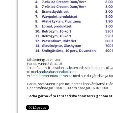
Uthämtning av vinster
:
Har du vunnit? Grattis!!
Ta ett foto av framsidan av lotten och skicka denna ti
till
marknad@ahushandboll.com
Vi återkommer inom en vecka med hur du går tillväga för 
Har du som vunnit ingen mejladress kan vårt kansli i Så
Öppet måndagar 18.00-19.30 och tisdagar 16.30-18.00.
Tacka gärna våra fantastiska sponsorer genom at