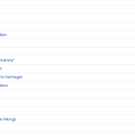
llen
 känsla”
l
ör herrlaget
Malmö
e Vikings