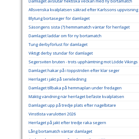
Damlaget avslutar hektiska veckan med ny bortamatch
Allsvenska kvalplatsen säkrad efter Karlssons uppvisning
Blytung bortaseger för damlaget
Säsongens sista (?) hemmamatch väntar för herrlaget
Damlaget laddar om för ny bortamatch
Tung derbyförlust för damlaget
Viktigt derby stundar för damlaget
Segersviten bruten - trots upphämtning mot Lödde Vikings
Damlaget hakar på i toppstriden efter klar seger
Herrlaget i jakt på serieledning
Damlaget tillbaka på hemmaplan under fredagen
Mäktig vändning när herrlaget befäste kvalplatsen
Damlaget upp på tredje plats efter nagelbitare
Vinstlista varulotteri 2026
Herrlaget på jakt efter tredje raka segern
Lång bortamatch väntar damlaget