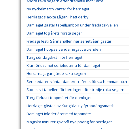
Andra raka segern efter dramatik mot Kärra
Ny nyckelmatch väntar för herrlaget
Herrlaget släckte Lågan i hett derby
Damlaget gästar tabelljumbon under fredagskvällen
Damlaget tog årets första seger
Fredagsfest i Sånnahallen när serietvåan gästar
Damlaget hoppas vända negativa trenden
Tung söndagskväll för herrlaget
Klar förlust mot serieledarna för damlaget
Herrarna jagar fjärde raka segern
Serieledaren väntar damerna i årets första hemmamatch
Stort kliv i tabellen för herrlaget efter tredje raka segern
Tung förlust i toppmötet för damlaget
Herrlaget gästas av Kungälv i ny fyrapoängsmatch
Damlaget inleder året med toppmöte
Magiska minuter gav två nya poäng för herrlaget