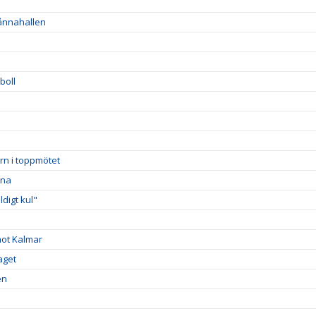
Sånnahallen
boll
rn i toppmötet
rna
digt kul"
mot Kalmar
aget
en