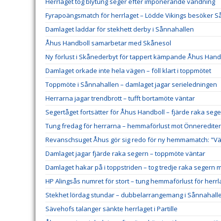
Herrlaget tog blytung seger efter imponerande vändning
Fyrapoängsmatch för herrlaget – Lödde Vikings besöker 
Damlaget laddar för stekhett derby i Sånnahallen
Åhus Handboll samarbetar med Skånesol
Ny förlust i Skånederbyt för tappert kämpande Åhus Hand
Damlaget orkade inte hela vägen – föll klart i toppmötet
Toppmöte i Sånnahallen – damlaget jagar serieledningen
Herrarna jagar trendbrott – tufft bortamöte väntar
Segertåget fortsätter för Åhus Handboll – fjärde raka sege
Tung fredag för herrarna – hemmaförlust mot Önneredite
Revanschsuget Åhus gör sig redo för ny hemmamatch: "Väl
Damlaget jagar fjärde raka segern – toppmöte väntar
Damlaget hakar på i toppstriden – tog tredje raka segern 
HP Alingsås numret för stort – tung hemmaförlust för herrl
Stekhet lördag stundar – dubbelarrangemang i Sånnahall
Sävehofs talanger sänkte herrlaget i Partille