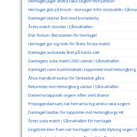
Herrlaget jagar andra raka segern mot jumbon
Herrlaget gick på knock - storseger inför storpublik i Sånn
Damlaget startar året med bortaderby
Årets match stundar i Sånnahallen
Klar förlust i återstarten för herrlaget
Herrlaget gör sig redo för årets första match
Damlaget avslutade året på bästa sätt
Damlagets sista match 2025 väntar i Sånnahallen
Damlaget vann komfortabelt i toppmötet med Helsingborg
Åhus Handboll tackar för fantastisk gåva
Returmöte mot Helsingborg väntar i Sånnahallen
Damerna tappade segern efter sent drama
Propagandainsats när herrarna tog andra raka segern
Damlaget laddar för toppmöte mot Helsingborgs HK
Årets sista match i Sånnahallen för herrlaget
Lingström klev fram när herrlaget säkrade blytung seger i