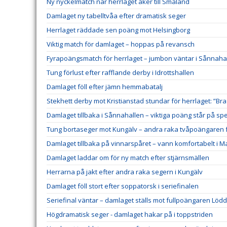
Ny nyckelmatch när herrlaget åker till Småland
Damlaget ny tabelltvåa efter dramatisk seger
Herrlaget räddade sen poäng mot Helsingborg
Viktig match för damlaget – hoppas på revansch
Fyrapoängsmatch för herrlaget – jumbon väntar i Sånnaha
Tung förlust efter rafflande derby i Idrottshallen
Damlaget föll efter jämn hemmabatalj
Stekhett derby mot Kristianstad stundar för herrlaget: ”Bra
Damlaget tillbaka i Sånnahallen – viktiga poäng står på spe
Tung bortaseger mot Kungälv – andra raka tvåpoängaren f
Damlaget tillbaka på vinnarspåret – vann komfortabelt i 
Damlaget laddar om för ny match efter stjärnsmällen
Herrarna på jakt efter andra raka segern i Kungälv
Damlaget föll stort efter soppatorsk i seriefinalen
Seriefinal väntar – damlaget ställs mot fullpoängaren Lödd
Högdramatisk seger - damlaget hakar på i toppstriden