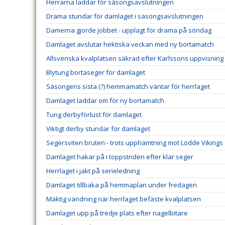
Herrarna laddar för säsongsavslutningen
Drama stundar för damlaget i säsongsavslutningen
Damerna gjorde jobbet - upplagt för drama på söndag
Damlaget avslutar hektiska veckan med ny bortamatch
Allsvenska kvalplatsen säkrad efter Karlssons uppvisning
Blytung bortaseger för damlaget
Säsongens sista (?) hemmamatch väntar för herrlaget
Damlaget laddar om för ny bortamatch
Tung derbyförlust för damlaget
Viktigt derby stundar för damlaget
Segersviten bruten - trots upphämtning mot Lödde Vikings
Damlaget hakar på i toppstriden efter klar seger
Herrlaget i jakt på serieledning
Damlaget tillbaka på hemmaplan under fredagen
Mäktig vändning när herrlaget befäste kvalplatsen
Damlaget upp på tredje plats efter nagelbitare