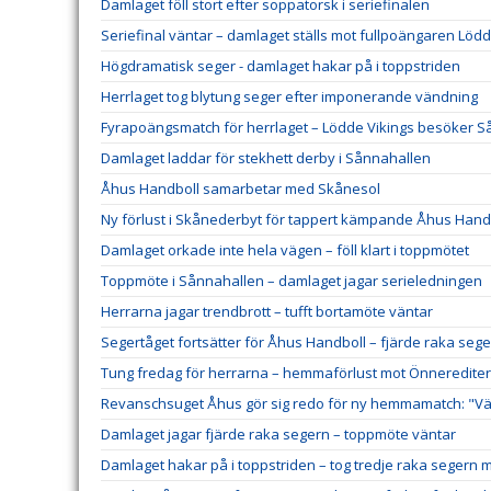
Damlaget föll stort efter soppatorsk i seriefinalen
Seriefinal väntar – damlaget ställs mot fullpoängaren Lödd
Högdramatisk seger - damlaget hakar på i toppstriden
Herrlaget tog blytung seger efter imponerande vändning
Fyrapoängsmatch för herrlaget – Lödde Vikings besöker 
Damlaget laddar för stekhett derby i Sånnahallen
Åhus Handboll samarbetar med Skånesol
Ny förlust i Skånederbyt för tappert kämpande Åhus Hand
Damlaget orkade inte hela vägen – föll klart i toppmötet
Toppmöte i Sånnahallen – damlaget jagar serieledningen
Herrarna jagar trendbrott – tufft bortamöte väntar
Segertåget fortsätter för Åhus Handboll – fjärde raka sege
Tung fredag för herrarna – hemmaförlust mot Önneredite
Revanschsuget Åhus gör sig redo för ny hemmamatch: "Väl
Damlaget jagar fjärde raka segern – toppmöte väntar
Damlaget hakar på i toppstriden – tog tredje raka segern 