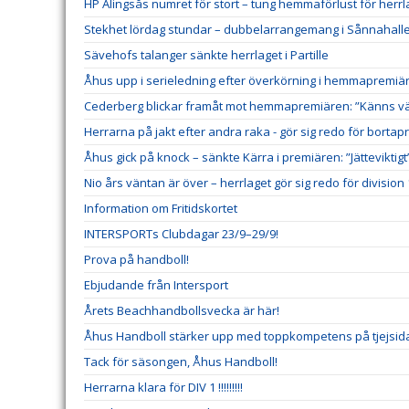
HP Alingsås numret för stort – tung hemmaförlust för herrl
Stekhet lördag stundar – dubbelarrangemang i Sånnahall
Sävehofs talanger sänkte herrlaget i Partille
Åhus upp i serieledning efter överkörning i hemmapremiä
Cederberg blickar framåt mot hemmapremiären: ”Känns väl
Herrarna på jakt efter andra raka - gör sig redo för borta
Åhus gick på knock – sänkte Kärra i premiären: ”Jätteviktigt
Nio års väntan är över – herrlaget gör sig redo för division 
Information om Fritidskortet
INTERSPORTs Clubdagar 23/9–29/9!
Prova på handboll!
Ebjudande från Intersport
Årets Beachhandbollsvecka är här!
Åhus Handboll stärker upp med toppkompetens på tjejsid
Tack för säsongen, Åhus Handboll!
Herrarna klara för DIV 1 !!!!!!!!!