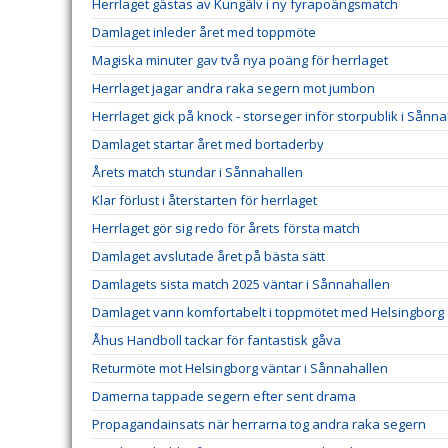
Herrlaget gästas av Kungälv i ny fyrapoängsmatch
Damlaget inleder året med toppmöte
Magiska minuter gav två nya poäng för herrlaget
Herrlaget jagar andra raka segern mot jumbon
Herrlaget gick på knock - storseger inför storpublik i Sånn
Damlaget startar året med bortaderby
Årets match stundar i Sånnahallen
Klar förlust i återstarten för herrlaget
Herrlaget gör sig redo för årets första match
Damlaget avslutade året på bästa sätt
Damlagets sista match 2025 väntar i Sånnahallen
Damlaget vann komfortabelt i toppmötet med Helsingborg
Åhus Handboll tackar för fantastisk gåva
Returmöte mot Helsingborg väntar i Sånnahallen
Damerna tappade segern efter sent drama
Propagandainsats när herrarna tog andra raka segern