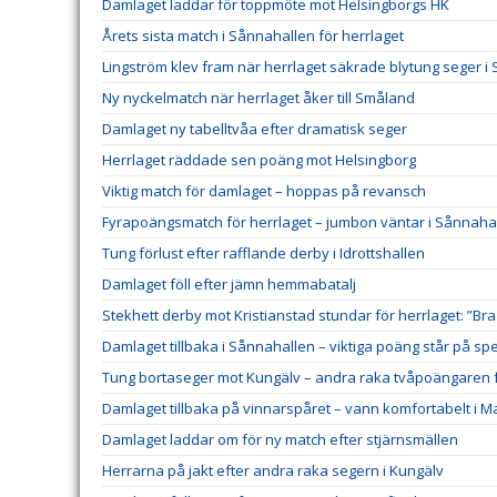
Damlaget laddar för toppmöte mot Helsingborgs HK
Årets sista match i Sånnahallen för herrlaget
Lingström klev fram när herrlaget säkrade blytung seger i
Ny nyckelmatch när herrlaget åker till Småland
Damlaget ny tabelltvåa efter dramatisk seger
Herrlaget räddade sen poäng mot Helsingborg
Viktig match för damlaget – hoppas på revansch
Fyrapoängsmatch för herrlaget – jumbon väntar i Sånnaha
Tung förlust efter rafflande derby i Idrottshallen
Damlaget föll efter jämn hemmabatalj
Stekhett derby mot Kristianstad stundar för herrlaget: ”Bra
Damlaget tillbaka i Sånnahallen – viktiga poäng står på spe
Tung bortaseger mot Kungälv – andra raka tvåpoängaren f
Damlaget tillbaka på vinnarspåret – vann komfortabelt i 
Damlaget laddar om för ny match efter stjärnsmällen
Herrarna på jakt efter andra raka segern i Kungälv