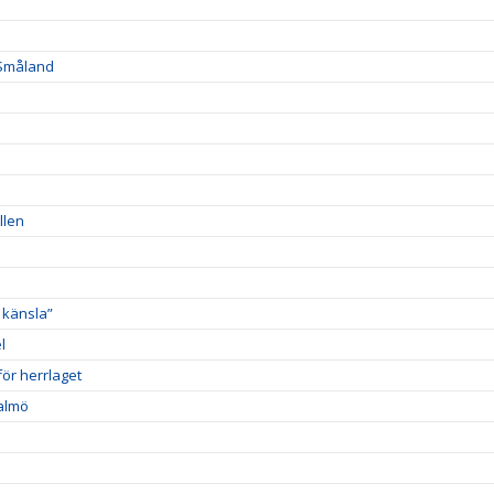
 Småland
llen
 känsla”
l
ör herrlaget
Malmö