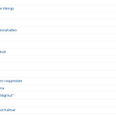
e Vikings
Sånnahallen
boll
rn i toppmötet
rna
digt kul"
mot Kalmar