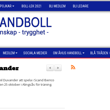
POJKAR
BOLL-LEK 2021
BLI MEDLEM
BLI LEDARE
HANDBOLL
nskap - trygghet -
MEDLEM
SOCIALA MEDIER
OM ÅHUS HANDBOLL
BLÅ TRÅDEN
vander
<
>
l Duvander att spela i Scand Iberico
25 oktober i Alingsås för träning.