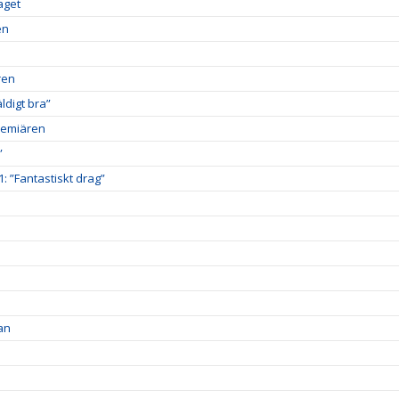
aget
en
ren
digt bra”
premiären
”
1: ”Fantastiskt drag”
an