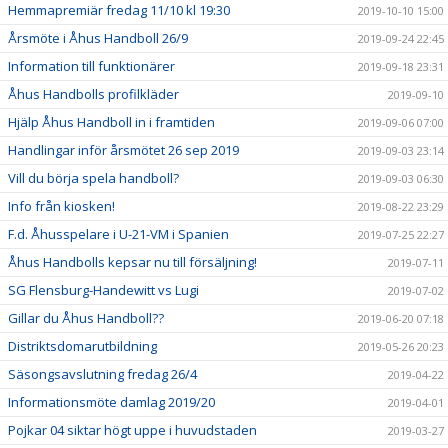
Hemmapremiär fredag 11/10 kl 19:30
2019-10-10 15:00
Årsmöte i Åhus Handboll 26/9
2019-09-24 22:45
Information till funktionärer
2019-09-18 23:31
Åhus Handbolls profilkläder
2019-09-10
Hjälp Åhus Handboll in i framtiden
2019-09-06 07:00
Handlingar inför årsmötet 26 sep 2019
2019-09-03 23:14
Vill du börja spela handboll?
2019-09-03 06:30
Info från kiosken!
2019-08-22 23:29
F.d. Åhusspelare i U-21-VM i Spanien
2019-07-25 22:27
Åhus Handbolls kepsar nu till försäljning!
2019-07-11
SG Flensburg-Handewitt vs Lugi
2019-07-02
Gillar du Åhus Handboll??
2019-06-20 07:18
Distriktsdomarutbildning
2019-05-26 20:23
Säsongsavslutning fredag 26/4
2019-04-22
Informationsmöte damlag 2019/20
2019-04-01
Pojkar 04 siktar högt uppe i huvudstaden
2019-03-27