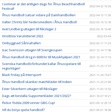
I sommar är det äntligen dags för Åhus Beachhandboll
2022-04-22 10:26
Festival!
Åhus Handboll satsar vidare på Damhandbollen
2022-04-13 11:30
Valter Chrintz blir hedersmedlem i Åhus Handboll
2022-03-16 12:18
Axel Lindberg uttagen till Riksläger 2
2022-03-10 16:49
Vinstlista Varulotteriet 2022
2022-03-04
Ombyggnad Sånnahallen
2022-02-11 11:25
Isac Svensson uttagen till Sverigecupen
2021-12-14 17:58
Åhus Handboll drog in 6000 kr till Musikhjälpen 2021
2021-12-14 17:15
Svenska Handbollsförbundet kallar Åhusspelare till
2021-11-25 17:57
regionläger!
Black Friday på Intersport!
2021-11-24 15:07
Åhus Handboll skänker matchkläder till Indien
2021-11-23 21:00
Ester Silverbern uttagen till Riksläger
2021-11-03 13:52
Dags att beställa Supporterkläder 2021/2022?
2021-10-07 10:21
Flickor födda 2009 vinner GBG Cup!
2021-09-12 20:13
Vill du börja spela handboll?
2021-09-01 18:38