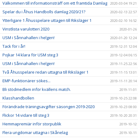
Välkommen till informationsträff om ett framtida Damlag
2020-03-04 19:21
Spelar du i Åhus Handbolls damlag 2020/21?
2020-02-13 22:57
Ytterligare 1 Åhusspelare uttagen till Riksläger 1
2020-02-10 16:52
Vinstlista varulotteri 2020
2020-01-26
USM i Sånnahallen i helgen!
2020-01-20 12:24
Tack för i år!
2019-12-31 12:04
Pojkar 14 klara för USM steg 3
2019-12-04 06:15
USM i Sånnahallen i helgen!
2019-11-25 22:56
Två Åhusspelare redan uttagna till Riksläger 1
2019-11-15 13:01
EMP-funktionärer sökes...
2019-11-11 20:14
Bli stödmedlem inför kvällens match.
2019-11-01
Klasshandbollen
2019-10-25 22:08
Förändrade träningsavgifter säsongen 2019-2020
2019-10-23 08:00
Flickor 14 vidare till steg 3
2019-10-20 20:31
Hemmapremiär inför storpublik
2019-10-12
Flera ungdomar uttagna i Skånelag
2019-10-11