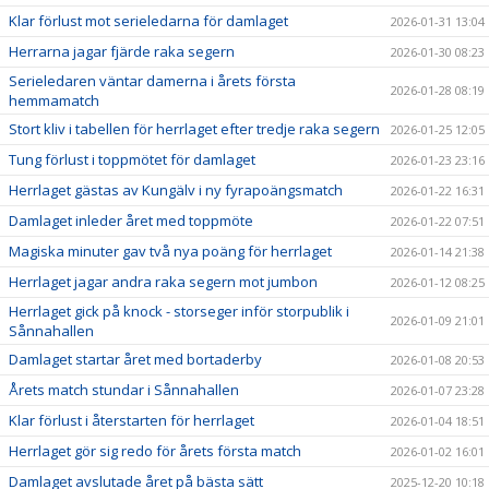
Klar förlust mot serieledarna för damlaget
2026-01-31 13:04
Herrarna jagar fjärde raka segern
2026-01-30 08:23
Serieledaren väntar damerna i årets första
2026-01-28 08:19
hemmamatch
Stort kliv i tabellen för herrlaget efter tredje raka segern
2026-01-25 12:05
Tung förlust i toppmötet för damlaget
2026-01-23 23:16
Herrlaget gästas av Kungälv i ny fyrapoängsmatch
2026-01-22 16:31
Damlaget inleder året med toppmöte
2026-01-22 07:51
Magiska minuter gav två nya poäng för herrlaget
2026-01-14 21:38
Herrlaget jagar andra raka segern mot jumbon
2026-01-12 08:25
Herrlaget gick på knock - storseger inför storpublik i
2026-01-09 21:01
Sånnahallen
Damlaget startar året med bortaderby
2026-01-08 20:53
Årets match stundar i Sånnahallen
2026-01-07 23:28
Klar förlust i återstarten för herrlaget
2026-01-04 18:51
Herrlaget gör sig redo för årets första match
2026-01-02 16:01
Damlaget avslutade året på bästa sätt
2025-12-20 10:18