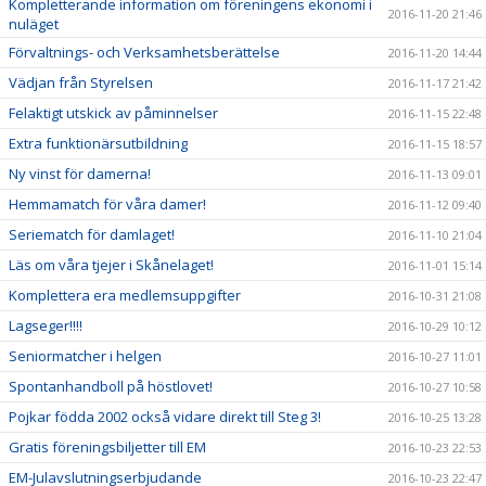
Kompletterande information om föreningens ekonomi i
2016-11-20 21:46
nuläget
Förvaltnings- och Verksamhetsberättelse
2016-11-20 14:44
Vädjan från Styrelsen
2016-11-17 21:42
Felaktigt utskick av påminnelser
2016-11-15 22:48
Extra funktionärsutbildning
2016-11-15 18:57
Ny vinst för damerna!
2016-11-13 09:01
Hemmamatch för våra damer!
2016-11-12 09:40
Seriematch för damlaget!
2016-11-10 21:04
Läs om våra tjejer i Skånelaget!
2016-11-01 15:14
Komplettera era medlemsuppgifter
2016-10-31 21:08
Lagseger!!!!
2016-10-29 10:12
Seniormatcher i helgen
2016-10-27 11:01
Spontanhandboll på höstlovet!
2016-10-27 10:58
Pojkar födda 2002 också vidare direkt till Steg 3!
2016-10-25 13:28
Gratis föreningsbiljetter till EM
2016-10-23 22:53
EM-Julavslutningserbjudande
2016-10-23 22:47