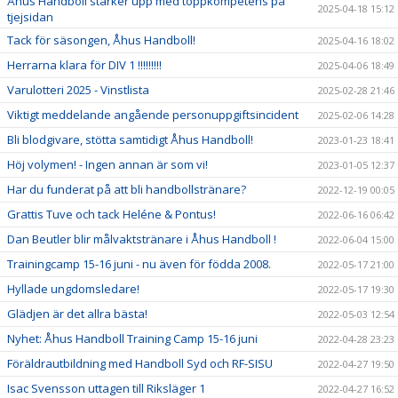
Åhus Handboll stärker upp med toppkompetens på
2025-04-18 15:12
tjejsidan
Tack för säsongen, Åhus Handboll!
2025-04-16 18:02
Herrarna klara för DIV 1 !!!!!!!!!
2025-04-06 18:49
Varulotteri 2025 - Vinstlista
2025-02-28 21:46
Viktigt meddelande angående personuppgiftsincident
2025-02-06 14:28
Bli blodgivare, stötta samtidigt Åhus Handboll!
2023-01-23 18:41
Höj volymen! - Ingen annan är som vi!
2023-01-05 12:37
Har du funderat på att bli handbollstränare?
2022-12-19 00:05
Grattis Tuve och tack Heléne & Pontus!
2022-06-16 06:42
Dan Beutler blir målvaktstränare i Åhus Handboll !
2022-06-04 15:00
Trainingcamp 15-16 juni - nu även för födda 2008.
2022-05-17 21:00
Hyllade ungdomsledare!
2022-05-17 19:30
Glädjen är det allra bästa!
2022-05-03 12:54
Nyhet: Åhus Handboll Training Camp 15-16 juni
2022-04-28 23:23
Föräldrautbildning med Handboll Syd och RF-SISU
2022-04-27 19:50
Isac Svensson uttagen till Riksläger 1
2022-04-27 16:52