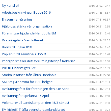
Ny kanslist!
2016-08-02 10:47
Arbetsbeskrinvingar Beach 2016
2016-07-13 18:37
En sommarhälsning
2016-07-11 06:37
Hjälp oss stärka vår organisation!
2016-06-21 17:51
Föreningserbjudande Handbolls EM
2016-06-21 17:40
Dragningslista Varulotteriet
2016-04-24 21:36
Brons till Pojkar 01!!!
2016-04-24 16:46
Pojkar 01 till semifinal i USM!!!
2016-04-23 13:48
Imorgon smäller det! Avslutningsfest på Rökeriet!
2016-04-22 16:00
P01 till Finalsteget i SM!
2016-04-21 16:39
Starka insatser från Åhus Handboll!
2016-04-18 22:50
SM-Steg 4 hemma för F01 i helgen!
2016-03-17 15:31
Avslutningsfest för föreningen den 23e April!
2016-03-16 12:11
Avslutning för spelarna 15 April!
2016-03-16 11:48
Volontärer till Landskampen den 15/3 sökes!
2016-02-24 18:18
EM-kickoff, Träffa svenska damlandslaget
2016-02-23 12:24