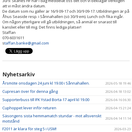
30/9. Skånes HF har i dag meddelat oss det och vi beklagar verkligen
SOCIALA MEDIER
att vi måst ändra datum.
De datum som nu gäller är 16/9 09-17 och 30/9 09-17. Utbildningen är på
Åhus Seaside resp. i Sånnahallen (sö 30/9 em). Lunch och fika ingår.
OM ÅHUS HANDBOLL
Om någon ytterligare vill gå utbildningen, så anmäl er snarast till
kansliet eller till mig. Det finns lediga platser!
BLÅ TRÅDEN
Staffan
070-6031611
s
taffan.banke@gmail.com
Nyhetsarkiv
Årsmöte onsdagen 24 juni kl 19.00 i Sånnahallen.
2026-05-18 19:46
Cupresan över för denna gång
2026-04-18 13:02
Supporterbuss till IFK Ystad Borta 17 april kl 19.00
2026-04-16 06:30
Cuphoppet lever inför returen
2026-04-15 21:24
Säsongens sista hemmamatch stundar - mot allsvenskt
2026-04-14 11:14
motstånd
F2011 är klara för steg 5 i USM!
2026-03-23