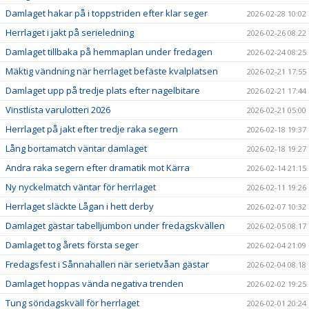
Damlaget hakar på i toppstriden efter klar seger
2026-02-28 10:02
Herrlaget i jakt på serieledning
2026-02-26 08:22
Damlaget tillbaka på hemmaplan under fredagen
2026-02-24 08:25
Mäktig vändning när herrlaget befäste kvalplatsen
2026-02-21 17:55
Damlaget upp på tredje plats efter nagelbitare
2026-02-21 17:44
Vinstlista varulotteri 2026
2026-02-21 05:00
Herrlaget på jakt efter tredje raka segern
2026-02-18 19:37
Lång bortamatch väntar damlaget
2026-02-18 19:27
Andra raka segern efter dramatik mot Kärra
2026-02-14 21:15
Ny nyckelmatch väntar för herrlaget
2026-02-11 19:26
Herrlaget släckte Lågan i hett derby
2026-02-07 10:32
Damlaget gästar tabelljumbon under fredagskvällen
2026-02-05 08:17
Damlaget tog årets första seger
2026-02-04 21:09
Fredagsfest i Sånnahallen när serietvåan gästar
2026-02-04 08:18
Damlaget hoppas vända negativa trenden
2026-02-02 19:25
Tung söndagskväll för herrlaget
2026-02-01 20:24