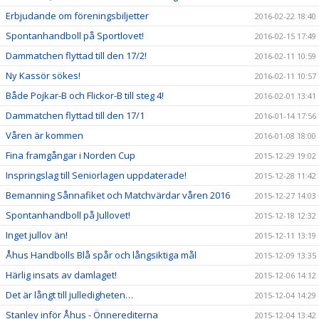
Erbjudande om föreningsbiljetter
2016-02-22 18:40
Spontanhandboll på Sportlovet!
2016-02-15 17:49
Dammatchen flyttad till den 17/2!
2016-02-11 10:59
Ny Kassör sökes!
2016-02-11 10:57
Både Pojkar-B och Flickor-B till steg 4!
2016-02-01 13:41
Dammatchen flyttad till den 17/1
2016-01-14 17:56
Våren är kommen
2016-01-08 18:00
Fina framgångar i Norden Cup
2015-12-29 19:02
Inspringslag till Seniorlagen uppdaterade!
2015-12-28 11:42
Bemanning Sånnafiket och Matchvärdar våren 2016
2015-12-27 14:03
Spontanhandboll på Jullovet!
2015-12-18 12:32
Inget jullov än!
2015-12-11 13:19
Åhus Handbolls Blå spår och långsiktiga mål
2015-12-09 13:35
Härlig insats av damlaget!
2015-12-06 14:12
Det är långt till julledigheten…
2015-12-04 14:29
Stanley inför Åhus - Önnerediterna
2015-12-04 13:42