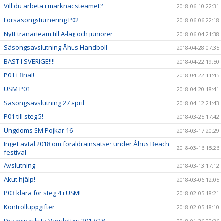
Vill du arbeta i marknadsteamet?
2018-06-10 22:31
Försäsongsturnering P02
2018-06-06 22:18
Nytt tränarteam till A-lag och juniorer
2018-06-04 21:38
Säsongsavslutning Åhus Handboll
2018-04-28 07:35
BÄST I SVERIGE!!!!
2018-04-22 19:50
P01 i final!
2018-04-22 11:45
USM P01
2018-04-20 18:41
Säsongsavslutning 27 april
2018-04-12 21:43
P01 till steg 5!
2018-03-25 17:42
Ungdoms SM Pojkar 16
2018-03-17 20:29
Inget avtal 2018 om föräldrainsatser under Åhus Beach
2018-03-16 15:26
festival
Avslutning
2018-03-13 17:12
Akut hjälp!
2018-03-06 12:05
P03 klara för steg 4 i USM!
2018-02-05 18:21
Kontrolluppgifter
2018-02-05 18:10
Dragningslista Varulotteri 2017/18
2018-01-26 22:36