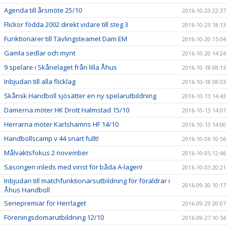
Agenda till årsmöte 25/10
2016-10-23 22:37
Flickor födda 2002 direkt vidare till steg 3
2016-10-23 18:13
Funktionärer till Tävlingsteamet Dam EM
2016-10-20 15:04
Gamla sedlar och mynt
2016-10-20 14:24
9 spelare i Skånelaget från lilla Åhus
2016-10-18 08:13
Inbjudan till alla flicklag
2016-10-18 08:03
Skånsk Handboll sjösätter en ny spelarutbildning
2016-10-13 14:43
Damerna möter HK Drott Halmstad 15/10
2016-10-13 14:07
Herrarna möter Karlshamns HF 14/10
2016-10-13 14:00
Handbollscamp v 44 snart fullt!
2016-10-06 10:56
Målvaktsfokus 2 november
2016-10-05 12:46
Säsongen inleds med vinst för båda A-lagen!
2016-10-03 20:21
Inbjudan till matchfunktionärsutbildning för föräldrar i
2016-09-30 10:17
Åhus Handboll
Seriepremiär för Herrlaget
2016-09-29 20:07
Föreningsdomarutbildning 12/10
2016-09-27 10:54