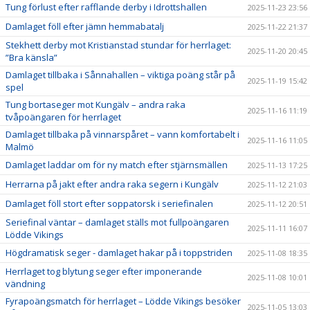
Tung förlust efter rafflande derby i Idrottshallen
2025-11-23 23:56
Damlaget föll efter jämn hemmabatalj
2025-11-22 21:37
Stekhett derby mot Kristianstad stundar för herrlaget:
2025-11-20 20:45
”Bra känsla”
Damlaget tillbaka i Sånnahallen – viktiga poäng står på
2025-11-19 15:42
spel
Tung bortaseger mot Kungälv – andra raka
2025-11-16 11:19
tvåpoängaren för herrlaget
Damlaget tillbaka på vinnarspåret – vann komfortabelt i
2025-11-16 11:05
Malmö
Damlaget laddar om för ny match efter stjärnsmällen
2025-11-13 17:25
Herrarna på jakt efter andra raka segern i Kungälv
2025-11-12 21:03
Damlaget föll stort efter soppatorsk i seriefinalen
2025-11-12 20:51
Seriefinal väntar – damlaget ställs mot fullpoängaren
2025-11-11 16:07
Lödde Vikings
Högdramatisk seger - damlaget hakar på i toppstriden
2025-11-08 18:35
Herrlaget tog blytung seger efter imponerande
2025-11-08 10:01
vändning
Fyrapoängsmatch för herrlaget – Lödde Vikings besöker
2025-11-05 13:03