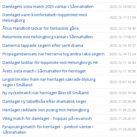
Damlagets sista match 2025 väntar i Sånnahallen
2025-12-18 08:12
Damlaget vann komfortabelt i toppmötet med
2025-12-17 21:54
Helsingborg
Åhus Handboll tackar för fantastisk gåva
2025-12-17 18:40
Returmöte mot Helsingborg väntar i Sånnahallen
2025-12-17 08:07
Damerna tappade segern efter sent drama
2025-12-14 19:57
Propagandainsats när herrarna tog andra raka segern
2025-12-14 13:24
Damlaget laddar för toppmöte mot Helsingborgs HK
2025-12-11 18:44
Årets sista match i Sånnahallen för herrlaget
2025-12-11 18:38
Lingström klev fram när herrlaget säkrade blytung
2025-12-07 10:42
seger i Småland
Ny nyckelmatch när herrlaget åker till Småland
2025-12-03 19:54
Damlaget ny tabelltvåa efter dramatisk seger
2025-11-30 20:49
Herrlaget räddade sen poäng mot Helsingborg
2025-11-28 22:38
Viktig match för damlaget – hoppas på revansch
2025-11-26 20:31
Fyrapoängsmatch för herrlaget – jumbon väntar i
2025-11-26 20:08
Sånnahallen