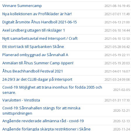
Vinnare Summercamp
2021-08-16 19:45
Nya kollektionen av Profilkläder är här!
2021-07-01 11:49
Digitalt årsmöte Åhus Handboll 2021-06-15
2021-06-13 21:00
Axel Lindberg uttagen till riksläger 1
2021-06-10 14:44
Nytt samarbetsavtal med Intersport / Craft
2021-06-10 12:53
Ett stort tack till Sparbanken Skåne
2021-05-28 06:42
Planerad ombyggnad av Sånnahall A
2021-05-19 22:11
Anmälan till Åhus Summer Camp öppen!
2021-05-19 20:03
Åhus Beachhandboll Festival 2021
2021-04-01 16:07
24-29/3 är det CLUB-dagar på Intersport
2021-03-24 09:08
Covid-19: Möjlighet att träna inomhus för födda 2005 och
2021-02-05
senare.
Varulotteri - Vinstlista
2021-01-31 17:10
Covid-19: Sånnahallen stängs för att minska
2020-12-21
smittspridningen
Angående reviderade allmänna råd - covid-19
2020-12-13
Angående förlängda skärpta restriktioner i Skåne
2020-11-24