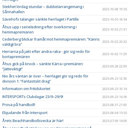
Stekhet lördag stundar – dubbelarrangemang i
2025-10-08 19:55
Sånnahallen
Sävehofs talanger sänkte herrlaget i Partille
2025-10-05 18:54
Åhus upp i serieledning efter överkörning i
2025-10-03 21:31
hemmapremiären
Cederberg blickar framåt mot hemmapremiären: ”Känns
2025-10-02 20:32
väldigt bra”
Herrarna på jakt efter andra raka - gör sig redo för
2025-10-02 11:29
bortapremiären
Åhus gick på knock – sänkte Kärra i premiären:
2025-09-28 22:09
”Jätteviktigt”
Nio års väntan är över – herrlaget gör sig redo för
2025-09-25 12:30
division 1: ”Fantastiskt drag”
Information om Fritidskortet
2025-09-25 10:14
INTERSPORTs Clubdagar 23/9–29/9!
2025-09-23 16:59
Prova på handboll!
2025-08-31 21:00
Ebjudande från Intersport
2025-08-04 15:55
Årets Beachhandbollsvecka är här!
2025-07-09 14:09