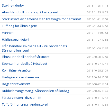
Stekhett derby!
2015-11-28 11:15
Åhus Handboll finns nu på Instagram!
2015-11-25 16:23
Stark insats av damerna men lite tyngre för herrarna!
2015-11-21 17:57
Tuff dag för Åhuslagen!
2015-11-14 17:53
Vänner!
2015-11-14 09:51
Härlig seger tjejer!
2015-11-07 17:56
Från handbollsskola till elit – nu händer det i
2015-11-06 10:20
Sånnahallen igen!
Åhus Handboll har haft årsmöte
2015-10-28 17:59
Spontanhandboll på Höstlovet
2015-10-27 10:44
Kom ihåg - Årsmöte
2015-10-25 21:09
Härlig insats av damerna
2015-10-24 17:53
Dags för revansch!
2015-10-22 17:14
Dubbelarrangemang i Sånnahallen på lördag
2015-10-16 10:47
Första vinsten i division 1!!!
2015-10-11 17:42
Tufft för herrarna i Anderstorp!
2015-10-11 17:38