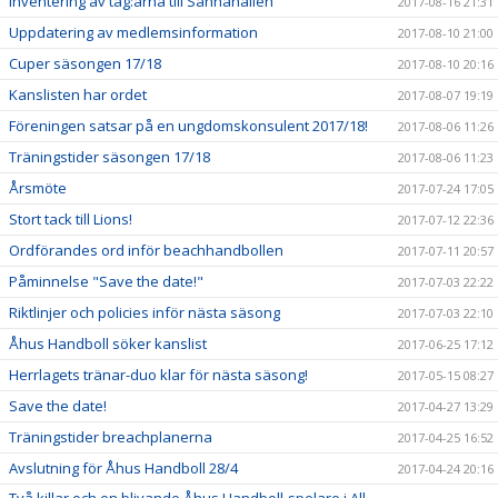
Inventering av tag:arna till Sånnahallen
2017-08-16 21:31
Uppdatering av medlemsinformation
2017-08-10 21:00
Cuper säsongen 17/18
2017-08-10 20:16
Kanslisten har ordet
2017-08-07 19:19
Föreningen satsar på en ungdomskonsulent 2017/18!
2017-08-06 11:26
Träningstider säsongen 17/18
2017-08-06 11:23
Årsmöte
2017-07-24 17:05
Stort tack till Lions!
2017-07-12 22:36
Ordförandes ord inför beachhandbollen
2017-07-11 20:57
Påminnelse "Save the date!"
2017-07-03 22:22
Riktlinjer och policies inför nästa säsong
2017-07-03 22:10
Åhus Handboll söker kanslist
2017-06-25 17:12
Herrlagets tränar-duo klar för nästa säsong!
2017-05-15 08:27
Save the date!
2017-04-27 13:29
Träningstider breachplanerna
2017-04-25 16:52
Avslutning för Åhus Handboll 28/4
2017-04-24 20:16