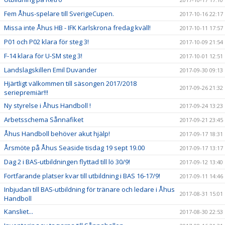
Fem Åhus-spelare till SverigeCupen.
2017-10-16 22:17
Missa inte Åhus HB - IFK Karlskrona fredag kväll!
2017-10-11 17:57
P01 och P02 klara för steg 3!
2017-10-09 21:54
F-14 klara för U-SM steg 3!
2017-10-01 12:51
Landslagskillen Emil Duvander
2017-09-30 09:13
Hjärtligt välkommen till säsongen 2017/2018
2017-09-26 21:32
seriepremiär!!!
Ny styrelse i Åhus Handboll !
2017-09-24 13:23
Arbetsschema Sånnafiket
2017-09-21 23:45
Åhus Handboll behöver akut hjälp!
2017-09-17 18:31
Årsmöte på Åhus Seaside tisdag 19 sept 19.00
2017-09-17 13:17
Dag 2 i BAS-utbildningen flyttad till lö 30/9!
2017-09-12 13:40
Fortfarande platser kvar till utbildning i BAS 16-17/9!
2017-09-11 14:46
Inbjudan till BAS-utbildning för tränare och ledare i Åhus
2017-08-31 15:01
Handboll
Kansliet...
2017-08-30 22:53