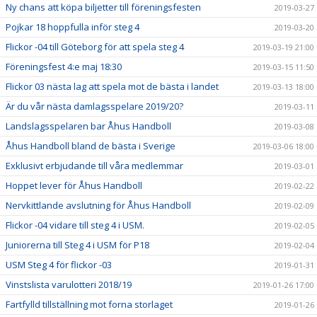
Ny chans att köpa biljetter till föreningsfesten
2019-03-27
Pojkar 18 hoppfulla inför steg 4
2019-03-20
Flickor -04 till Göteborg för att spela steg 4
2019-03-19 21:00
Föreningsfest 4:e maj 18:30
2019-03-15 11:50
Flickor 03 nästa lag att spela mot de bästa i landet
2019-03-13 18:00
Är du vår nästa damlagsspelare 2019/20?
2019-03-11
Landslagsspelaren bar Åhus Handboll
2019-03-08
Åhus Handboll bland de bästa i Sverige
2019-03-06 18:00
Exklusivt erbjudande till våra medlemmar
2019-03-01
Hoppet lever för Åhus Handboll
2019-02-22
Nervkittlande avslutning för Åhus Handboll
2019-02-09
Flickor -04 vidare till steg 4 i USM.
2019-02-05
Juniorerna till Steg 4 i USM för P18
2019-02-04
USM Steg 4 för flickor -03
2019-01-31
Vinstslista varulotteri 2018/19
2019-01-26 17:00
Fartfylld tillställning mot forna storlaget
2019-01-26