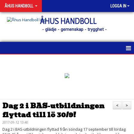
ÅHUS HANDBOLL
LOGGA IN
ÅHUS HANDBOLL
- glädje - gemenskap - trygghet -
HEM
KONTAKT
NYHETER
KALENDER
Dag 2 i BAS-utbildningen
<
>
flyttad till lö 30/9!
MATCHER
2017-09-12 13:40
MEDLEM
Dag 2 i BAS-utbildningen flyttad från söndag 17 september till lördag