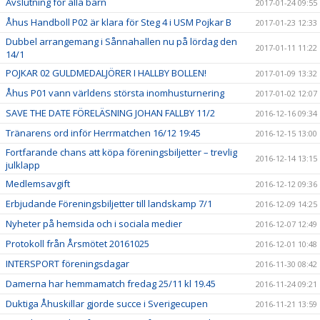
Avslutning för alla barn
2017-01-24 09:55
Åhus Handboll P02 är klara för Steg 4 i USM Pojkar B
2017-01-23 12:33
Dubbel arrangemang i Sånnahallen nu på lördag den
2017-01-11 11:22
14/1
POJKAR 02 GULDMEDALJÖRER I HALLBY BOLLEN!
2017-01-09 13:32
Åhus P01 vann världens största inomhusturnering
2017-01-02 12:07
SAVE THE DATE FÖRELÄSNING JOHAN FALLBY 11/2
2016-12-16 09:34
Tränarens ord inför Herrmatchen 16/12 19:45
2016-12-15 13:00
Fortfarande chans att köpa föreningsbiljetter – trevlig
2016-12-14 13:15
julklapp
Medlemsavgift
2016-12-12 09:36
Erbjudande Föreningsbiljetter till landskamp 7/1
2016-12-09 14:25
Nyheter på hemsida och i sociala medier
2016-12-07 12:49
Protokoll från Årsmötet 20161025
2016-12-01 10:48
INTERSPORT föreningsdagar
2016-11-30 08:42
Damerna har hemmamatch fredag 25/11 kl 19.45
2016-11-24 09:21
Duktiga Åhuskillar gjorde succe i Sverigecupen
2016-11-21 13:59