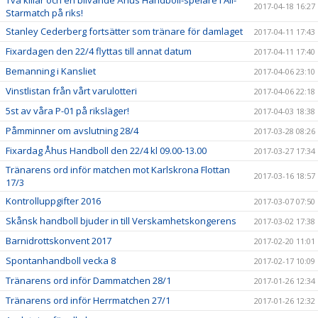
Två killar och en blivande Åhus Handboll-spelare i All-
2017-04-18 16:27
Starmatch på riks!
Stanley Cederberg fortsätter som tränare för damlaget
2017-04-11 17:43
Fixardagen den 22/4 flyttas till annat datum
2017-04-11 17:40
Bemanning i Kansliet
2017-04-06 23:10
Vinstlistan från vårt varulotteri
2017-04-06 22:18
5st av våra P-01 på riksläger!
2017-04-03 18:38
Påmminner om avslutning 28/4
2017-03-28 08:26
Fixardag Åhus Handboll den 22/4 kl 09.00-13.00
2017-03-27 17:34
Tränarens ord inför matchen mot Karlskrona Flottan
2017-03-16 18:57
17/3
Kontrolluppgifter 2016
2017-03-07 07:50
Skånsk handboll bjuder in till Verskamhetskongerens
2017-03-02 17:38
Barnidrottskonvent 2017
2017-02-20 11:01
Spontanhandboll vecka 8
2017-02-17 10:09
Tränarens ord inför Dammatchen 28/1
2017-01-26 12:34
Tränarens ord inför Herrmatchen 27/1
2017-01-26 12:32