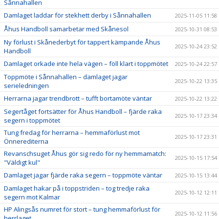
Sånnahallen
Damlaget laddar för stekhett derby i Sånnahallen
2025-11-05 11:58
Åhus Handboll samarbetar med Skånesol
2025-10-31 08:53
Ny förlust i Skånederbyt för tappert kämpande Åhus
2025-10-24 23:52
Handboll
Damlaget orkade inte hela vägen – föll klart i toppmötet
2025-10-24 22:57
Toppmöte i Sånnahallen – damlaget jagar
2025-10-22 13:35
serieledningen
Herrarna jagar trendbrott – tufft bortamöte väntar
2025-10-22 13:22
Segertåget fortsätter för Åhus Handboll – fjärde raka
2025-10-17 23:34
segern i toppmötet
Tung fredag för herrarna – hemmaförlust mot
2025-10-17 23:31
Önnerediterna
Revanschsuget Åhus gör sig redo för ny hemmamatch:
2025-10-15 17:54
"Väldigt kul"
Damlaget jagar fjärde raka segern – toppmöte väntar
2025-10-15 13:44
Damlaget hakar på i toppstriden – tog tredje raka
2025-10-12 12:11
segern mot Kalmar
HP Alingsås numret för stort – tung hemmaförlust för
2025-10-12 11:56
herrlaget