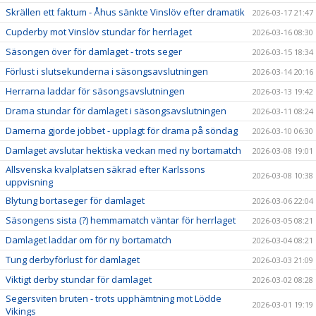
Skrällen ett faktum - Åhus sänkte Vinslöv efter dramatik
2026-03-17 21:47
Cupderby mot Vinslöv stundar för herrlaget
2026-03-16 08:30
Säsongen över för damlaget - trots seger
2026-03-15 18:34
Förlust i slutsekunderna i säsongsavslutningen
2026-03-14 20:16
Herrarna laddar för säsongsavslutningen
2026-03-13 19:42
Drama stundar för damlaget i säsongsavslutningen
2026-03-11 08:24
Damerna gjorde jobbet - upplagt för drama på söndag
2026-03-10 06:30
Damlaget avslutar hektiska veckan med ny bortamatch
2026-03-08 19:01
Allsvenska kvalplatsen säkrad efter Karlssons
2026-03-08 10:38
uppvisning
Blytung bortaseger för damlaget
2026-03-06 22:04
Säsongens sista (?) hemmamatch väntar för herrlaget
2026-03-05 08:21
Damlaget laddar om för ny bortamatch
2026-03-04 08:21
Tung derbyförlust för damlaget
2026-03-03 21:09
Viktigt derby stundar för damlaget
2026-03-02 08:28
Segersviten bruten - trots upphämtning mot Lödde
2026-03-01 19:19
Vikings