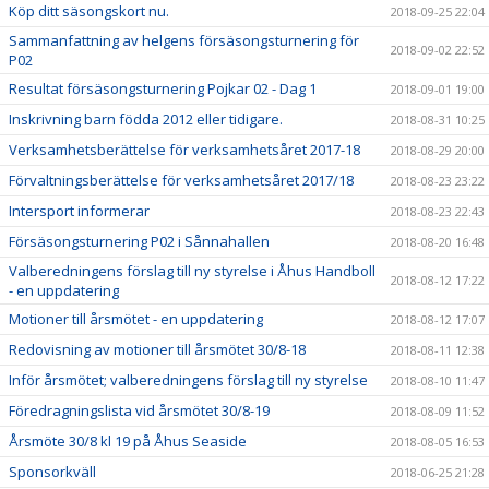
Köp ditt säsongskort nu.
2018-09-25 22:04
Sammanfattning av helgens försäsongsturnering för
2018-09-02 22:52
P02
Resultat försäsongsturnering Pojkar 02 - Dag 1
2018-09-01 19:00
Inskrivning barn födda 2012 eller tidigare.
2018-08-31 10:25
Verksamhetsberättelse för verksamhetsåret 2017-18
2018-08-29 20:00
Förvaltningsberättelse för verksamhetsåret 2017/18
2018-08-23 23:22
Intersport informerar
2018-08-23 22:43
Försäsongsturnering P02 i Sånnahallen
2018-08-20 16:48
Valberedningens förslag till ny styrelse i Åhus Handboll
2018-08-12 17:22
- en uppdatering
Motioner till årsmötet - en uppdatering
2018-08-12 17:07
Redovisning av motioner till årsmötet 30/8-18
2018-08-11 12:38
Inför årsmötet; valberedningens förslag till ny styrelse
2018-08-10 11:47
Föredragningslista vid årsmötet 30/8-19
2018-08-09 11:52
Årsmöte 30/8 kl 19 på Åhus Seaside
2018-08-05 16:53
Sponsorkväll
2018-06-25 21:28