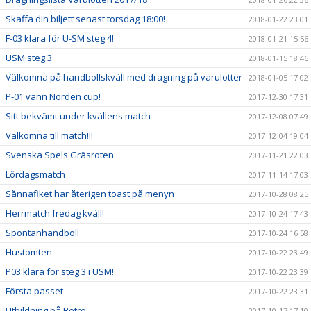
Skaffa din biljett senast torsdag 18:00!
2018-01-22 23:01
F-03 klara för U-SM steg 4!
2018-01-21 15:56
USM steg 3
2018-01-15 18:46
Välkomna på handbollskväll med dragning på varulotter
2018-01-05 17:02
P-01 vann Norden cup!
2017-12-30 17:31
Sitt bekvämt under kvällens match
2017-12-08 07:49
Välkomna till match!!!
2017-12-04 19:04
Svenska Spels Gräsroten
2017-11-21 22:03
Lördagsmatch
2017-11-14 17:03
Sånnafiket har återigen toast på menyn
2017-10-28 08:25
Herrmatch fredag kväll!
2017-10-24 17:43
Spontanhandboll
2017-10-24 16:58
Hustomten
2017-10-22 23:49
P03 klara för steg 3 i USM!
2017-10-22 23:39
Första passet
2017-10-22 23:31
Utbildning på Retro
2017-10-17 17:10