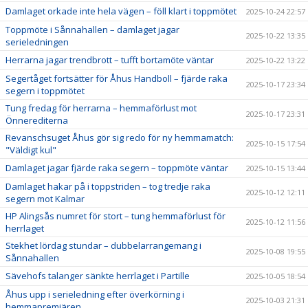
Damlaget orkade inte hela vägen – föll klart i toppmötet
2025-10-24 22:57
Toppmöte i Sånnahallen – damlaget jagar
2025-10-22 13:35
serieledningen
Herrarna jagar trendbrott – tufft bortamöte väntar
2025-10-22 13:22
Segertåget fortsätter för Åhus Handboll – fjärde raka
2025-10-17 23:34
segern i toppmötet
Tung fredag för herrarna – hemmaförlust mot
2025-10-17 23:31
Önnerediterna
Revanschsuget Åhus gör sig redo för ny hemmamatch:
2025-10-15 17:54
"Väldigt kul"
Damlaget jagar fjärde raka segern – toppmöte väntar
2025-10-15 13:44
Damlaget hakar på i toppstriden – tog tredje raka
2025-10-12 12:11
segern mot Kalmar
HP Alingsås numret för stort – tung hemmaförlust för
2025-10-12 11:56
herrlaget
Stekhet lördag stundar – dubbelarrangemang i
2025-10-08 19:55
Sånnahallen
Sävehofs talanger sänkte herrlaget i Partille
2025-10-05 18:54
Åhus upp i serieledning efter överkörning i
2025-10-03 21:31
hemmapremiären