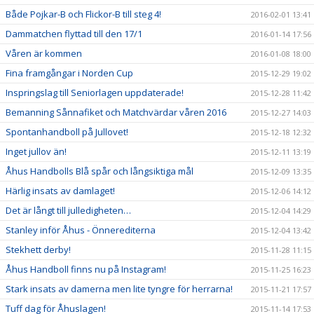
Både Pojkar-B och Flickor-B till steg 4!
2016-02-01 13:41
Dammatchen flyttad till den 17/1
2016-01-14 17:56
Våren är kommen
2016-01-08 18:00
Fina framgångar i Norden Cup
2015-12-29 19:02
Inspringslag till Seniorlagen uppdaterade!
2015-12-28 11:42
Bemanning Sånnafiket och Matchvärdar våren 2016
2015-12-27 14:03
Spontanhandboll på Jullovet!
2015-12-18 12:32
Inget jullov än!
2015-12-11 13:19
Åhus Handbolls Blå spår och långsiktiga mål
2015-12-09 13:35
Härlig insats av damlaget!
2015-12-06 14:12
Det är långt till julledigheten…
2015-12-04 14:29
Stanley inför Åhus - Önnerediterna
2015-12-04 13:42
Stekhett derby!
2015-11-28 11:15
Åhus Handboll finns nu på Instagram!
2015-11-25 16:23
Stark insats av damerna men lite tyngre för herrarna!
2015-11-21 17:57
Tuff dag för Åhuslagen!
2015-11-14 17:53