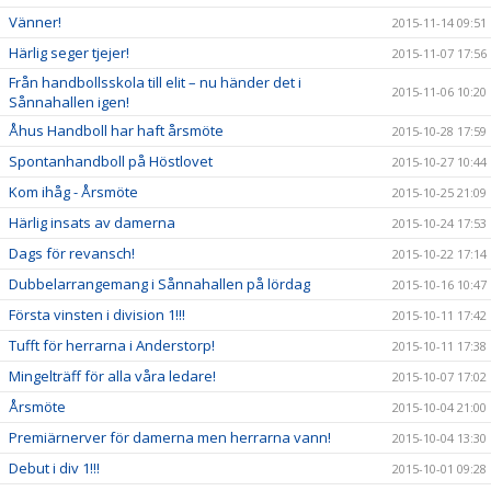
Vänner!
2015-11-14 09:51
Härlig seger tjejer!
2015-11-07 17:56
Från handbollsskola till elit – nu händer det i
2015-11-06 10:20
Sånnahallen igen!
Åhus Handboll har haft årsmöte
2015-10-28 17:59
Spontanhandboll på Höstlovet
2015-10-27 10:44
Kom ihåg - Årsmöte
2015-10-25 21:09
Härlig insats av damerna
2015-10-24 17:53
Dags för revansch!
2015-10-22 17:14
Dubbelarrangemang i Sånnahallen på lördag
2015-10-16 10:47
Första vinsten i division 1!!!
2015-10-11 17:42
Tufft för herrarna i Anderstorp!
2015-10-11 17:38
Mingelträff för alla våra ledare!
2015-10-07 17:02
Årsmöte
2015-10-04 21:00
Premiärnerver för damerna men herrarna vann!
2015-10-04 13:30
Debut i div 1!!!
2015-10-01 09:28