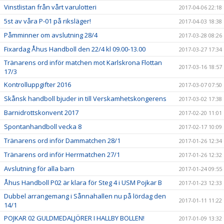
Vinstlistan från vårt varulotteri
2017-04-06 22:18
5st av våra P-01 på riksläger!
2017-04-03 18:38
Påmminner om avslutning 28/4
2017-03-28 08:26
Fixardag Åhus Handboll den 22/4 kl 09.00-13.00
2017-03-27 17:34
Tränarens ord inför matchen mot Karlskrona Flottan
2017-03-16 18:57
17/3
Kontrolluppgifter 2016
2017-03-07 07:50
Skånsk handboll bjuder in till Verskamhetskongerens
2017-03-02 17:38
Barnidrottskonvent 2017
2017-02-20 11:01
Spontanhandboll vecka 8
2017-02-17 10:09
Tränarens ord inför Dammatchen 28/1
2017-01-26 12:34
Tränarens ord inför Herrmatchen 27/1
2017-01-26 12:32
Avslutning för alla barn
2017-01-24 09:55
Åhus Handboll P02 är klara för Steg 4 i USM Pojkar B
2017-01-23 12:33
Dubbel arrangemang i Sånnahallen nu på lördag den
2017-01-11 11:22
14/1
POJKAR 02 GULDMEDALJÖRER I HALLBY BOLLEN!
2017-01-09 13:32