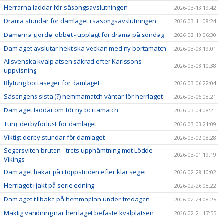
Herrarna laddar för säsongsavslutningen
2026-03-13 19:42
Drama stundar för damlaget i säsongsavslutningen
2026-03-11 08:24
Damerna gjorde jobbet - upplagt för drama på söndag
2026-03-10 06:30
Damlaget avslutar hektiska veckan med ny bortamatch
2026-03-08 19:01
Allsvenska kvalplatsen säkrad efter Karlssons
2026-03-08 10:38
uppvisning
Blytung bortaseger för damlaget
2026-03-06 22:04
Säsongens sista (?) hemmamatch väntar för herrlaget
2026-03-05 08:21
Damlaget laddar om för ny bortamatch
2026-03-04 08:21
Tung derbyförlust för damlaget
2026-03-03 21:09
Viktigt derby stundar för damlaget
2026-03-02 08:28
Segersviten bruten - trots upphämtning mot Lödde
2026-03-01 19:19
Vikings
Damlaget hakar på i toppstriden efter klar seger
2026-02-28 10:02
Herrlaget i jakt på serieledning
2026-02-26 08:22
Damlaget tillbaka på hemmaplan under fredagen
2026-02-24 08:25
Mäktig vändning när herrlaget befäste kvalplatsen
2026-02-21 17:55