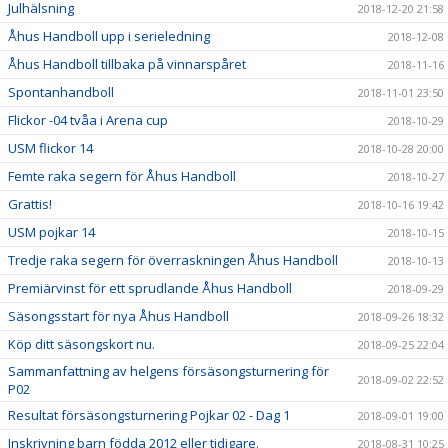
Julhälsning
2018-12-20 21:58
Åhus Handboll upp i serieledning
2018-12-08
Åhus Handboll tillbaka på vinnarspåret
2018-11-16
Spontanhandboll
2018-11-01 23:50
Flickor -04 tvåa i Arena cup
2018-10-29
USM flickor 14
2018-10-28 20:00
Femte raka segern för Åhus Handboll
2018-10-27
Grattis!
2018-10-16 19:42
USM pojkar 14
2018-10-15
Tredje raka segern för överraskningen Åhus Handboll
2018-10-13
Premiärvinst för ett sprudlande Åhus Handboll
2018-09-29
Säsongsstart för nya Åhus Handboll
2018-09-26 18:32
Köp ditt säsongskort nu.
2018-09-25 22:04
Sammanfattning av helgens försäsongsturnering för
2018-09-02 22:52
P02
Resultat försäsongsturnering Pojkar 02 - Dag 1
2018-09-01 19:00
Inskrivning barn födda 2012 eller tidigare.
2018-08-31 10:25