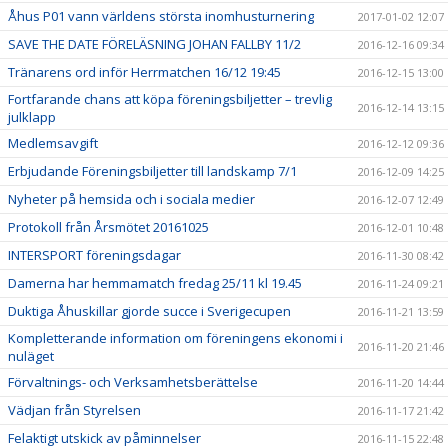
Åhus P01 vann världens största inomhusturnering
2017-01-02 12:07
SAVE THE DATE FÖRELÄSNING JOHAN FALLBY 11/2
2016-12-16 09:34
Tränarens ord inför Herrmatchen 16/12 19:45
2016-12-15 13:00
Fortfarande chans att köpa föreningsbiljetter – trevlig
2016-12-14 13:15
julklapp
Medlemsavgift
2016-12-12 09:36
Erbjudande Föreningsbiljetter till landskamp 7/1
2016-12-09 14:25
Nyheter på hemsida och i sociala medier
2016-12-07 12:49
Protokoll från Årsmötet 20161025
2016-12-01 10:48
INTERSPORT föreningsdagar
2016-11-30 08:42
Damerna har hemmamatch fredag 25/11 kl 19.45
2016-11-24 09:21
Duktiga Åhuskillar gjorde succe i Sverigecupen
2016-11-21 13:59
Kompletterande information om föreningens ekonomi i
2016-11-20 21:46
nuläget
Förvaltnings- och Verksamhetsberättelse
2016-11-20 14:44
Vädjan från Styrelsen
2016-11-17 21:42
Felaktigt utskick av påminnelser
2016-11-15 22:48