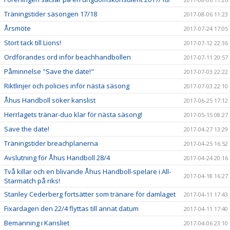
Träningstider säsongen 17/18
2017-08-06 11:23
Årsmöte
2017-07-24 17:05
Stort tack till Lions!
2017-07-12 22:36
Ordförandes ord inför beachhandbollen
2017-07-11 20:57
Påminnelse "Save the date!"
2017-07-03 22:22
Riktlinjer och policies inför nästa säsong
2017-07-03 22:10
Åhus Handboll söker kanslist
2017-06-25 17:12
Herrlagets tränar-duo klar för nästa säsong!
2017-05-15 08:27
Save the date!
2017-04-27 13:29
Träningstider breachplanerna
2017-04-25 16:52
Avslutning för Åhus Handboll 28/4
2017-04-24 20:16
Två killar och en blivande Åhus Handboll-spelare i All-
2017-04-18 16:27
Starmatch på riks!
Stanley Cederberg fortsätter som tränare för damlaget
2017-04-11 17:43
Fixardagen den 22/4 flyttas till annat datum
2017-04-11 17:40
Bemanning i Kansliet
2017-04-06 23:10