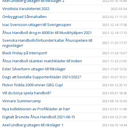
Axel Lindberg uttagen till Riksläger 2
2022-03-10 16:49
Vinstlista Varulotteriet 2022
2022-03-04
Ombyggnad Sånnahallen
2022-02-11 11:25
Isac Svensson uttagen till Sverigecupen
2021-12-14 17:58
Åhus Handboll drog in 6000 kr till Musikhjälpen 2021
2021-12-14 17:15
Svenska Handbollsförbundet kallar Åhusspelare till
2021-11-25 17:57
regionläger!
Black Friday på Intersport!
2021-11-24 15:07
Åhus Handboll skänker matchkläder till Indien
2021-11-23 21:00
Ester Silverbern uttagen till Riksläger
2021-11-03 13:52
Dags att beställa Supporterkläder 2021/2022?
2021-10-07 10:21
Flickor födda 2009 vinner GBG Cup!
2021-09-12 20:13
Vill du börja spela handboll?
2021-09-01 18:38
Vinnare Summercamp
2021-08-16 19:45
Nya kollektionen av Profilkläder är här!
2021-07-01 11:49
Digitalt årsmöte Åhus Handboll 2021-06-15
2021-06-13 21:00
Axel Lindberg uttagen till riksläger 1
2021-06-10 14:44