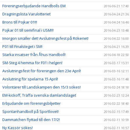
Föreningserbjudande Handbolls EM
2016-06-21 17:40
Dragningslista Varulotteriet
2016-04-24 21:36
Brons till Pojkar 01!!!
2016-04-24 16:46
Pojkar 01 till semifinal i USM!!!
2016-04-23 13:48
Imorgon smäller det! Avslutningsfest på Rökeriet!
2016-04-22 16:00
P01 till Finalsteget i SM!
2016-04-21 16:39
Starka insatser från Åhus Handboll!
2016-04-18 22:50
SM-Steg 4 hemma för F01 i helgen!
2016-03-17 15:31
Avslutningsfest för föreningen den 23e April!
2016-03-16 12:11
Avslutning för spelarna 15 April!
2016-03-16 11:48
Volontärer till Landskampen den 15/3 sökes!
2016-02-24 18:18
EM-kickoff, Träffa svenska damlandslaget
2016-02-23 12:24
Erbjudande om föreningsbiljetter
2016-02-22 18:40
Spontanhandboll på Sportlovet!
2016-02-15 17:49
Dammatchen flyttad till den 17/2!
2016-02-11 10:59
Ny Kassör sökes!
2016-02-11 10:57