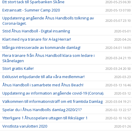
Ett stort tack till Sparbanken Skåne
2020-05-25 06:30
Extrainsatt - Summer Camp 2020
2020-05-13 07:00
Uppdatering angående Åhus Handbolls tolkning av
2020-05-07 23:10
Corona-läget.
Stöd Åhus Handboll - Digital insamling
2020-05-01
Klart med nya tränare för A-lag Herrar!
2020-04-26
Många intresserade av kommande damlag!
2020-04-01 14:09
Flera tränare från Åhus Handboll klara som ledare i
2020-03-24 21:19
Skånelagen
Stort grattis Kalle!
2020-03-24 20:50
Exklusivt erbjudande till alla våra medlemmar!
2020-03-23
Åhus Handboll i samarbete med Åhus Beach!
2020-03-13 16:46
Uppdatering av information angående covid-19 (Corona).
2020-03-12
Välkommen till informationsträff om ett framtida Damlag
2020-03-04 19:21
Spelar du i Åhus Handbolls damlag 2020/21?
2020-02-13 22:57
Ytterligare 1 Åhusspelare uttagen till Riksläger 1
2020-02-10 16:52
Vinstlista varulotteri 2020
2020-01-26