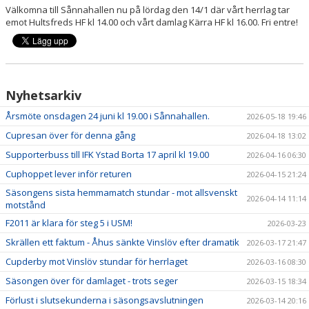
Välkomna till Sånnahallen nu på lördag den 14/1 där vårt herrlag tar
SOCIALA MEDIER
emot Hultsfreds HF kl 14.00 och vårt damlag Kärra HF kl 16.00. Fri entre!
OM ÅHUS HANDBOLL
BLÅ TRÅDEN
Nyhetsarkiv
Årsmöte onsdagen 24 juni kl 19.00 i Sånnahallen.
2026-05-18 19:46
Cupresan över för denna gång
2026-04-18 13:02
Supporterbuss till IFK Ystad Borta 17 april kl 19.00
2026-04-16 06:30
Cuphoppet lever inför returen
2026-04-15 21:24
Säsongens sista hemmamatch stundar - mot allsvenskt
2026-04-14 11:14
motstånd
F2011 är klara för steg 5 i USM!
2026-03-23
Skrällen ett faktum - Åhus sänkte Vinslöv efter dramatik
2026-03-17 21:47
Cupderby mot Vinslöv stundar för herrlaget
2026-03-16 08:30
Säsongen över för damlaget - trots seger
2026-03-15 18:34
Förlust i slutsekunderna i säsongsavslutningen
2026-03-14 20:16