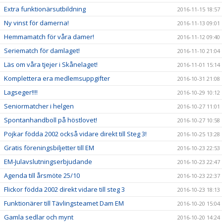
Extra funktionärsutbildning
2016-11-15 18:57
Ny vinst för damerna!
2016-11-13 09:01
Hemmamatch för våra damer!
2016-11-12 09:40
Seriematch för damlaget!
2016-11-10 21:04
Läs om våra tjejer i Skånelaget!
2016-11-01 15:14
Komplettera era medlemsuppgifter
2016-10-31 21:08
Lagseger!!!!
2016-10-29 10:12
Seniormatcher i helgen
2016-10-27 11:01
Spontanhandboll på höstlovet!
2016-10-27 10:58
Pojkar födda 2002 också vidare direkt till Steg 3!
2016-10-25 13:28
Gratis föreningsbiljetter till EM
2016-10-23 22:53
EM-Julavslutningserbjudande
2016-10-23 22:47
Agenda till årsmöte 25/10
2016-10-23 22:37
Flickor födda 2002 direkt vidare till steg 3
2016-10-23 18:13
Funktionärer till Tävlingsteamet Dam EM
2016-10-20 15:04
Gamla sedlar och mynt
2016-10-20 14:24