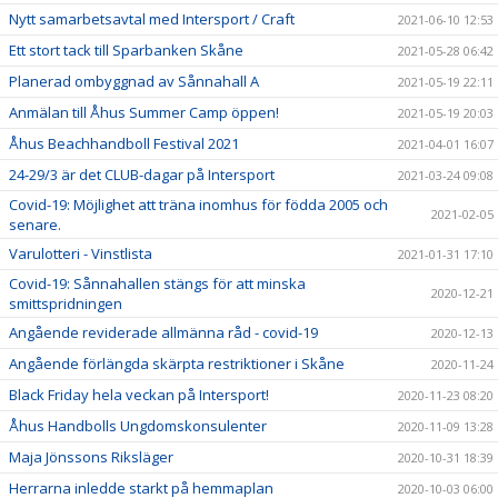
Nytt samarbetsavtal med Intersport / Craft
2021-06-10 12:53
Ett stort tack till Sparbanken Skåne
2021-05-28 06:42
Planerad ombyggnad av Sånnahall A
2021-05-19 22:11
Anmälan till Åhus Summer Camp öppen!
2021-05-19 20:03
Åhus Beachhandboll Festival 2021
2021-04-01 16:07
24-29/3 är det CLUB-dagar på Intersport
2021-03-24 09:08
Covid-19: Möjlighet att träna inomhus för födda 2005 och
2021-02-05
senare.
Varulotteri - Vinstlista
2021-01-31 17:10
Covid-19: Sånnahallen stängs för att minska
2020-12-21
smittspridningen
Angående reviderade allmänna råd - covid-19
2020-12-13
Angående förlängda skärpta restriktioner i Skåne
2020-11-24
Black Friday hela veckan på Intersport!
2020-11-23 08:20
Åhus Handbolls Ungdomskonsulenter
2020-11-09 13:28
Maja Jönssons Riksläger
2020-10-31 18:39
Herrarna inledde starkt på hemmaplan
2020-10-03 06:00