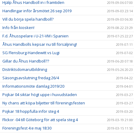
Hjälp Åhus Handboll in i framtiden
2019-09-06 07:00
Handlingar inför årsmötet 26 sep 2019
2019-09-03 23:14
Vill du börja spela handboll?
2019-09-03 06:30
Info från kiosken!
2019-08-22 23:29
F.d. Åhusspelare i U-21-VM i Spanien
2019-07-25 22:27
Åhus Handbolls kepsar nu till försäljning!
2019-07-11
SG Flensburg-Handewitt vs Lugi
2019-07-02
Gillar du Åhus Handboll??
2019-06-20 07:18
Distriktsdomarutbildning
2019-05-26 20:23
Säsongsavslutning fredag 26/4
2019-04-22
Informationsmöte damlag 2019/20
2019-04-01
Pojkar 04 siktar högt uppe i huvudstaden
2019-03-27
Ny chans att köpa biljetter till föreningsfesten
2019-03-27
Pojkar 18 hoppfulla inför steg 4
2019-03-20
Flickor -04 till Göteborg för att spela steg 4
2019-03-19 21:00
Föreningsfest 4:e maj 18:30
2019-03-15 11:50