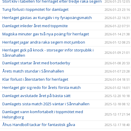
Stort kliv i tabellen för herrlaget efter tredje raka segern
2026-01-25 12:05
Tung förlust i toppmötet för damlaget
2026-01-23 23:16
Herrlaget gästas av Kungälv i ny fyrapoängsmatch
2026-01-22 16:31
Damlaget inleder året med toppmöte
2026-01-22 07:51
Magiska minuter gav två nya poäng för herrlaget
2026-01-14 21:38
Herrlaget jagar andra raka segern mot jumbon
2026-01-12 08:25
Herrlaget gick på knock - storseger inför storpublik i
2026-01-09 21:01
Sånnahallen
Damlaget startar året med bortaderby
2026-01-08 20:53
Årets match stundar i Sånnahallen
2026-01-07 23:28
Klar förlust i återstarten för herrlaget
2026-01-04 18:51
Herrlaget gör sig redo för årets första match
2026-01-02 16:01
Damlaget avslutade året på bästa sätt
2025-12-20 10:18
Damlagets sista match 2025 väntar i Sånnahallen
2025-12-18 08:12
Damlaget vann komfortabelt i toppmötet med
2025-12-17 21:54
Helsingborg
Åhus Handboll tackar för fantastisk gåva
2025-12-17 18:40