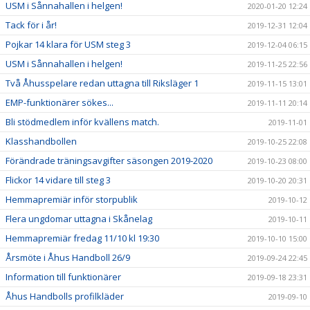
USM i Sånnahallen i helgen!
2020-01-20 12:24
Tack för i år!
2019-12-31 12:04
Pojkar 14 klara för USM steg 3
2019-12-04 06:15
USM i Sånnahallen i helgen!
2019-11-25 22:56
Två Åhusspelare redan uttagna till Riksläger 1
2019-11-15 13:01
EMP-funktionärer sökes...
2019-11-11 20:14
Bli stödmedlem inför kvällens match.
2019-11-01
Klasshandbollen
2019-10-25 22:08
Förändrade träningsavgifter säsongen 2019-2020
2019-10-23 08:00
Flickor 14 vidare till steg 3
2019-10-20 20:31
Hemmapremiär inför storpublik
2019-10-12
Flera ungdomar uttagna i Skånelag
2019-10-11
Hemmapremiär fredag 11/10 kl 19:30
2019-10-10 15:00
Årsmöte i Åhus Handboll 26/9
2019-09-24 22:45
Information till funktionärer
2019-09-18 23:31
Åhus Handbolls profilkläder
2019-09-10