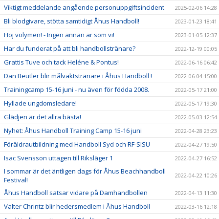
Viktigt meddelande angående personuppgiftsincident
2025-02-06 14:28
Bli blodgivare, stötta samtidigt Åhus Handboll!
2023-01-23 18:41
Höj volymen! - Ingen annan är som vi!
2023-01-05 12:37
Har du funderat på att bli handbollstränare?
2022-12-19 00:05
Grattis Tuve och tack Heléne & Pontus!
2022-06-16 06:42
Dan Beutler blir målvaktstränare i Åhus Handboll !
2022-06-04 15:00
Trainingcamp 15-16 juni - nu även för födda 2008.
2022-05-17 21:00
Hyllade ungdomsledare!
2022-05-17 19:30
Glädjen är det allra bästa!
2022-05-03 12:54
Nyhet: Åhus Handboll Training Camp 15-16 juni
2022-04-28 23:23
Föräldrautbildning med Handboll Syd och RF-SISU
2022-04-27 19:50
Isac Svensson uttagen till Riksläger 1
2022-04-27 16:52
I sommar är det äntligen dags för Åhus Beachhandboll
2022-04-22 10:26
Festival!
Åhus Handboll satsar vidare på Damhandbollen
2022-04-13 11:30
Valter Chrintz blir hedersmedlem i Åhus Handboll
2022-03-16 12:18