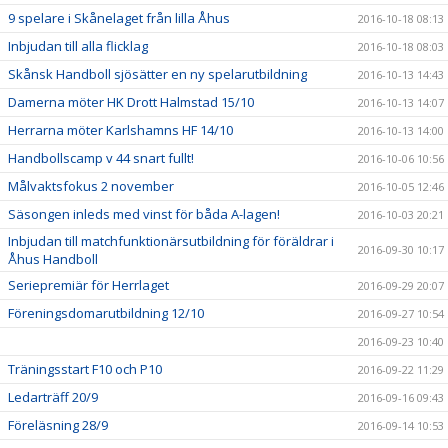
9 spelare i Skånelaget från lilla Åhus
2016-10-18 08:13
Inbjudan till alla flicklag
2016-10-18 08:03
Skånsk Handboll sjösätter en ny spelarutbildning
2016-10-13 14:43
Damerna möter HK Drott Halmstad 15/10
2016-10-13 14:07
Herrarna möter Karlshamns HF 14/10
2016-10-13 14:00
Handbollscamp v 44 snart fullt!
2016-10-06 10:56
Målvaktsfokus 2 november
2016-10-05 12:46
Säsongen inleds med vinst för båda A-lagen!
2016-10-03 20:21
Inbjudan till matchfunktionärsutbildning för föräldrar i
2016-09-30 10:17
Åhus Handboll
Seriepremiär för Herrlaget
2016-09-29 20:07
Föreningsdomarutbildning 12/10
2016-09-27 10:54
2016-09-23 10:40
Träningsstart F10 och P10
2016-09-22 11:29
Ledarträff 20/9
2016-09-16 09:43
Föreläsning 28/9
2016-09-14 10:53