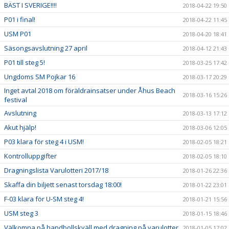
BÄST I SVERIGE!!!!
2018-04-22 19:50
P01 i final!
2018-04-22 11:45
USM P01
2018-04-20 18:41
Säsongsavslutning 27 april
2018-04-12 21:43
P01 till steg 5!
2018-03-25 17:42
Ungdoms SM Pojkar 16
2018-03-17 20:29
Inget avtal 2018 om föräldrainsatser under Åhus Beach
2018-03-16 15:26
festival
Avslutning
2018-03-13 17:12
Akut hjälp!
2018-03-06 12:05
P03 klara för steg 4 i USM!
2018-02-05 18:21
Kontrolluppgifter
2018-02-05 18:10
Dragningslista Varulotteri 2017/18
2018-01-26 22:36
Skaffa din biljett senast torsdag 18:00!
2018-01-22 23:01
F-03 klara för U-SM steg 4!
2018-01-21 15:56
USM steg 3
2018-01-15 18:46
Välkomna på handbollskväll med dragning på varulotter
2018-01-05 17:02