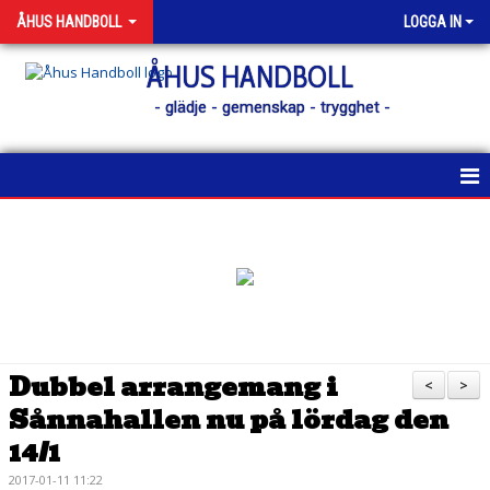
ÅHUS HANDBOLL
LOGGA IN
ÅHUS HANDBOLL
- glädje - gemenskap - trygghet -
HEM
KONTAKT
NYHETER
KALENDER
Dubbel arrangemang i
<
>
Sånnahallen nu på lördag den
MATCHER
14/1
MEDLEM
2017-01-11 11:22