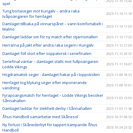
2025-11-19 15:42
spel
Tung bortaseger mot Kungälv – andra raka
2025-11-16 11:19
tvåpoängaren för herrlaget
Damlaget tillbaka på vinnarspåret – vann komfortabelt i
2025-11-16 11:05
Malmö
Damlaget laddar om för ny match efter stjärnsmällen
2025-11-13 17:25
Herrarna på jakt efter andra raka segern i Kungälv
2025-11-12 21:03
Damlaget föll stort efter soppatorsk i seriefinalen
2025-11-12 20:51
Seriefinal väntar – damlaget ställs mot fullpoängaren
2025-11-11 16:07
Lödde Vikings
Högdramatisk seger - damlaget hakar på i toppstriden
2025-11-08 18:35
Herrlaget tog blytung seger efter imponerande
2025-11-08 10:01
vändning
Fyrapoängsmatch för herrlaget – Lödde Vikings besöker
2025-11-05 13:03
Sånnahallen
Damlaget laddar för stekhett derby i Sånnahallen
2025-11-05 11:58
Åhus Handboll samarbetar med Skånesol
2025-10-31 08:53
Ny förlust i Skånederbyt för tappert kämpande Åhus
2025-10-24 23:52
Handboll