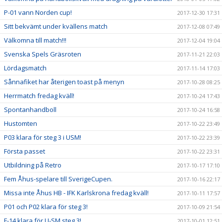
P-01 vann Norden cup!
2017-12-30 17:31
Sitt bekvämt under kvällens match
2017-12-08 07:49
Välkomna till match!!!
2017-12-04 19:04
Svenska Spels Gräsroten
2017-11-21 22:03
Lördagsmatch
2017-11-14 17:03
Sånnafiket har återigen toast på menyn
2017-10-28 08:25
Herrmatch fredag kväll!
2017-10-24 17:43
Spontanhandboll
2017-10-24 16:58
Hustomten
2017-10-22 23:49
P03 klara för steg 3 i USM!
2017-10-22 23:39
Första passet
2017-10-22 23:31
Utbildning på Retro
2017-10-17 17:10
Fem Åhus-spelare till SverigeCupen.
2017-10-16 22:17
Missa inte Åhus HB - IFK Karlskrona fredag kväll!
2017-10-11 17:57
P01 och P02 klara för steg 3!
2017-10-09 21:54
F-14 klara för U-SM steg 3!
2017-10-01 12:51