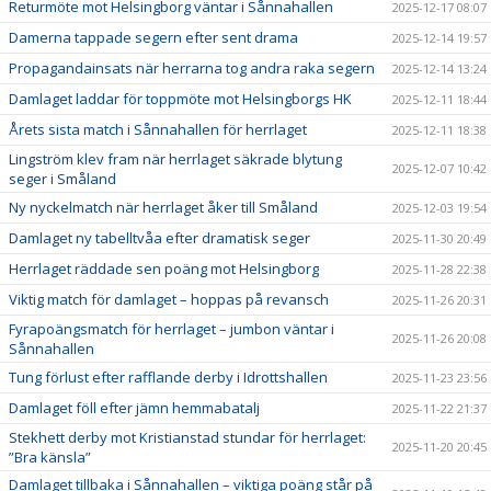
Returmöte mot Helsingborg väntar i Sånnahallen
2025-12-17 08:07
Damerna tappade segern efter sent drama
2025-12-14 19:57
Propagandainsats när herrarna tog andra raka segern
2025-12-14 13:24
Damlaget laddar för toppmöte mot Helsingborgs HK
2025-12-11 18:44
Årets sista match i Sånnahallen för herrlaget
2025-12-11 18:38
Lingström klev fram när herrlaget säkrade blytung
2025-12-07 10:42
seger i Småland
Ny nyckelmatch när herrlaget åker till Småland
2025-12-03 19:54
Damlaget ny tabelltvåa efter dramatisk seger
2025-11-30 20:49
Herrlaget räddade sen poäng mot Helsingborg
2025-11-28 22:38
Viktig match för damlaget – hoppas på revansch
2025-11-26 20:31
Fyrapoängsmatch för herrlaget – jumbon väntar i
2025-11-26 20:08
Sånnahallen
Tung förlust efter rafflande derby i Idrottshallen
2025-11-23 23:56
Damlaget föll efter jämn hemmabatalj
2025-11-22 21:37
Stekhett derby mot Kristianstad stundar för herrlaget:
2025-11-20 20:45
”Bra känsla”
Damlaget tillbaka i Sånnahallen – viktiga poäng står på