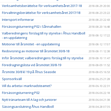
Verksamhetsberättelse för verksamhetsåret 2017-18
2018-08-29 20:00
Förvaltningsberättelse för verksamhetsåret 2017/18
2018-08-23 23:22
Intersport informerar
2018-08-23 22:43
Försäsongsturnering P02 i Sånnahallen
2018-08-20 16:48
Valberedningens förslag till ny styrelse i Åhus Handboll
2018-08-12 17:22
- en uppdatering
Motioner till årsmötet - en uppdatering
2018-08-12 17:07
Redovisning av motioner till årsmötet 30/8-18
2018-08-11 12:38
Inför årsmötet; valberedningens förslag till ny styrelse
2018-08-10 11:47
Föredragningslista vid årsmötet 30/8-19
2018-08-09 11:52
Årsmöte 30/8 kl 19 på Åhus Seaside
2018-08-05 16:53
Sponsorkväll
2018-06-25 21:28
Vill du arbeta i marknadsteamet?
2018-06-10 22:31
Försäsongsturnering P02
2018-06-06 22:18
Nytt tränarteam till A-lag och juniorer
2018-06-04 21:38
Säsongsavslutning Åhus Handboll
2018-04-28 07:35