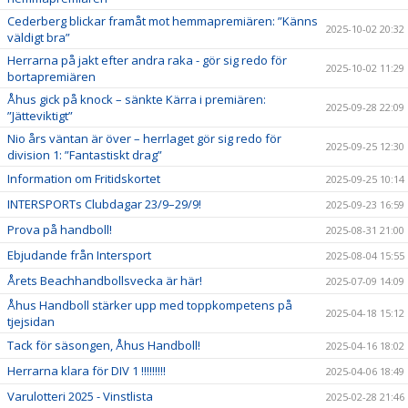
Cederberg blickar framåt mot hemmapremiären: ”Känns
2025-10-02 20:32
väldigt bra”
Herrarna på jakt efter andra raka - gör sig redo för
2025-10-02 11:29
bortapremiären
Åhus gick på knock – sänkte Kärra i premiären:
2025-09-28 22:09
”Jätteviktigt”
Nio års väntan är över – herrlaget gör sig redo för
2025-09-25 12:30
division 1: ”Fantastiskt drag”
Information om Fritidskortet
2025-09-25 10:14
INTERSPORTs Clubdagar 23/9–29/9!
2025-09-23 16:59
Prova på handboll!
2025-08-31 21:00
Ebjudande från Intersport
2025-08-04 15:55
Årets Beachhandbollsvecka är här!
2025-07-09 14:09
Åhus Handboll stärker upp med toppkompetens på
2025-04-18 15:12
tjejsidan
Tack för säsongen, Åhus Handboll!
2025-04-16 18:02
Herrarna klara för DIV 1 !!!!!!!!!
2025-04-06 18:49
Varulotteri 2025 - Vinstlista
2025-02-28 21:46