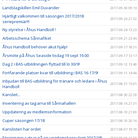
Landslagskillen Emil Duvander
2017-09-30 09:13
Hjärtligt välkommen till säsongen 2017/2018
2017-09-26 21:32
seriepremiär!!!
Ny styrelse i Åhus Handboll !
2017-09-24 13:23
Arbetsschema Sånnafiket
2017-09-21 23:45
Åhus Handboll behöver akut hjälp!
2017-09-17 18:31
Årsmöte på Åhus Seaside tisdag 19 sept 19.00
2017-09-17 13:17
Dag 2 i BAS-utbildningen flyttad till lö 30/9!
2017-09-12 13:40
Fortfarande platser kvar till utbildning i BAS 16-17/9!
2017-09-11 14:46
Inbjudan till BAS-utbildning för tränare och ledare i Åhus
2017-08-31 15:01
Handboll
Kansliet...
2017-08-30 22:53
Inventering av tag:arna till Sånnahallen
2017-08-16 21:31
Uppdatering av medlemsinformation
2017-08-10 21:00
Cuper säsongen 17/18
2017-08-10 20:16
Kanslisten har ordet
2017-08-07 19:19
Föreningen satsar på en ungdomskonsulent 2017/18!
2017-08-06 11:26