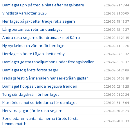
Damlaget upp på tredje plats efter nagelbitare
2026-02-21 17:44
Vinstlista varulotteri 2026
2026-02-21 05:00
Herrlaget på jakt efter tredje raka segern
2026-02-18 19:37
Lång bortamatch väntar damlaget
2026-02-18 19:27
Andra raka segern efter dramatik mot Kärra
2026-02-14 21:15
Ny nyckelmatch väntar för herrlaget
2026-02-11 19:26
Herrlaget släckte Lågan i hett derby
2026-02-07 10:32
Damlaget gästar tabelljumbon under fredagskvällen
2026-02-05 08:17
Damlaget tog årets första seger
2026-02-04 21:09
Fredagsfest i Sånnahallen när serietvåan gästar
2026-02-04 08:18
Damlaget hoppas vända negativa trenden
2026-02-02 19:25
Tung söndagskväll för herrlaget
2026-02-01 20:24
Klar förlust mot serieledarna för damlaget
2026-01-31 13:04
Herrarna jagar fjärde raka segern
2026-01-30 08:23
Serieledaren väntar damerna i årets första
2026-01-28 08:19
hemmamatch