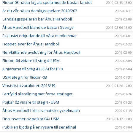
Flickor 03 nästa lag att spela mot de bästa i landet
2019-03-13 18:00
Är du vår nästa damlagsspelare 2019/20?
2019-03-11
Landslagsspelaren bar Åhus Handboll
2019-03-08
Åhus Handboll bland de bästa i Sverige
2019-03-06 18:00
Exklusivt erbjudande till våra medlemmar
2019-03-01
Hoppet lever för Åhus Handboll
2019-02-22
Nervkittlande avslutning för Åhus Handboll
2019-02-09
Flickor -04 vidare till steg 4 i USM.
2019-02-05
Juniorerna till Steg 4 i USM för P18
2019-02-04
USM Steg 4 för flickor -03
2019-01-31
Vinstslista varulotteri 2018/19
2019-01-26 17:00
Fartfylld tillställning mot forna storlaget
2019-01-26
Pojkar 02 vidare till steg 4 - USM
2019-01-23
Åhus Handboll föll i dramatisk nyckelmatch
2019-01-18
Fina insatser av pojkar 04 i USM
2019-01-17 12:00
Publiken bjöds på en rysare till seriefinal
2019-01-04