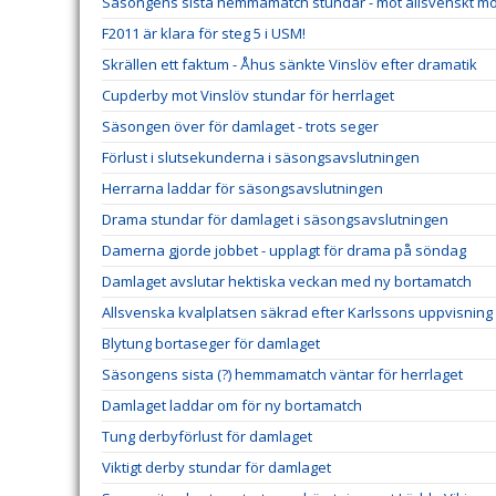
Säsongens sista hemmamatch stundar - mot allsvenskt m
F2011 är klara för steg 5 i USM!
Skrällen ett faktum - Åhus sänkte Vinslöv efter dramatik
Cupderby mot Vinslöv stundar för herrlaget
Säsongen över för damlaget - trots seger
Förlust i slutsekunderna i säsongsavslutningen
Herrarna laddar för säsongsavslutningen
Drama stundar för damlaget i säsongsavslutningen
Damerna gjorde jobbet - upplagt för drama på söndag
Damlaget avslutar hektiska veckan med ny bortamatch
Allsvenska kvalplatsen säkrad efter Karlssons uppvisning
Blytung bortaseger för damlaget
Säsongens sista (?) hemmamatch väntar för herrlaget
Damlaget laddar om för ny bortamatch
Tung derbyförlust för damlaget
Viktigt derby stundar för damlaget