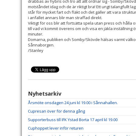
drabbas av hybris och tro att allt ordnar sig - Somby/Skövd
motståndet idag och de är riktigt bra! Ett ungt talangfullt la
står för mycket fart och fläkt och det gäller att vara strukt
i anfallet annars blir man straffad direkt.
Viktigt för oss blir att fortsätta spela utan press och hålla 
till vad vi kommit överens om och visa en jäkla inställning 
minuter.
Domarna, publiken och Somby/Skövde hälsas varmt välkom
Sånnaborgen.
/Stanley
Nyhetsarkiv
Årsmöte onsdagen 24 juni kl 19.00 i Sånnahallen.
Cupresan över för denna gång
Supporterbuss till IFK Ystad Borta 17 april kl 19.00
Cuphoppet lever inför returen