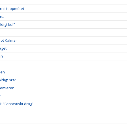
rn i toppmötet
rna
digt kul"
mot Kalmar
aget
en
ren
digt bra”
premiären
”
1: ”Fantastiskt drag”