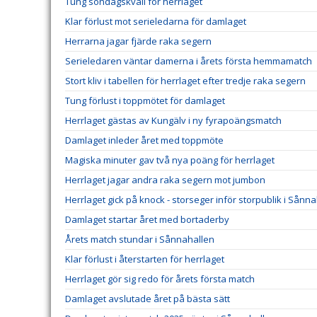
Tung söndagskväll för herrlaget
Klar förlust mot serieledarna för damlaget
Herrarna jagar fjärde raka segern
Serieledaren väntar damerna i årets första hemmamatch
Stort kliv i tabellen för herrlaget efter tredje raka segern
Tung förlust i toppmötet för damlaget
Herrlaget gästas av Kungälv i ny fyrapoängsmatch
Damlaget inleder året med toppmöte
Magiska minuter gav två nya poäng för herrlaget
Herrlaget jagar andra raka segern mot jumbon
Herrlaget gick på knock - storseger inför storpublik i Sånn
Damlaget startar året med bortaderby
Årets match stundar i Sånnahallen
Klar förlust i återstarten för herrlaget
Herrlaget gör sig redo för årets första match
Damlaget avslutade året på bästa sätt