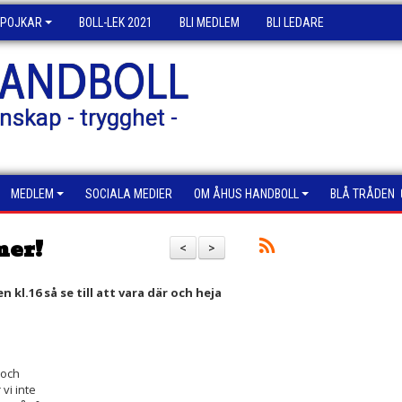
POJKAR
BOLL-LEK 2021
BLI MEDLEM
BLI LEDARE
HANDBOLL
nskap - trygghet -
MEDLEM
SOCIALA MEDIER
OM ÅHUS HANDBOLL
BLÅ TRÅDEN
mer!
<
>
l.16 så se till att vara där och heja
 och
vi inte