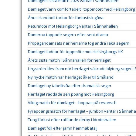
Damlagets sista match 2025 väntar i Sånnahallen
Damlaget vann komfortabelt i toppmötet med Helsingborg
Åhus Handboll tackar för fantastisk gåva
Returmöte mot Helsingborg väntar i Sånnahallen
Damerna tappade segern efter sent drama
Propagandainsats när herrarna tog andra raka segern
Damlaget laddar för toppmöte mot Helsingborgs HK
Årets sista match i Sånnahallen för herrlaget
Lingström klev fram när herrlaget säkrade blytung seger i
Ny nyckelmatch när herrlaget åker till Småland
Damlaget ny tabelltvåa efter dramatisk seger
Herrlaget räddade sen poäng mot Helsingborg
Viktig match för damlaget – hoppas på revansch
Fyrapoängsmatch för herrlaget – jumbon väntar i Sånnaha
Tung förlust efter rafflande derby i Idrottshallen
Damlaget föll efter jämn hemmabatalj