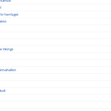
 känsla”
l
ör herrlaget
Malmö
e Vikings
Sånnahallen
boll