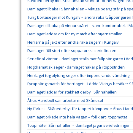
Stekhett derby mot Kristianstad stundar för herrlaget: ”Bra
Damlaget tillbaka i Sånnahallen – viktiga poäng står på spe
Tung bortaseger mot Kungälv – andra raka tvåpoängaren f
Damlaget tillbaka på vinnarspåret – vann komfortabelt i 
Damlaget laddar om för ny match efter stjärnsmällen
Herrarna på jakt efter andra raka segern i Kungälv
Damlaget föll stort efter soppatorsk i seriefinalen
Seriefinal väntar – damlaget ställs mot fullpoängaren Lödd
Högdramatisk seger - damlaget hakar på i toppstriden
Herrlaget tog blytung seger efter imponerande vändning
Fyrapoängsmatch för herrlaget – Lödde Vikings besöker 
Damlaget laddar för stekhett derby i Sånnahallen
Åhus Handboll samarbetar med Skånesol
Ny förlust i Skånederbyt för tappert kämpande Åhus Hand
Damlaget orkade inte hela vägen – föll klart i toppmötet
Toppmöte i Sånnahallen – damlaget jagar serieledningen