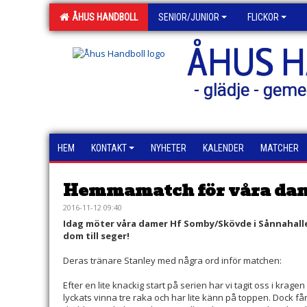
ÅHUS HANDBOLL
SENIOR/JUNIOR
FLICKOR
ÅHUS 
- glädje - geme
HEM
KONTAKT
NYHETER
KALENDER
MATCHER
Hemmamatch för våra da
2016-11-12 09:40
Idag möter våra damer Hf Somby/Skövde i Sånnahallen k
dom till seger!
Deras tränare Stanley med några ord inför matchen:
Efter en lite knackig start på serien har vi tagit oss i kragen
lyckats vinna tre raka och har lite känn på toppen. Dock får 