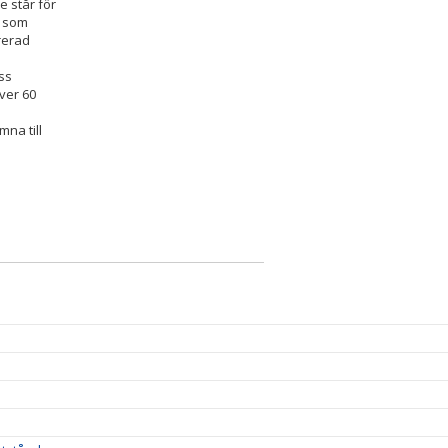
e står för
g som
urerad
oss
över 60
na till