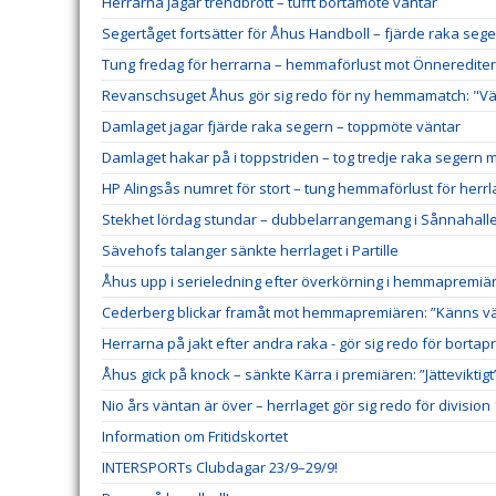
Herrarna jagar trendbrott – tufft bortamöte väntar
Segertåget fortsätter för Åhus Handboll – fjärde raka sege
Tung fredag för herrarna – hemmaförlust mot Önneredite
Revanschsuget Åhus gör sig redo för ny hemmamatch: "Väl
Damlaget jagar fjärde raka segern – toppmöte väntar
Damlaget hakar på i toppstriden – tog tredje raka segern 
HP Alingsås numret för stort – tung hemmaförlust för herrl
Stekhet lördag stundar – dubbelarrangemang i Sånnahall
Sävehofs talanger sänkte herrlaget i Partille
Åhus upp i serieledning efter överkörning i hemmapremiä
Cederberg blickar framåt mot hemmapremiären: ”Känns väl
Herrarna på jakt efter andra raka - gör sig redo för borta
Åhus gick på knock – sänkte Kärra i premiären: ”Jätteviktigt
Nio års väntan är över – herrlaget gör sig redo för division 
Information om Fritidskortet
INTERSPORTs Clubdagar 23/9–29/9!