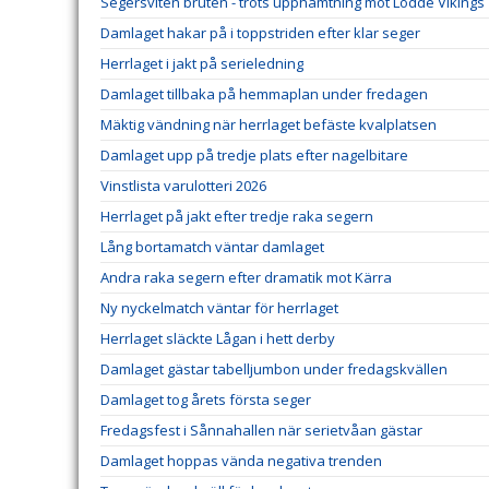
Segersviten bruten - trots upphämtning mot Lödde Vikings
Damlaget hakar på i toppstriden efter klar seger
Herrlaget i jakt på serieledning
Damlaget tillbaka på hemmaplan under fredagen
Mäktig vändning när herrlaget befäste kvalplatsen
Damlaget upp på tredje plats efter nagelbitare
Vinstlista varulotteri 2026
Herrlaget på jakt efter tredje raka segern
Lång bortamatch väntar damlaget
Andra raka segern efter dramatik mot Kärra
Ny nyckelmatch väntar för herrlaget
Herrlaget släckte Lågan i hett derby
Damlaget gästar tabelljumbon under fredagskvällen
Damlaget tog årets första seger
Fredagsfest i Sånnahallen när serietvåan gästar
Damlaget hoppas vända negativa trenden