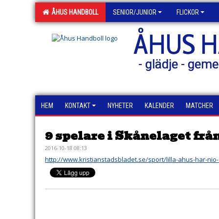
ÅHUS HANDBOLL
SENIOR/JUNIOR
FLICKOR
ÅHUS 
- glädje - geme
HEM
KONTAKT
NYHETER
KALENDER
MATCHER
9 spelare i Skånelaget från
2016-10-18 08:13
http://www.kristianstadsbladet.se/sport/lilla-ahus-har-nio