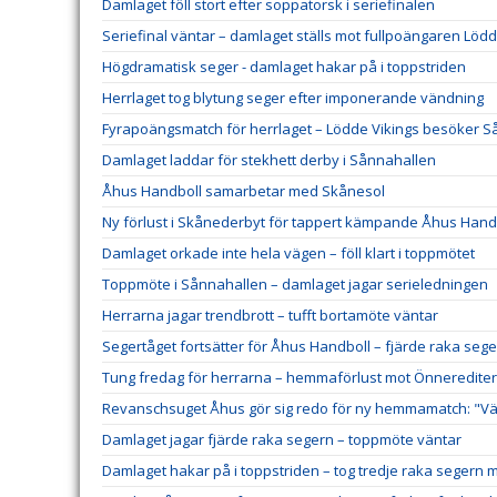
Damlaget föll stort efter soppatorsk i seriefinalen
Seriefinal väntar – damlaget ställs mot fullpoängaren Lödd
Högdramatisk seger - damlaget hakar på i toppstriden
Herrlaget tog blytung seger efter imponerande vändning
Fyrapoängsmatch för herrlaget – Lödde Vikings besöker 
Damlaget laddar för stekhett derby i Sånnahallen
Åhus Handboll samarbetar med Skånesol
Ny förlust i Skånederbyt för tappert kämpande Åhus Hand
Damlaget orkade inte hela vägen – föll klart i toppmötet
Toppmöte i Sånnahallen – damlaget jagar serieledningen
Herrarna jagar trendbrott – tufft bortamöte väntar
Segertåget fortsätter för Åhus Handboll – fjärde raka sege
Tung fredag för herrarna – hemmaförlust mot Önneredite
Revanschsuget Åhus gör sig redo för ny hemmamatch: "Väl
Damlaget jagar fjärde raka segern – toppmöte väntar
Damlaget hakar på i toppstriden – tog tredje raka segern 