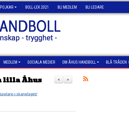
POJKAR
BOLL-LEK 2021
BLI MEDLEM
BLI LEDARE
HANDBOLL
nskap - trygghet -
MEDLEM
SOCIALA MEDIER
OM ÅHUS HANDBOLL
BLÅ TRÅDEN
 lilla Åhus
<
>
-spelare-i-skanelaget/