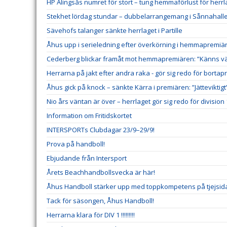
HP Alingsås numret för stort – tung hemmaförlust för herrl
Stekhet lördag stundar – dubbelarrangemang i Sånnahall
Sävehofs talanger sänkte herrlaget i Partille
Åhus upp i serieledning efter överkörning i hemmapremiä
Cederberg blickar framåt mot hemmapremiären: ”Känns väl
Herrarna på jakt efter andra raka - gör sig redo för borta
Åhus gick på knock – sänkte Kärra i premiären: ”Jätteviktigt
Nio års väntan är över – herrlaget gör sig redo för division 
Information om Fritidskortet
INTERSPORTs Clubdagar 23/9–29/9!
Prova på handboll!
Ebjudande från Intersport
Årets Beachhandbollsvecka är här!
Åhus Handboll stärker upp med toppkompetens på tjejsid
Tack för säsongen, Åhus Handboll!
Herrarna klara för DIV 1 !!!!!!!!!