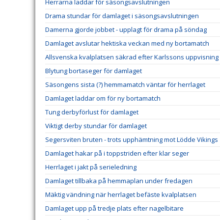
Herrarna laddar för säsongsavslutningen
Drama stundar för damlaget i säsongsavslutningen
Damerna gjorde jobbet - upplagt för drama på söndag
Damlaget avslutar hektiska veckan med ny bortamatch
Allsvenska kvalplatsen säkrad efter Karlssons uppvisning
Blytung bortaseger för damlaget
Säsongens sista (?) hemmamatch väntar för herrlaget
Damlaget laddar om för ny bortamatch
Tung derbyförlust för damlaget
Viktigt derby stundar för damlaget
Segersviten bruten - trots upphämtning mot Lödde Vikings
Damlaget hakar på i toppstriden efter klar seger
Herrlaget i jakt på serieledning
Damlaget tillbaka på hemmaplan under fredagen
Mäktig vändning när herrlaget befäste kvalplatsen
Damlaget upp på tredje plats efter nagelbitare