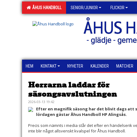
ÅHUS HANDBOLL
SENIOR/JUNIOR
FLICKOR
ÅHUS 
- glädje - geme
HEM
KONTAKT
NYHETER
KALENDER
MATCHER
Herrarna laddar för
säsongsavslutningen
2026-03-13 19:42
Efter en magnifik säsong har det blivit dags att
lördagen gästar Åhus Handboll HP Alingsås.
Precis som nämnts i media står det efter en händelserik ve
inte blir något allsvenskt kvalspel för Åhus Handboll.