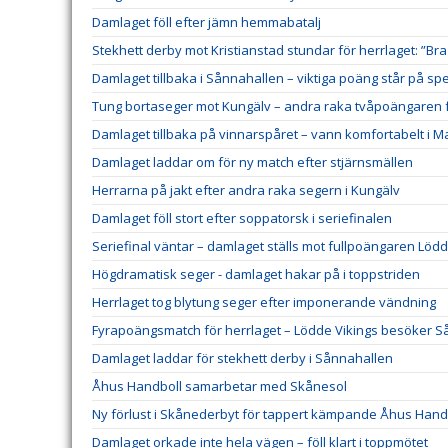
Damlaget föll efter jämn hemmabatalj
Stekhett derby mot Kristianstad stundar för herrlaget: ”Bra
Damlaget tillbaka i Sånnahallen – viktiga poäng står på spe
Tung bortaseger mot Kungälv – andra raka tvåpoängaren f
Damlaget tillbaka på vinnarspåret – vann komfortabelt i 
Damlaget laddar om för ny match efter stjärnsmällen
Herrarna på jakt efter andra raka segern i Kungälv
Damlaget föll stort efter soppatorsk i seriefinalen
Seriefinal väntar – damlaget ställs mot fullpoängaren Lödd
Högdramatisk seger - damlaget hakar på i toppstriden
Herrlaget tog blytung seger efter imponerande vändning
Fyrapoängsmatch för herrlaget – Lödde Vikings besöker 
Damlaget laddar för stekhett derby i Sånnahallen
Åhus Handboll samarbetar med Skånesol
Ny förlust i Skånederbyt för tappert kämpande Åhus Hand
Damlaget orkade inte hela vägen – föll klart i toppmötet