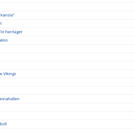
 känsla”
l
ör herrlaget
Malmö
e Vikings
Sånnahallen
boll