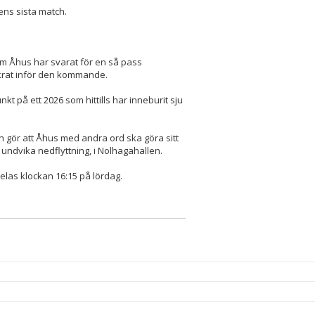
ens sista match.
som Åhus har svarat för en så pass
äkrat inför den kommande.
t på ett 2026 som hittills har inneburit sju
 gör att Åhus med andra ord ska göra sitt
tt undvika nedflyttning, i Nolhagahallen.
elas klockan 16:15 på lördag.