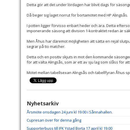
Detta gör att det under lördagen har blivit dags för säsong
Då beger sig laget norrut för bortamötet med HP Alingsås.
I potten ligger förvisso enbart heder och ära. Detta efter
imponerande säsong att division 1-kontraktet redan är s
Men Åhus har däremot möjligheten att sätta en rejäl slutpunk
segrar på tio matcher.
Detta och en positiv skjuts in mot den kommande säsongen
för att välta Alingsås, som är ett av sju lag som slåss för a
Mötet mellan tabellsexan Alingsås och tabellfyran Åhus sp
Nyhetsarkiv
Årsmöte onsdagen 24 juni kl 19.00 i Sånnahallen.
Cupresan över för denna gång
Supporterbuss till IFK Ystad Borta 17 april kl 19.00