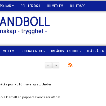
POJKAR
BOLL-LEK 2021
BLI MEDLEM
BLI LEDARE
HANDBOLL
nskap - trygghet -
MEDLEM
SOCIALA MEDIER
OM ÅHUS HANDBOLL
BLÅ TRÅDEN
<
>
 sätta punkt för herrlaget. Under
cka klart att en pappersexercis gör att det