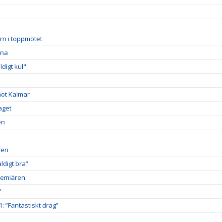
rn i toppmötet
rna
digt kul"
mot Kalmar
aget
en
ren
digt bra”
premiären
”
1: ”Fantastiskt drag”