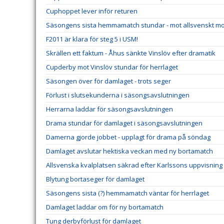
Cuphoppet lever inför returen
Säsongens sista hemmamatch stundar - mot allsvenskt m
F2011 är klara för steg 5 i USM!
Skrällen ett faktum - Åhus sänkte Vinslöv efter dramatik
Cupderby mot Vinslöv stundar för herrlaget
Säsongen över för damlaget - trots seger
Förlust i slutsekunderna i säsongsavslutningen
Herrarna laddar för säsongsavslutningen
Drama stundar för damlaget i säsongsavslutningen
Damerna gjorde jobbet - upplagt för drama på söndag
Damlaget avslutar hektiska veckan med ny bortamatch
Allsvenska kvalplatsen säkrad efter Karlssons uppvisning
Blytung bortaseger för damlaget
Säsongens sista (?) hemmamatch väntar för herrlaget
Damlaget laddar om för ny bortamatch
Tung derbyförlust för damlaget