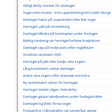
Viktigt derby stundar för damlaget
Segersviten bruten - trots upphämtning mot Lödde Vikings
Damlaget hakar på i toppstriden efter klar seger
Herrlaget i jakt på serieledning
Damlaget tillbaka på hemmaplan under fredagen
Mäktig vändning när herrlaget befäste kvalplatsen
Damlaget upp på tredje plats efter nagelbitare
Vinstlista varulotteri 2026
Herrlaget på jakt efter tredje raka segern
Lång bortamatch väntar damlaget
Andra raka segern efter dramatik mot Kärra
Ny nyckelmatch väntar för herrlaget
Herrlaget släckte Lågan i hett derby
Damlaget gästar tabelljumbon under fredagskvällen
Damlaget tog årets första seger
Fredagsfest i Sånnahallen när serietvåan gästar