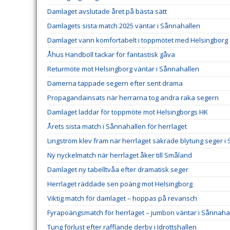
Damlaget avslutade året på bästa sätt
Damlagets sista match 2025 väntar i Sånnahallen
Damlaget vann komfortabelt i toppmötet med Helsingborg
Åhus Handboll tackar för fantastisk gåva
Returmöte mot Helsingborg väntar i Sånnahallen
Damerna tappade segern efter sent drama
Propagandainsats när herrarna tog andra raka segern
Damlaget laddar för toppmöte mot Helsingborgs HK
Årets sista match i Sånnahallen för herrlaget
Lingström klev fram när herrlaget säkrade blytung seger i
Ny nyckelmatch när herrlaget åker till Småland
Damlaget ny tabelltvåa efter dramatisk seger
Herrlaget räddade sen poäng mot Helsingborg
Viktig match för damlaget – hoppas på revansch
Fyrapoängsmatch för herrlaget – jumbon väntar i Sånnaha
Tung förlust efter rafflande derby i Idrottshallen