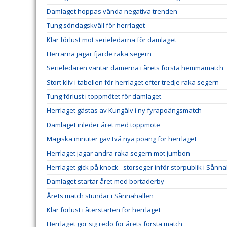
Damlaget hoppas vända negativa trenden
Tung söndagskväll för herrlaget
Klar förlust mot serieledarna för damlaget
Herrarna jagar fjärde raka segern
Serieledaren väntar damerna i årets första hemmamatch
Stort kliv i tabellen för herrlaget efter tredje raka segern
Tung förlust i toppmötet för damlaget
Herrlaget gästas av Kungälv i ny fyrapoängsmatch
Damlaget inleder året med toppmöte
Magiska minuter gav två nya poäng för herrlaget
Herrlaget jagar andra raka segern mot jumbon
Herrlaget gick på knock - storseger inför storpublik i Sånn
Damlaget startar året med bortaderby
Årets match stundar i Sånnahallen
Klar förlust i återstarten för herrlaget
Herrlaget gör sig redo för årets första match