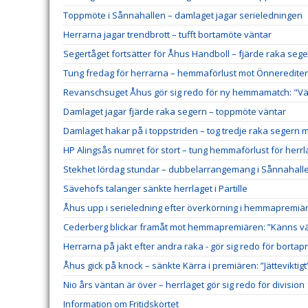
Toppmöte i Sånnahallen – damlaget jagar serieledningen
Herrarna jagar trendbrott – tufft bortamöte väntar
Segertåget fortsätter för Åhus Handboll – fjärde raka sege
Tung fredag för herrarna – hemmaförlust mot Önneredite
Revanschsuget Åhus gör sig redo för ny hemmamatch: "Väl
Damlaget jagar fjärde raka segern – toppmöte väntar
Damlaget hakar på i toppstriden – tog tredje raka segern 
HP Alingsås numret för stort – tung hemmaförlust för herrl
Stekhet lördag stundar – dubbelarrangemang i Sånnahall
Sävehofs talanger sänkte herrlaget i Partille
Åhus upp i serieledning efter överkörning i hemmapremiä
Cederberg blickar framåt mot hemmapremiären: ”Känns väl
Herrarna på jakt efter andra raka - gör sig redo för borta
Åhus gick på knock – sänkte Kärra i premiären: ”Jätteviktigt
Nio års väntan är över – herrlaget gör sig redo för division 
Information om Fritidskortet