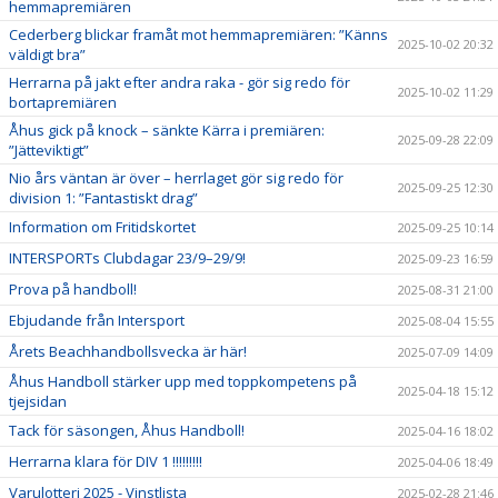
hemmapremiären
Cederberg blickar framåt mot hemmapremiären: ”Känns
2025-10-02 20:32
väldigt bra”
Herrarna på jakt efter andra raka - gör sig redo för
2025-10-02 11:29
bortapremiären
Åhus gick på knock – sänkte Kärra i premiären:
2025-09-28 22:09
”Jätteviktigt”
Nio års väntan är över – herrlaget gör sig redo för
2025-09-25 12:30
division 1: ”Fantastiskt drag”
Information om Fritidskortet
2025-09-25 10:14
INTERSPORTs Clubdagar 23/9–29/9!
2025-09-23 16:59
Prova på handboll!
2025-08-31 21:00
Ebjudande från Intersport
2025-08-04 15:55
Årets Beachhandbollsvecka är här!
2025-07-09 14:09
Åhus Handboll stärker upp med toppkompetens på
2025-04-18 15:12
tjejsidan
Tack för säsongen, Åhus Handboll!
2025-04-16 18:02
Herrarna klara för DIV 1 !!!!!!!!!
2025-04-06 18:49
Varulotteri 2025 - Vinstlista
2025-02-28 21:46