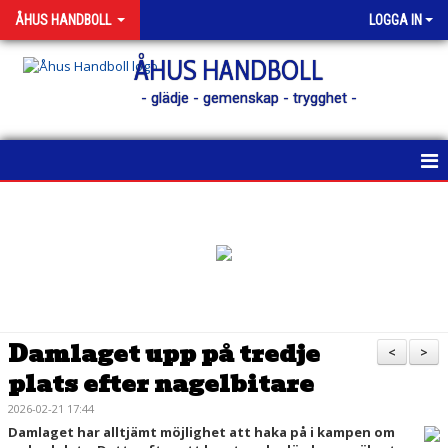
ÅHUS HANDBOLL
LOGGA IN
ÅHUS HANDBOLL
- glädje - gemenskap - trygghet -
HEM
KONTAKT
NYHETER
KALENDER
Damlaget upp på tredje
<
>
plats efter nagelbitare
MATCHER
2026-02-21 17:44
MEDLEM
Damlaget har alltjämt möjlighet att haka på i kampen om