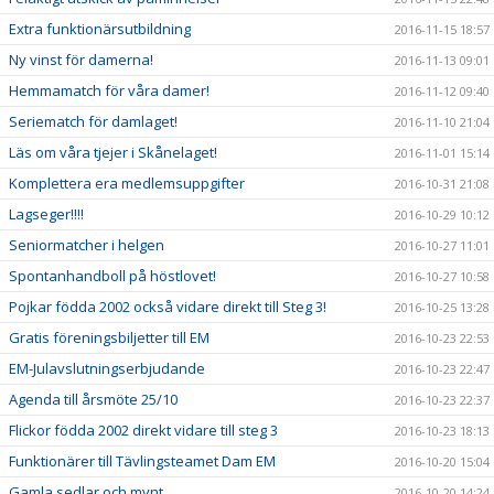
Extra funktionärsutbildning
2016-11-15 18:57
Ny vinst för damerna!
2016-11-13 09:01
Hemmamatch för våra damer!
2016-11-12 09:40
Seriematch för damlaget!
2016-11-10 21:04
Läs om våra tjejer i Skånelaget!
2016-11-01 15:14
Komplettera era medlemsuppgifter
2016-10-31 21:08
Lagseger!!!!
2016-10-29 10:12
Seniormatcher i helgen
2016-10-27 11:01
Spontanhandboll på höstlovet!
2016-10-27 10:58
Pojkar födda 2002 också vidare direkt till Steg 3!
2016-10-25 13:28
Gratis föreningsbiljetter till EM
2016-10-23 22:53
EM-Julavslutningserbjudande
2016-10-23 22:47
Agenda till årsmöte 25/10
2016-10-23 22:37
Flickor födda 2002 direkt vidare till steg 3
2016-10-23 18:13
Funktionärer till Tävlingsteamet Dam EM
2016-10-20 15:04
Gamla sedlar och mynt
2016-10-20 14:24