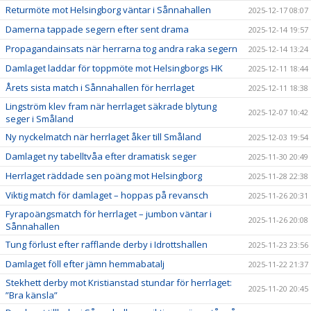
Returmöte mot Helsingborg väntar i Sånnahallen
2025-12-17 08:07
Damerna tappade segern efter sent drama
2025-12-14 19:57
Propagandainsats när herrarna tog andra raka segern
2025-12-14 13:24
Damlaget laddar för toppmöte mot Helsingborgs HK
2025-12-11 18:44
Årets sista match i Sånnahallen för herrlaget
2025-12-11 18:38
Lingström klev fram när herrlaget säkrade blytung
2025-12-07 10:42
seger i Småland
Ny nyckelmatch när herrlaget åker till Småland
2025-12-03 19:54
Damlaget ny tabelltvåa efter dramatisk seger
2025-11-30 20:49
Herrlaget räddade sen poäng mot Helsingborg
2025-11-28 22:38
Viktig match för damlaget – hoppas på revansch
2025-11-26 20:31
Fyrapoängsmatch för herrlaget – jumbon väntar i
2025-11-26 20:08
Sånnahallen
Tung förlust efter rafflande derby i Idrottshallen
2025-11-23 23:56
Damlaget föll efter jämn hemmabatalj
2025-11-22 21:37
Stekhett derby mot Kristianstad stundar för herrlaget:
2025-11-20 20:45
”Bra känsla”