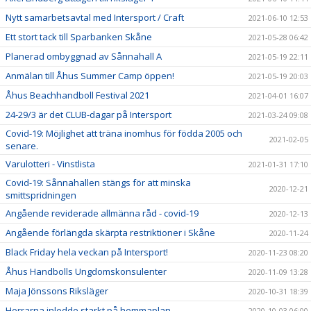
Nytt samarbetsavtal med Intersport / Craft
2021-06-10 12:53
Ett stort tack till Sparbanken Skåne
2021-05-28 06:42
Planerad ombyggnad av Sånnahall A
2021-05-19 22:11
Anmälan till Åhus Summer Camp öppen!
2021-05-19 20:03
Åhus Beachhandboll Festival 2021
2021-04-01 16:07
24-29/3 är det CLUB-dagar på Intersport
2021-03-24 09:08
Covid-19: Möjlighet att träna inomhus för födda 2005 och
2021-02-05
senare.
Varulotteri - Vinstlista
2021-01-31 17:10
Covid-19: Sånnahallen stängs för att minska
2020-12-21
smittspridningen
Angående reviderade allmänna råd - covid-19
2020-12-13
Angående förlängda skärpta restriktioner i Skåne
2020-11-24
Black Friday hela veckan på Intersport!
2020-11-23 08:20
Åhus Handbolls Ungdomskonsulenter
2020-11-09 13:28
Maja Jönssons Riksläger
2020-10-31 18:39
Herrarna inledde starkt på hemmaplan
2020-10-03 06:00