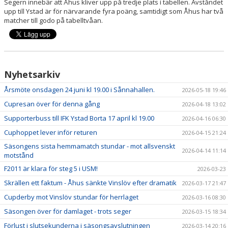
Segern innebär att Åhus kliver upp på tredje plats i tabellen. Avståndet
upp till Ystad är för närvarande fyra poäng, samtidigt som Åhus har två
matcher till godo på tabelltvåan.
Nyhetsarkiv
Årsmöte onsdagen 24 juni kl 19.00 i Sånnahallen.
2026-05-18 19:46
Cupresan över för denna gång
2026-04-18 13:02
Supporterbuss till IFK Ystad Borta 17 april kl 19.00
2026-04-16 06:30
Cuphoppet lever inför returen
2026-04-15 21:24
Säsongens sista hemmamatch stundar - mot allsvenskt
2026-04-14 11:14
motstånd
F2011 är klara för steg 5 i USM!
2026-03-23
Skrällen ett faktum - Åhus sänkte Vinslöv efter dramatik
2026-03-17 21:47
Cupderby mot Vinslöv stundar för herrlaget
2026-03-16 08:30
Säsongen över för damlaget - trots seger
2026-03-15 18:34
Förlust i slutsekunderna i säsongsavslutningen
2026-03-14 20:16