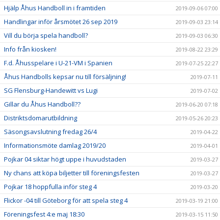
Hjälp Åhus Handboll in i framtiden
2019-09-06 07:00
Handlingar inför årsmötet 26 sep 2019
2019-09-03 23:14
Vill du börja spela handboll?
2019-09-03 06:30
Info från kiosken!
2019-08-22 23:29
F.d. Åhusspelare i U-21-VM i Spanien
2019-07-25 22:27
Åhus Handbolls kepsar nu till försäljning!
2019-07-11
SG Flensburg-Handewitt vs Lugi
2019-07-02
Gillar du Åhus Handboll??
2019-06-20 07:18
Distriktsdomarutbildning
2019-05-26 20:23
Säsongsavslutning fredag 26/4
2019-04-22
Informationsmöte damlag 2019/20
2019-04-01
Pojkar 04 siktar högt uppe i huvudstaden
2019-03-27
Ny chans att köpa biljetter till föreningsfesten
2019-03-27
Pojkar 18 hoppfulla inför steg 4
2019-03-20
Flickor -04 till Göteborg för att spela steg 4
2019-03-19 21:00
Föreningsfest 4:e maj 18:30
2019-03-15 11:50