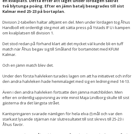
en kvalplats. Detta efter att laget under lördagen säkrat
SOCIALA MEDIER
två blytunga poäng. Efter en jämn batalj besegrades till sist
Kalmar med 25-23 på bortaplan.
OM ÅHUS HANDBOLL
Division 2-tabellen haltar alltjämt en del. Men under lördagen tog Åhus
Handboll ett ordentligt steg mot att sätta press på Ystads IF U i kampen
BLÅ TRÅDEN
om kvalplatsen till division 1.
Det stod redan på förhand klart att det mycket väl kunde bli en tuff
match när Åhus begav sig till Småland för bortamötet med KFUM
Kalmar.
Och en jämn match blev det.
Under den första halvleken turades lagen om att ha initiativet och inför
den andra halvleken hade hemmalaget med sig en ledning med 14-13.
Även i den andra halvleken fortsatte den jämna matchbilden. Men
efter en ordentlig uppvisning av inte minst Maja Lindborg skulle till sist
gästerna dra det längsta strået.
Kantspringaren svarade nämligen för hela elva (!) mål och var den
starkast lysande stjärnan när slutresultatet till sist skrevs till 25-23 i
Åhus favör.