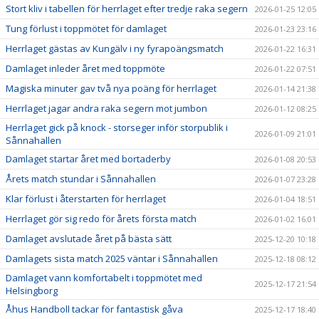
Stort kliv i tabellen för herrlaget efter tredje raka segern
2026-01-25 12:05
Tung förlust i toppmötet för damlaget
2026-01-23 23:16
Herrlaget gästas av Kungälv i ny fyrapoängsmatch
2026-01-22 16:31
Damlaget inleder året med toppmöte
2026-01-22 07:51
Magiska minuter gav två nya poäng för herrlaget
2026-01-14 21:38
Herrlaget jagar andra raka segern mot jumbon
2026-01-12 08:25
Herrlaget gick på knock - storseger inför storpublik i
2026-01-09 21:01
Sånnahallen
Damlaget startar året med bortaderby
2026-01-08 20:53
Årets match stundar i Sånnahallen
2026-01-07 23:28
Klar förlust i återstarten för herrlaget
2026-01-04 18:51
Herrlaget gör sig redo för årets första match
2026-01-02 16:01
Damlaget avslutade året på bästa sätt
2025-12-20 10:18
Damlagets sista match 2025 väntar i Sånnahallen
2025-12-18 08:12
Damlaget vann komfortabelt i toppmötet med
2025-12-17 21:54
Helsingborg
Åhus Handboll tackar för fantastisk gåva
2025-12-17 18:40