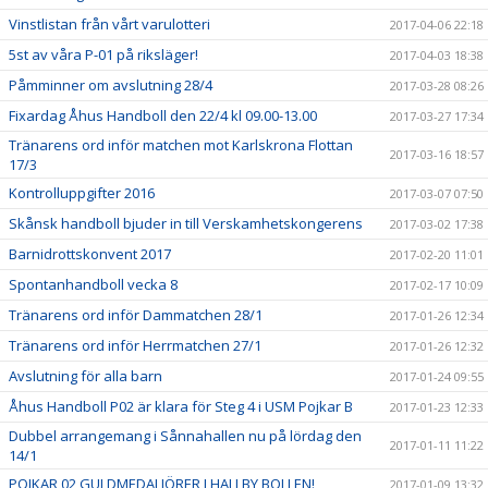
Vinstlistan från vårt varulotteri
2017-04-06 22:18
5st av våra P-01 på riksläger!
2017-04-03 18:38
Påmminner om avslutning 28/4
2017-03-28 08:26
Fixardag Åhus Handboll den 22/4 kl 09.00-13.00
2017-03-27 17:34
Tränarens ord inför matchen mot Karlskrona Flottan
2017-03-16 18:57
17/3
Kontrolluppgifter 2016
2017-03-07 07:50
Skånsk handboll bjuder in till Verskamhetskongerens
2017-03-02 17:38
Barnidrottskonvent 2017
2017-02-20 11:01
Spontanhandboll vecka 8
2017-02-17 10:09
Tränarens ord inför Dammatchen 28/1
2017-01-26 12:34
Tränarens ord inför Herrmatchen 27/1
2017-01-26 12:32
Avslutning för alla barn
2017-01-24 09:55
Åhus Handboll P02 är klara för Steg 4 i USM Pojkar B
2017-01-23 12:33
Dubbel arrangemang i Sånnahallen nu på lördag den
2017-01-11 11:22
14/1
POJKAR 02 GULDMEDALJÖRER I HALLBY BOLLEN!
2017-01-09 13:32