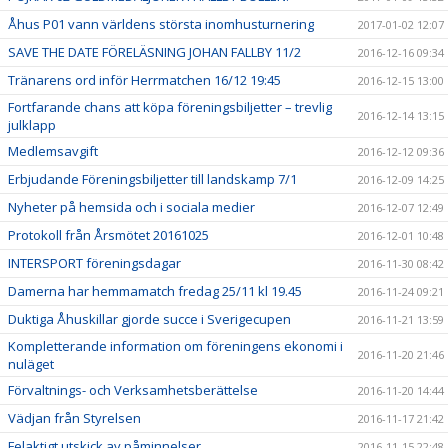
Åhus P01 vann världens största inomhusturnering
2017-01-02 12:07
SAVE THE DATE FÖRELÄSNING JOHAN FALLBY 11/2
2016-12-16 09:34
Tränarens ord inför Herrmatchen 16/12 19:45
2016-12-15 13:00
Fortfarande chans att köpa föreningsbiljetter – trevlig
2016-12-14 13:15
julklapp
Medlemsavgift
2016-12-12 09:36
Erbjudande Föreningsbiljetter till landskamp 7/1
2016-12-09 14:25
Nyheter på hemsida och i sociala medier
2016-12-07 12:49
Protokoll från Årsmötet 20161025
2016-12-01 10:48
INTERSPORT föreningsdagar
2016-11-30 08:42
Damerna har hemmamatch fredag 25/11 kl 19.45
2016-11-24 09:21
Duktiga Åhuskillar gjorde succe i Sverigecupen
2016-11-21 13:59
Kompletterande information om föreningens ekonomi i
2016-11-20 21:46
nuläget
Förvaltnings- och Verksamhetsberättelse
2016-11-20 14:44
Vädjan från Styrelsen
2016-11-17 21:42
Felaktigt utskick av påminnelser
2016-11-15 22:48