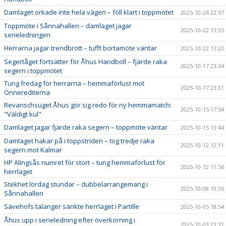
Damlaget orkade inte hela vägen – föll klart i toppmötet
2025-10-24 22:57
Toppmöte i Sånnahallen – damlaget jagar
2025-10-22 13:35
serieledningen
Herrarna jagar trendbrott – tufft bortamöte väntar
2025-10-22 13:22
Segertåget fortsätter för Åhus Handboll – fjärde raka
2025-10-17 23:34
segern i toppmötet
Tung fredag för herrarna – hemmaförlust mot
2025-10-17 23:31
Önnerediterna
Revanschsuget Åhus gör sig redo för ny hemmamatch:
2025-10-15 17:54
"Väldigt kul"
Damlaget jagar fjärde raka segern – toppmöte väntar
2025-10-15 13:44
Damlaget hakar på i toppstriden – tog tredje raka
2025-10-12 12:11
segern mot Kalmar
HP Alingsås numret för stort – tung hemmaförlust för
2025-10-12 11:56
herrlaget
Stekhet lördag stundar – dubbelarrangemang i
2025-10-08 19:55
Sånnahallen
Sävehofs talanger sänkte herrlaget i Partille
2025-10-05 18:54
Åhus upp i serieledning efter överkörning i
2025-10-03 21:31