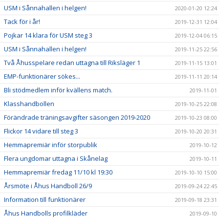
USM i Sånnahallen i helgen!
2020-01-20 12:24
Tack för i år!
2019-12-31 12:04
Pojkar 14 klara för USM steg 3
2019-12-04 06:15
USM i Sånnahallen i helgen!
2019-11-25 22:56
Två Åhusspelare redan uttagna till Riksläger 1
2019-11-15 13:01
EMP-funktionärer sökes...
2019-11-11 20:14
Bli stödmedlem inför kvällens match.
2019-11-01
Klasshandbollen
2019-10-25 22:08
Förändrade träningsavgifter säsongen 2019-2020
2019-10-23 08:00
Flickor 14 vidare till steg 3
2019-10-20 20:31
Hemmapremiär inför storpublik
2019-10-12
Flera ungdomar uttagna i Skånelag
2019-10-11
Hemmapremiär fredag 11/10 kl 19:30
2019-10-10 15:00
Årsmöte i Åhus Handboll 26/9
2019-09-24 22:45
Information till funktionärer
2019-09-18 23:31
Åhus Handbolls profilkläder
2019-09-10