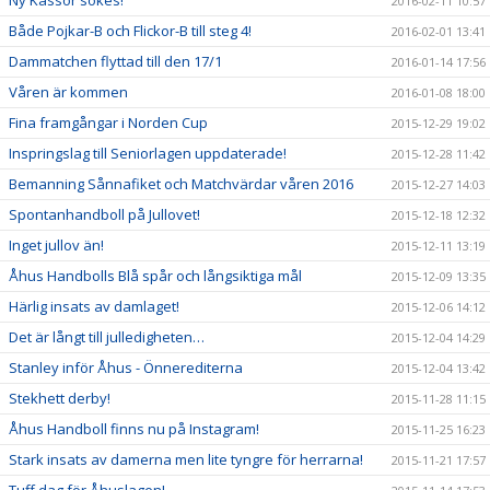
Ny Kassör sökes!
2016-02-11 10:57
Både Pojkar-B och Flickor-B till steg 4!
2016-02-01 13:41
Dammatchen flyttad till den 17/1
2016-01-14 17:56
Våren är kommen
2016-01-08 18:00
Fina framgångar i Norden Cup
2015-12-29 19:02
Inspringslag till Seniorlagen uppdaterade!
2015-12-28 11:42
Bemanning Sånnafiket och Matchvärdar våren 2016
2015-12-27 14:03
Spontanhandboll på Jullovet!
2015-12-18 12:32
Inget jullov än!
2015-12-11 13:19
Åhus Handbolls Blå spår och långsiktiga mål
2015-12-09 13:35
Härlig insats av damlaget!
2015-12-06 14:12
Det är långt till julledigheten…
2015-12-04 14:29
Stanley inför Åhus - Önnerediterna
2015-12-04 13:42
Stekhett derby!
2015-11-28 11:15
Åhus Handboll finns nu på Instagram!
2015-11-25 16:23
Stark insats av damerna men lite tyngre för herrarna!
2015-11-21 17:57