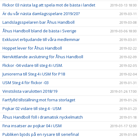
Flickor 03 nästa lag att spela mot de bästa i landet
2019-03-13 18:00
Är du vår nästa damlagsspelare 2019/20?
2019-03-11
Landslagsspelaren bar Åhus Handboll
2019-03-08
Åhus Handboll bland de bästa i Sverige
2019-03-06 18:00
Exklusivt erbjudande till våra medlemmar
2019-03-01
Hoppet lever för Åhus Handboll
2019-02-22
Nervkittlande avslutning för Åhus Handboll
2019-02-09
Flickor -04 vidare till steg 4 i USM.
2019-02-05
Juniorerna till Steg 4 i USM för P18
2019-02-04
USM Steg 4 för flickor -03
2019-01-31
Vinstslista varulotteri 2018/19
2019-01-26 17:00
Fartfylld tillställning mot forna storlaget
2019-01-26
Pojkar 02 vidare till steg 4 - USM
2019-01-23
Åhus Handboll föll i dramatisk nyckelmatch
2019-01-18
Fina insatser av pojkar 04 i USM
2019-01-17 12:00
Publiken bjöds på en rysare till seriefinal
2019-01-04