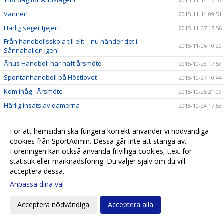
Tuff dag för Åhuslagen!
2015-11-14 17:53
Vänner!
2015-11-14 09:51
Härlig seger tjejer!
2015-11-07 17:56
Från handbollsskola till elit – nu händer det i
2015-11-06 10:20
Sånnahallen igen!
Åhus Handboll har haft årsmöte
2015-10-28 17:59
Spontanhandboll på Höstlovet
2015-10-27 10:44
Kom ihåg - Årsmöte
2015-10-25 21:09
Härlig insats av damerna
2015-10-24 17:53
Dags för revansch!
2015-10-22 17:14
För att hemsidan ska fungera korrekt använder vi nödvändiga
Dubbelarrangemang i Sånnahallen på lördag
2015-10-16 10:47
cookies från SportAdmin. Dessa går inte att stänga av.
Första vinsten i division 1!!!
2015-10-11 17:42
Föreningen kan också använda frivilliga cookies, t.ex. för
statistik eller marknadsföring. Du väljer själv om du vill
Tufft för herrarna i Anderstorp!
2015-10-11 17:38
acceptera dessa.
Mingelträff för alla våra ledare!
2015-10-07 17:02
Anpassa dina val
Årsmöte
2015-10-04 21:00
Premiärnerver för damerna men herrarna vann!
Acceptera nödvändiga
Acceptera alla
2015-10-04 13:30
Debut i div 1!!!
2015-10-01 09:28