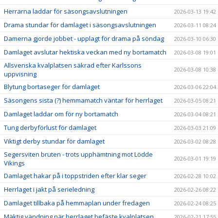
Herrarna laddar för säsongsavslutningen
2026-03-13 19:42
Drama stundar för damlaget i säsongsavslutningen
2026-03-11 08:24
Damerna gjorde jobbet - upplagt för drama på söndag
2026-03-10 06:30
Damlaget avslutar hektiska veckan med ny bortamatch
2026-03-08 19:01
Allsvenska kvalplatsen säkrad efter Karlssons
2026-03-08 10:38
uppvisning
Blytung bortaseger för damlaget
2026-03-06 22:04
Säsongens sista (?) hemmamatch väntar för herrlaget
2026-03-05 08:21
Damlaget laddar om för ny bortamatch
2026-03-04 08:21
Tung derbyförlust för damlaget
2026-03-03 21:09
Viktigt derby stundar för damlaget
2026-03-02 08:28
Segersviten bruten - trots upphämtning mot Lödde
2026-03-01 19:19
Vikings
Damlaget hakar på i toppstriden efter klar seger
2026-02-28 10:02
Herrlaget i jakt på serieledning
2026-02-26 08:22
Damlaget tillbaka på hemmaplan under fredagen
2026-02-24 08:25
Mäktig vändning när herrlaget befäste kvalplatsen
2026-02-21 17:55