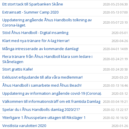
Ett stort tack till Sparbanken Skåne
2020-05-25 06:30
Extrainsatt - Summer Camp 2020
2020-05-13 07:00
Uppdatering angående Åhus Handbolls tolkning av
2020-05-07 23:10
Corona-läget.
Stöd Åhus Handboll - Digital insamling
2020-05-01
Klart med nya tränare för A-lag Herrar!
2020-04-26
Många intresserade av kommande damlag!
2020-04-01 14:09
Flera tränare från Åhus Handboll klara som ledare i
2020-03-24 21:19
Skånelagen
Stort grattis Kalle!
2020-03-24 20:50
Exklusivt erbjudande till alla våra medlemmar!
2020-03-23
Åhus Handboll i samarbete med Åhus Beach!
2020-03-13 16:46
Uppdatering av information angående covid-19 (Corona).
2020-03-12
Välkommen till informationsträff om ett framtida Damlag
2020-03-04 19:21
Spelar du i Åhus Handbolls damlag 2020/21?
2020-02-13 22:57
Ytterligare 1 Åhusspelare uttagen till Riksläger 1
2020-02-10 16:52
Vinstlista varulotteri 2020
2020-01-26