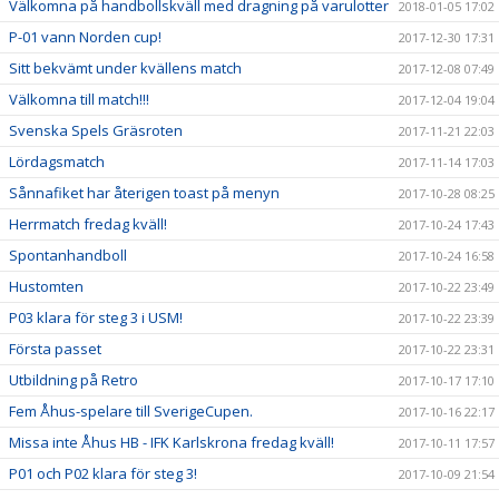
Välkomna på handbollskväll med dragning på varulotter
2018-01-05 17:02
P-01 vann Norden cup!
2017-12-30 17:31
Sitt bekvämt under kvällens match
2017-12-08 07:49
Välkomna till match!!!
2017-12-04 19:04
Svenska Spels Gräsroten
2017-11-21 22:03
Lördagsmatch
2017-11-14 17:03
Sånnafiket har återigen toast på menyn
2017-10-28 08:25
Herrmatch fredag kväll!
2017-10-24 17:43
Spontanhandboll
2017-10-24 16:58
Hustomten
2017-10-22 23:49
P03 klara för steg 3 i USM!
2017-10-22 23:39
Första passet
2017-10-22 23:31
Utbildning på Retro
2017-10-17 17:10
Fem Åhus-spelare till SverigeCupen.
2017-10-16 22:17
Missa inte Åhus HB - IFK Karlskrona fredag kväll!
2017-10-11 17:57
P01 och P02 klara för steg 3!
2017-10-09 21:54