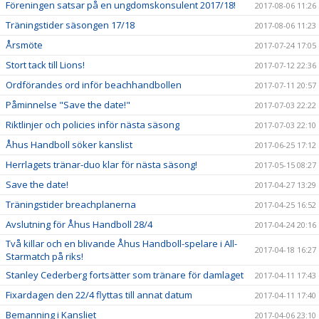
Föreningen satsar på en ungdomskonsulent 2017/18!
2017-08-06 11:26
Träningstider säsongen 17/18
2017-08-06 11:23
Årsmöte
2017-07-24 17:05
Stort tack till Lions!
2017-07-12 22:36
Ordförandes ord inför beachhandbollen
2017-07-11 20:57
Påminnelse "Save the date!"
2017-07-03 22:22
Riktlinjer och policies inför nästa säsong
2017-07-03 22:10
Åhus Handboll söker kanslist
2017-06-25 17:12
Herrlagets tränar-duo klar för nästa säsong!
2017-05-15 08:27
Save the date!
2017-04-27 13:29
Träningstider breachplanerna
2017-04-25 16:52
Avslutning för Åhus Handboll 28/4
2017-04-24 20:16
Två killar och en blivande Åhus Handboll-spelare i All-
2017-04-18 16:27
Starmatch på riks!
Stanley Cederberg fortsätter som tränare för damlaget
2017-04-11 17:43
Fixardagen den 22/4 flyttas till annat datum
2017-04-11 17:40
Bemanning i Kansliet
2017-04-06 23:10