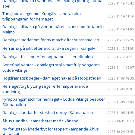
Damlaget tillbaka i Sånnahallen – viktiga poäng står på
2025-11-19 15:42
spel
Tung bortaseger mot Kungälv – andra raka
2025-11-16 11:19
tvåpoängaren för herrlaget
Damlaget tillbaka på vinnarspåret – vann komfortabelt i
2025-11-16 11:05
Malmö
Damlaget laddar om för ny match efter stjärnsmällen
2025-11-13 17:25
Herrarna på jakt efter andra raka segern i Kungälv
2025-11-12 21:03
Damlaget föll stort efter soppatorsk i seriefinalen
2025-11-12 20:51
Seriefinal väntar – damlaget ställs mot fullpoängaren
2025-11-11 16:07
Lödde Vikings
Högdramatisk seger - damlaget hakar på i toppstriden
2025-11-08 18:35
Herrlaget tog blytung seger efter imponerande
2025-11-08 10:01
vändning
Fyrapoängsmatch för herrlaget – Lödde Vikings besöker
2025-11-05 13:03
Sånnahallen
Damlaget laddar för stekhett derby i Sånnahallen
2025-11-05 11:58
Åhus Handboll samarbetar med Skånesol
2025-10-31 08:53
Ny förlust i Skånederbyt för tappert kämpande Åhus
2025-10-24 23:52
Handboll