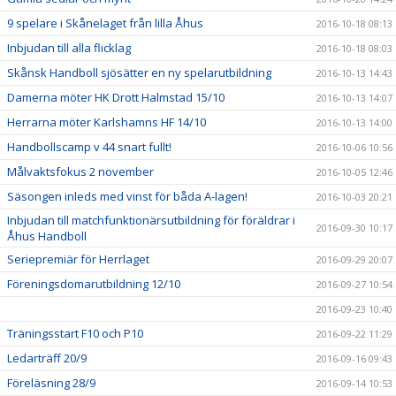
9 spelare i Skånelaget från lilla Åhus
2016-10-18 08:13
Inbjudan till alla flicklag
2016-10-18 08:03
Skånsk Handboll sjösätter en ny spelarutbildning
2016-10-13 14:43
Damerna möter HK Drott Halmstad 15/10
2016-10-13 14:07
Herrarna möter Karlshamns HF 14/10
2016-10-13 14:00
Handbollscamp v 44 snart fullt!
2016-10-06 10:56
Målvaktsfokus 2 november
2016-10-05 12:46
Säsongen inleds med vinst för båda A-lagen!
2016-10-03 20:21
Inbjudan till matchfunktionärsutbildning för föräldrar i
2016-09-30 10:17
Åhus Handboll
Seriepremiär för Herrlaget
2016-09-29 20:07
Föreningsdomarutbildning 12/10
2016-09-27 10:54
2016-09-23 10:40
Träningsstart F10 och P10
2016-09-22 11:29
Ledarträff 20/9
2016-09-16 09:43
Föreläsning 28/9
2016-09-14 10:53