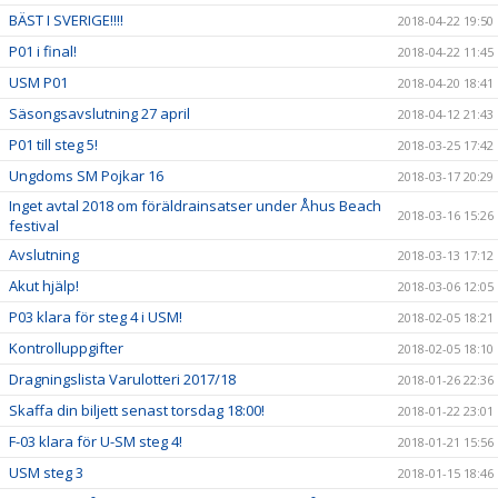
BÄST I SVERIGE!!!!
2018-04-22 19:50
P01 i final!
2018-04-22 11:45
USM P01
2018-04-20 18:41
Säsongsavslutning 27 april
2018-04-12 21:43
P01 till steg 5!
2018-03-25 17:42
Ungdoms SM Pojkar 16
2018-03-17 20:29
Inget avtal 2018 om föräldrainsatser under Åhus Beach
2018-03-16 15:26
festival
Avslutning
2018-03-13 17:12
Akut hjälp!
2018-03-06 12:05
P03 klara för steg 4 i USM!
2018-02-05 18:21
Kontrolluppgifter
2018-02-05 18:10
Dragningslista Varulotteri 2017/18
2018-01-26 22:36
Skaffa din biljett senast torsdag 18:00!
2018-01-22 23:01
F-03 klara för U-SM steg 4!
2018-01-21 15:56
USM steg 3
2018-01-15 18:46