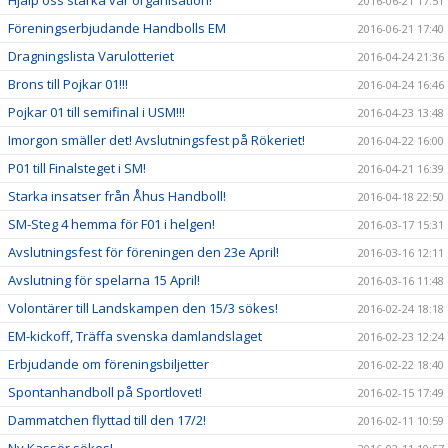
Hjälp oss stärka vår organisation!
2016-06-21 17:51
Föreningserbjudande Handbolls EM
2016-06-21 17:40
Dragningslista Varulotteriet
2016-04-24 21:36
Brons till Pojkar 01!!!
2016-04-24 16:46
Pojkar 01 till semifinal i USM!!!
2016-04-23 13:48
Imorgon smäller det! Avslutningsfest på Rökeriet!
2016-04-22 16:00
P01 till Finalsteget i SM!
2016-04-21 16:39
Starka insatser från Åhus Handboll!
2016-04-18 22:50
SM-Steg 4 hemma för F01 i helgen!
2016-03-17 15:31
Avslutningsfest för föreningen den 23e April!
2016-03-16 12:11
Avslutning för spelarna 15 April!
2016-03-16 11:48
Volontärer till Landskampen den 15/3 sökes!
2016-02-24 18:18
EM-kickoff, Träffa svenska damlandslaget
2016-02-23 12:24
Erbjudande om föreningsbiljetter
2016-02-22 18:40
Spontanhandboll på Sportlovet!
2016-02-15 17:49
Dammatchen flyttad till den 17/2!
2016-02-11 10:59