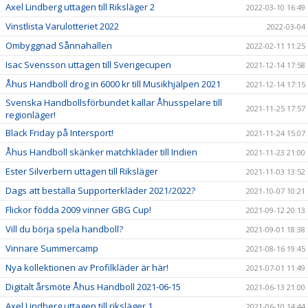
Axel Lindberg uttagen till Riksläger 2
2022-03-10 16:49
Vinstlista Varulotteriet 2022
2022-03-04
Ombyggnad Sånnahallen
2022-02-11 11:25
Isac Svensson uttagen till Sverigecupen
2021-12-14 17:58
Åhus Handboll drog in 6000 kr till Musikhjälpen 2021
2021-12-14 17:15
Svenska Handbollsförbundet kallar Åhusspelare till
2021-11-25 17:57
regionläger!
Black Friday på Intersport!
2021-11-24 15:07
Åhus Handboll skänker matchkläder till Indien
2021-11-23 21:00
Ester Silverbern uttagen till Riksläger
2021-11-03 13:52
Dags att beställa Supporterkläder 2021/2022?
2021-10-07 10:21
Flickor födda 2009 vinner GBG Cup!
2021-09-12 20:13
Vill du börja spela handboll?
2021-09-01 18:38
Vinnare Summercamp
2021-08-16 19:45
Nya kollektionen av Profilkläder är här!
2021-07-01 11:49
Digitalt årsmöte Åhus Handboll 2021-06-15
2021-06-13 21:00
Axel Lindberg uttagen till riksläger 1
2021-06-10 14:44