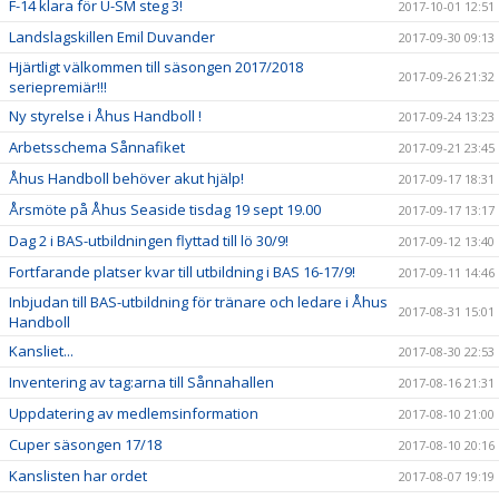
F-14 klara för U-SM steg 3!
2017-10-01 12:51
Landslagskillen Emil Duvander
2017-09-30 09:13
Hjärtligt välkommen till säsongen 2017/2018
2017-09-26 21:32
seriepremiär!!!
Ny styrelse i Åhus Handboll !
2017-09-24 13:23
Arbetsschema Sånnafiket
2017-09-21 23:45
Åhus Handboll behöver akut hjälp!
2017-09-17 18:31
Årsmöte på Åhus Seaside tisdag 19 sept 19.00
2017-09-17 13:17
Dag 2 i BAS-utbildningen flyttad till lö 30/9!
2017-09-12 13:40
Fortfarande platser kvar till utbildning i BAS 16-17/9!
2017-09-11 14:46
Inbjudan till BAS-utbildning för tränare och ledare i Åhus
2017-08-31 15:01
Handboll
Kansliet...
2017-08-30 22:53
Inventering av tag:arna till Sånnahallen
2017-08-16 21:31
Uppdatering av medlemsinformation
2017-08-10 21:00
Cuper säsongen 17/18
2017-08-10 20:16
Kanslisten har ordet
2017-08-07 19:19