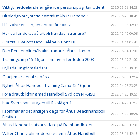
Viktigt meddelande angående personuppgiftsincident
2025-02-06 14:28
Bli blodgivare, stötta samtidigt Åhus Handboll!
2023-01-23 18:41
Höj volymen! - Ingen annan är som vi!
2023-01-05 12:37
Har du funderat på att bli handbollstränare?
2022-12-19 00:05
Grattis Tuve och tack Heléne & Pontus!
2022-06-16 06:42
Dan Beutler blir målvaktstränare i Åhus Handboll !
2022-06-04 15:00
Trainingcamp 15-16 juni - nu även för födda 2008.
2022-05-17 21:00
Hyllade ungdomsledare!
2022-05-17 19:30
Glädjen är det allra bästa!
2022-05-03 12:54
Nyhet: Åhus Handboll Training Camp 15-16 juni
2022-04-28 23:23
Föräldrautbildning med Handboll Syd och RF-SISU
2022-04-27 19:50
Isac Svensson uttagen till Riksläger 1
2022-04-27 16:52
I sommar är det äntligen dags för Åhus Beachhandboll
2022-04-22 10:26
Festival!
Åhus Handboll satsar vidare på Damhandbollen
2022-04-13 11:30
Valter Chrintz blir hedersmedlem i Åhus Handboll
2022-03-16 12:18