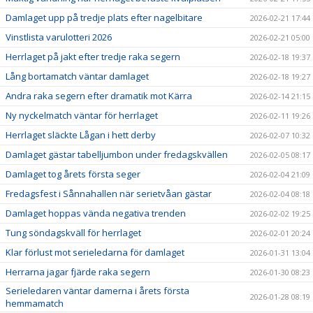
Damlaget upp på tredje plats efter nagelbitare
2026-02-21 17:44
Vinstlista varulotteri 2026
2026-02-21 05:00
Herrlaget på jakt efter tredje raka segern
2026-02-18 19:37
Lång bortamatch väntar damlaget
2026-02-18 19:27
Andra raka segern efter dramatik mot Kärra
2026-02-14 21:15
Ny nyckelmatch väntar för herrlaget
2026-02-11 19:26
Herrlaget släckte Lågan i hett derby
2026-02-07 10:32
Damlaget gästar tabelljumbon under fredagskvällen
2026-02-05 08:17
Damlaget tog årets första seger
2026-02-04 21:09
Fredagsfest i Sånnahallen när serietvåan gästar
2026-02-04 08:18
Damlaget hoppas vända negativa trenden
2026-02-02 19:25
Tung söndagskväll för herrlaget
2026-02-01 20:24
Klar förlust mot serieledarna för damlaget
2026-01-31 13:04
Herrarna jagar fjärde raka segern
2026-01-30 08:23
Serieledaren väntar damerna i årets första
2026-01-28 08:19
hemmamatch