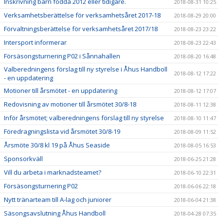
Inskrivning barn födda 2012 eller tidigare.
2018-08-31 10:25
Verksamhetsberättelse för verksamhetsåret 2017-18
2018-08-29 20:00
Förvaltningsberättelse för verksamhetsåret 2017/18
2018-08-23 23:22
Intersport informerar
2018-08-23 22:43
Försäsongsturnering P02 i Sånnahallen
2018-08-20 16:48
Valberedningens förslag till ny styrelse i Åhus Handboll
2018-08-12 17:22
- en uppdatering
Motioner till årsmötet - en uppdatering
2018-08-12 17:07
Redovisning av motioner till årsmötet 30/8-18
2018-08-11 12:38
Inför årsmötet; valberedningens förslag till ny styrelse
2018-08-10 11:47
Föredragningslista vid årsmötet 30/8-19
2018-08-09 11:52
Årsmöte 30/8 kl 19 på Åhus Seaside
2018-08-05 16:53
Sponsorkväll
2018-06-25 21:28
Vill du arbeta i marknadsteamet?
2018-06-10 22:31
Försäsongsturnering P02
2018-06-06 22:18
Nytt tränarteam till A-lag och juniorer
2018-06-04 21:38
Säsongsavslutning Åhus Handboll
2018-04-28 07:35