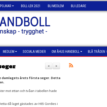
POJKAR
BOLL-LEK 2021
BLI MEDLEM
BLI LEDARE
HANDBOLL
nskap - trygghet -
MEDLEM
SOCIALA MEDIER
OM ÅHUS HANDBOLL
BLÅ TRÅDEN
seger
<
>
e damlagets årets första seger. Detta
en.
uster mot ettan och tvåan i tabellen hade
etta då laget gästades av H65 Gordies i