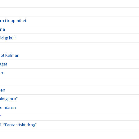
rn i toppmötet
rna
digt kul"
mot Kalmar
aget
en
ren
digt bra”
premiären
”
1: ”Fantastiskt drag”