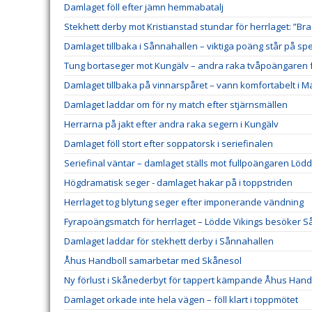
Damlaget föll efter jämn hemmabatalj
Stekhett derby mot Kristianstad stundar för herrlaget: ”Bra
Damlaget tillbaka i Sånnahallen – viktiga poäng står på spe
Tung bortaseger mot Kungälv – andra raka tvåpoängaren f
Damlaget tillbaka på vinnarspåret – vann komfortabelt i 
Damlaget laddar om för ny match efter stjärnsmällen
Herrarna på jakt efter andra raka segern i Kungälv
Damlaget föll stort efter soppatorsk i seriefinalen
Seriefinal väntar – damlaget ställs mot fullpoängaren Lödd
Högdramatisk seger - damlaget hakar på i toppstriden
Herrlaget tog blytung seger efter imponerande vändning
Fyrapoängsmatch för herrlaget – Lödde Vikings besöker 
Damlaget laddar för stekhett derby i Sånnahallen
Åhus Handboll samarbetar med Skånesol
Ny förlust i Skånederbyt för tappert kämpande Åhus Hand
Damlaget orkade inte hela vägen – föll klart i toppmötet