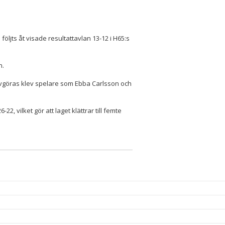
följts åt visade resultattavlan 13-12 i H65:s
n.
avgöras klev spelare som Ebba Carlsson och
22, vilket gör att laget klättrar till femte