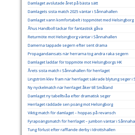
Damlaget avslutade året på bästa sätt
Damlagets sista match 2025 väntar i Sånnahallen
Damlaget vann komfortabelt i toppmötet med Helsingborg
Åhus Handboll tackar för fantastisk gåva
Returmöte mot Helsingborg väntar i Sånnahallen
Damerna tappade segern efter sent drama
Propagandainsats när herrarna tog andra raka segern
Damlaget laddar för toppmöte mot Helsingborgs HK
Årets sista match i Sånnahallen för herrlaget
Lingström klev fram när herrlaget säkrade blytung seger i
Ny nyckelmatch när herrlaget åker till Småland
Damlaget ny tabelltvåa efter dramatisk seger
Herrlaget räddade sen poäng mot Helsingborg
Viktig match för damlaget – hoppas på revansch
Fyrapoängsmatch för herrlaget – jumbon väntar i Sånnaha
Tung förlust efter rafflande derby i Idrottshallen