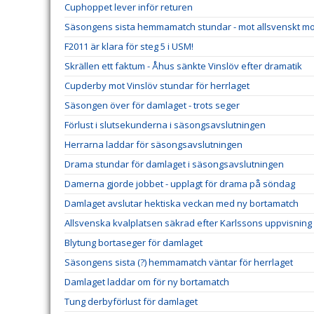
Cuphoppet lever inför returen
Säsongens sista hemmamatch stundar - mot allsvenskt m
F2011 är klara för steg 5 i USM!
Skrällen ett faktum - Åhus sänkte Vinslöv efter dramatik
Cupderby mot Vinslöv stundar för herrlaget
Säsongen över för damlaget - trots seger
Förlust i slutsekunderna i säsongsavslutningen
Herrarna laddar för säsongsavslutningen
Drama stundar för damlaget i säsongsavslutningen
Damerna gjorde jobbet - upplagt för drama på söndag
Damlaget avslutar hektiska veckan med ny bortamatch
Allsvenska kvalplatsen säkrad efter Karlssons uppvisning
Blytung bortaseger för damlaget
Säsongens sista (?) hemmamatch väntar för herrlaget
Damlaget laddar om för ny bortamatch
Tung derbyförlust för damlaget