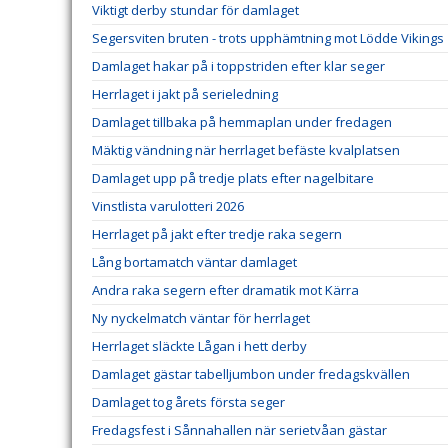
Viktigt derby stundar för damlaget
Segersviten bruten - trots upphämtning mot Lödde Vikings
Damlaget hakar på i toppstriden efter klar seger
Herrlaget i jakt på serieledning
Damlaget tillbaka på hemmaplan under fredagen
Mäktig vändning när herrlaget befäste kvalplatsen
Damlaget upp på tredje plats efter nagelbitare
Vinstlista varulotteri 2026
Herrlaget på jakt efter tredje raka segern
Lång bortamatch väntar damlaget
Andra raka segern efter dramatik mot Kärra
Ny nyckelmatch väntar för herrlaget
Herrlaget släckte Lågan i hett derby
Damlaget gästar tabelljumbon under fredagskvällen
Damlaget tog årets första seger
Fredagsfest i Sånnahallen när serietvåan gästar