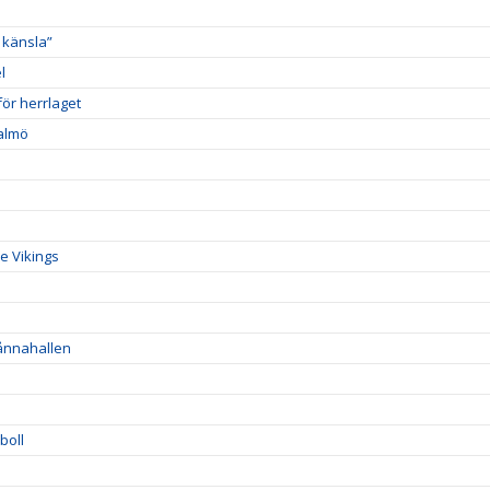
 känsla”
l
ör herrlaget
Malmö
e Vikings
Sånnahallen
boll