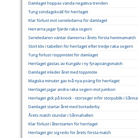
Damlaget hoppas vända negativa trenden
Tung söndagskväll för herrlaget
Klar förlust mot serieledarna för damlaget
Herrarna jagar fjärde raka segern
Serieledaren väntar damerna i årets första hemmamatch
Stort kliv i tabellen för herrlaget efter tredje raka segern
Tung förlust i toppmötet för damlaget
Herrlaget gästas av Kungälv i ny fyrapoängsmatch
Damlaget inleder året med toppmöte
Magiska minuter gav två nya poäng för herrlaget
Herrlaget jagar andra raka segern mot jumbon
Herrlaget gick på knock - storseger inför storpublik i Sånn
Damlaget startar året med bortaderby
Årets match stundar i Sånnahallen
Klar förlust i återstarten för herrlaget
Herrlaget gör sig redo för årets första match