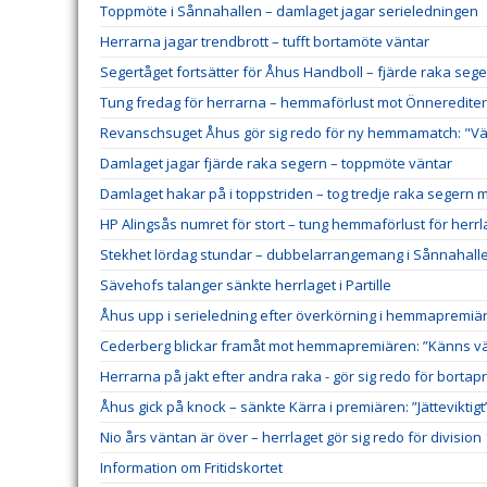
Toppmöte i Sånnahallen – damlaget jagar serieledningen
Herrarna jagar trendbrott – tufft bortamöte väntar
Segertåget fortsätter för Åhus Handboll – fjärde raka sege
Tung fredag för herrarna – hemmaförlust mot Önneredite
Revanschsuget Åhus gör sig redo för ny hemmamatch: "Väl
Damlaget jagar fjärde raka segern – toppmöte väntar
Damlaget hakar på i toppstriden – tog tredje raka segern 
HP Alingsås numret för stort – tung hemmaförlust för herrl
Stekhet lördag stundar – dubbelarrangemang i Sånnahall
Sävehofs talanger sänkte herrlaget i Partille
Åhus upp i serieledning efter överkörning i hemmapremiä
Cederberg blickar framåt mot hemmapremiären: ”Känns väl
Herrarna på jakt efter andra raka - gör sig redo för borta
Åhus gick på knock – sänkte Kärra i premiären: ”Jätteviktigt
Nio års väntan är över – herrlaget gör sig redo för division 
Information om Fritidskortet