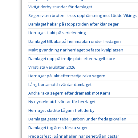
Viktigt derby stundar för damlaget
Segersviten bruten - trots upphämtning mot Lödde Vikings
Damlaget hakar på i toppstriden efter klar seger
Herrlaget i jakt på serieledning
Damlaget tillbaka på hemmaplan under fredagen
Mäktig vändning när herrlaget befäste kvalplatsen
Damlaget upp på tredje plats efter nagelbitare
Vinstlista varulotteri 2026
Herrlaget på jakt efter tredje raka segern
Lång bortamatch väntar damlaget
Andra raka segern efter dramatik mot Kärra
Ny nyckelmatch väntar för herrlaget
Herrlaget släckte Lågan i hett derby
Damlaget gästar tabelljumbon under fredagskvällen
Damlaget tog årets första seger
Fredagsfest i Sånnahallen när serietvåan gästar