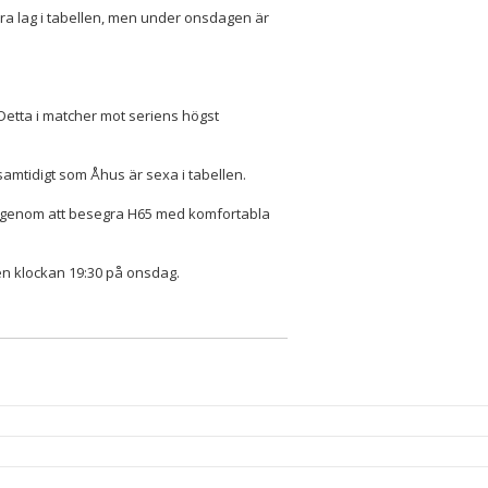
lera lag i tabellen, men under onsdagen är
Detta i matcher mot seriens högst
samtidigt som Åhus är sexa i tabellen.
et genom att besegra H65 med komfortabla
n klockan 19:30 på onsdag.