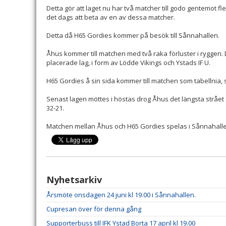
Detta gör att laget nu har två matcher till godo gentemot f
det dags att beta av en av dessa matcher.
Detta då H65 Gordies kommer på besök till Sånnahallen.
Åhus kommer till matchen med två raka förluster i ryggen. 
placerade lag, i form av Lödde Vikings och Ystads IF U.
H65 Gordies å sin sida kommer till matchen som tabellnia, 
Senast lagen möttes i höstas drog Åhus det längsta strå
32-21.
Matchen mellan Åhus och H65 Gordies spelas i Sånnahalle
Nyhetsarkiv
Årsmöte onsdagen 24 juni kl 19.00 i Sånnahallen.
Cupresan över för denna gång
Supporterbuss till IFK Ystad Borta 17 april kl 19.00