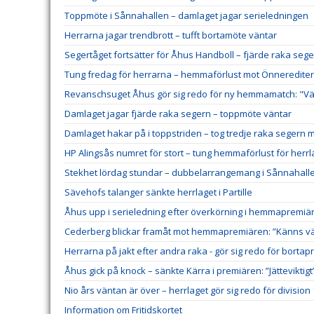
Toppmöte i Sånnahallen – damlaget jagar serieledningen
Herrarna jagar trendbrott – tufft bortamöte väntar
Segertåget fortsätter för Åhus Handboll – fjärde raka sege
Tung fredag för herrarna – hemmaförlust mot Önneredite
Revanschsuget Åhus gör sig redo för ny hemmamatch: "Väl
Damlaget jagar fjärde raka segern – toppmöte väntar
Damlaget hakar på i toppstriden – tog tredje raka segern 
HP Alingsås numret för stort – tung hemmaförlust för herrl
Stekhet lördag stundar – dubbelarrangemang i Sånnahall
Sävehofs talanger sänkte herrlaget i Partille
Åhus upp i serieledning efter överkörning i hemmapremiä
Cederberg blickar framåt mot hemmapremiären: ”Känns väl
Herrarna på jakt efter andra raka - gör sig redo för borta
Åhus gick på knock – sänkte Kärra i premiären: ”Jätteviktigt
Nio års väntan är över – herrlaget gör sig redo för division 
Information om Fritidskortet