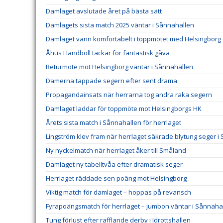
Damlaget avslutade året på bästa sätt
Damlagets sista match 2025 väntar i Sånnahallen
Damlaget vann komfortabelt i toppmötet med Helsingborg
Åhus Handboll tackar för fantastisk gåva
Returmöte mot Helsingborg väntar i Sånnahallen
Damerna tappade segern efter sent drama
Propagandainsats när herrarna tog andra raka segern
Damlaget laddar för toppmöte mot Helsingborgs HK
Årets sista match i Sånnahallen för herrlaget
Lingström klev fram när herrlaget säkrade blytung seger i
Ny nyckelmatch när herrlaget åker till Småland
Damlaget ny tabelltvåa efter dramatisk seger
Herrlaget räddade sen poäng mot Helsingborg
Viktig match för damlaget – hoppas på revansch
Fyrapoängsmatch för herrlaget – jumbon väntar i Sånnaha
Tung förlust efter rafflande derby i Idrottshallen