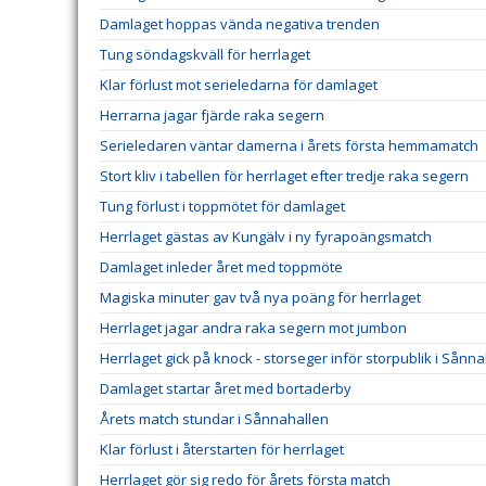
Damlaget hoppas vända negativa trenden
Tung söndagskväll för herrlaget
Klar förlust mot serieledarna för damlaget
Herrarna jagar fjärde raka segern
Serieledaren väntar damerna i årets första hemmamatch
Stort kliv i tabellen för herrlaget efter tredje raka segern
Tung förlust i toppmötet för damlaget
Herrlaget gästas av Kungälv i ny fyrapoängsmatch
Damlaget inleder året med toppmöte
Magiska minuter gav två nya poäng för herrlaget
Herrlaget jagar andra raka segern mot jumbon
Herrlaget gick på knock - storseger inför storpublik i Sånn
Damlaget startar året med bortaderby
Årets match stundar i Sånnahallen
Klar förlust i återstarten för herrlaget
Herrlaget gör sig redo för årets första match