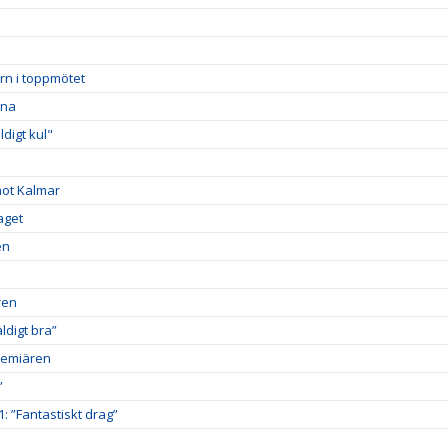
rn i toppmötet
rna
digt kul"
mot Kalmar
aget
en
ren
digt bra”
premiären
”
1: ”Fantastiskt drag”