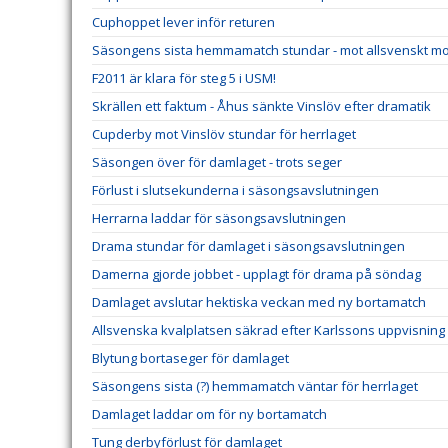
Cuphoppet lever inför returen
Säsongens sista hemmamatch stundar - mot allsvenskt m
F2011 är klara för steg 5 i USM!
Skrällen ett faktum - Åhus sänkte Vinslöv efter dramatik
Cupderby mot Vinslöv stundar för herrlaget
Säsongen över för damlaget - trots seger
Förlust i slutsekunderna i säsongsavslutningen
Herrarna laddar för säsongsavslutningen
Drama stundar för damlaget i säsongsavslutningen
Damerna gjorde jobbet - upplagt för drama på söndag
Damlaget avslutar hektiska veckan med ny bortamatch
Allsvenska kvalplatsen säkrad efter Karlssons uppvisning
Blytung bortaseger för damlaget
Säsongens sista (?) hemmamatch väntar för herrlaget
Damlaget laddar om för ny bortamatch
Tung derbyförlust för damlaget