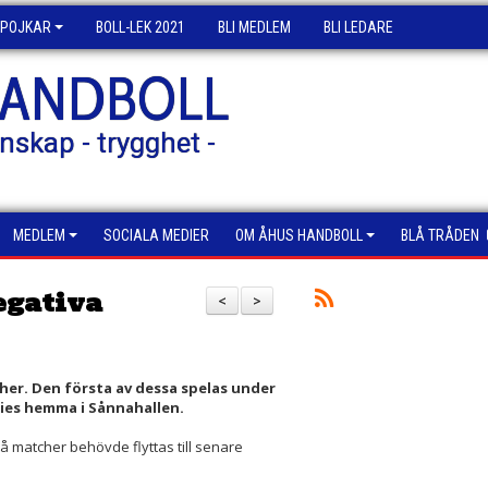
POJKAR
BOLL-LEK 2021
BLI MEDLEM
BLI LEDARE
HANDBOLL
nskap - trygghet -
MEDLEM
SOCIALA MEDIER
OM ÅHUS HANDBOLL
BLÅ TRÅDEN
egativa
<
>
her. Den första av dessa spelas under
ies hemma i Sånnahallen.
å matcher behövde flyttas till senare