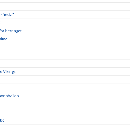
 känsla”
l
ör herrlaget
Malmö
e Vikings
Sånnahallen
boll