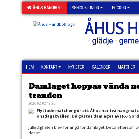
ÅHUS HANDBOLL
SENIOR/JUNIOR
FLICKOR
ÅHUS 
- glädje - geme
HEM
KONTAKT
NYHETER
KALENDER
MATCHER
Damlaget hoppas vända n
trenden
2026-02-02 19:25
Flyttade matcher gör att Åhus har två hängmatc
onsdagskvällen. Då gästas damlaget av H65 Gord
Julledigheten blev förlängd för damlaget. Detta eftersom tv
datum.