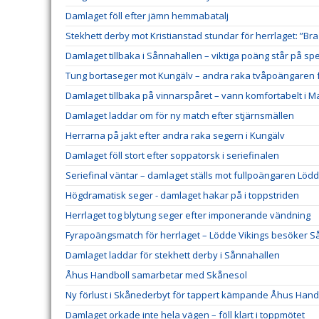
Damlaget föll efter jämn hemmabatalj
Stekhett derby mot Kristianstad stundar för herrlaget: ”Bra
Damlaget tillbaka i Sånnahallen – viktiga poäng står på spe
Tung bortaseger mot Kungälv – andra raka tvåpoängaren f
Damlaget tillbaka på vinnarspåret – vann komfortabelt i 
Damlaget laddar om för ny match efter stjärnsmällen
Herrarna på jakt efter andra raka segern i Kungälv
Damlaget föll stort efter soppatorsk i seriefinalen
Seriefinal väntar – damlaget ställs mot fullpoängaren Lödd
Högdramatisk seger - damlaget hakar på i toppstriden
Herrlaget tog blytung seger efter imponerande vändning
Fyrapoängsmatch för herrlaget – Lödde Vikings besöker 
Damlaget laddar för stekhett derby i Sånnahallen
Åhus Handboll samarbetar med Skånesol
Ny förlust i Skånederbyt för tappert kämpande Åhus Hand
Damlaget orkade inte hela vägen – föll klart i toppmötet