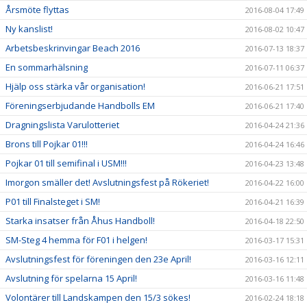
Årsmöte flyttas
2016-08-04 17:49
Ny kanslist!
2016-08-02 10:47
Arbetsbeskrinvingar Beach 2016
2016-07-13 18:37
En sommarhälsning
2016-07-11 06:37
Hjälp oss stärka vår organisation!
2016-06-21 17:51
Föreningserbjudande Handbolls EM
2016-06-21 17:40
Dragningslista Varulotteriet
2016-04-24 21:36
Brons till Pojkar 01!!!
2016-04-24 16:46
Pojkar 01 till semifinal i USM!!!
2016-04-23 13:48
Imorgon smäller det! Avslutningsfest på Rökeriet!
2016-04-22 16:00
P01 till Finalsteget i SM!
2016-04-21 16:39
Starka insatser från Åhus Handboll!
2016-04-18 22:50
SM-Steg 4 hemma för F01 i helgen!
2016-03-17 15:31
Avslutningsfest för föreningen den 23e April!
2016-03-16 12:11
Avslutning för spelarna 15 April!
2016-03-16 11:48
Volontärer till Landskampen den 15/3 sökes!
2016-02-24 18:18