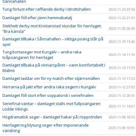
Sånnahallen
Tung förlust efter rafflande derby i Idrottshallen
2025-11-23 23:56
Damlaget föll efter jämn hemmabatalj
2025-11-22 21:37
Stekhett derby mot Kristianstad stundar för herrlaget:
2025-11-20 20:45
”Bra känsla”
Damlaget tillbaka i Sånnahallen – viktiga poäng står på
2025-11-19 15:42
spel
Tung bortaseger mot Kungälv – andra raka
2025-11-16 11:19
tvåpoängaren för herrlaget
Damlaget tillbaka på vinnarspåret – vann komfortabelt i
2025-11-16 11:05
Malmö
Damlaget laddar om för ny match efter stjärnsmällen
2025-11-13 17:25
Herrarna på jakt efter andra raka segern i Kungälv
2025-11-12 21:03
Damlaget föll stort efter soppatorsk i seriefinalen
2025-11-12 20:51
Seriefinal väntar – damlaget ställs mot fullpoängaren
2025-11-11 16:07
Lödde Vikings
Högdramatisk seger - damlaget hakar på i toppstriden
2025-11-08 18:35
Herrlaget tog blytung seger efter imponerande
2025-11-08 10:01
vändning