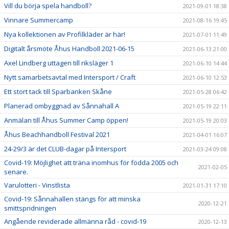
Vill du börja spela handboll?
2021-09-01 18:38
Vinnare Summercamp
2021-08-16 19:45
Nya kollektionen av Profilkläder är här!
2021-07-01 11:49
Digitalt årsmöte Åhus Handboll 2021-06-15
2021-06-13 21:00
Axel Lindberg uttagen till riksläger 1
2021-06-10 14:44
Nytt samarbetsavtal med Intersport / Craft
2021-06-10 12:53
Ett stort tack till Sparbanken Skåne
2021-05-28 06:42
Planerad ombyggnad av Sånnahall A
2021-05-19 22:11
Anmälan till Åhus Summer Camp öppen!
2021-05-19 20:03
Åhus Beachhandboll Festival 2021
2021-04-01 16:07
24-29/3 är det CLUB-dagar på Intersport
2021-03-24 09:08
Covid-19: Möjlighet att träna inomhus för födda 2005 och
2021-02-05
senare.
Varulotteri - Vinstlista
2021-01-31 17:10
Covid-19: Sånnahallen stängs för att minska
2020-12-21
smittspridningen
Angående reviderade allmänna råd - covid-19
2020-12-13