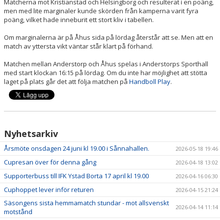
Matcherna mot Kristianstad och Helsingborg och resulterat i en poäng,
men med lite marginaler kunde skörden från kamperna varit fyra
poäng, vilket hade inneburit ett stort kliv i tabellen.
Om marginalerna är på Åhus sida på lördag återstår att se. Men att en
match av yttersta vikt väntar står klart på förhand.
Matchen mellan Anderstorp och Åhus spelas i Anderstorps Sporthall
med start klockan 16:15 på lördag. Om du inte har möjlighet att stötta
laget på plats går det att följa matchen på
Handboll Play
.
Nyhetsarkiv
Årsmöte onsdagen 24 juni kl 19.00 i Sånnahallen.
2026-05-18 19:46
Cupresan över för denna gång
2026-04-18 13:02
Supporterbuss till IFK Ystad Borta 17 april kl 19.00
2026-04-16 06:30
Cuphoppet lever inför returen
2026-04-15 21:24
Säsongens sista hemmamatch stundar - mot allsvenskt
2026-04-14 11:14
motstånd