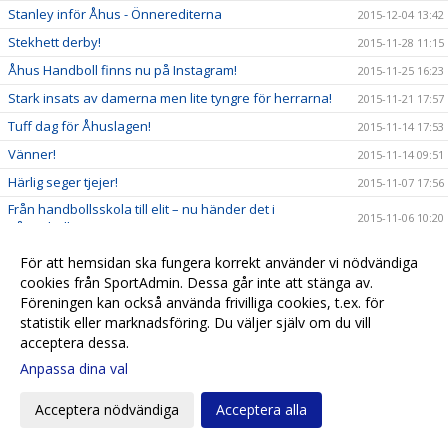
Stanley inför Åhus - Önnerediterna
2015-12-04 13:42
Stekhett derby!
2015-11-28 11:15
Åhus Handboll finns nu på Instagram!
2015-11-25 16:23
Stark insats av damerna men lite tyngre för herrarna!
2015-11-21 17:57
Tuff dag för Åhuslagen!
2015-11-14 17:53
Vänner!
2015-11-14 09:51
Härlig seger tjejer!
2015-11-07 17:56
Från handbollsskola till elit – nu händer det i
2015-11-06 10:20
Sånnahallen igen!
Åhus Handboll har haft årsmöte
2015-10-28 17:59
För att hemsidan ska fungera korrekt använder vi nödvändiga
Spontanhandboll på Höstlovet
cookies från SportAdmin. Dessa går inte att stänga av.
2015-10-27 10:44
Föreningen kan också använda frivilliga cookies, t.ex. för
Kom ihåg - Årsmöte
2015-10-25 21:09
statistik eller marknadsföring. Du väljer själv om du vill
Härlig insats av damerna
2015-10-24 17:53
acceptera dessa.
Dags för revansch!
2015-10-22 17:14
Anpassa dina val
Dubbelarrangemang i Sånnahallen på lördag
2015-10-16 10:47
Acceptera nödvändiga
Acceptera alla
Första vinsten i division 1!!!
2015-10-11 17:42