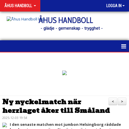
ÅHUS HANDBOLL
LOGGA IN
ÅHUS HANDBOLL
- glädje - gemenskap - trygghet -
HEM
KONTAKT
NYHETER
KALENDER
Ny nyckelmatch när
<
>
herrlaget åker till Småland
MATCHER
2025-12-03 19:54
MEDLEM
I den senaste matchen mot jumbon Helsingborg räddade