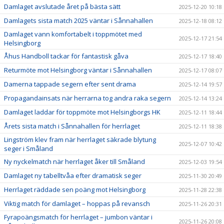
Damlaget avslutade året på bästa sätt
2025-12-20 10:18
Damlagets sista match 2025 väntar i Sånnahallen
2025-12-18 08:12
Damlaget vann komfortabelt i toppmötet med
2025-12-17 21:54
Helsingborg
Åhus Handboll tackar för fantastisk gåva
2025-12-17 18:40
Returmöte mot Helsingborg väntar i Sånnahallen
2025-12-17 08:07
Damerna tappade segern efter sent drama
2025-12-14 19:57
Propagandainsats när herrarna tog andra raka segern
2025-12-14 13:24
Damlaget laddar för toppmöte mot Helsingborgs HK
2025-12-11 18:44
Årets sista match i Sånnahallen för herrlaget
2025-12-11 18:38
Lingström klev fram när herrlaget säkrade blytung
2025-12-07 10:42
seger i Småland
Ny nyckelmatch när herrlaget åker till Småland
2025-12-03 19:54
Damlaget ny tabelltvåa efter dramatisk seger
2025-11-30 20:49
Herrlaget räddade sen poäng mot Helsingborg
2025-11-28 22:38
Viktig match för damlaget – hoppas på revansch
2025-11-26 20:31
Fyrapoängsmatch för herrlaget – jumbon väntar i
2025-11-26 20:08