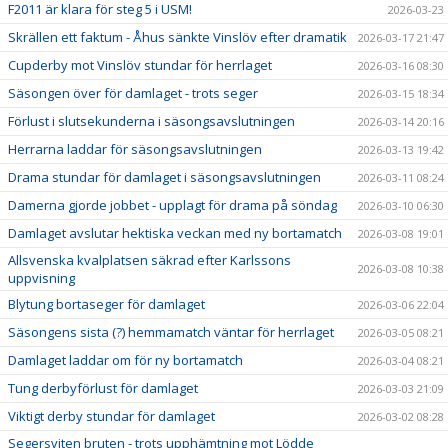
F2011 är klara för steg 5 i USM!
2026-03-23
Skrällen ett faktum - Åhus sänkte Vinslöv efter dramatik
2026-03-17 21:47
Cupderby mot Vinslöv stundar för herrlaget
2026-03-16 08:30
Säsongen över för damlaget - trots seger
2026-03-15 18:34
Förlust i slutsekunderna i säsongsavslutningen
2026-03-14 20:16
Herrarna laddar för säsongsavslutningen
2026-03-13 19:42
Drama stundar för damlaget i säsongsavslutningen
2026-03-11 08:24
Damerna gjorde jobbet - upplagt för drama på söndag
2026-03-10 06:30
Damlaget avslutar hektiska veckan med ny bortamatch
2026-03-08 19:01
Allsvenska kvalplatsen säkrad efter Karlssons
2026-03-08 10:38
uppvisning
Blytung bortaseger för damlaget
2026-03-06 22:04
Säsongens sista (?) hemmamatch väntar för herrlaget
2026-03-05 08:21
Damlaget laddar om för ny bortamatch
2026-03-04 08:21
Tung derbyförlust för damlaget
2026-03-03 21:09
Viktigt derby stundar för damlaget
2026-03-02 08:28
Segersviten bruten - trots upphämtning mot Lödde