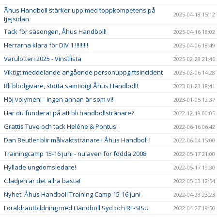
Åhus Handboll stärker upp med toppkompetens på
2025-04-18 15:12
tjejsidan
Tack för säsongen, Åhus Handboll!
2025-04-16 18:02
Herrarna klara för DIV 1 !!!!!!!!!
2025-04-06 18:49
Varulotteri 2025 - Vinstlista
2025-02-28 21:46
Viktigt meddelande angående personuppgiftsincident
2025-02-06 14:28
Bli blodgivare, stötta samtidigt Åhus Handboll!
2023-01-23 18:41
Höj volymen! - Ingen annan är som vi!
2023-01-05 12:37
Har du funderat på att bli handbollstränare?
2022-12-19 00:05
Grattis Tuve och tack Heléne & Pontus!
2022-06-16 06:42
Dan Beutler blir målvaktstränare i Åhus Handboll !
2022-06-04 15:00
Trainingcamp 15-16 juni - nu även för födda 2008.
2022-05-17 21:00
Hyllade ungdomsledare!
2022-05-17 19:30
Glädjen är det allra bästa!
2022-05-03 12:54
Nyhet: Åhus Handboll Training Camp 15-16 juni
2022-04-28 23:23
Föräldrautbildning med Handboll Syd och RF-SISU
2022-04-27 19:50