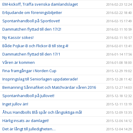
EM-kickoff, Träffa svenska damlandslaget
2016-02-23 12:24
Erbjudande om föreningsbiljetter
2016-02-22 18:40
Spontanhandboll på Sportlovet!
2016-02-15 17:49
Dammatchen flyttad till den 17/2!
2016-02-11 10:59
Ny Kassör sökes!
2016-02-11 10:57
Både Pojkar-B och Flickor-B till steg 4!
2016-02-01 13:41
Dammatchen flyttad till den 17/1
2016-01-14 17:56
Våren är kommen
2016-01-08 18:00
Fina framgångar i Norden Cup
2015-12-29 19:02
Inspringslag till Seniorlagen uppdaterade!
2015-12-28 11:42
Bemanning Sånnafiket och Matchvärdar våren 2016
2015-12-27 14:03
Spontanhandboll på Jullovet!
2015-12-18 12:32
Inget jullov än!
2015-12-11 13:19
Åhus Handbolls Blå spår och långsiktiga mål
2015-12-09 13:35
Härlig insats av damlaget!
2015-12-06 14:12
Det är långt till julledigheten…
2015-12-04 14:29