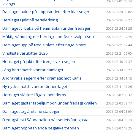
2026-03-01 19:19
Vikings
Damlaget hakar på i toppstriden efter klar seger
2026-02-28 10:02
Herrlaget i jakt på serieledning
2026-02-26 08:22
Damlaget tillbaka på hemmaplan under fredagen
2026-02-24 08:25
Mäktig vändning när herrlaget befäste kvalplatsen
2026-02-21 17:55
Damlaget upp på tredje plats efter nagelbitare
2026-02-21 17:44
Vinstlista varulotteri 2026
2026-02-21 05:00
Herrlaget på jakt efter tredje raka segern
2026-02-18 19:37
Lång bortamatch väntar damlaget
2026-02-18 19:27
Andra raka segern efter dramatik mot Kärra
2026-02-14 21:15
Ny nyckelmatch väntar för herrlaget
2026-02-11 19:26
Herrlaget släckte Lågan i hett derby
2026-02-07 10:32
Damlaget gästar tabelljumbon under fredagskvällen
2026-02-05 08:17
Damlaget tog årets första seger
2026-02-04 21:09
Fredagsfest i Sånnahallen när serietvåan gästar
2026-02-04 08:18
Damlaget hoppas vända negativa trenden
2026-02-02 19:25