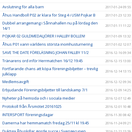
Avslutning för alla barn
2017-01-24 09:55
Åhus Handboll P02 är klara för Steg 4 i USM Pojkar B
2017-01-23 12:33
Dubbel arrangemang i Sånnahallen nu på lördag den
2017-01-11 11:22
14/1
POJKAR 02 GULDMEDALJÖRER I HALLBY BOLLEN!
2017-01-09 13:32
Åhus P01 vann världens största inomhusturnering
2017-01-02 12:07
SAVE THE DATE FÖRELÄSNING JOHAN FALLBY 11/2
2016-12-16 09:34
Tränarens ord inför Herrmatchen 16/12 19:45
2016-12-15 13:00
Fortfarande chans att köpa föreningsbiljetter – trevlig
2016-12-14 13:15
julklapp
Medlemsavgift
2016-12-12 09:36
Erbjudande Föreningsbiljetter till landskamp 7/1
2016-12-09 14:25
Nyheter på hemsida och i sociala medier
2016-12-07 12:49
Protokoll från Årsmötet 20161025
2016-12-01 10:48
INTERSPORT föreningsdagar
2016-11-30 08:42
Damerna har hemmamatch fredag 25/11 kl 19.45
2016-11-24 09:21
Duktiga Åhuskillar gjorde succe i Sverigecupen
2016-11-21 13:59