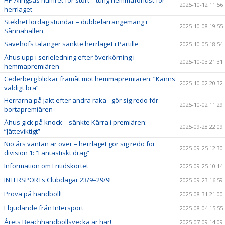
HP Alingsås numret för stort – tung hemmaförlust för
2025-10-12 11:56
herrlaget
Stekhet lördag stundar – dubbelarrangemang i
2025-10-08 19:55
Sånnahallen
Sävehofs talanger sänkte herrlaget i Partille
2025-10-05 18:54
Åhus upp i serieledning efter överkörning i
2025-10-03 21:31
hemmapremiären
Cederberg blickar framåt mot hemmapremiären: ”Känns
2025-10-02 20:32
väldigt bra”
Herrarna på jakt efter andra raka - gör sig redo för
2025-10-02 11:29
bortapremiären
Åhus gick på knock – sänkte Kärra i premiären:
2025-09-28 22:09
”Jätteviktigt”
Nio års väntan är över – herrlaget gör sig redo för
2025-09-25 12:30
division 1: ”Fantastiskt drag”
Information om Fritidskortet
2025-09-25 10:14
INTERSPORTs Clubdagar 23/9–29/9!
2025-09-23 16:59
Prova på handboll!
2025-08-31 21:00
Ebjudande från Intersport
2025-08-04 15:55
Årets Beachhandbollsvecka är här!
2025-07-09 14:09