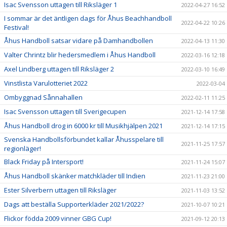
Isac Svensson uttagen till Riksläger 1
2022-04-27 16:52
I sommar är det äntligen dags för Åhus Beachhandboll
2022-04-22 10:26
Festival!
Åhus Handboll satsar vidare på Damhandbollen
2022-04-13 11:30
Valter Chrintz blir hedersmedlem i Åhus Handboll
2022-03-16 12:18
Axel Lindberg uttagen till Riksläger 2
2022-03-10 16:49
Vinstlista Varulotteriet 2022
2022-03-04
Ombyggnad Sånnahallen
2022-02-11 11:25
Isac Svensson uttagen till Sverigecupen
2021-12-14 17:58
Åhus Handboll drog in 6000 kr till Musikhjälpen 2021
2021-12-14 17:15
Svenska Handbollsförbundet kallar Åhusspelare till
2021-11-25 17:57
regionläger!
Black Friday på Intersport!
2021-11-24 15:07
Åhus Handboll skänker matchkläder till Indien
2021-11-23 21:00
Ester Silverbern uttagen till Riksläger
2021-11-03 13:52
Dags att beställa Supporterkläder 2021/2022?
2021-10-07 10:21
Flickor födda 2009 vinner GBG Cup!
2021-09-12 20:13