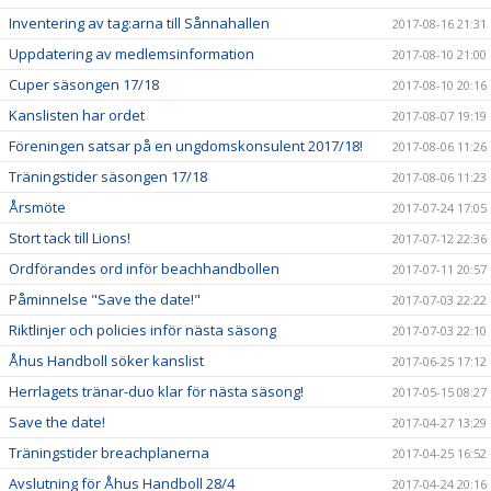
Inventering av tag:arna till Sånnahallen
2017-08-16 21:31
Uppdatering av medlemsinformation
2017-08-10 21:00
Cuper säsongen 17/18
2017-08-10 20:16
Kanslisten har ordet
2017-08-07 19:19
Föreningen satsar på en ungdomskonsulent 2017/18!
2017-08-06 11:26
Träningstider säsongen 17/18
2017-08-06 11:23
Årsmöte
2017-07-24 17:05
Stort tack till Lions!
2017-07-12 22:36
Ordförandes ord inför beachhandbollen
2017-07-11 20:57
Påminnelse "Save the date!"
2017-07-03 22:22
Riktlinjer och policies inför nästa säsong
2017-07-03 22:10
Åhus Handboll söker kanslist
2017-06-25 17:12
Herrlagets tränar-duo klar för nästa säsong!
2017-05-15 08:27
Save the date!
2017-04-27 13:29
Träningstider breachplanerna
2017-04-25 16:52
Avslutning för Åhus Handboll 28/4
2017-04-24 20:16