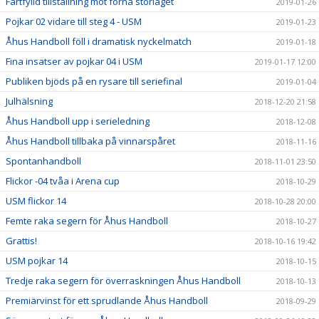
Fartfylld tillställning mot forna storlaget
2019-01-26
Pojkar 02 vidare till steg 4 - USM
2019-01-23
Åhus Handboll föll i dramatisk nyckelmatch
2019-01-18
Fina insatser av pojkar 04 i USM
2019-01-17 12:00
Publiken bjöds på en rysare till seriefinal
2019-01-04
Julhälsning
2018-12-20 21:58
Åhus Handboll upp i serieledning
2018-12-08
Åhus Handboll tillbaka på vinnarspåret
2018-11-16
Spontanhandboll
2018-11-01 23:50
Flickor -04 tvåa i Arena cup
2018-10-29
USM flickor 14
2018-10-28 20:00
Femte raka segern för Åhus Handboll
2018-10-27
Grattis!
2018-10-16 19:42
USM pojkar 14
2018-10-15
Tredje raka segern för överraskningen Åhus Handboll
2018-10-13
Premiärvinst för ett sprudlande Åhus Handboll
2018-09-29