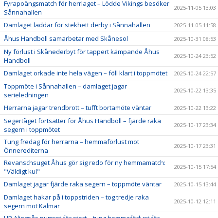
Fyrapoängsmatch för herrlaget – Lödde Vikings besöker
2025-11-05 13:03
Sånnahallen
Damlaget laddar för stekhett derby i Sånnahallen
2025-11-05 11:58
Åhus Handboll samarbetar med Skånesol
2025-10-31 08:53
Ny förlust i Skånederbyt för tappert kämpande Åhus
2025-10-24 23:52
Handboll
Damlaget orkade inte hela vägen – föll klart i toppmötet
2025-10-24 22:57
Toppmöte i Sånnahallen – damlaget jagar
2025-10-22 13:35
serieledningen
Herrarna jagar trendbrott – tufft bortamöte väntar
2025-10-22 13:22
Segertåget fortsätter för Åhus Handboll – fjärde raka
2025-10-17 23:34
segern i toppmötet
Tung fredag för herrarna – hemmaförlust mot
2025-10-17 23:31
Önnerediterna
Revanschsuget Åhus gör sig redo för ny hemmamatch:
2025-10-15 17:54
"Väldigt kul"
Damlaget jagar fjärde raka segern – toppmöte väntar
2025-10-15 13:44
Damlaget hakar på i toppstriden – tog tredje raka
2025-10-12 12:11
segern mot Kalmar