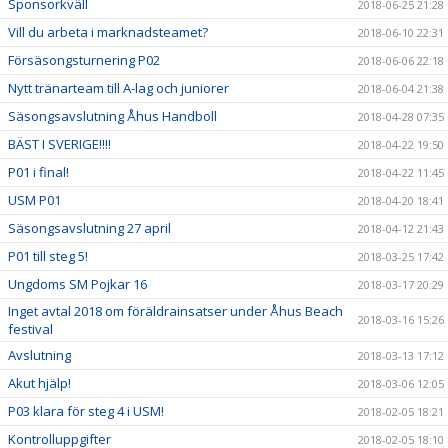
Sponsorkväll
2018-06-25 21:28
Vill du arbeta i marknadsteamet?
2018-06-10 22:31
Försäsongsturnering P02
2018-06-06 22:18
Nytt tränarteam till A-lag och juniorer
2018-06-04 21:38
Säsongsavslutning Åhus Handboll
2018-04-28 07:35
BÄST I SVERIGE!!!!
2018-04-22 19:50
P01 i final!
2018-04-22 11:45
USM P01
2018-04-20 18:41
Säsongsavslutning 27 april
2018-04-12 21:43
P01 till steg 5!
2018-03-25 17:42
Ungdoms SM Pojkar 16
2018-03-17 20:29
Inget avtal 2018 om föräldrainsatser under Åhus Beach
2018-03-16 15:26
festival
Avslutning
2018-03-13 17:12
Akut hjälp!
2018-03-06 12:05
P03 klara för steg 4 i USM!
2018-02-05 18:21
Kontrolluppgifter
2018-02-05 18:10