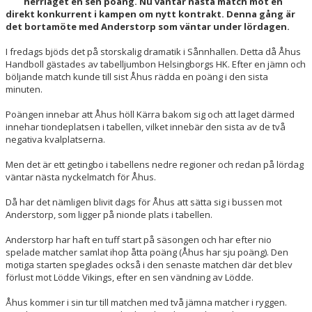
herrlaget en sen poäng. Nu väntar nästa match mot en
SOCIALA MEDIER
direkt konkurrent i kampen om nytt kontrakt. Denna gång är
det bortamöte med Anderstorp som väntar under lördagen.
OM ÅHUS HANDBOLL
I fredags bjöds det på storskalig dramatik i Sånnhallen. Detta då Åhus
Handboll gästades av tabelljumbon Helsingborgs HK. Efter en jämn och
BLÅ TRÅDEN
böljande match kunde till sist Åhus rädda en poäng i den sista
minuten.
Poängen innebar att Åhus höll Kärra bakom sig och att laget därmed
innehar tiondeplatsen i tabellen, vilket innebär den sista av de två
negativa kvalplatserna.
Men det är ett getingbo i tabellens nedre regioner och redan på lördag
väntar nästa nyckelmatch för Åhus.
Då har det nämligen blivit dags för Åhus att sätta sig i bussen mot
Anderstorp, som ligger på nionde plats i tabellen.
Anderstorp har haft en tuff start på säsongen och har efter nio
spelade matcher samlat ihop åtta poäng (Åhus har sju poäng). Den
motiga starten speglades också i den senaste matchen där det blev
förlust mot Lödde Vikings, efter en sen vändning av Lödde.
Åhus kommer i sin tur till matchen med två jämna matcher i ryggen.