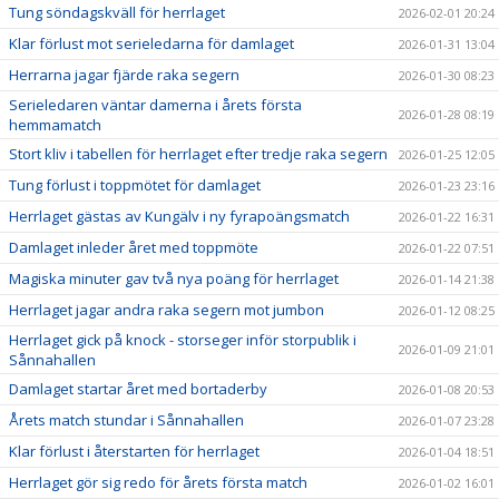
Tung söndagskväll för herrlaget
2026-02-01 20:24
Klar förlust mot serieledarna för damlaget
2026-01-31 13:04
Herrarna jagar fjärde raka segern
2026-01-30 08:23
Serieledaren väntar damerna i årets första
2026-01-28 08:19
hemmamatch
Stort kliv i tabellen för herrlaget efter tredje raka segern
2026-01-25 12:05
Tung förlust i toppmötet för damlaget
2026-01-23 23:16
Herrlaget gästas av Kungälv i ny fyrapoängsmatch
2026-01-22 16:31
Damlaget inleder året med toppmöte
2026-01-22 07:51
Magiska minuter gav två nya poäng för herrlaget
2026-01-14 21:38
Herrlaget jagar andra raka segern mot jumbon
2026-01-12 08:25
Herrlaget gick på knock - storseger inför storpublik i
2026-01-09 21:01
Sånnahallen
Damlaget startar året med bortaderby
2026-01-08 20:53
Årets match stundar i Sånnahallen
2026-01-07 23:28
Klar förlust i återstarten för herrlaget
2026-01-04 18:51
Herrlaget gör sig redo för årets första match
2026-01-02 16:01