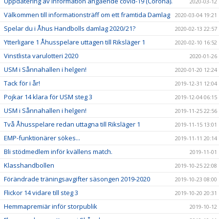
Uppdatering av information angående covid-19 (Corona).
2020-03-12
Välkommen till informationsträff om ett framtida Damlag
2020-03-04 19:21
Spelar du i Åhus Handbolls damlag 2020/21?
2020-02-13 22:57
Ytterligare 1 Åhusspelare uttagen till Riksläger 1
2020-02-10 16:52
Vinstlista varulotteri 2020
2020-01-26
USM i Sånnahallen i helgen!
2020-01-20 12:24
Tack för i år!
2019-12-31 12:04
Pojkar 14 klara för USM steg 3
2019-12-04 06:15
USM i Sånnahallen i helgen!
2019-11-25 22:56
Två Åhusspelare redan uttagna till Riksläger 1
2019-11-15 13:01
EMP-funktionärer sökes...
2019-11-11 20:14
Bli stödmedlem inför kvällens match.
2019-11-01
Klasshandbollen
2019-10-25 22:08
Förändrade träningsavgifter säsongen 2019-2020
2019-10-23 08:00
Flickor 14 vidare till steg 3
2019-10-20 20:31
Hemmapremiär inför storpublik
2019-10-12