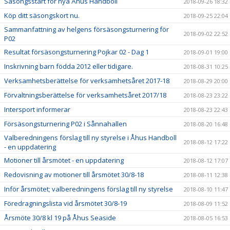
Säsongsstart för nya Åhus Handboll
2018-09-26 18:32
Köp ditt säsongskort nu.
2018-09-25 22:04
Sammanfattning av helgens försäsongsturnering för
2018-09-02 22:52
P02
Resultat försäsongsturnering Pojkar 02 - Dag 1
2018-09-01 19:00
Inskrivning barn födda 2012 eller tidigare.
2018-08-31 10:25
Verksamhetsberättelse för verksamhetsåret 2017-18
2018-08-29 20:00
Förvaltningsberättelse för verksamhetsåret 2017/18
2018-08-23 23:22
Intersport informerar
2018-08-23 22:43
Försäsongsturnering P02 i Sånnahallen
2018-08-20 16:48
Valberedningens förslag till ny styrelse i Åhus Handboll
2018-08-12 17:22
- en uppdatering
Motioner till årsmötet - en uppdatering
2018-08-12 17:07
Redovisning av motioner till årsmötet 30/8-18
2018-08-11 12:38
Inför årsmötet; valberedningens förslag till ny styrelse
2018-08-10 11:47
Föredragningslista vid årsmötet 30/8-19
2018-08-09 11:52
Årsmöte 30/8 kl 19 på Åhus Seaside
2018-08-05 16:53