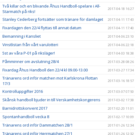
Två killar och en blivande Åhus Handboll-spelare i All-
2017-04-18 16:27
Starmatch på riks!
Stanley Cederberg fortsätter som tränare för damlaget
2017-04-11 17:43
Fixardagen den 22/4 flyttas till annat datum
2017-04-11 17:40
Bemanning i Kansliet
2017-04-06 23:10
Vinstlistan från vårt varulotteri
2017-04-06 22:18
5st av våra P-01 på riksläger!
2017-04-03 18:38
Påmminner om avslutning 28/4
2017-03-28 08:26
Fixardag Åhus Handboll den 22/4 kl 09.00-13.00
2017-03-27 17:34
Tränarens ord inför matchen mot Karlskrona Flottan
2017-03-16 18:57
17/3
Kontrolluppgifter 2016
2017-03-07 07:50
Skånsk handboll bjuder in till Verskamhetskongerens
2017-03-02 17:38
Barnidrottskonvent 2017
2017-02-20 11:01
Spontanhandboll vecka 8
2017-02-17 10:09
Tränarens ord inför Dammatchen 28/1
2017-01-26 12:34
Tränarens ord inför Herrmatchen 27/1
2017-01-26 12:32