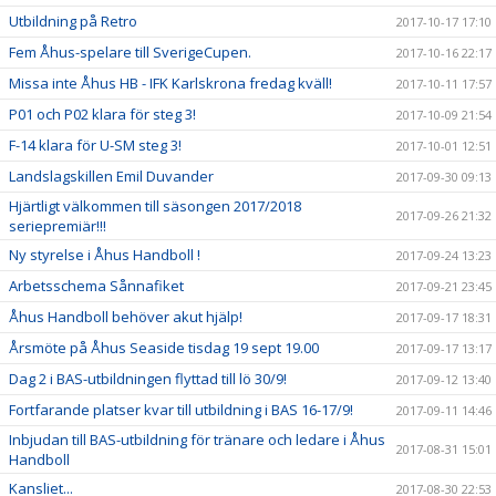
Utbildning på Retro
2017-10-17 17:10
Fem Åhus-spelare till SverigeCupen.
2017-10-16 22:17
Missa inte Åhus HB - IFK Karlskrona fredag kväll!
2017-10-11 17:57
P01 och P02 klara för steg 3!
2017-10-09 21:54
F-14 klara för U-SM steg 3!
2017-10-01 12:51
Landslagskillen Emil Duvander
2017-09-30 09:13
Hjärtligt välkommen till säsongen 2017/2018
2017-09-26 21:32
seriepremiär!!!
Ny styrelse i Åhus Handboll !
2017-09-24 13:23
Arbetsschema Sånnafiket
2017-09-21 23:45
Åhus Handboll behöver akut hjälp!
2017-09-17 18:31
Årsmöte på Åhus Seaside tisdag 19 sept 19.00
2017-09-17 13:17
Dag 2 i BAS-utbildningen flyttad till lö 30/9!
2017-09-12 13:40
Fortfarande platser kvar till utbildning i BAS 16-17/9!
2017-09-11 14:46
Inbjudan till BAS-utbildning för tränare och ledare i Åhus
2017-08-31 15:01
Handboll
Kansliet...
2017-08-30 22:53