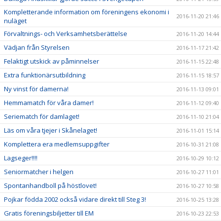
Kompletterande information om föreningens ekonomi i
2016-11-20 21:46
nuläget
Förvaltnings- och Verksamhetsberättelse
2016-11-20 14:44
Vädjan från Styrelsen
2016-11-17 21:42
Felaktigt utskick av påminnelser
2016-11-15 22:48
Extra funktionärsutbildning
2016-11-15 18:57
Ny vinst för damerna!
2016-11-13 09:01
Hemmamatch för våra damer!
2016-11-12 09:40
Seriematch för damlaget!
2016-11-10 21:04
Läs om våra tjejer i Skånelaget!
2016-11-01 15:14
Komplettera era medlemsuppgifter
2016-10-31 21:08
Lagseger!!!!
2016-10-29 10:12
Seniormatcher i helgen
2016-10-27 11:01
Spontanhandboll på höstlovet!
2016-10-27 10:58
Pojkar födda 2002 också vidare direkt till Steg 3!
2016-10-25 13:28
Gratis föreningsbiljetter till EM
2016-10-23 22:53