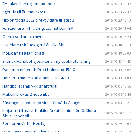
EM-Julavslutningserbjudande
2016-10-23 22:47
Agenda till årsmöte 25/10
2016-10-23 22:37
Flickor födda 2002 direkt vidare till steg 3
2016-10-23 18:13
Funktionärer till Tävlingsteamet Dam EM
2016-10-20 15:04
Gamla sedlar och mynt
2016-10-20 14:24
9 spelare i Skånelaget från lilla Åhus
2016-10-18 08:13
Inbjudan till alla flicklag
2016-10-18 08:03
Skånsk Handboll sjösätter en ny spelarutbildning
2016-10-13 14:43
Damerna möter HK Drott Halmstad 15/10
2016-10-13 14:07
Herrarna möter Karlshamns HF 14/10
2016-10-13 14:00
Handbollscamp v 44 snart fullt!
2016-10-06 10:56
Målvaktsfokus 2 november
2016-10-05 12:46
Säsongen inleds med vinst för båda A-lagen!
2016-10-03 20:21
Inbjudan till matchfunktionärsutbildning för föräldrar i
2016-09-30 10:17
Åhus Handboll
Seriepremiär för Herrlaget
2016-09-29 20:07
Föreningsdomarutbildning 12/10
2016-09-27 10:54