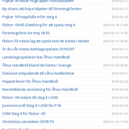
Pojkar 04 siktar högt uppe i huvudstaden
2019-03-27
Ny chans att köpa biljetter till föreningsfesten
2019-03-27
Pojkar 18 hoppfulla inför steg 4
2019-03-20
Flickor -04 till Göteborg för att spela steg 4
2019-03-19 21:00
Föreningsfest 4:e maj 18:30
2019-03-15 11:50
Flickor 03 nästa lag att spela mot de bästa i landet
2019-03-13 18:00
Är du vår nästa damlagsspelare 2019/20?
2019-03-11
Landslagsspelaren bar Åhus Handboll
2019-03-08
Åhus Handboll bland de bästa i Sverige
2019-03-06 18:00
Exklusivt erbjudande till våra medlemmar
2019-03-01
Hoppet lever för Åhus Handboll
2019-02-22
Nervkittlande avslutning för Åhus Handboll
2019-02-09
Flickor -04 vidare till steg 4 i USM.
2019-02-05
Juniorerna till Steg 4 i USM för P18
2019-02-04
USM Steg 4 för flickor -03
2019-01-31
Vinstslista varulotteri 2018/19
2019-01-26 17:00