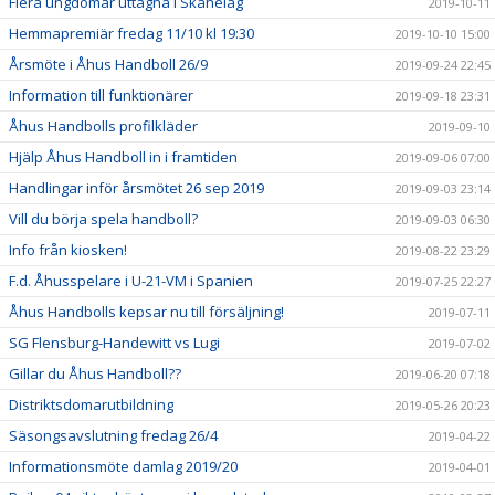
Flera ungdomar uttagna i Skånelag
2019-10-11
Hemmapremiär fredag 11/10 kl 19:30
2019-10-10 15:00
Årsmöte i Åhus Handboll 26/9
2019-09-24 22:45
Information till funktionärer
2019-09-18 23:31
Åhus Handbolls profilkläder
2019-09-10
Hjälp Åhus Handboll in i framtiden
2019-09-06 07:00
Handlingar inför årsmötet 26 sep 2019
2019-09-03 23:14
Vill du börja spela handboll?
2019-09-03 06:30
Info från kiosken!
2019-08-22 23:29
F.d. Åhusspelare i U-21-VM i Spanien
2019-07-25 22:27
Åhus Handbolls kepsar nu till försäljning!
2019-07-11
SG Flensburg-Handewitt vs Lugi
2019-07-02
Gillar du Åhus Handboll??
2019-06-20 07:18
Distriktsdomarutbildning
2019-05-26 20:23
Säsongsavslutning fredag 26/4
2019-04-22
Informationsmöte damlag 2019/20
2019-04-01