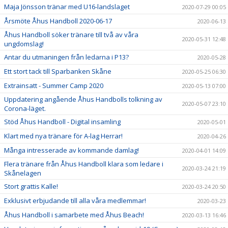
Maja Jönsson tränar med U16-landslaget
2020-07-29 00:05
Årsmöte Åhus Handboll 2020-06-17
2020-06-13
Åhus Handboll söker tränare till två av våra
2020-05-31 12:48
ungdomslag!
Antar du utmaningen från ledarna i P13?
2020-05-28
Ett stort tack till Sparbanken Skåne
2020-05-25 06:30
Extrainsatt - Summer Camp 2020
2020-05-13 07:00
Uppdatering angående Åhus Handbolls tolkning av
2020-05-07 23:10
Corona-läget.
Stöd Åhus Handboll - Digital insamling
2020-05-01
Klart med nya tränare för A-lag Herrar!
2020-04-26
Många intresserade av kommande damlag!
2020-04-01 14:09
Flera tränare från Åhus Handboll klara som ledare i
2020-03-24 21:19
Skånelagen
Stort grattis Kalle!
2020-03-24 20:50
Exklusivt erbjudande till alla våra medlemmar!
2020-03-23
Åhus Handboll i samarbete med Åhus Beach!
2020-03-13 16:46