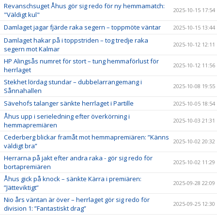
Revanschsuget Åhus gör sig redo för ny hemmamatch:
2025-10-15 17:54
"Väldigt kul"
Damlaget jagar fjärde raka segern – toppmöte väntar
2025-10-15 13:44
Damlaget hakar på i toppstriden – tog tredje raka
2025-10-12 12:11
segern mot Kalmar
HP Alingsås numret för stort – tung hemmaförlust för
2025-10-12 11:56
herrlaget
Stekhet lördag stundar – dubbelarrangemang i
2025-10-08 19:55
Sånnahallen
Sävehofs talanger sänkte herrlaget i Partille
2025-10-05 18:54
Åhus upp i serieledning efter överkörning i
2025-10-03 21:31
hemmapremiären
Cederberg blickar framåt mot hemmapremiären: ”Känns
2025-10-02 20:32
väldigt bra”
Herrarna på jakt efter andra raka - gör sig redo för
2025-10-02 11:29
bortapremiären
Åhus gick på knock – sänkte Kärra i premiären:
2025-09-28 22:09
”Jätteviktigt”
Nio års väntan är över – herrlaget gör sig redo för
2025-09-25 12:30
division 1: ”Fantastiskt drag”