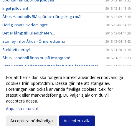
Spontanhandboll på Jullovet!
2015-12-18 12:32
Inget jullov än!
2015-12-11 13:19
Åhus Handbolls Blå spår och långsiktiga mål
2015-12-09 13:35
Härlig insats av damlaget!
2015-12-06 14:12
Det är långt till julledigheten…
2015-12-04 14:29
Stanley inför Åhus - Önnerediterna
2015-12-04 13:42
Stekhett derby!
2015-11-28 11:15
Åhus Handboll finns nu på Instagram!
2015-11-25 16:23
Stark insats av damerna men lite tyngre för herrarna!
2015-11-21 17:57
Tuff dag för Åhuslagen!
2015-11-14 17:53
För att hemsidan ska fungera korrekt använder vi nödvändiga
Vänner!
cookies från SportAdmin. Dessa går inte att stänga av.
2015-11-14 09:51
Föreningen kan också använda frivilliga cookies, t.ex. för
Härlig seger tjejer!
2015-11-07 17:56
statistik eller marknadsföring. Du väljer själv om du vill
Från handbollsskola till elit – nu händer det i
acceptera dessa.
2015-11-06 10:20
Sånnahallen igen!
Anpassa dina val
Åhus Handboll har haft årsmöte
2015-10-28 17:59
Spontanhandboll på Höstlovet
Acceptera nödvändiga
Acceptera alla
2015-10-27 10:44
Kom ihåg - Årsmöte
2015-10-25 21:09