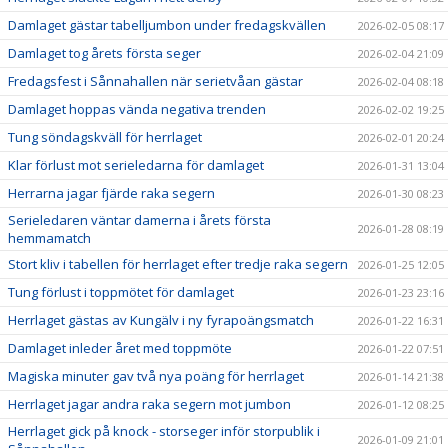
Damlaget gästar tabelljumbon under fredagskvällen
2026-02-05 08:17
Damlaget tog årets första seger
2026-02-04 21:09
Fredagsfest i Sånnahallen när serietvåan gästar
2026-02-04 08:18
Damlaget hoppas vända negativa trenden
2026-02-02 19:25
Tung söndagskväll för herrlaget
2026-02-01 20:24
Klar förlust mot serieledarna för damlaget
2026-01-31 13:04
Herrarna jagar fjärde raka segern
2026-01-30 08:23
Serieledaren väntar damerna i årets första
2026-01-28 08:19
hemmamatch
Stort kliv i tabellen för herrlaget efter tredje raka segern
2026-01-25 12:05
Tung förlust i toppmötet för damlaget
2026-01-23 23:16
Herrlaget gästas av Kungälv i ny fyrapoängsmatch
2026-01-22 16:31
Damlaget inleder året med toppmöte
2026-01-22 07:51
Magiska minuter gav två nya poäng för herrlaget
2026-01-14 21:38
Herrlaget jagar andra raka segern mot jumbon
2026-01-12 08:25
Herrlaget gick på knock - storseger inför storpublik i
2026-01-09 21:01