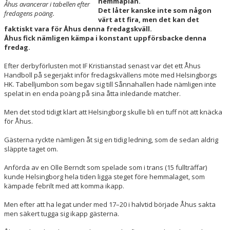
hemmaplan.
Åhus avancerar i tabellen efter
SOCIALA MEDIER
Det låter kanske inte som någon
fredagens poäng.
värt att fira, men det kan det
faktiskt vara för Åhus denna fredagskväll.
OM ÅHUS HANDBOLL
Åhus fick nämligen kämpa i konstant uppförsbacke denna
fredag.
BLÅ TRÅDEN
Efter derbyförlusten mot IF Kristianstad senast var det ett Åhus
Handboll på segerjakt inför fredagskvällens möte med Helsingborgs
HK. Tabelljumbon som begav sig till Sånnahallen hade nämligen inte
spelat in en enda poäng på sina åtta inledande matcher.
Men det stod tidigt klart att Helsingborg skulle bli en tuff nöt att knäcka
för Åhus.
Gästerna ryckte nämligen åt sig en tidig ledning, som de sedan aldrig
släppte taget om.
Anförda av en Olle Berndt som spelade som i trans (15 fullträffar)
kunde Helsingborg hela tiden ligga steget före hemmalaget, som
kämpade febrilt med att komma ikapp.
Men efter att ha legat under med 17–20 i halvtid började Åhus sakta
men säkert tugga sig ikapp gästerna.