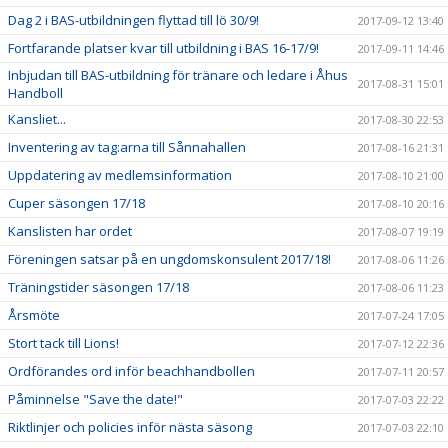
Dag 2 i BAS-utbildningen flyttad till lö 30/9!
2017-09-12 13:40
Fortfarande platser kvar till utbildning i BAS 16-17/9!
2017-09-11 14:46
Inbjudan till BAS-utbildning för tränare och ledare i Åhus
2017-08-31 15:01
Handboll
Kansliet...
2017-08-30 22:53
Inventering av tag:arna till Sånnahallen
2017-08-16 21:31
Uppdatering av medlemsinformation
2017-08-10 21:00
Cuper säsongen 17/18
2017-08-10 20:16
Kanslisten har ordet
2017-08-07 19:19
Föreningen satsar på en ungdomskonsulent 2017/18!
2017-08-06 11:26
Träningstider säsongen 17/18
2017-08-06 11:23
Årsmöte
2017-07-24 17:05
Stort tack till Lions!
2017-07-12 22:36
Ordförandes ord inför beachhandbollen
2017-07-11 20:57
Påminnelse "Save the date!"
2017-07-03 22:22
Riktlinjer och policies inför nästa säsong
2017-07-03 22:10