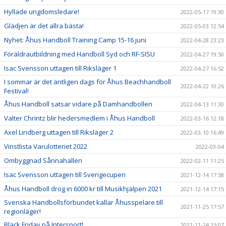
Hyllade ungdomsledare!
2022-05-17 19:30
Glädjen är det allra bästa!
2022-05-03 12:54
Nyhet: Åhus Handboll Training Camp 15-16 juni
2022-04-28 23:23
Föräldrautbildning med Handboll Syd och RF-SISU
2022-04-27 19:50
Isac Svensson uttagen till Riksläger 1
2022-04-27 16:52
I sommar är det äntligen dags för Åhus Beachhandboll
2022-04-22 10:26
Festival!
Åhus Handboll satsar vidare på Damhandbollen
2022-04-13 11:30
Valter Chrintz blir hedersmedlem i Åhus Handboll
2022-03-16 12:18
Axel Lindberg uttagen till Riksläger 2
2022-03-10 16:49
Vinstlista Varulotteriet 2022
2022-03-04
Ombyggnad Sånnahallen
2022-02-11 11:25
Isac Svensson uttagen till Sverigecupen
2021-12-14 17:58
Åhus Handboll drog in 6000 kr till Musikhjälpen 2021
2021-12-14 17:15
Svenska Handbollsförbundet kallar Åhusspelare till
2021-11-25 17:57
regionläger!
Black Friday på Intersport!
2021-11-24 15:07