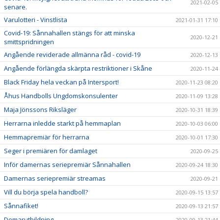
2021-02-05
senare.
Varulotteri - Vinstlista
2021-01-31 17:10
Covid-19: Sånnahallen stängs för att minska
2020-12-21
smittspridningen
Angående reviderade allmänna råd - covid-19
2020-12-13
Angående förlängda skärpta restriktioner i Skåne
2020-11-24
Black Friday hela veckan på Intersport!
2020-11-23 08:20
Åhus Handbolls Ungdomskonsulenter
2020-11-09 13:28
Maja Jönssons Riksläger
2020-10-31 18:39
Herrarna inledde starkt på hemmaplan
2020-10-03 06:00
Hemmapremiär för herrarna
2020-10-01 17:30
Seger i premiären för damlaget
2020-09-25
Inför damernas seriepremiär Sånnahallen
2020-09-24 18:30
Damernas seriepremiär streamas
2020-09-21
Vill du börja spela handboll?
2020-09-15 13:57
Sånnafiket!
2020-09-13 21:57
Domarutbildning
2020-09-13 21:44