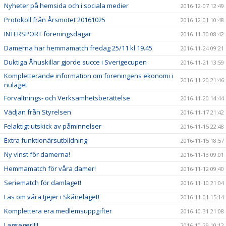
Nyheter på hemsida och i sociala medier
2016-12-07 12:49
Protokoll från Årsmötet 20161025
2016-12-01 10:48
INTERSPORT föreningsdagar
2016-11-30 08:42
Damerna har hemmamatch fredag 25/11 kl 19.45
2016-11-24 09:21
Duktiga Åhuskillar gjorde succe i Sverigecupen
2016-11-21 13:59
Kompletterande information om föreningens ekonomi i
2016-11-20 21:46
nuläget
Förvaltnings- och Verksamhetsberättelse
2016-11-20 14:44
Vädjan från Styrelsen
2016-11-17 21:42
Felaktigt utskick av påminnelser
2016-11-15 22:48
Extra funktionärsutbildning
2016-11-15 18:57
Ny vinst för damerna!
2016-11-13 09:01
Hemmamatch för våra damer!
2016-11-12 09:40
Seriematch för damlaget!
2016-11-10 21:04
Läs om våra tjejer i Skånelaget!
2016-11-01 15:14
Komplettera era medlemsuppgifter
2016-10-31 21:08
Lagseger!!!!
2016-10-29 10:12