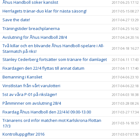
Åhus Handboll söker kanslist
2017-06-25 17:12
Herrlagets tränar-duo klar för nästa säsong!
2017-05-15 08:27
Save the date!
2017-04-27 13:29
Träningstider breachplanerna
2017-04-25 16:52
Avslutning för Åhus Handboll 28/4
2017-04-24 20:16
Två killar och en blivande Åhus Handboll-spelare i All-
2017-04-18 16:27
Starmatch på riks!
Stanley Cederberg fortsätter som tränare för damlaget
2017-04-11 17:43
Fixardagen den 22/4 flyttas till annat datum
2017-04-11 17:40
Bemanning i Kansliet
2017-04-06 23:10
Vinstlistan från vårt varulotteri
2017-04-06 22:18
5st av våra P-01 på riksläger!
2017-04-03 18:38
Påmminner om avslutning 28/4
2017-03-28 08:26
Fixardag Åhus Handboll den 22/4 kl 09.00-13.00
2017-03-27 17:34
Tränarens ord inför matchen mot Karlskrona Flottan
2017-03-16 18:57
17/3
Kontrolluppgifter 2016
2017-03-07 07:50