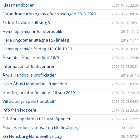
Klasshandbollen
2019-10-25 22:08
Förändrade träningsavgifter säsongen 2019-2020
2019-10-23 08:00
Flickor 14 vidare till steg 3
2019-10-20 20:31
Hemmapremiär inför storpublik
2019-10-12
Flera ungdomar uttagna i Skånelag
2019-10-11
Hemmapremiär fredag 11/10 kl 19:30
2019-10-10 15:00
Årsmöte i Åhus Handboll 26/9
2019-09-24 22:45
Information till funktionärer
2019-09-18 23:31
Åhus Handbolls profilkläder
2019-09-10
Hjälp Åhus Handboll in i framtiden
2019-09-06 07:00
Handlingar inför årsmötet 26 sep 2019
2019-09-03 23:14
Vill du börja spela handboll?
2019-09-03 06:30
Info från kiosken!
2019-08-22 23:29
F.d. Åhusspelare i U-21-VM i Spanien
2019-07-25 22:27
Åhus Handbolls kepsar nu till försäljning!
2019-07-11
SG Flensburg-Handewitt vs Lugi
2019-07-02