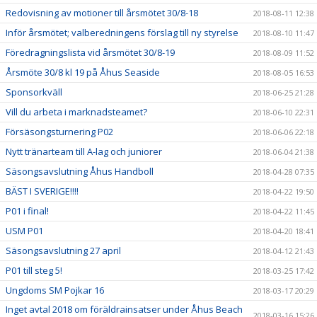
Redovisning av motioner till årsmötet 30/8-18
2018-08-11 12:38
Inför årsmötet; valberedningens förslag till ny styrelse
2018-08-10 11:47
Föredragningslista vid årsmötet 30/8-19
2018-08-09 11:52
Årsmöte 30/8 kl 19 på Åhus Seaside
2018-08-05 16:53
Sponsorkväll
2018-06-25 21:28
Vill du arbeta i marknadsteamet?
2018-06-10 22:31
Försäsongsturnering P02
2018-06-06 22:18
Nytt tränarteam till A-lag och juniorer
2018-06-04 21:38
Säsongsavslutning Åhus Handboll
2018-04-28 07:35
BÄST I SVERIGE!!!!
2018-04-22 19:50
P01 i final!
2018-04-22 11:45
USM P01
2018-04-20 18:41
Säsongsavslutning 27 april
2018-04-12 21:43
P01 till steg 5!
2018-03-25 17:42
Ungdoms SM Pojkar 16
2018-03-17 20:29
Inget avtal 2018 om föräldrainsatser under Åhus Beach
2018-03-16 15:26