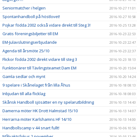
Seniormatcher i helgen
2016-10-27 11:01
Spontanhandboll på höstlovet!
2016-10-27 10:58
Pojkar födda 2002 också vidare direkt till Steg 3!
2016-10-25 13:28
Gratis föreningsbiljetter till EM
2016-10-23 22:53
EM-Julavslutningserbjudande
2016-10-23 22:47
Agenda till årsmöte 25/10
2016-10-23 22:37
Flickor födda 2002 direkt vidare till steg 3
2016-10-23 18:13
Funktionärer till Tävlingsteamet Dam EM
2016-10-20 15:04
Gamla sedlar och mynt
2016-10-20 14:24
9 spelare i Skånelaget från lilla Åhus
2016-10-18 08:13
Inbjudan till alla flicklag
2016-10-18 08:03
Skånsk Handboll sjösätter en ny spelarutbildning
2016-10-13 14:43
Damerna möter HK Drott Halmstad 15/10
2016-10-13 14:07
Herrarna möter Karlshamns HF 14/10
2016-10-13 14:00
Handbollscamp v 44 snart fullt!
2016-10-06 10:56
Målvaktsfokus 2 november
2016-10-05 12:46