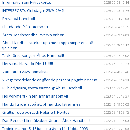
Information om Fritidskortet
2025-09-25 10:14
INTERSPORTs Clubdagar 23/9–29/9!
2025-09-23 16:59
Prova på handboll!
2025-08-31 21:00
Ebjudande från Intersport
2025-08-04 15:55
Årets Beachhandbollsvecka är här!
2025-07-09 14:09
Åhus Handboll stärker upp med toppkompetens på
2025-04-18 15:12
tjejsidan
Tack för säsongen, Åhus Handboll!
2025-04-16 18:02
Herrarna klara för DIV 1 !!!!!!!!!
2025-04-06 18:49
Varulotteri 2025 - Vinstlista
2025-02-28 21:46
Viktigt meddelande angående personuppgiftsincident
2025-02-06 14:28
Bli blodgivare, stötta samtidigt Åhus Handboll!
2023-01-23 18:41
Höj volymen! - Ingen annan är som vi!
2023-01-05 12:37
Har du funderat på att bli handbollstränare?
2022-12-19 00:05
Grattis Tuve och tack Heléne & Pontus!
2022-06-16 06:42
Dan Beutler blir målvaktstränare i Åhus Handboll !
2022-06-04 15:00
Trainingcamp 15-16 juni - nu även för födda 2008.
2022-05-17 21:00