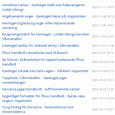
Seriefinal väntar – damlaget ställs mot fullpoängaren
2025-11-11 16:07
Lödde Vikings
Högdramatisk seger - damlaget hakar på i toppstriden
2025-11-08 18:35
Herrlaget tog blytung seger efter imponerande
2025-11-08 10:01
vändning
Fyrapoängsmatch för herrlaget – Lödde Vikings besöker
2025-11-05 13:03
Sånnahallen
Damlaget laddar för stekhett derby i Sånnahallen
2025-11-05 11:58
Åhus Handboll samarbetar med Skånesol
2025-10-31 08:53
Ny förlust i Skånederbyt för tappert kämpande Åhus
2025-10-24 23:52
Handboll
Damlaget orkade inte hela vägen – föll klart i toppmötet
2025-10-24 22:57
Toppmöte i Sånnahallen – damlaget jagar
2025-10-22 13:35
serieledningen
Herrarna jagar trendbrott – tufft bortamöte väntar
2025-10-22 13:22
Segertåget fortsätter för Åhus Handboll – fjärde raka
2025-10-17 23:34
segern i toppmötet
Tung fredag för herrarna – hemmaförlust mot
2025-10-17 23:31
Önnerediterna