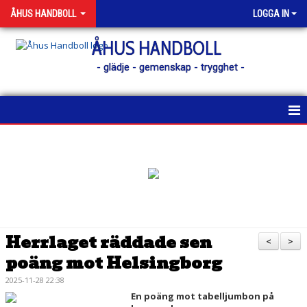
ÅHUS HANDBOLL
LOGGA IN
ÅHUS HANDBOLL
- glädje - gemenskap - trygghet -
HEM
KONTAKT
NYHETER
KALENDER
Herrlaget räddade sen
<
>
poäng mot Helsingborg
MATCHER
2025-11-28 22:38
MEDLEM
En poäng mot tabelljumbon på