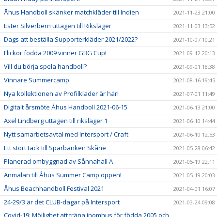
Åhus Handboll skänker matchkläder till Indien
2021-11-23 21:00
Ester Silverbern uttagen till Riksläger
2021-11-03 13:52
Dags att beställa Supporterkläder 2021/2022?
2021-10-07 10:21
Flickor födda 2009 vinner GBG Cup!
2021-09-12 20:13
Vill du börja spela handboll?
2021-09-01 18:38
Vinnare Summercamp
2021-08-16 19:45
Nya kollektionen av Profilkläder är här!
2021-07-01 11:49
Digitalt årsmöte Åhus Handboll 2021-06-15
2021-06-13 21:00
Axel Lindberg uttagen till riksläger 1
2021-06-10 14:44
Nytt samarbetsavtal med Intersport / Craft
2021-06-10 12:53
Ett stort tack till Sparbanken Skåne
2021-05-28 06:42
Planerad ombyggnad av Sånnahall A
2021-05-19 22:11
Anmälan till Åhus Summer Camp öppen!
2021-05-19 20:03
Åhus Beachhandboll Festival 2021
2021-04-01 16:07
24-29/3 är det CLUB-dagar på Intersport
2021-03-24 09:08
Covid-19: Möjlighet att träna inomhus för födda 2005 och