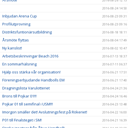
Årsmöte
2016-08-26 12:13
2016-08-24 14:50
Inbjudan Arena Cup
2016-08-23 09:31
Profilutprovning
2016-08-23 09:16
Distriktsfuntionärsutbildning
2016-08-18 18:11
Årsmöte flyttas
2016-08-04 17:49
Ny kanslist!
2016-08-02 10:47
Arbetsbeskrinvingar Beach 2016
2016-07-13 18:37
En sommarhälsning
2016-07-11 06:37
Hjälp oss stärka vår organisation!
2016-06-21 17:51
Föreningserbjudande Handbolls EM
2016-06-21 17:40
Dragningslista Varulotteriet
2016-04-24 21:36
Brons till Pojkar 01!!!
2016-04-24 16:46
Pojkar 01 till semifinal i USM!!!
2016-04-23 13:48
Imorgon smäller det! Avslutningsfest på Rökeriet!
2016-04-22 16:00
P01 till Finalsteget i SM!
2016-04-21 16:39