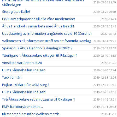
Flera tränare från Åhus Handboll klara som ledare i
2020-03-24 21:19
Skånelagen
Stort grattis Kalle!
2020-03-24 20:50
Exklusivt erbjudande till alla våra medlemmar!
2020-03-23
Åhus Handboll i samarbete med Åhus Beach!
2020-03-13 16:46
Uppdatering av information angående covid-19 (Corona).
2020-03-12
Välkommen till informationsträff om ett framtida Damlag
2020-03-04 19:21
Spelar du i Åhus Handbolls damlag 2020/21?
2020-02-13 22:57
Ytterligare 1 Åhusspelare uttagen till Riksläger 1
2020-02-10 16:52
Vinstlista varulotteri 2020
2020-01-26
USM i Sånnahallen i helgen!
2020-01-20 12:24
Tack för i år!
2019-12-31 12:04
Pojkar 14 klara för USM steg 3
2019-12-04 06:15
USM i Sånnahallen i helgen!
2019-11-25 22:56
Två Åhusspelare redan uttagna till Riksläger 1
2019-11-15 13:01
EMP-funktionärer sökes...
2019-11-11 20:14
Bli stödmedlem inför kvällens match.
2019-11-01