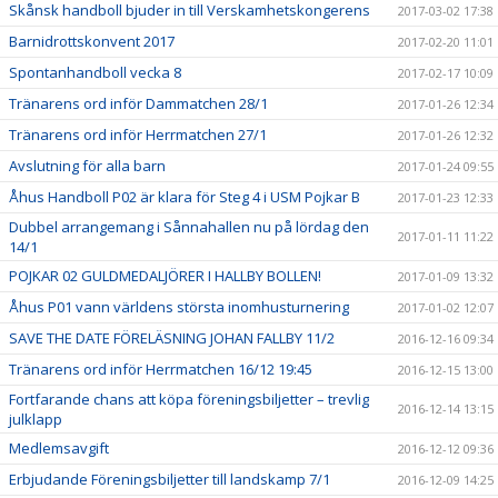
Skånsk handboll bjuder in till Verskamhetskongerens
2017-03-02 17:38
Barnidrottskonvent 2017
2017-02-20 11:01
Spontanhandboll vecka 8
2017-02-17 10:09
Tränarens ord inför Dammatchen 28/1
2017-01-26 12:34
Tränarens ord inför Herrmatchen 27/1
2017-01-26 12:32
Avslutning för alla barn
2017-01-24 09:55
Åhus Handboll P02 är klara för Steg 4 i USM Pojkar B
2017-01-23 12:33
Dubbel arrangemang i Sånnahallen nu på lördag den
2017-01-11 11:22
14/1
POJKAR 02 GULDMEDALJÖRER I HALLBY BOLLEN!
2017-01-09 13:32
Åhus P01 vann världens största inomhusturnering
2017-01-02 12:07
SAVE THE DATE FÖRELÄSNING JOHAN FALLBY 11/2
2016-12-16 09:34
Tränarens ord inför Herrmatchen 16/12 19:45
2016-12-15 13:00
Fortfarande chans att köpa föreningsbiljetter – trevlig
2016-12-14 13:15
julklapp
Medlemsavgift
2016-12-12 09:36
Erbjudande Föreningsbiljetter till landskamp 7/1
2016-12-09 14:25