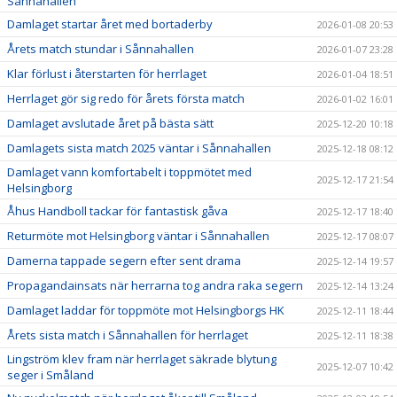
Sånnahallen
Damlaget startar året med bortaderby
2026-01-08 20:53
Årets match stundar i Sånnahallen
2026-01-07 23:28
Klar förlust i återstarten för herrlaget
2026-01-04 18:51
Herrlaget gör sig redo för årets första match
2026-01-02 16:01
Damlaget avslutade året på bästa sätt
2025-12-20 10:18
Damlagets sista match 2025 väntar i Sånnahallen
2025-12-18 08:12
Damlaget vann komfortabelt i toppmötet med
2025-12-17 21:54
Helsingborg
Åhus Handboll tackar för fantastisk gåva
2025-12-17 18:40
Returmöte mot Helsingborg väntar i Sånnahallen
2025-12-17 08:07
Damerna tappade segern efter sent drama
2025-12-14 19:57
Propagandainsats när herrarna tog andra raka segern
2025-12-14 13:24
Damlaget laddar för toppmöte mot Helsingborgs HK
2025-12-11 18:44
Årets sista match i Sånnahallen för herrlaget
2025-12-11 18:38
Lingström klev fram när herrlaget säkrade blytung
2025-12-07 10:42
seger i Småland