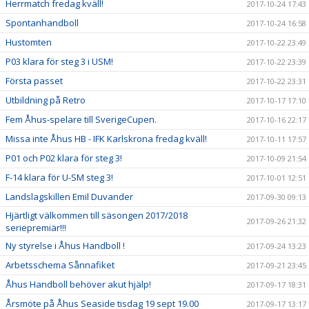
Herrmatch fredag kväll!
2017-10-24 17:43
Spontanhandboll
2017-10-24 16:58
Hustomten
2017-10-22 23:49
P03 klara för steg 3 i USM!
2017-10-22 23:39
Första passet
2017-10-22 23:31
Utbildning på Retro
2017-10-17 17:10
Fem Åhus-spelare till SverigeCupen.
2017-10-16 22:17
Missa inte Åhus HB - IFK Karlskrona fredag kväll!
2017-10-11 17:57
P01 och P02 klara för steg 3!
2017-10-09 21:54
F-14 klara för U-SM steg 3!
2017-10-01 12:51
Landslagskillen Emil Duvander
2017-09-30 09:13
Hjärtligt välkommen till säsongen 2017/2018
2017-09-26 21:32
seriepremiär!!!
Ny styrelse i Åhus Handboll !
2017-09-24 13:23
Arbetsschema Sånnafiket
2017-09-21 23:45
Åhus Handboll behöver akut hjälp!
2017-09-17 18:31
Årsmöte på Åhus Seaside tisdag 19 sept 19.00
2017-09-17 13:17