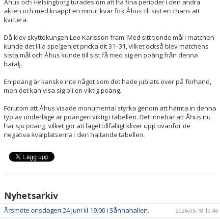
Åhus och Helsingborg turades om att ha fina perioder i den andra
akten och med knappt en minut kvar fick Åhus till sist en chans att
kvittera.
Då klev skyttekungen Leo Karlsson fram. Med sitt tionde mål i matchen
kunde det lilla spelgeniet pricka dit 31–31, vilket också blev matchens
sista mål och Åhus kunde till sist få med sig en poäng från denna
batalj.
En poäng är kanske inte något som det hade jublats över på förhand,
men det kan visa sig bli en viktig poäng.
Förutom att Åhus visade monumental styrka genom att hämta in denna
typ av underläge är poängen viktig i tabellen. Det innebär att Åhus nu
har sju poäng, vilket gör att laget tillfälligt kliver upp ovanför de
negativa kvalplatserna i den haltande tabellen.
Nyhetsarkiv
Årsmöte onsdagen 24 juni kl 19.00 i Sånnahallen.
2026-05-18 19:46