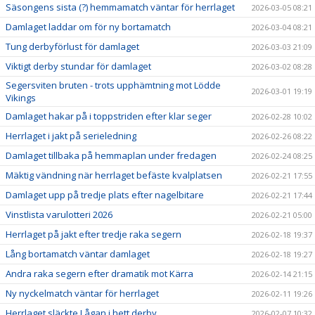
Säsongens sista (?) hemmamatch väntar för herrlaget
2026-03-05 08:21
Damlaget laddar om för ny bortamatch
2026-03-04 08:21
Tung derbyförlust för damlaget
2026-03-03 21:09
Viktigt derby stundar för damlaget
2026-03-02 08:28
Segersviten bruten - trots upphämtning mot Lödde
2026-03-01 19:19
Vikings
Damlaget hakar på i toppstriden efter klar seger
2026-02-28 10:02
Herrlaget i jakt på serieledning
2026-02-26 08:22
Damlaget tillbaka på hemmaplan under fredagen
2026-02-24 08:25
Mäktig vändning när herrlaget befäste kvalplatsen
2026-02-21 17:55
Damlaget upp på tredje plats efter nagelbitare
2026-02-21 17:44
Vinstlista varulotteri 2026
2026-02-21 05:00
Herrlaget på jakt efter tredje raka segern
2026-02-18 19:37
Lång bortamatch väntar damlaget
2026-02-18 19:27
Andra raka segern efter dramatik mot Kärra
2026-02-14 21:15
Ny nyckelmatch väntar för herrlaget
2026-02-11 19:26
Herrlaget släckte Lågan i hett derby
2026-02-07 10:32