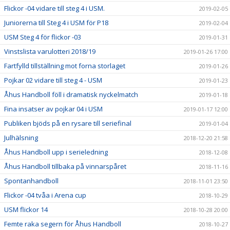
Flickor -04 vidare till steg 4 i USM.
2019-02-05
Juniorerna till Steg 4 i USM för P18
2019-02-04
USM Steg 4 för flickor -03
2019-01-31
Vinstslista varulotteri 2018/19
2019-01-26 17:00
Fartfylld tillställning mot forna storlaget
2019-01-26
Pojkar 02 vidare till steg 4 - USM
2019-01-23
Åhus Handboll föll i dramatisk nyckelmatch
2019-01-18
Fina insatser av pojkar 04 i USM
2019-01-17 12:00
Publiken bjöds på en rysare till seriefinal
2019-01-04
Julhälsning
2018-12-20 21:58
Åhus Handboll upp i serieledning
2018-12-08
Åhus Handboll tillbaka på vinnarspåret
2018-11-16
Spontanhandboll
2018-11-01 23:50
Flickor -04 tvåa i Arena cup
2018-10-29
USM flickor 14
2018-10-28 20:00
Femte raka segern för Åhus Handboll
2018-10-27