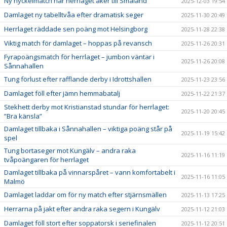
Ny nyckelmatch när herrlaget åker till Småland
2025-12-03 19:54
Damlaget ny tabelltvåa efter dramatisk seger
2025-11-30 20:49
Herrlaget räddade sen poäng mot Helsingborg
2025-11-28 22:38
Viktig match för damlaget – hoppas på revansch
2025-11-26 20:31
Fyrapoängsmatch för herrlaget – jumbon väntar i
2025-11-26 20:08
Sånnahallen
Tung förlust efter rafflande derby i Idrottshallen
2025-11-23 23:56
Damlaget föll efter jämn hemmabatalj
2025-11-22 21:37
Stekhett derby mot Kristianstad stundar för herrlaget:
2025-11-20 20:45
”Bra känsla”
Damlaget tillbaka i Sånnahallen – viktiga poäng står på
2025-11-19 15:42
spel
Tung bortaseger mot Kungälv – andra raka
2025-11-16 11:19
tvåpoängaren för herrlaget
Damlaget tillbaka på vinnarspåret – vann komfortabelt i
2025-11-16 11:05
Malmö
Damlaget laddar om för ny match efter stjärnsmällen
2025-11-13 17:25
Herrarna på jakt efter andra raka segern i Kungälv
2025-11-12 21:03
Damlaget föll stort efter soppatorsk i seriefinalen
2025-11-12 20:51