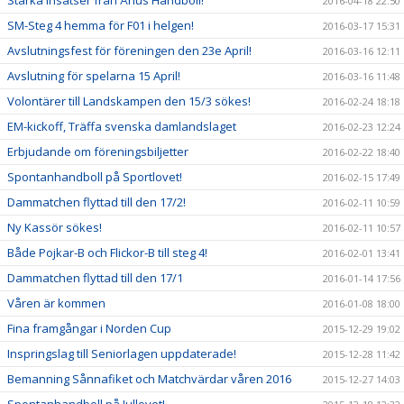
Starka insatser från Åhus Handboll!
2016-04-18 22:50
SM-Steg 4 hemma för F01 i helgen!
2016-03-17 15:31
Avslutningsfest för föreningen den 23e April!
2016-03-16 12:11
Avslutning för spelarna 15 April!
2016-03-16 11:48
Volontärer till Landskampen den 15/3 sökes!
2016-02-24 18:18
EM-kickoff, Träffa svenska damlandslaget
2016-02-23 12:24
Erbjudande om föreningsbiljetter
2016-02-22 18:40
Spontanhandboll på Sportlovet!
2016-02-15 17:49
Dammatchen flyttad till den 17/2!
2016-02-11 10:59
Ny Kassör sökes!
2016-02-11 10:57
Både Pojkar-B och Flickor-B till steg 4!
2016-02-01 13:41
Dammatchen flyttad till den 17/1
2016-01-14 17:56
Våren är kommen
2016-01-08 18:00
Fina framgångar i Norden Cup
2015-12-29 19:02
Inspringslag till Seniorlagen uppdaterade!
2015-12-28 11:42
Bemanning Sånnafiket och Matchvärdar våren 2016
2015-12-27 14:03