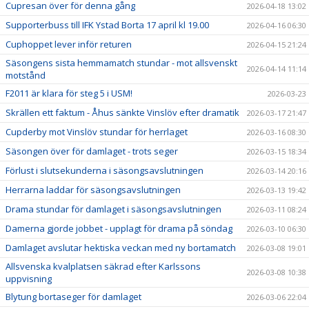
Cupresan över för denna gång
2026-04-18 13:02
Supporterbuss till IFK Ystad Borta 17 april kl 19.00
2026-04-16 06:30
Cuphoppet lever inför returen
2026-04-15 21:24
Säsongens sista hemmamatch stundar - mot allsvenskt
2026-04-14 11:14
motstånd
F2011 är klara för steg 5 i USM!
2026-03-23
Skrällen ett faktum - Åhus sänkte Vinslöv efter dramatik
2026-03-17 21:47
Cupderby mot Vinslöv stundar för herrlaget
2026-03-16 08:30
Säsongen över för damlaget - trots seger
2026-03-15 18:34
Förlust i slutsekunderna i säsongsavslutningen
2026-03-14 20:16
Herrarna laddar för säsongsavslutningen
2026-03-13 19:42
Drama stundar för damlaget i säsongsavslutningen
2026-03-11 08:24
Damerna gjorde jobbet - upplagt för drama på söndag
2026-03-10 06:30
Damlaget avslutar hektiska veckan med ny bortamatch
2026-03-08 19:01
Allsvenska kvalplatsen säkrad efter Karlssons
2026-03-08 10:38
uppvisning
Blytung bortaseger för damlaget
2026-03-06 22:04