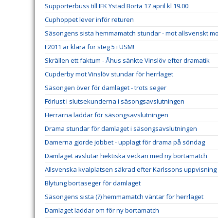
Supporterbuss till IFK Ystad Borta 17 april kl 19.00
Cuphoppet lever inför returen
Säsongens sista hemmamatch stundar - mot allsvenskt m
F2011 är klara för steg 5 i USM!
Skrällen ett faktum - Åhus sänkte Vinslöv efter dramatik
Cupderby mot Vinslöv stundar för herrlaget
Säsongen över för damlaget - trots seger
Förlust i slutsekunderna i säsongsavslutningen
Herrarna laddar för säsongsavslutningen
Drama stundar för damlaget i säsongsavslutningen
Damerna gjorde jobbet - upplagt för drama på söndag
Damlaget avslutar hektiska veckan med ny bortamatch
Allsvenska kvalplatsen säkrad efter Karlssons uppvisning
Blytung bortaseger för damlaget
Säsongens sista (?) hemmamatch väntar för herrlaget
Damlaget laddar om för ny bortamatch