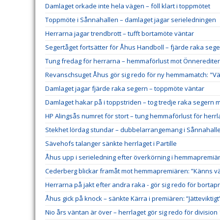
Damlaget orkade inte hela vägen – föll klart i toppmötet
Toppmöte i Sånnahallen – damlaget jagar serieledningen
Herrarna jagar trendbrott – tufft bortamöte väntar
Segertåget fortsätter för Åhus Handboll – fjärde raka sege
Tung fredag för herrarna – hemmaförlust mot Önneredite
Revanschsuget Åhus gör sig redo för ny hemmamatch: "Väl
Damlaget jagar fjärde raka segern – toppmöte väntar
Damlaget hakar på i toppstriden – tog tredje raka segern 
HP Alingsås numret för stort – tung hemmaförlust för herrl
Stekhet lördag stundar – dubbelarrangemang i Sånnahall
Sävehofs talanger sänkte herrlaget i Partille
Åhus upp i serieledning efter överkörning i hemmapremiä
Cederberg blickar framåt mot hemmapremiären: ”Känns väl
Herrarna på jakt efter andra raka - gör sig redo för borta
Åhus gick på knock – sänkte Kärra i premiären: ”Jätteviktigt
Nio års väntan är över – herrlaget gör sig redo för division 