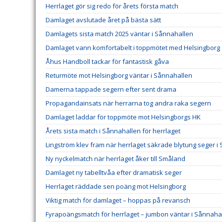
Herrlaget gör sig redo för årets första match
Damlaget avslutade året på bästa sätt
Damlagets sista match 2025 väntar i Sånnahallen
Damlaget vann komfortabelt i toppmötet med Helsingborg
Åhus Handboll tackar för fantastisk gåva
Returmöte mot Helsingborg väntar i Sånnahallen
Damerna tappade segern efter sent drama
Propagandainsats när herrarna tog andra raka segern
Damlaget laddar för toppmöte mot Helsingborgs HK
Årets sista match i Sånnahallen för herrlaget
Lingström klev fram när herrlaget säkrade blytung seger i
Ny nyckelmatch när herrlaget åker till Småland
Damlaget ny tabelltvåa efter dramatisk seger
Herrlaget räddade sen poäng mot Helsingborg
Viktig match för damlaget – hoppas på revansch
Fyrapoängsmatch för herrlaget – jumbon väntar i Sånnaha