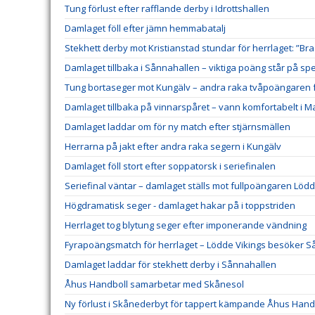
Tung förlust efter rafflande derby i Idrottshallen
Damlaget föll efter jämn hemmabatalj
Stekhett derby mot Kristianstad stundar för herrlaget: ”Bra
Damlaget tillbaka i Sånnahallen – viktiga poäng står på spe
Tung bortaseger mot Kungälv – andra raka tvåpoängaren f
Damlaget tillbaka på vinnarspåret – vann komfortabelt i 
Damlaget laddar om för ny match efter stjärnsmällen
Herrarna på jakt efter andra raka segern i Kungälv
Damlaget föll stort efter soppatorsk i seriefinalen
Seriefinal väntar – damlaget ställs mot fullpoängaren Lödd
Högdramatisk seger - damlaget hakar på i toppstriden
Herrlaget tog blytung seger efter imponerande vändning
Fyrapoängsmatch för herrlaget – Lödde Vikings besöker 
Damlaget laddar för stekhett derby i Sånnahallen
Åhus Handboll samarbetar med Skånesol
Ny förlust i Skånederbyt för tappert kämpande Åhus Hand