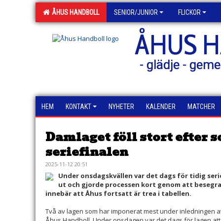
ÅHUS HANDBOLL
SENIOR/JUNIOR
FLICKOR
ÅHUS 
- glädje - geme
HEM
KONTAKT
NYHETER
KALENDER
MATCHER
Damlaget föll stort efter 
seriefinalen
2025-11-12 20:51
Under onsdagskvällen var det dags för tidig serief
ut och gjorde processen kort genom att besegr
innebär att Åhus fortsatt är trea i tabellen.
Två av lagen som har imponerat mest under inledningen av
Åhus Handboll. Under onsdagen var det dags för lagen att s