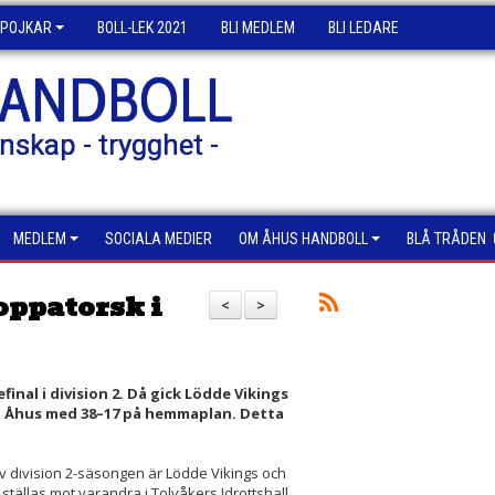
POJKAR
BOLL-LEK 2021
BLI MEDLEM
BLI LEDARE
HANDBOLL
nskap - trygghet -
MEDLEM
SOCIALA MEDIER
OM ÅHUS HANDBOLL
BLÅ TRÅDEN
soppatorsk i
<
>
inal i division 2. Då gick Lödde Vikings
a Åhus med 38–17 på hemmaplan. Detta
 division 2-säsongen är Lödde Vikings och
tällas mot varandra i Tolvåkers Idrottshall