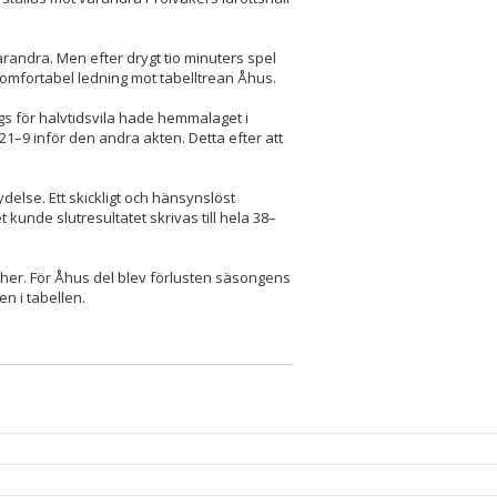
randra. Men efter drygt tio minuters spel
omfortabel ledning mot tabelltrean Åhus.
ags för halvtidsvila hade hemmalaget i
1–9 inför den andra akten. Detta efter att
lse. Ett skickligt och hänsynslöst
 kunde slutresultatet skrivas till hela 38–
cher. För Åhus del blev förlusten säsongens
en i tabellen.