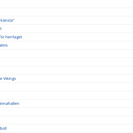
 känsla”
l
ör herrlaget
Malmö
e Vikings
Sånnahallen
boll