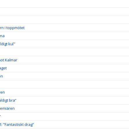
rn i toppmötet
rna
digt kul"
mot Kalmar
aget
en
ren
digt bra”
premiären
”
1: ”Fantastiskt drag”