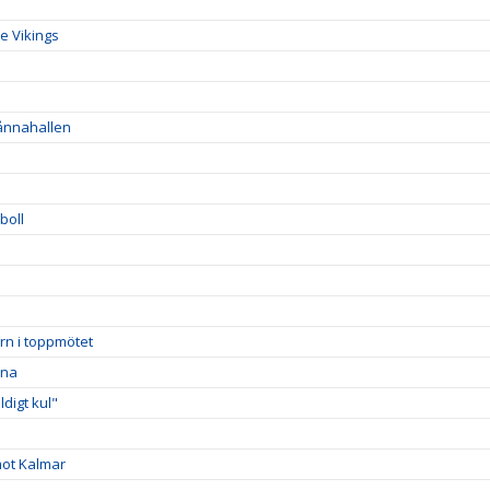
e Vikings
Sånnahallen
boll
rn i toppmötet
rna
digt kul"
mot Kalmar