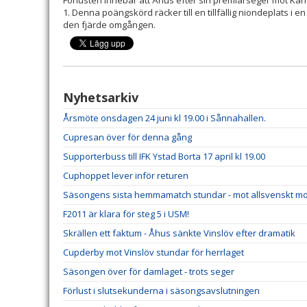
Förlusten innebär att Åhus efter sin premiärseger mot Kärra
1. Denna poängskörd räcker till en tillfällig niondeplats i e
den fjärde omgången.
Nyhetsarkiv
Årsmöte onsdagen 24 juni kl 19.00 i Sånnahallen.
Cupresan över för denna gång
Supporterbuss till IFK Ystad Borta 17 april kl 19.00
Cuphoppet lever inför returen
Säsongens sista hemmamatch stundar - mot allsvenskt m
F2011 är klara för steg 5 i USM!
Skrällen ett faktum - Åhus sänkte Vinslöv efter dramatik
Cupderby mot Vinslöv stundar för herrlaget
Säsongen över för damlaget - trots seger
Förlust i slutsekunderna i säsongsavslutningen