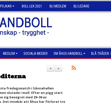
POJKAR
BOLL-LEK 2021
BLI MEDLEM
BLI LEDARE
HANDBOLL
nskap - trygghet -
MEDLEM
SOCIALA MEDIER
OM ÅHUS HANDBOLL
BLÅ TRÅDEN
<
>
diterna
sta fredagsmatch i Sånnahallen
men slutade i moll. Efter en pigg start
 se sig besegrat med 29–36 av
 Det innebär att Åhus har förlorat tre