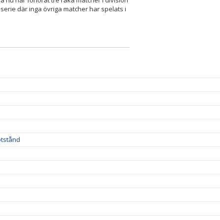
 nu har förlorat tre raka matcher i division
n serie där inga övriga matcher har spelats i
otstånd