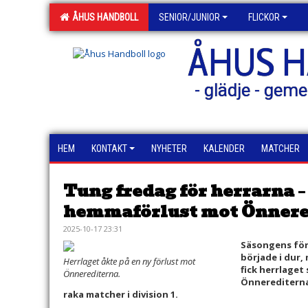
ÅHUS HANDBOLL
SENIOR/JUNIOR
FLICKOR
ÅHUS 
- glädje - geme
HEM
KONTAKT
NYHETER
KALENDER
MATCHER
Tung fredag för herrarna –
hemmaförlust mot Önnere
2025-10-17 23:31
Säsongens för
började i dur, 
Herrlaget åkte på en ny förlust mot
fick herrlaget
Önnerediterna.
Önnerediterna.
raka matcher i division 1.