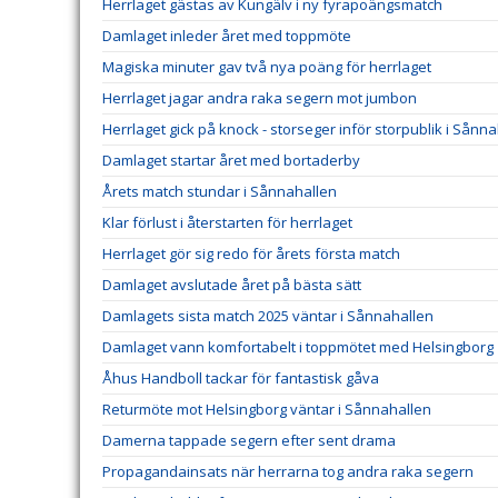
Herrlaget gästas av Kungälv i ny fyrapoängsmatch
Damlaget inleder året med toppmöte
Magiska minuter gav två nya poäng för herrlaget
Herrlaget jagar andra raka segern mot jumbon
Herrlaget gick på knock - storseger inför storpublik i Sånn
Damlaget startar året med bortaderby
Årets match stundar i Sånnahallen
Klar förlust i återstarten för herrlaget
Herrlaget gör sig redo för årets första match
Damlaget avslutade året på bästa sätt
Damlagets sista match 2025 väntar i Sånnahallen
Damlaget vann komfortabelt i toppmötet med Helsingborg
Åhus Handboll tackar för fantastisk gåva
Returmöte mot Helsingborg väntar i Sånnahallen
Damerna tappade segern efter sent drama
Propagandainsats när herrarna tog andra raka segern