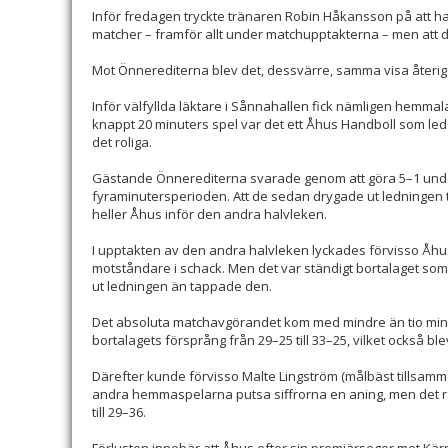
Inför fredagen tryckte tränaren Robin Håkansson på att hans
matcher – framför allt under matchupptakterna – men att da
Mot Önnerediterna blev det, dessvärre, samma visa återig
Inför välfyllda läktare i Sånnahallen fick nämligen hemmal
knappt 20 minuters spel var det ett Åhus Handboll som le
det roliga.
Gästande Önnerediterna svarade genom att göra 5–1 unde
fyraminutersperioden. Att de sedan drygade ut ledningen til
heller Åhus inför den andra halvleken.
I upptakten av den andra halvleken lyckades förvisso Åhus
motståndare i schack. Men det var ständigt bortalaget som
ut ledningen än tappade den.
Det absoluta matchavgörandet kom med mindre än tio minu
bortalagets försprång från 29–25 till 33–25, vilket också b
Därefter kunde förvisso Malte Lingström (målbäst tillsam
andra hemmaspelarna putsa siffrorna en aning, men det räckt
till 29–36.