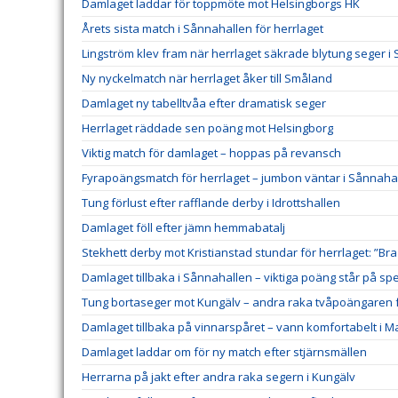
Damlaget laddar för toppmöte mot Helsingborgs HK
Årets sista match i Sånnahallen för herrlaget
Lingström klev fram när herrlaget säkrade blytung seger i
Ny nyckelmatch när herrlaget åker till Småland
Damlaget ny tabelltvåa efter dramatisk seger
Herrlaget räddade sen poäng mot Helsingborg
Viktig match för damlaget – hoppas på revansch
Fyrapoängsmatch för herrlaget – jumbon väntar i Sånnaha
Tung förlust efter rafflande derby i Idrottshallen
Damlaget föll efter jämn hemmabatalj
Stekhett derby mot Kristianstad stundar för herrlaget: ”Bra
Damlaget tillbaka i Sånnahallen – viktiga poäng står på spe
Tung bortaseger mot Kungälv – andra raka tvåpoängaren f
Damlaget tillbaka på vinnarspåret – vann komfortabelt i 
Damlaget laddar om för ny match efter stjärnsmällen
Herrarna på jakt efter andra raka segern i Kungälv