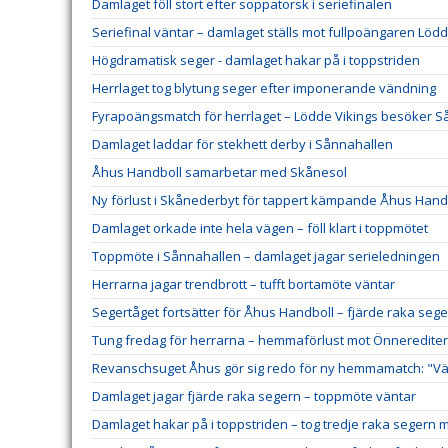
Damlaget föll stort efter soppatorsk i seriefinalen
Seriefinal väntar – damlaget ställs mot fullpoängaren Lödd
Högdramatisk seger - damlaget hakar på i toppstriden
Herrlaget tog blytung seger efter imponerande vändning
Fyrapoängsmatch för herrlaget – Lödde Vikings besöker 
Damlaget laddar för stekhett derby i Sånnahallen
Åhus Handboll samarbetar med Skånesol
Ny förlust i Skånederbyt för tappert kämpande Åhus Hand
Damlaget orkade inte hela vägen – föll klart i toppmötet
Toppmöte i Sånnahallen – damlaget jagar serieledningen
Herrarna jagar trendbrott – tufft bortamöte väntar
Segertåget fortsätter för Åhus Handboll – fjärde raka sege
Tung fredag för herrarna – hemmaförlust mot Önneredite
Revanschsuget Åhus gör sig redo för ny hemmamatch: "Väl
Damlaget jagar fjärde raka segern – toppmöte väntar
Damlaget hakar på i toppstriden – tog tredje raka segern 