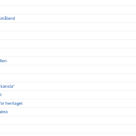
 Småland
llen
 känsla”
l
ör herrlaget
Malmö