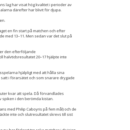
 lag har visat hög kvalitet i perioder av
larna därefter har blivit för djupa.
en.
aget en fin start på matchen och efter
dde med 13–11. Men sedan var det slut på
r den efterföljande
l halvtidsresultatet 20–17 hjälpte inte
spelarna hjälpligt med att hålla sina
 satt i förarsätet och som snarare drygade
ter kvar att spela. Då förvandlades
lev spiken i den berömda kistan.
mans med Philip Caboyris på fem mål) och de
e inte och slutresultatet skrevs till sist