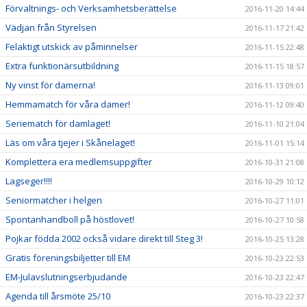
Förvaltnings- och Verksamhetsberättelse
2016-11-20 14:44
Vädjan från Styrelsen
2016-11-17 21:42
Felaktigt utskick av påminnelser
2016-11-15 22:48
Extra funktionärsutbildning
2016-11-15 18:57
Ny vinst för damerna!
2016-11-13 09:01
Hemmamatch för våra damer!
2016-11-12 09:40
Seriematch för damlaget!
2016-11-10 21:04
Läs om våra tjejer i Skånelaget!
2016-11-01 15:14
Komplettera era medlemsuppgifter
2016-10-31 21:08
Lagseger!!!!
2016-10-29 10:12
Seniormatcher i helgen
2016-10-27 11:01
Spontanhandboll på höstlovet!
2016-10-27 10:58
Pojkar födda 2002 också vidare direkt till Steg 3!
2016-10-25 13:28
Gratis föreningsbiljetter till EM
2016-10-23 22:53
EM-Julavslutningserbjudande
2016-10-23 22:47
Agenda till årsmöte 25/10
2016-10-23 22:37