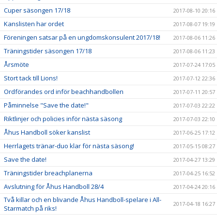
Cuper säsongen 17/18
2017-08-10 20:16
Kanslisten har ordet
2017-08-07 19:19
Föreningen satsar på en ungdomskonsulent 2017/18!
2017-08-06 11:26
Träningstider säsongen 17/18
2017-08-06 11:23
Årsmöte
2017-07-24 17:05
Stort tack till Lions!
2017-07-12 22:36
Ordförandes ord inför beachhandbollen
2017-07-11 20:57
Påminnelse "Save the date!"
2017-07-03 22:22
Riktlinjer och policies inför nästa säsong
2017-07-03 22:10
Åhus Handboll söker kanslist
2017-06-25 17:12
Herrlagets tränar-duo klar för nästa säsong!
2017-05-15 08:27
Save the date!
2017-04-27 13:29
Träningstider breachplanerna
2017-04-25 16:52
Avslutning för Åhus Handboll 28/4
2017-04-24 20:16
Två killar och en blivande Åhus Handboll-spelare i All-
2017-04-18 16:27
Starmatch på riks!