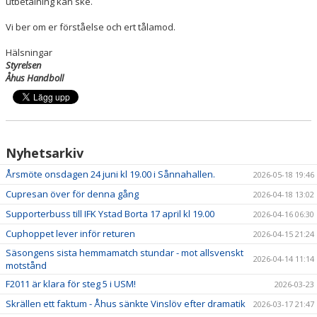
utbetalning kan ske.
Vi ber om er förståelse och ert tålamod.
Hälsningar
Styrelsen
Åhus Handboll
Nyhetsarkiv
Årsmöte onsdagen 24 juni kl 19.00 i Sånnahallen.
2026-05-18 19:46
Cupresan över för denna gång
2026-04-18 13:02
Supporterbuss till IFK Ystad Borta 17 april kl 19.00
2026-04-16 06:30
Cuphoppet lever inför returen
2026-04-15 21:24
Säsongens sista hemmamatch stundar - mot allsvenskt
2026-04-14 11:14
motstånd
F2011 är klara för steg 5 i USM!
2026-03-23
Skrällen ett faktum - Åhus sänkte Vinslöv efter dramatik
2026-03-17 21:47