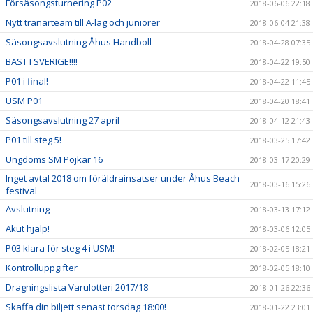
Försäsongsturnering P02
2018-06-06 22:18
Nytt tränarteam till A-lag och juniorer
2018-06-04 21:38
Säsongsavslutning Åhus Handboll
2018-04-28 07:35
BÄST I SVERIGE!!!!
2018-04-22 19:50
P01 i final!
2018-04-22 11:45
USM P01
2018-04-20 18:41
Säsongsavslutning 27 april
2018-04-12 21:43
P01 till steg 5!
2018-03-25 17:42
Ungdoms SM Pojkar 16
2018-03-17 20:29
Inget avtal 2018 om föräldrainsatser under Åhus Beach
2018-03-16 15:26
festival
Avslutning
2018-03-13 17:12
Akut hjälp!
2018-03-06 12:05
P03 klara för steg 4 i USM!
2018-02-05 18:21
Kontrolluppgifter
2018-02-05 18:10
Dragningslista Varulotteri 2017/18
2018-01-26 22:36
Skaffa din biljett senast torsdag 18:00!
2018-01-22 23:01