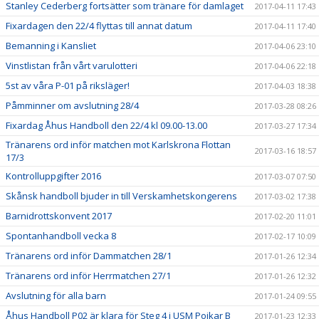
Stanley Cederberg fortsätter som tränare för damlaget
2017-04-11 17:43
Fixardagen den 22/4 flyttas till annat datum
2017-04-11 17:40
Bemanning i Kansliet
2017-04-06 23:10
Vinstlistan från vårt varulotteri
2017-04-06 22:18
5st av våra P-01 på riksläger!
2017-04-03 18:38
Påmminner om avslutning 28/4
2017-03-28 08:26
Fixardag Åhus Handboll den 22/4 kl 09.00-13.00
2017-03-27 17:34
Tränarens ord inför matchen mot Karlskrona Flottan
2017-03-16 18:57
17/3
Kontrolluppgifter 2016
2017-03-07 07:50
Skånsk handboll bjuder in till Verskamhetskongerens
2017-03-02 17:38
Barnidrottskonvent 2017
2017-02-20 11:01
Spontanhandboll vecka 8
2017-02-17 10:09
Tränarens ord inför Dammatchen 28/1
2017-01-26 12:34
Tränarens ord inför Herrmatchen 27/1
2017-01-26 12:32
Avslutning för alla barn
2017-01-24 09:55
Åhus Handboll P02 är klara för Steg 4 i USM Pojkar B
2017-01-23 12:33