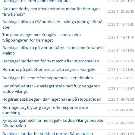
Damlaget föll efter jämn hemmabatalj
2025-11-22 21:37
Stekhett derby mot Kristianstad stundar för herrlaget:
2025-11-20 20:45
”Bra känsla”
Damlaget tillbaka i Sånnahallen – viktiga poäng står på
2025-11-19 15:42
spel
Tung bortaseger mot Kungälv – andra raka
2025-11-16 11:19
tvåpoängaren för herrlaget
Damlaget tillbaka på vinnarspåret – vann komfortabelt i
2025-11-16 11:05
Malmö
Damlaget laddar om för ny match efter stjärnsmällen
2025-11-13 17:25
Herrarna på jakt efter andra raka segern i Kungälv
2025-11-12 21:03
Damlaget föll stort efter soppatorsk i seriefinalen
2025-11-12 20:51
Seriefinal väntar – damlaget ställs mot fullpoängaren
2025-11-11 16:07
Lödde Vikings
Högdramatisk seger - damlaget hakar på i toppstriden
2025-11-08 18:35
Herrlaget tog blytung seger efter imponerande
2025-11-08 10:01
vändning
Fyrapoängsmatch för herrlaget – Lödde Vikings besöker
2025-11-05 13:03
Sånnahallen
Damlaget laddar för stekhett derby i Sånnahallen
2025-11-05 11:58