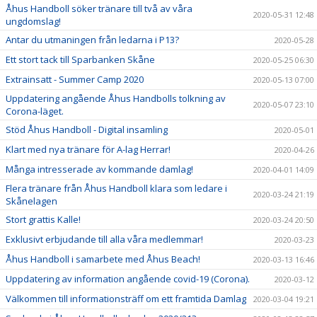
Åhus Handboll söker tränare till två av våra
2020-05-31 12:48
ungdomslag!
Antar du utmaningen från ledarna i P13?
2020-05-28
Ett stort tack till Sparbanken Skåne
2020-05-25 06:30
Extrainsatt - Summer Camp 2020
2020-05-13 07:00
Uppdatering angående Åhus Handbolls tolkning av
2020-05-07 23:10
Corona-läget.
Stöd Åhus Handboll - Digital insamling
2020-05-01
Klart med nya tränare för A-lag Herrar!
2020-04-26
Många intresserade av kommande damlag!
2020-04-01 14:09
Flera tränare från Åhus Handboll klara som ledare i
2020-03-24 21:19
Skånelagen
Stort grattis Kalle!
2020-03-24 20:50
Exklusivt erbjudande till alla våra medlemmar!
2020-03-23
Åhus Handboll i samarbete med Åhus Beach!
2020-03-13 16:46
Uppdatering av information angående covid-19 (Corona).
2020-03-12
Välkommen till informationsträff om ett framtida Damlag
2020-03-04 19:21