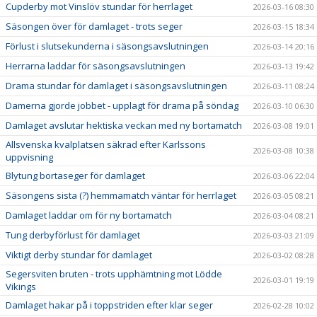
Cupderby mot Vinslöv stundar för herrlaget
2026-03-16 08:30
Säsongen över för damlaget - trots seger
2026-03-15 18:34
Förlust i slutsekunderna i säsongsavslutningen
2026-03-14 20:16
Herrarna laddar för säsongsavslutningen
2026-03-13 19:42
Drama stundar för damlaget i säsongsavslutningen
2026-03-11 08:24
Damerna gjorde jobbet - upplagt för drama på söndag
2026-03-10 06:30
Damlaget avslutar hektiska veckan med ny bortamatch
2026-03-08 19:01
Allsvenska kvalplatsen säkrad efter Karlssons
2026-03-08 10:38
uppvisning
Blytung bortaseger för damlaget
2026-03-06 22:04
Säsongens sista (?) hemmamatch väntar för herrlaget
2026-03-05 08:21
Damlaget laddar om för ny bortamatch
2026-03-04 08:21
Tung derbyförlust för damlaget
2026-03-03 21:09
Viktigt derby stundar för damlaget
2026-03-02 08:28
Segersviten bruten - trots upphämtning mot Lödde
2026-03-01 19:19
Vikings
Damlaget hakar på i toppstriden efter klar seger
2026-02-28 10:02