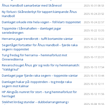
Åhus Handboll samarbetar med Skånesol
2025-10-31 08:53
Ny förlust i Skånederbyt för tappert kämpande Åhus
2025-10-24 23:52
Handboll
Damlaget orkade inte hela vägen – föll klart i toppmötet
2025-10-24 22:57
Toppmöte i Sånnahallen – damlaget jagar
2025-10-22 13:35
serieledningen
Herrarna jagar trendbrott – tufft bortamöte väntar
2025-10-22 13:22
Segertåget fortsätter för Åhus Handboll – fjärde raka
2025-10-17 23:34
segern i toppmötet
Tung fredag för herrarna – hemmaförlust mot
2025-10-17 23:31
Önnerediterna
Revanschsuget Åhus gör sig redo för ny hemmamatch:
2025-10-15 17:54
"Väldigt kul"
Damlaget jagar fjärde raka segern – toppmöte väntar
2025-10-15 13:44
Damlaget hakar på i toppstriden – tog tredje raka
2025-10-12 12:11
segern mot Kalmar
HP Alingsås numret för stort – tung hemmaförlust för
2025-10-12 11:56
herrlaget
Stekhet lördag stundar – dubbelarrangemang i
2025-10-08 19:55