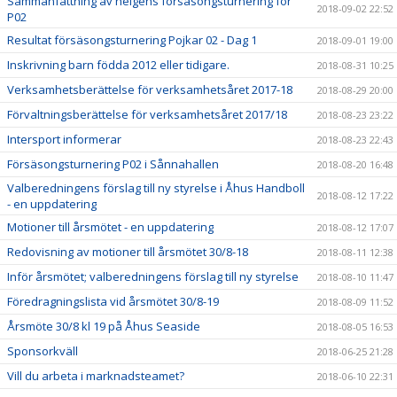
Sammanfattning av helgens försäsongsturnering för
2018-09-02 22:52
P02
Resultat försäsongsturnering Pojkar 02 - Dag 1
2018-09-01 19:00
Inskrivning barn födda 2012 eller tidigare.
2018-08-31 10:25
Verksamhetsberättelse för verksamhetsåret 2017-18
2018-08-29 20:00
Förvaltningsberättelse för verksamhetsåret 2017/18
2018-08-23 23:22
Intersport informerar
2018-08-23 22:43
Försäsongsturnering P02 i Sånnahallen
2018-08-20 16:48
Valberedningens förslag till ny styrelse i Åhus Handboll
2018-08-12 17:22
- en uppdatering
Motioner till årsmötet - en uppdatering
2018-08-12 17:07
Redovisning av motioner till årsmötet 30/8-18
2018-08-11 12:38
Inför årsmötet; valberedningens förslag till ny styrelse
2018-08-10 11:47
Föredragningslista vid årsmötet 30/8-19
2018-08-09 11:52
Årsmöte 30/8 kl 19 på Åhus Seaside
2018-08-05 16:53
Sponsorkväll
2018-06-25 21:28
Vill du arbeta i marknadsteamet?
2018-06-10 22:31