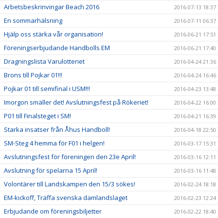
Arbetsbeskrinvingar Beach 2016
2016-07-13 18:37
En sommarhälsning
2016-07-11 06:37
Hjälp oss stärka vår organisation!
2016-06-21 17:51
Föreningserbjudande Handbolls EM
2016-06-21 17:40
Dragningslista Varulotteriet
2016-04-24 21:36
Brons till Pojkar 01!!!
2016-04-24 16:46
Pojkar 01 till semifinal i USM!!!
2016-04-23 13:48
Imorgon smäller det! Avslutningsfest på Rökeriet!
2016-04-22 16:00
P01 till Finalsteget i SM!
2016-04-21 16:39
Starka insatser från Åhus Handboll!
2016-04-18 22:50
SM-Steg 4 hemma för F01 i helgen!
2016-03-17 15:31
Avslutningsfest för föreningen den 23e April!
2016-03-16 12:11
Avslutning för spelarna 15 April!
2016-03-16 11:48
Volontärer till Landskampen den 15/3 sökes!
2016-02-24 18:18
EM-kickoff, Träffa svenska damlandslaget
2016-02-23 12:24
Erbjudande om föreningsbiljetter
2016-02-22 18:40