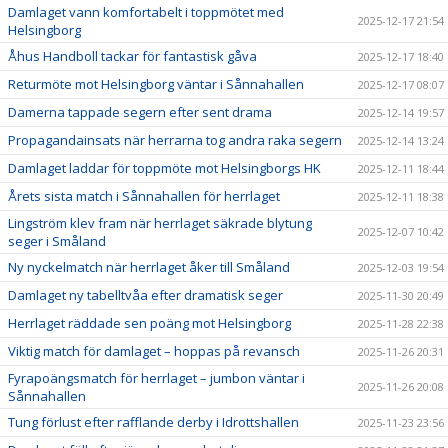
Damlaget vann komfortabelt i toppmötet med
2025-12-17 21:54
Helsingborg
Åhus Handboll tackar för fantastisk gåva
2025-12-17 18:40
Returmöte mot Helsingborg väntar i Sånnahallen
2025-12-17 08:07
Damerna tappade segern efter sent drama
2025-12-14 19:57
Propagandainsats när herrarna tog andra raka segern
2025-12-14 13:24
Damlaget laddar för toppmöte mot Helsingborgs HK
2025-12-11 18:44
Årets sista match i Sånnahallen för herrlaget
2025-12-11 18:38
Lingström klev fram när herrlaget säkrade blytung
2025-12-07 10:42
seger i Småland
Ny nyckelmatch när herrlaget åker till Småland
2025-12-03 19:54
Damlaget ny tabelltvåa efter dramatisk seger
2025-11-30 20:49
Herrlaget räddade sen poäng mot Helsingborg
2025-11-28 22:38
Viktig match för damlaget – hoppas på revansch
2025-11-26 20:31
Fyrapoängsmatch för herrlaget – jumbon väntar i
2025-11-26 20:08
Sånnahallen
Tung förlust efter rafflande derby i Idrottshallen
2025-11-23 23:56