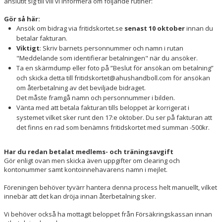
anslutit sig till vill vi informera om följande rutiner:
SOCIALA MEDIER
Gör så här:
Ansök om bidrag via fritidskortet.se
senast 10 oktober
innan du
OM ÅHUS HANDBOLL
betalar fakturan.
Viktigt
: Skriv barnets personnummer och namn i rutan
BLÅ TRÅDEN
"Meddelande som identifierar betalningen" när du ansöker.
Ta en skärmdump eller foto på ”Beslut för ansökan om betalning”
och skicka detta till fritidskortet@ahushandboll.com för ansökan
om återbetalning av det beviljade bidraget.
Det måste framgå namn och personnummer i bilden.
Vänta med att betala fakturan tills beloppet är korrigerat i
systemet vilket sker runt den 17:e oktober. Du ser på fakturan att
det finns en rad som benämns fritidskortet med summan -500kr.
Har du redan betalat medlems- och träningsavgift
Gör enligt ovan men skicka även uppgifter om clearing och
kontonummer samt kontoinnehavarens namn i mejlet.
Föreningen behöver tyvärr hantera denna process helt manuellt, vilket
innebär att det kan dröja innan återbetalning sker.
Vi behöver också ha mottagit beloppet från Försäkringskassan innan