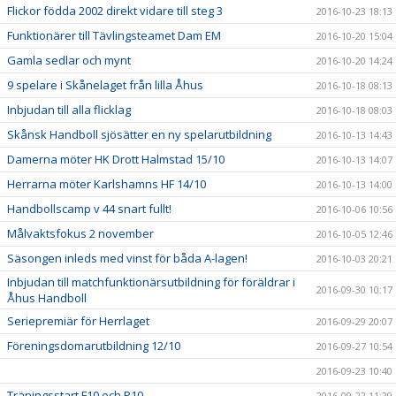
Flickor födda 2002 direkt vidare till steg 3
2016-10-23 18:13
Funktionärer till Tävlingsteamet Dam EM
2016-10-20 15:04
Gamla sedlar och mynt
2016-10-20 14:24
9 spelare i Skånelaget från lilla Åhus
2016-10-18 08:13
Inbjudan till alla flicklag
2016-10-18 08:03
Skånsk Handboll sjösätter en ny spelarutbildning
2016-10-13 14:43
Damerna möter HK Drott Halmstad 15/10
2016-10-13 14:07
Herrarna möter Karlshamns HF 14/10
2016-10-13 14:00
Handbollscamp v 44 snart fullt!
2016-10-06 10:56
Målvaktsfokus 2 november
2016-10-05 12:46
Säsongen inleds med vinst för båda A-lagen!
2016-10-03 20:21
Inbjudan till matchfunktionärsutbildning för föräldrar i
2016-09-30 10:17
Åhus Handboll
Seriepremiär för Herrlaget
2016-09-29 20:07
Föreningsdomarutbildning 12/10
2016-09-27 10:54
2016-09-23 10:40
Träningsstart F10 och P10
2016-09-22 11:29