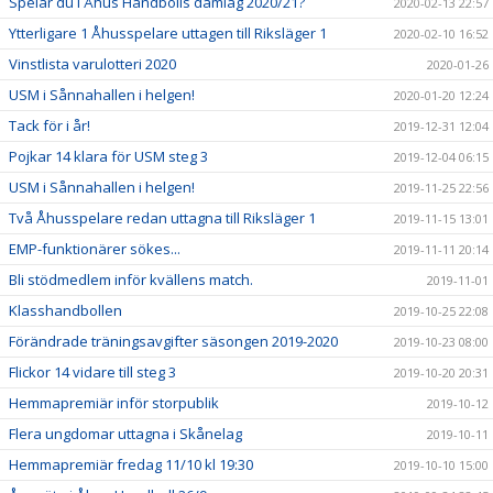
Spelar du i Åhus Handbolls damlag 2020/21?
2020-02-13 22:57
Ytterligare 1 Åhusspelare uttagen till Riksläger 1
2020-02-10 16:52
Vinstlista varulotteri 2020
2020-01-26
USM i Sånnahallen i helgen!
2020-01-20 12:24
Tack för i år!
2019-12-31 12:04
Pojkar 14 klara för USM steg 3
2019-12-04 06:15
USM i Sånnahallen i helgen!
2019-11-25 22:56
Två Åhusspelare redan uttagna till Riksläger 1
2019-11-15 13:01
EMP-funktionärer sökes...
2019-11-11 20:14
Bli stödmedlem inför kvällens match.
2019-11-01
Klasshandbollen
2019-10-25 22:08
Förändrade träningsavgifter säsongen 2019-2020
2019-10-23 08:00
Flickor 14 vidare till steg 3
2019-10-20 20:31
Hemmapremiär inför storpublik
2019-10-12
Flera ungdomar uttagna i Skånelag
2019-10-11
Hemmapremiär fredag 11/10 kl 19:30
2019-10-10 15:00