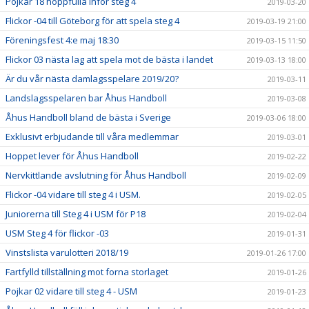
Pojkar 18 hoppfulla inför steg 4
2019-03-20
Flickor -04 till Göteborg för att spela steg 4
2019-03-19 21:00
Föreningsfest 4:e maj 18:30
2019-03-15 11:50
Flickor 03 nästa lag att spela mot de bästa i landet
2019-03-13 18:00
Är du vår nästa damlagsspelare 2019/20?
2019-03-11
Landslagsspelaren bar Åhus Handboll
2019-03-08
Åhus Handboll bland de bästa i Sverige
2019-03-06 18:00
Exklusivt erbjudande till våra medlemmar
2019-03-01
Hoppet lever för Åhus Handboll
2019-02-22
Nervkittlande avslutning för Åhus Handboll
2019-02-09
Flickor -04 vidare till steg 4 i USM.
2019-02-05
Juniorerna till Steg 4 i USM för P18
2019-02-04
USM Steg 4 för flickor -03
2019-01-31
Vinstslista varulotteri 2018/19
2019-01-26 17:00
Fartfylld tillställning mot forna storlaget
2019-01-26
Pojkar 02 vidare till steg 4 - USM
2019-01-23