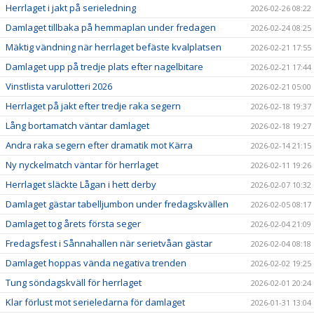
Herrlaget i jakt på serieledning
2026-02-26 08:22
Damlaget tillbaka på hemmaplan under fredagen
2026-02-24 08:25
Mäktig vändning när herrlaget befäste kvalplatsen
2026-02-21 17:55
Damlaget upp på tredje plats efter nagelbitare
2026-02-21 17:44
Vinstlista varulotteri 2026
2026-02-21 05:00
Herrlaget på jakt efter tredje raka segern
2026-02-18 19:37
Lång bortamatch väntar damlaget
2026-02-18 19:27
Andra raka segern efter dramatik mot Kärra
2026-02-14 21:15
Ny nyckelmatch väntar för herrlaget
2026-02-11 19:26
Herrlaget släckte Lågan i hett derby
2026-02-07 10:32
Damlaget gästar tabelljumbon under fredagskvällen
2026-02-05 08:17
Damlaget tog årets första seger
2026-02-04 21:09
Fredagsfest i Sånnahallen när serietvåan gästar
2026-02-04 08:18
Damlaget hoppas vända negativa trenden
2026-02-02 19:25
Tung söndagskväll för herrlaget
2026-02-01 20:24
Klar förlust mot serieledarna för damlaget
2026-01-31 13:04