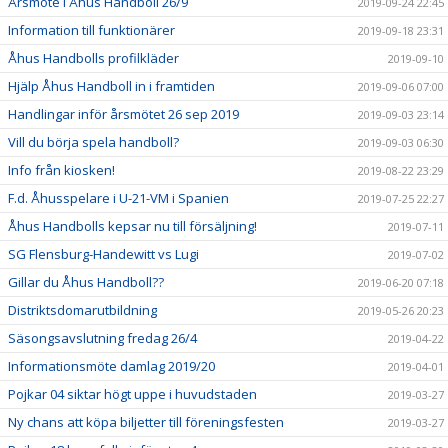
Årsmöte i Åhus Handboll 26/9
2019-09-24 22:45
Information till funktionärer
2019-09-18 23:31
Åhus Handbolls profilkläder
2019-09-10
Hjälp Åhus Handboll in i framtiden
2019-09-06 07:00
Handlingar inför årsmötet 26 sep 2019
2019-09-03 23:14
Vill du börja spela handboll?
2019-09-03 06:30
Info från kiosken!
2019-08-22 23:29
F.d. Åhusspelare i U-21-VM i Spanien
2019-07-25 22:27
Åhus Handbolls kepsar nu till försäljning!
2019-07-11
SG Flensburg-Handewitt vs Lugi
2019-07-02
Gillar du Åhus Handboll??
2019-06-20 07:18
Distriktsdomarutbildning
2019-05-26 20:23
Säsongsavslutning fredag 26/4
2019-04-22
Informationsmöte damlag 2019/20
2019-04-01
Pojkar 04 siktar högt uppe i huvudstaden
2019-03-27
Ny chans att köpa biljetter till föreningsfesten
2019-03-27