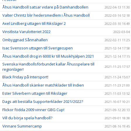
Åhus Handboll satsar vidare på Damhandbollen
2022-04-13 11:30
Valter Chrintz blir hedersmedlem i Åhus Handboll
2022-03-16 12:18
Axel Lindberg uttagen till Riksläger 2
2022-03-10 16:49
Vinstlista Varulotteriet 2022
2022-03-04
Ombyggnad Sånnahallen
2022-02-11 11:25
Isac Svensson uttagen till Sverigecupen
2021-12-14 17:58
Åhus Handboll drog in 6000 kr till Musikhjälpen 2021
2021-12-14 17:15
Svenska Handbollsförbundet kallar Åhusspelare till
2021-11-25 17:57
regionläger!
Black Friday på Intersport!
2021-11-24 15:07
Åhus Handboll skänker matchkläder till Indien
2021-11-23 21:00
Ester Silverbern uttagen till Riksläger
2021-11-03 13:52
Dags att beställa Supporterkläder 2021/2022?
2021-10-07 10:21
Flickor födda 2009 vinner GBG Cup!
2021-09-12 20:13
Vill du börja spela handboll?
2021-09-01 18:38
Vinnare Summercamp
2021-08-16 19:45