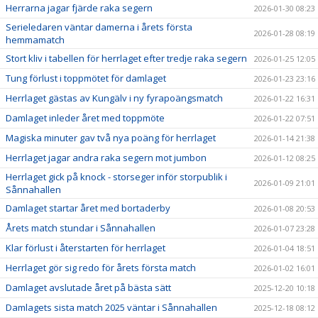
Herrarna jagar fjärde raka segern
2026-01-30 08:23
Serieledaren väntar damerna i årets första
2026-01-28 08:19
hemmamatch
Stort kliv i tabellen för herrlaget efter tredje raka segern
2026-01-25 12:05
Tung förlust i toppmötet för damlaget
2026-01-23 23:16
Herrlaget gästas av Kungälv i ny fyrapoängsmatch
2026-01-22 16:31
Damlaget inleder året med toppmöte
2026-01-22 07:51
Magiska minuter gav två nya poäng för herrlaget
2026-01-14 21:38
Herrlaget jagar andra raka segern mot jumbon
2026-01-12 08:25
Herrlaget gick på knock - storseger inför storpublik i
2026-01-09 21:01
Sånnahallen
Damlaget startar året med bortaderby
2026-01-08 20:53
Årets match stundar i Sånnahallen
2026-01-07 23:28
Klar förlust i återstarten för herrlaget
2026-01-04 18:51
Herrlaget gör sig redo för årets första match
2026-01-02 16:01
Damlaget avslutade året på bästa sätt
2025-12-20 10:18
Damlagets sista match 2025 väntar i Sånnahallen
2025-12-18 08:12