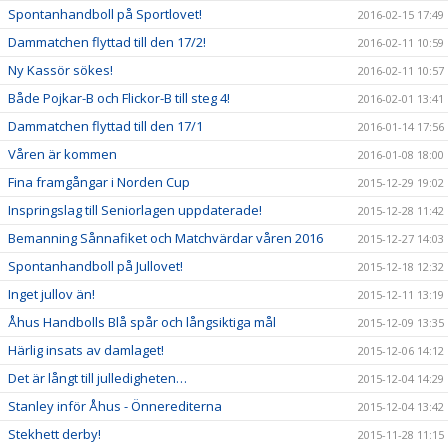
Spontanhandboll på Sportlovet!
2016-02-15 17:49
Dammatchen flyttad till den 17/2!
2016-02-11 10:59
Ny Kassör sökes!
2016-02-11 10:57
Både Pojkar-B och Flickor-B till steg 4!
2016-02-01 13:41
Dammatchen flyttad till den 17/1
2016-01-14 17:56
Våren är kommen
2016-01-08 18:00
Fina framgångar i Norden Cup
2015-12-29 19:02
Inspringslag till Seniorlagen uppdaterade!
2015-12-28 11:42
Bemanning Sånnafiket och Matchvärdar våren 2016
2015-12-27 14:03
Spontanhandboll på Jullovet!
2015-12-18 12:32
Inget jullov än!
2015-12-11 13:19
Åhus Handbolls Blå spår och långsiktiga mål
2015-12-09 13:35
Härlig insats av damlaget!
2015-12-06 14:12
Det är långt till julledigheten…
2015-12-04 14:29
Stanley inför Åhus - Önnerediterna
2015-12-04 13:42
Stekhett derby!
2015-11-28 11:15