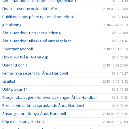
Åhus Handboll föll i dramatisk nyckelmatch
2019-01-18
Fina insatser av pojkar 04 i USM
2019-01-17 12:00
Publiken bjöds på en rysare till seriefinal
2019-01-04
Julhälsning
2018-12-20 21:58
Åhus Handboll upp i serieledning
2018-12-08
Åhus Handboll tillbaka på vinnarspåret
2018-11-16
Spontanhandboll
2018-11-01 23:50
Flickor -04 tvåa i Arena cup
2018-10-29
USM flickor 14
2018-10-28 20:00
Femte raka segern för Åhus Handboll
2018-10-27
Grattis!
2018-10-16 19:42
USM pojkar 14
2018-10-15
Tredje raka segern för överraskningen Åhus Handboll
2018-10-13
Premiärvinst för ett sprudlande Åhus Handboll
2018-09-29
Säsongsstart för nya Åhus Handboll
2018-09-26 18:32
Köp ditt säsongskort nu.
2018-09-25 22:04