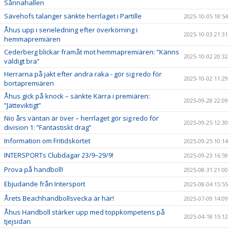
Sånnahallen
Sävehofs talanger sänkte herrlaget i Partille
2025-10-05 18:54
Åhus upp i serieledning efter överkörning i
2025-10-03 21:31
hemmapremiären
Cederberg blickar framåt mot hemmapremiären: ”Känns
2025-10-02 20:32
väldigt bra”
Herrarna på jakt efter andra raka - gör sig redo för
2025-10-02 11:29
bortapremiären
Åhus gick på knock – sänkte Kärra i premiären:
2025-09-28 22:09
”Jätteviktigt”
Nio års väntan är över – herrlaget gör sig redo för
2025-09-25 12:30
division 1: ”Fantastiskt drag”
Information om Fritidskortet
2025-09-25 10:14
INTERSPORTs Clubdagar 23/9–29/9!
2025-09-23 16:59
Prova på handboll!
2025-08-31 21:00
Ebjudande från Intersport
2025-08-04 15:55
Årets Beachhandbollsvecka är här!
2025-07-09 14:09
Åhus Handboll stärker upp med toppkompetens på
2025-04-18 15:12
tjejsidan