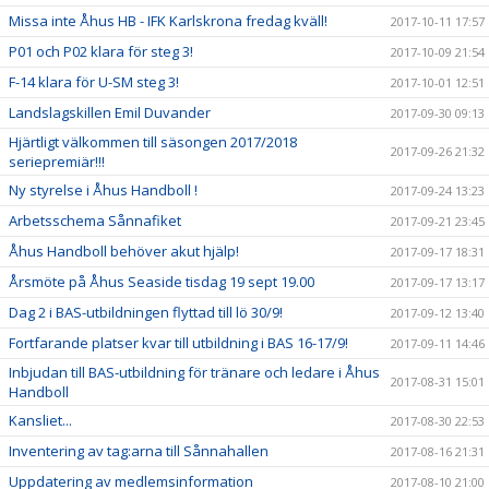
Missa inte Åhus HB - IFK Karlskrona fredag kväll!
2017-10-11 17:57
P01 och P02 klara för steg 3!
2017-10-09 21:54
F-14 klara för U-SM steg 3!
2017-10-01 12:51
Landslagskillen Emil Duvander
2017-09-30 09:13
Hjärtligt välkommen till säsongen 2017/2018
2017-09-26 21:32
seriepremiär!!!
Ny styrelse i Åhus Handboll !
2017-09-24 13:23
Arbetsschema Sånnafiket
2017-09-21 23:45
Åhus Handboll behöver akut hjälp!
2017-09-17 18:31
Årsmöte på Åhus Seaside tisdag 19 sept 19.00
2017-09-17 13:17
Dag 2 i BAS-utbildningen flyttad till lö 30/9!
2017-09-12 13:40
Fortfarande platser kvar till utbildning i BAS 16-17/9!
2017-09-11 14:46
Inbjudan till BAS-utbildning för tränare och ledare i Åhus
2017-08-31 15:01
Handboll
Kansliet...
2017-08-30 22:53
Inventering av tag:arna till Sånnahallen
2017-08-16 21:31
Uppdatering av medlemsinformation
2017-08-10 21:00