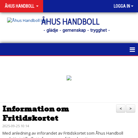
ÅHUS HANDBOLL
LOGGA IN
ÅHUS HANDBOLL
- glädje - gemenskap - trygghet -
HEM
KONTAKT
NYHETER
KALENDER
Information om
<
>
Fritidskortet
MATCHER
2025-09-25 10:14
MEDLEM
Med anledning av införandet av Fritidskortet som Åhus Handboll