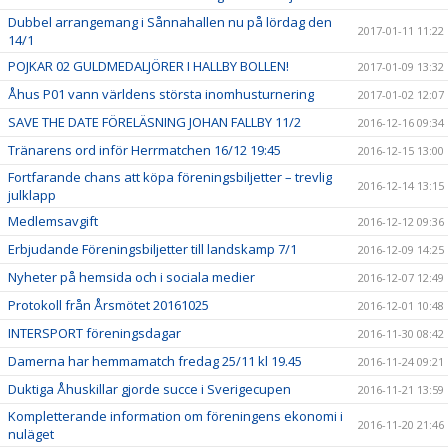
Dubbel arrangemang i Sånnahallen nu på lördag den
2017-01-11 11:22
14/1
POJKAR 02 GULDMEDALJÖRER I HALLBY BOLLEN!
2017-01-09 13:32
Åhus P01 vann världens största inomhusturnering
2017-01-02 12:07
SAVE THE DATE FÖRELÄSNING JOHAN FALLBY 11/2
2016-12-16 09:34
Tränarens ord inför Herrmatchen 16/12 19:45
2016-12-15 13:00
Fortfarande chans att köpa föreningsbiljetter – trevlig
2016-12-14 13:15
julklapp
Medlemsavgift
2016-12-12 09:36
Erbjudande Föreningsbiljetter till landskamp 7/1
2016-12-09 14:25
Nyheter på hemsida och i sociala medier
2016-12-07 12:49
Protokoll från Årsmötet 20161025
2016-12-01 10:48
INTERSPORT föreningsdagar
2016-11-30 08:42
Damerna har hemmamatch fredag 25/11 kl 19.45
2016-11-24 09:21
Duktiga Åhuskillar gjorde succe i Sverigecupen
2016-11-21 13:59
Kompletterande information om föreningens ekonomi i
2016-11-20 21:46
nuläget