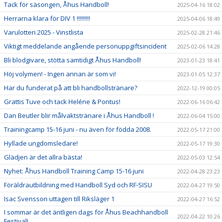
Tack för säsongen, Åhus Handboll!
2025-04-16 18:02
Herrarna klara för DIV 1 !!!!!!!!!
2025-04-06 18:49
Varulotteri 2025 - Vinstlista
2025-02-28 21:46
Viktigt meddelande angående personuppgiftsincident
2025-02-06 14:28
Bli blodgivare, stötta samtidigt Åhus Handboll!
2023-01-23 18:41
Höj volymen! - Ingen annan är som vi!
2023-01-05 12:37
Har du funderat på att bli handbollstränare?
2022-12-19 00:05
Grattis Tuve och tack Heléne & Pontus!
2022-06-16 06:42
Dan Beutler blir målvaktstränare i Åhus Handboll !
2022-06-04 15:00
Trainingcamp 15-16 juni - nu även för födda 2008.
2022-05-17 21:00
Hyllade ungdomsledare!
2022-05-17 19:30
Glädjen är det allra bästa!
2022-05-03 12:54
Nyhet: Åhus Handboll Training Camp 15-16 juni
2022-04-28 23:23
Föräldrautbildning med Handboll Syd och RF-SISU
2022-04-27 19:50
Isac Svensson uttagen till Riksläger 1
2022-04-27 16:52
I sommar är det äntligen dags för Åhus Beachhandboll
2022-04-22 10:26
Festival!