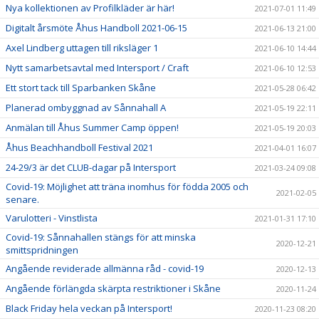
Nya kollektionen av Profilkläder är här!
2021-07-01 11:49
Digitalt årsmöte Åhus Handboll 2021-06-15
2021-06-13 21:00
Axel Lindberg uttagen till riksläger 1
2021-06-10 14:44
Nytt samarbetsavtal med Intersport / Craft
2021-06-10 12:53
Ett stort tack till Sparbanken Skåne
2021-05-28 06:42
Planerad ombyggnad av Sånnahall A
2021-05-19 22:11
Anmälan till Åhus Summer Camp öppen!
2021-05-19 20:03
Åhus Beachhandboll Festival 2021
2021-04-01 16:07
24-29/3 är det CLUB-dagar på Intersport
2021-03-24 09:08
Covid-19: Möjlighet att träna inomhus för födda 2005 och
2021-02-05
senare.
Varulotteri - Vinstlista
2021-01-31 17:10
Covid-19: Sånnahallen stängs för att minska
2020-12-21
smittspridningen
Angående reviderade allmänna råd - covid-19
2020-12-13
Angående förlängda skärpta restriktioner i Skåne
2020-11-24
Black Friday hela veckan på Intersport!
2020-11-23 08:20