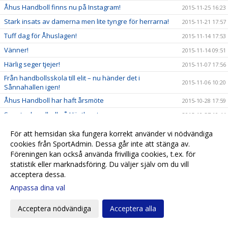
Åhus Handboll finns nu på Instagram!
2015-11-25 16:23
Stark insats av damerna men lite tyngre för herrarna!
2015-11-21 17:57
Tuff dag för Åhuslagen!
2015-11-14 17:53
Vänner!
2015-11-14 09:51
Härlig seger tjejer!
2015-11-07 17:56
Från handbollsskola till elit – nu händer det i
2015-11-06 10:20
Sånnahallen igen!
Åhus Handboll har haft årsmöte
2015-10-28 17:59
Spontanhandboll på Höstlovet
2015-10-27 10:44
Kom ihåg - Årsmöte
2015-10-25 21:09
För att hemsidan ska fungera korrekt använder vi nödvändiga
Härlig insats av damerna
cookies från SportAdmin. Dessa går inte att stänga av.
2015-10-24 17:53
Föreningen kan också använda frivilliga cookies, t.ex. för
Dags för revansch!
2015-10-22 17:14
statistik eller marknadsföring. Du väljer själv om du vill
Dubbelarrangemang i Sånnahallen på lördag
2015-10-16 10:47
acceptera dessa.
Första vinsten i division 1!!!
2015-10-11 17:42
Anpassa dina val
Tufft för herrarna i Anderstorp!
2015-10-11 17:38
Acceptera nödvändiga
Acceptera alla
Mingelträff för alla våra ledare!
2015-10-07 17:02