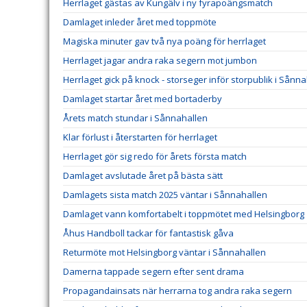
Herrlaget gästas av Kungälv i ny fyrapoängsmatch
Damlaget inleder året med toppmöte
Magiska minuter gav två nya poäng för herrlaget
Herrlaget jagar andra raka segern mot jumbon
Herrlaget gick på knock - storseger inför storpublik i Sånn
Damlaget startar året med bortaderby
Årets match stundar i Sånnahallen
Klar förlust i återstarten för herrlaget
Herrlaget gör sig redo för årets första match
Damlaget avslutade året på bästa sätt
Damlagets sista match 2025 väntar i Sånnahallen
Damlaget vann komfortabelt i toppmötet med Helsingborg
Åhus Handboll tackar för fantastisk gåva
Returmöte mot Helsingborg väntar i Sånnahallen
Damerna tappade segern efter sent drama
Propagandainsats när herrarna tog andra raka segern