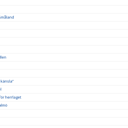
 Småland
llen
 känsla”
l
ör herrlaget
Malmö