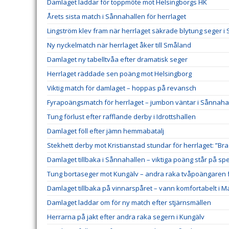
Damlaget laddar för toppmöte mot Helsingborgs HK
Årets sista match i Sånnahallen för herrlaget
Lingström klev fram när herrlaget säkrade blytung seger i
Ny nyckelmatch när herrlaget åker till Småland
Damlaget ny tabelltvåa efter dramatisk seger
Herrlaget räddade sen poäng mot Helsingborg
Viktig match för damlaget – hoppas på revansch
Fyrapoängsmatch för herrlaget – jumbon väntar i Sånnaha
Tung förlust efter rafflande derby i Idrottshallen
Damlaget föll efter jämn hemmabatalj
Stekhett derby mot Kristianstad stundar för herrlaget: ”Bra
Damlaget tillbaka i Sånnahallen – viktiga poäng står på spe
Tung bortaseger mot Kungälv – andra raka tvåpoängaren f
Damlaget tillbaka på vinnarspåret – vann komfortabelt i 
Damlaget laddar om för ny match efter stjärnsmällen
Herrarna på jakt efter andra raka segern i Kungälv