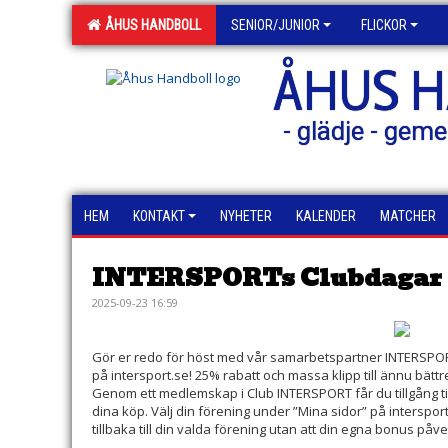
ÅHUS HANDBOLL
SENIOR/JUNIOR
FLICKOR
ÅHUS 
- glädje - geme
HEM
KONTAKT
NYHETER
KALENDER
MATCHER
INTERSPORTs Clubdagar 2
2025-09-23 16:59
Gör er redo för höst med vår samarbetspartner INTERSPOR
på intersport.se! 25% rabatt och massa klipp till ännu bättre 
Genom ett medlemskap i Club INTERSPORT får du tillgång t
dina köp. Välj din förening under ”Mina sidor” på interspor
tillbaka till din valda förening utan att din egna bonus påv