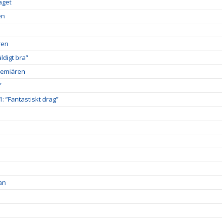
aget
en
ren
digt bra”
premiären
”
1: ”Fantastiskt drag”
an