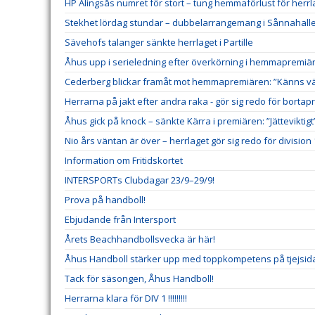
HP Alingsås numret för stort – tung hemmaförlust för herrl
Stekhet lördag stundar – dubbelarrangemang i Sånnahall
Sävehofs talanger sänkte herrlaget i Partille
Åhus upp i serieledning efter överkörning i hemmapremiä
Cederberg blickar framåt mot hemmapremiären: ”Känns väl
Herrarna på jakt efter andra raka - gör sig redo för borta
Åhus gick på knock – sänkte Kärra i premiären: ”Jätteviktigt
Nio års väntan är över – herrlaget gör sig redo för division 
Information om Fritidskortet
INTERSPORTs Clubdagar 23/9–29/9!
Prova på handboll!
Ebjudande från Intersport
Årets Beachhandbollsvecka är här!
Åhus Handboll stärker upp med toppkompetens på tjejsid
Tack för säsongen, Åhus Handboll!
Herrarna klara för DIV 1 !!!!!!!!!