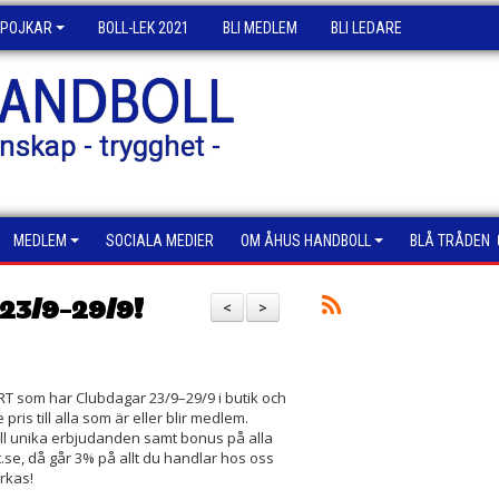
POJKAR
BOLL-LEK 2021
BLI MEDLEM
BLI LEDARE
HANDBOLL
nskap - trygghet -
MEDLEM
SOCIALA MEDIER
OM ÅHUS HANDBOLL
BLÅ TRÅDEN
3/9–29/9!
<
>
T som har Clubdagar 23/9–29/9 i butik och
pris till alla som är eller blir medlem.
ill unika erbjudanden samt bonus på alla
t.se, då går 3% på allt du handlar hos oss
erkas!