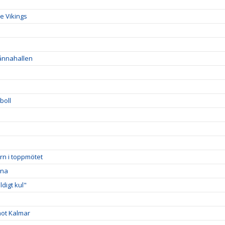
e Vikings
Sånnahallen
boll
rn i toppmötet
rna
digt kul"
mot Kalmar