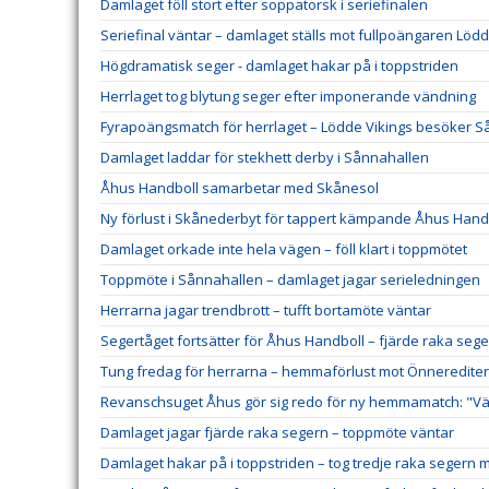
Damlaget föll stort efter soppatorsk i seriefinalen
Seriefinal väntar – damlaget ställs mot fullpoängaren Lödd
Högdramatisk seger - damlaget hakar på i toppstriden
Herrlaget tog blytung seger efter imponerande vändning
Fyrapoängsmatch för herrlaget – Lödde Vikings besöker 
Damlaget laddar för stekhett derby i Sånnahallen
Åhus Handboll samarbetar med Skånesol
Ny förlust i Skånederbyt för tappert kämpande Åhus Hand
Damlaget orkade inte hela vägen – föll klart i toppmötet
Toppmöte i Sånnahallen – damlaget jagar serieledningen
Herrarna jagar trendbrott – tufft bortamöte väntar
Segertåget fortsätter för Åhus Handboll – fjärde raka sege
Tung fredag för herrarna – hemmaförlust mot Önneredite
Revanschsuget Åhus gör sig redo för ny hemmamatch: "Väl
Damlaget jagar fjärde raka segern – toppmöte väntar
Damlaget hakar på i toppstriden – tog tredje raka segern 