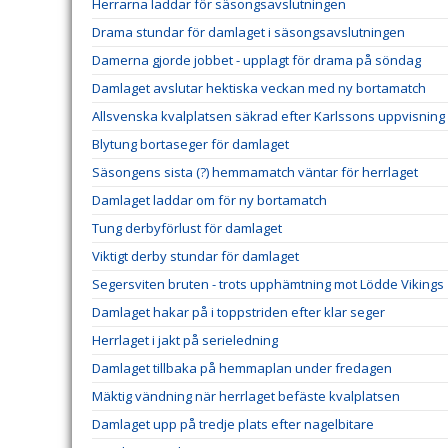
Herrarna laddar för säsongsavslutningen
Drama stundar för damlaget i säsongsavslutningen
Damerna gjorde jobbet - upplagt för drama på söndag
Damlaget avslutar hektiska veckan med ny bortamatch
Allsvenska kvalplatsen säkrad efter Karlssons uppvisning
Blytung bortaseger för damlaget
Säsongens sista (?) hemmamatch väntar för herrlaget
Damlaget laddar om för ny bortamatch
Tung derbyförlust för damlaget
Viktigt derby stundar för damlaget
Segersviten bruten - trots upphämtning mot Lödde Vikings
Damlaget hakar på i toppstriden efter klar seger
Herrlaget i jakt på serieledning
Damlaget tillbaka på hemmaplan under fredagen
Mäktig vändning när herrlaget befäste kvalplatsen
Damlaget upp på tredje plats efter nagelbitare