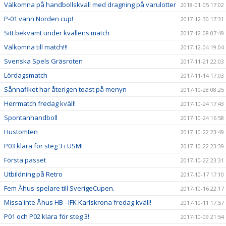
Välkomna på handbollskväll med dragning på varulotter
2018-01-05 17:02
P-01 vann Norden cup!
2017-12-30 17:31
Sitt bekvämt under kvällens match
2017-12-08 07:49
Välkomna till match!!!
2017-12-04 19:04
Svenska Spels Gräsroten
2017-11-21 22:03
Lördagsmatch
2017-11-14 17:03
Sånnafiket har återigen toast på menyn
2017-10-28 08:25
Herrmatch fredag kväll!
2017-10-24 17:43
Spontanhandboll
2017-10-24 16:58
Hustomten
2017-10-22 23:49
P03 klara för steg 3 i USM!
2017-10-22 23:39
Första passet
2017-10-22 23:31
Utbildning på Retro
2017-10-17 17:10
Fem Åhus-spelare till SverigeCupen.
2017-10-16 22:17
Missa inte Åhus HB - IFK Karlskrona fredag kväll!
2017-10-11 17:57
P01 och P02 klara för steg 3!
2017-10-09 21:54