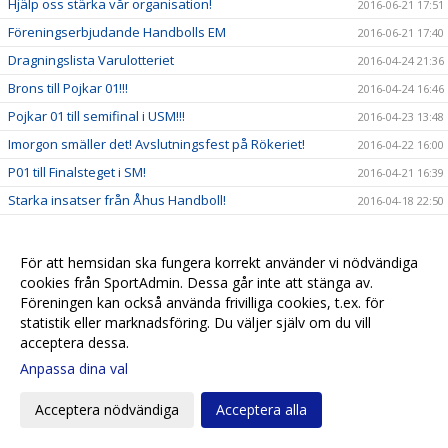
Hjälp oss stärka vår organisation!
2016-06-21 17:51
Föreningserbjudande Handbolls EM
2016-06-21 17:40
Dragningslista Varulotteriet
2016-04-24 21:36
Brons till Pojkar 01!!!
2016-04-24 16:46
Pojkar 01 till semifinal i USM!!!
2016-04-23 13:48
Imorgon smäller det! Avslutningsfest på Rökeriet!
2016-04-22 16:00
P01 till Finalsteget i SM!
2016-04-21 16:39
Starka insatser från Åhus Handboll!
2016-04-18 22:50
SM-Steg 4 hemma för F01 i helgen!
2016-03-17 15:31
Avslutningsfest för föreningen den 23e April!
2016-03-16 12:11
För att hemsidan ska fungera korrekt använder vi nödvändiga
cookies från SportAdmin. Dessa går inte att stänga av.
Avslutning för spelarna 15 April!
2016-03-16 11:48
Föreningen kan också använda frivilliga cookies, t.ex. för
Volontärer till Landskampen den 15/3 sökes!
2016-02-24 18:18
statistik eller marknadsföring. Du väljer själv om du vill
EM-kickoff, Träffa svenska damlandslaget
acceptera dessa.
2016-02-23 12:24
Erbjudande om föreningsbiljetter
Anpassa dina val
2016-02-22 18:40
Spontanhandboll på Sportlovet!
2016-02-15 17:49
Acceptera nödvändiga
Acceptera alla
Dammatchen flyttad till den 17/2!
2016-02-11 10:59