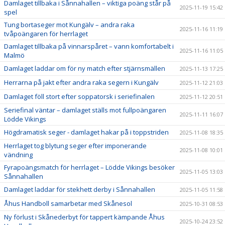
Damlaget tillbaka i Sånnahallen – viktiga poäng står på
2025-11-19 15:42
spel
Tung bortaseger mot Kungälv – andra raka
2025-11-16 11:19
tvåpoängaren för herrlaget
Damlaget tillbaka på vinnarspåret – vann komfortabelt i
2025-11-16 11:05
Malmö
Damlaget laddar om för ny match efter stjärnsmällen
2025-11-13 17:25
Herrarna på jakt efter andra raka segern i Kungälv
2025-11-12 21:03
Damlaget föll stort efter soppatorsk i seriefinalen
2025-11-12 20:51
Seriefinal väntar – damlaget ställs mot fullpoängaren
2025-11-11 16:07
Lödde Vikings
Högdramatisk seger - damlaget hakar på i toppstriden
2025-11-08 18:35
Herrlaget tog blytung seger efter imponerande
2025-11-08 10:01
vändning
Fyrapoängsmatch för herrlaget – Lödde Vikings besöker
2025-11-05 13:03
Sånnahallen
Damlaget laddar för stekhett derby i Sånnahallen
2025-11-05 11:58
Åhus Handboll samarbetar med Skånesol
2025-10-31 08:53
Ny förlust i Skånederbyt för tappert kämpande Åhus
2025-10-24 23:52