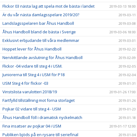
Flickor 03 nästa lag att spela mot de bästa i landet
2019-03-13 18:00
Är du vår nästa damlagsspelare 2019/20?
2019-03-11
Landslagsspelaren bar Åhus Handboll
2019-03-08
Åhus Handboll bland de bästa i Sverige
2019-03-06 18:00
Exklusivt erbjudande till våra medlemmar
2019-03-01
Hoppet lever för Åhus Handboll
2019-02-22
Nervkittlande avslutning för Åhus Handboll
2019-02-09
Flickor -04 vidare till steg 4 i USM.
2019-02-05
Juniorerna till Steg 4 i USM för P18
2019-02-04
USM Steg 4 för flickor -03
2019-01-31
Vinstslista varulotteri 2018/19
2019-01-26 17:00
Fartfylld tillställning mot forna storlaget
2019-01-26
Pojkar 02 vidare till steg 4 - USM
2019-01-23
Åhus Handboll föll i dramatisk nyckelmatch
2019-01-18
Fina insatser av pojkar 04 i USM
2019-01-17 12:00
Publiken bjöds på en rysare till seriefinal
2019-01-04