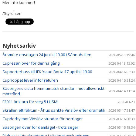
Mer info kommer!
/Styrelsen
Nyhetsarkiv
Årsmöte onsdagen 24 juni kl 19.00 i Sånnahallen.
2026-05-18 19:46
Cupresan över för denna gång
2026-04-18 13:02
Supporterbuss till IFK Ystad Borta 17 april kl 19.00
2026-04-16 06:30
Cuphoppet lever inför returen
2026-04-15 21:24
Säsongens sista hemmamatch stundar - mot allsvenskt
2026-04-14 11:14
motstånd
F2011 är klara för steg 5 i USM!
2026-03-23
Skrällen ett faktum - Åhus sänkte Vinslöv efter dramatik
2026-03-17 21:47
Cupderby mot Vinslöv stundar för herrlaget
2026-03-16 08:30
Säsongen över för damlaget - trots seger
2026-03-15 18:34
Förlust i slutsekunderna i säsongsavslutningen
2026-03-14 20:16