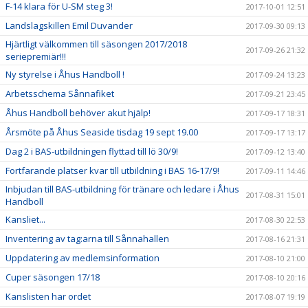
F-14 klara för U-SM steg 3!
2017-10-01 12:51
Landslagskillen Emil Duvander
2017-09-30 09:13
Hjärtligt välkommen till säsongen 2017/2018
2017-09-26 21:32
seriepremiär!!!
Ny styrelse i Åhus Handboll !
2017-09-24 13:23
Arbetsschema Sånnafiket
2017-09-21 23:45
Åhus Handboll behöver akut hjälp!
2017-09-17 18:31
Årsmöte på Åhus Seaside tisdag 19 sept 19.00
2017-09-17 13:17
Dag 2 i BAS-utbildningen flyttad till lö 30/9!
2017-09-12 13:40
Fortfarande platser kvar till utbildning i BAS 16-17/9!
2017-09-11 14:46
Inbjudan till BAS-utbildning för tränare och ledare i Åhus
2017-08-31 15:01
Handboll
Kansliet...
2017-08-30 22:53
Inventering av tag:arna till Sånnahallen
2017-08-16 21:31
Uppdatering av medlemsinformation
2017-08-10 21:00
Cuper säsongen 17/18
2017-08-10 20:16
Kanslisten har ordet
2017-08-07 19:19