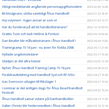
Viktigt meddelande angående personuppgiftsincident
2025-02-06 14:28
Bli blodgivare, stötta samtidigt Åhus Handboll!
2023-01-23 18:41
Höj volymen! - Ingen annan är som vi!
2023-01-05 12:37
Har du funderat på att bli handbollstränare?
2022-12-19 00:05
Grattis Tuve och tack Heléne & Pontus!
2022-06-16 06:42
Dan Beutler blir målvaktstränare i Åhus Handboll !
2022-06-04 15:00
Trainingcamp 15-16 juni - nu även för födda 2008.
2022-05-17 21:00
Hyllade ungdomsledare!
2022-05-17 19:30
Glädjen är det allra bästa!
2022-05-03 12:54
Nyhet: Åhus Handboll Training Camp 15-16 juni
2022-04-28 23:23
Föräldrautbildning med Handboll Syd och RF-SISU
2022-04-27 19:50
Isac Svensson uttagen till Riksläger 1
2022-04-27 16:52
I sommar är det äntligen dags för Åhus Beachhandboll
2022-04-22 10:26
Festival!
Åhus Handboll satsar vidare på Damhandbollen
2022-04-13 11:30
Valter Chrintz blir hedersmedlem i Åhus Handboll
2022-03-16 12:18