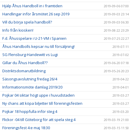
Hjälp Åhus Handboll in i framtiden
2019-09-06 07:00
Handlingar inför årsmötet 26 sep 2019
2019-09-03 23:14
Vill du börja spela handboll?
2019-09-03 06:30
Info från kiosken!
2019-08-22 23:29
F.d. Åhusspelare i U-21-VM i Spanien
2019-07-25 22:27
Åhus Handbolls kepsar nu till försäljning!
2019-07-11
SG Flensburg-Handewitt vs Lugi
2019-07-02
Gillar du Åhus Handboll??
2019-06-20 07:18
Distriktsdomarutbildning
2019-05-26 20:23
Säsongsavslutning fredag 26/4
2019-04-22
Informationsmöte damlag 2019/20
2019-04-01
Pojkar 04 siktar högt uppe i huvudstaden
2019-03-27
Ny chans att köpa biljetter till föreningsfesten
2019-03-27
Pojkar 18 hoppfulla inför steg 4
2019-03-20
Flickor -04 till Göteborg för att spela steg 4
2019-03-19 21:00
Föreningsfest 4:e maj 18:30
2019-03-15 11:50