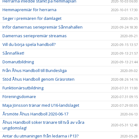
Herrarna inledde starkt på hemmaplan
2020-10-03 06:00
Hemmapremiär för herrarna
2020-10-01 17:30
Seger i premiären för damlaget
2020-09-25
Inför damernas seriepremiär Sånnahallen
2020-09-24 18:30
Damernas seriepremiär streamas
2020-09-21
Vill du börja spela handboll?
2020-09-15 13:57
Sånnafiket!
2020-09-13 21:57
Domarutbildning
2020-09-13 21:44
Från Åhus Handboll till Bundesliga
2020-09-02
Stöd Åhus Handboll genom Gräsroten
2020-08-26 14:16
Funktionärsutbildning
2020-07-31 11:00
Föreningsdomare
2020-07-31 09:15
Maja Jönsson tränar med U16-landslaget
2020-07-29 00:05
Årsmöte Åhus Handboll 2020-06-17
2020-06-13
Åhus Handboll söker tränare till två av våra
2020-05-31 12:48
ungdomslag!
Antar du utmaningen från ledarna i P13?
2020-05-28