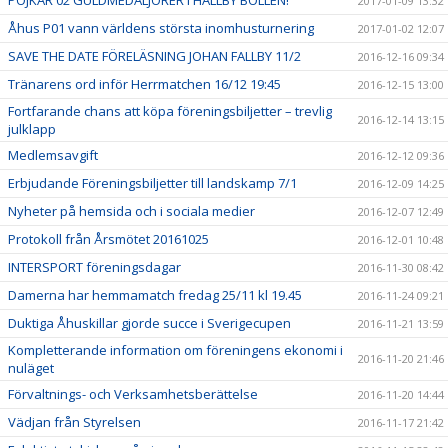
POJKAR 02 GULDMEDALJÖRER I HALLBY BOLLEN!
2017-01-09 13:32
Åhus P01 vann världens största inomhusturnering
2017-01-02 12:07
SAVE THE DATE FÖRELÄSNING JOHAN FALLBY 11/2
2016-12-16 09:34
Tränarens ord inför Herrmatchen 16/12 19:45
2016-12-15 13:00
Fortfarande chans att köpa föreningsbiljetter – trevlig
2016-12-14 13:15
julklapp
Medlemsavgift
2016-12-12 09:36
Erbjudande Föreningsbiljetter till landskamp 7/1
2016-12-09 14:25
Nyheter på hemsida och i sociala medier
2016-12-07 12:49
Protokoll från Årsmötet 20161025
2016-12-01 10:48
INTERSPORT föreningsdagar
2016-11-30 08:42
Damerna har hemmamatch fredag 25/11 kl 19.45
2016-11-24 09:21
Duktiga Åhuskillar gjorde succe i Sverigecupen
2016-11-21 13:59
Kompletterande information om föreningens ekonomi i
2016-11-20 21:46
nuläget
Förvaltnings- och Verksamhetsberättelse
2016-11-20 14:44
Vädjan från Styrelsen
2016-11-17 21:42