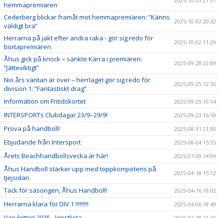
2025-10-03 21:31
hemmapremiären
Cederberg blickar framåt mot hemmapremiären: ”Känns
2025-10-02 20:32
väldigt bra”
Herrarna på jakt efter andra raka - gör sig redo för
2025-10-02 11:29
bortapremiären
Åhus gick på knock – sänkte Kärra i premiären:
2025-09-28 22:09
”Jätteviktigt”
Nio års väntan är över – herrlaget gör sig redo för
2025-09-25 12:30
division 1: ”Fantastiskt drag”
Information om Fritidskortet
2025-09-25 10:14
INTERSPORTs Clubdagar 23/9–29/9!
2025-09-23 16:59
Prova på handboll!
2025-08-31 21:00
Ebjudande från Intersport
2025-08-04 15:55
Årets Beachhandbollsvecka är här!
2025-07-09 14:09
Åhus Handboll stärker upp med toppkompetens på
2025-04-18 15:12
tjejsidan
Tack för säsongen, Åhus Handboll!
2025-04-16 18:02
Herrarna klara för DIV 1 !!!!!!!!!
2025-04-06 18:49
Varulotteri 2025 - Vinstlista
2025-02-28 21:46