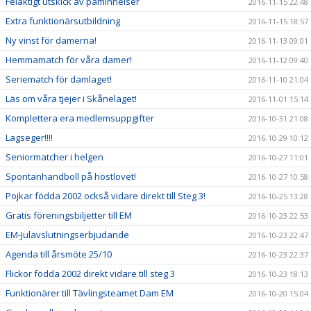
Felaktigt utskick av påminnelser
2016-11-15 22:48
Extra funktionärsutbildning
2016-11-15 18:57
Ny vinst för damerna!
2016-11-13 09:01
Hemmamatch för våra damer!
2016-11-12 09:40
Seriematch för damlaget!
2016-11-10 21:04
Läs om våra tjejer i Skånelaget!
2016-11-01 15:14
Komplettera era medlemsuppgifter
2016-10-31 21:08
Lagseger!!!!
2016-10-29 10:12
Seniormatcher i helgen
2016-10-27 11:01
Spontanhandboll på höstlovet!
2016-10-27 10:58
Pojkar födda 2002 också vidare direkt till Steg 3!
2016-10-25 13:28
Gratis föreningsbiljetter till EM
2016-10-23 22:53
EM-Julavslutningserbjudande
2016-10-23 22:47
Agenda till årsmöte 25/10
2016-10-23 22:37
Flickor födda 2002 direkt vidare till steg 3
2016-10-23 18:13
Funktionärer till Tävlingsteamet Dam EM
2016-10-20 15:04