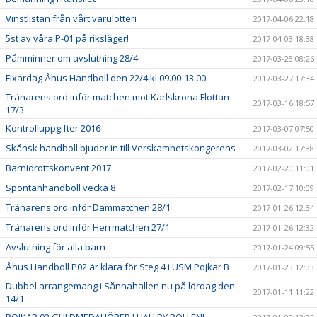
Vinstlistan från vårt varulotteri
2017-04-06 22:18
5st av våra P-01 på riksläger!
2017-04-03 18:38
Påmminner om avslutning 28/4
2017-03-28 08:26
Fixardag Åhus Handboll den 22/4 kl 09.00-13.00
2017-03-27 17:34
Tränarens ord inför matchen mot Karlskrona Flottan
2017-03-16 18:57
17/3
Kontrolluppgifter 2016
2017-03-07 07:50
Skånsk handboll bjuder in till Verskamhetskongerens
2017-03-02 17:38
Barnidrottskonvent 2017
2017-02-20 11:01
Spontanhandboll vecka 8
2017-02-17 10:09
Tränarens ord inför Dammatchen 28/1
2017-01-26 12:34
Tränarens ord inför Herrmatchen 27/1
2017-01-26 12:32
Avslutning för alla barn
2017-01-24 09:55
Åhus Handboll P02 är klara för Steg 4 i USM Pojkar B
2017-01-23 12:33
Dubbel arrangemang i Sånnahallen nu på lördag den
2017-01-11 11:22
14/1