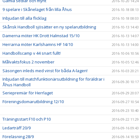
Gamla sedlar och mynt
2016-10-20 14:24
9 spelare i Skånelaget från lilla Åhus
2016-10-18 08:13
Inbjudan till alla flicklag
2016-10-18 08:03
Skånsk Handboll sjösätter en ny spelarutbildning
2016-10-13 14:43
Damerna möter HK Drott Halmstad 15/10
2016-10-13 14:07
Herrarna möter Karlshamns HF 14/10
2016-10-13 14:00
Handbollscamp v 44 snart fullt!
2016-10-06 10:56
Målvaktsfokus 2 november
2016-10-05 12:46
Säsongen inleds med vinst för båda A-lagen!
2016-10-03 20:21
Inbjudan till matchfunktionärsutbildning för föräldrar i
2016-09-30 10:17
Åhus Handboll
Seriepremiär för Herrlaget
2016-09-29 20:07
Föreningsdomarutbildning 12/10
2016-09-27 10:54
2016-09-23 10:40
Träningsstart F10 och P10
2016-09-22 11:29
Ledarträff 20/9
2016-09-16 09:43
Föreläsning 28/9
2016-09-14 10:53