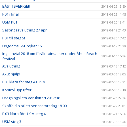
BÄST I SVERIGE!!!!
2018-04-22 19:50
P01 i final!
2018-04-22 11:45
USM P01
2018-04-20 18:41
Säsongsavslutning 27 april
2018-04-12 21:43
P01 till steg 5!
2018-03-25 17:42
Ungdoms SM Pojkar 16
2018-03-17 20:29
Inget avtal 2018 om föräldrainsatser under Åhus Beach
2018-03-16 15:26
festival
Avslutning
2018-03-13 17:12
Akut hjälp!
2018-03-06 12:05
P03 klara för steg 4 i USM!
2018-02-05 18:21
Kontrolluppgifter
2018-02-05 18:10
Dragningslista Varulotteri 2017/18
2018-01-26 22:36
Skaffa din biljett senast torsdag 18:00!
2018-01-22 23:01
F-03 klara för U-SM steg 4!
2018-01-21 15:56
USM steg 3
2018-01-15 18:46