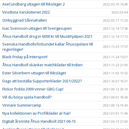
Axel Lindberg uttagen till Riksläger 2
2022-03-10 16:49
Vinstlista Varulotteriet 2022
2022-03-04
Ombyggnad Sånnahallen
2022-02-11 11:25
Isac Svensson uttagen till Sverigecupen
2021-12-14 17:58
Åhus Handboll drog in 6000 kr till Musikhjälpen 2021
2021-12-14 17:15
Svenska Handbollsförbundet kallar Åhusspelare till
2021-11-25 17:57
regionläger!
Black Friday på Intersport!
2021-11-24 15:07
Åhus Handboll skänker matchkläder till Indien
2021-11-23 21:00
Ester Silverbern uttagen till Riksläger
2021-11-03 13:52
Dags att beställa Supporterkläder 2021/2022?
2021-10-07 10:21
Flickor födda 2009 vinner GBG Cup!
2021-09-12 20:13
Vill du börja spela handboll?
2021-09-01 18:38
Vinnare Summercamp
2021-08-16 19:45
Nya kollektionen av Profilkläder är här!
2021-07-01 11:49
Digitalt årsmöte Åhus Handboll 2021-06-15
2021-06-13 21:00