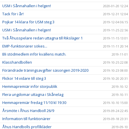
USM i Sånnahallen i helgen!
2020-01-20 12:24
Tack för i år!
2019-12-31 12:04
Pojkar 14 klara för USM steg 3
2019-12-04 06:15
USM i Sånnahallen i helgen!
2019-11-25 22:56
Två Åhusspelare redan uttagna till Riksläger 1
2019-11-15 13:01
EMP-funktionärer sökes...
2019-11-11 20:14
Bli stödmedlem inför kvällens match.
2019-11-01
Klasshandbollen
2019-10-25 22:08
Förändrade träningsavgifter säsongen 2019-2020
2019-10-23 08:00
Flickor 14 vidare till steg 3
2019-10-20 20:31
Hemmapremiär inför storpublik
2019-10-12
Flera ungdomar uttagna i Skånelag
2019-10-11
Hemmapremiär fredag 11/10 kl 19:30
2019-10-10 15:00
Årsmöte i Åhus Handboll 26/9
2019-09-24 22:45
Information till funktionärer
2019-09-18 23:31
Åhus Handbolls profilkläder
2019-09-10