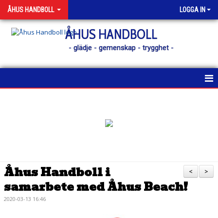
ÅHUS HANDBOLL
LOGGA IN
ÅHUS HANDBOLL
- glädje - gemenskap - trygghet -
HEM
KONTAKT
NYHETER
KALENDER
Åhus Handboll i
<
>
samarbete med Åhus Beach!
MATCHER
2020-03-13 16:46
MEDLEM