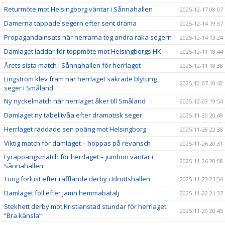
Returmöte mot Helsingborg väntar i Sånnahallen
2025-12-17 08:07
Damerna tappade segern efter sent drama
2025-12-14 19:57
Propagandainsats när herrarna tog andra raka segern
2025-12-14 13:24
Damlaget laddar för toppmöte mot Helsingborgs HK
2025-12-11 18:44
Årets sista match i Sånnahallen för herrlaget
2025-12-11 18:38
Lingström klev fram när herrlaget säkrade blytung
2025-12-07 10:42
seger i Småland
Ny nyckelmatch när herrlaget åker till Småland
2025-12-03 19:54
Damlaget ny tabelltvåa efter dramatisk seger
2025-11-30 20:49
Herrlaget räddade sen poäng mot Helsingborg
2025-11-28 22:38
Viktig match för damlaget – hoppas på revansch
2025-11-26 20:31
Fyrapoängsmatch för herrlaget – jumbon väntar i
2025-11-26 20:08
Sånnahallen
Tung förlust efter rafflande derby i Idrottshallen
2025-11-23 23:56
Damlaget föll efter jämn hemmabatalj
2025-11-22 21:37
Stekhett derby mot Kristianstad stundar för herrlaget:
2025-11-20 20:45
”Bra känsla”