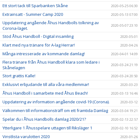
Ett stort tack till Sparbanken Skåne
2020-05-25 06:30
Extrainsatt - Summer Camp 2020
2020-05-13 07:00
Uppdatering angående Åhus Handbolls tolkning av
2020-05-07 23:10
Corona-läget.
Stöd Åhus Handboll - Digital insamling
2020-05-01
Klart med nya tränare för A-lag Herrar!
2020-04-26
Många intresserade av kommande damlag!
2020-04-01 14:09
Flera tränare från Åhus Handboll klara som ledare i
2020-03-24 21:19
Skånelagen
Stort grattis Kalle!
2020-03-24 20:50
Exklusivt erbjudande till alla våra medlemmar!
2020-03-23
Åhus Handboll i samarbete med Åhus Beach!
2020-03-13 16:46
Uppdatering av information angående covid-19 (Corona).
2020-03-12
Välkommen till informationsträff om ett framtida Damlag
2020-03-04 19:21
Spelar du i Åhus Handbolls damlag 2020/21?
2020-02-13 22:57
Ytterligare 1 Åhusspelare uttagen till Riksläger 1
2020-02-10 16:52
Vinstlista varulotteri 2020
2020-01-26