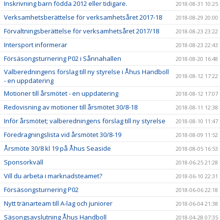
Inskrivning barn födda 2012 eller tidigare.
2018-08-31 10:25
Verksamhetsberättelse för verksamhetsåret 2017-18
2018-08-29 20:00
Förvaltningsberättelse för verksamhetsåret 2017/18
2018-08-23 23:22
Intersport informerar
2018-08-23 22:43
Försäsongsturnering P02 i Sånnahallen
2018-08-20 16:48
Valberedningens förslag till ny styrelse i Åhus Handboll
2018-08-12 17:22
- en uppdatering
Motioner till årsmötet - en uppdatering
2018-08-12 17:07
Redovisning av motioner till årsmötet 30/8-18
2018-08-11 12:38
Inför årsmötet; valberedningens förslag till ny styrelse
2018-08-10 11:47
Föredragningslista vid årsmötet 30/8-19
2018-08-09 11:52
Årsmöte 30/8 kl 19 på Åhus Seaside
2018-08-05 16:53
Sponsorkväll
2018-06-25 21:28
Vill du arbeta i marknadsteamet?
2018-06-10 22:31
Försäsongsturnering P02
2018-06-06 22:18
Nytt tränarteam till A-lag och juniorer
2018-06-04 21:38
Säsongsavslutning Åhus Handboll
2018-04-28 07:35