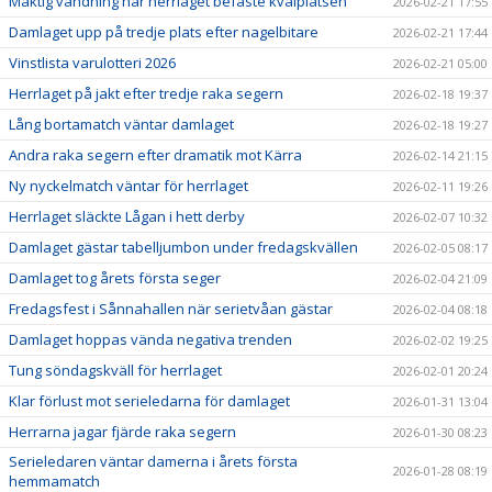
Mäktig vändning när herrlaget befäste kvalplatsen
2026-02-21 17:55
Damlaget upp på tredje plats efter nagelbitare
2026-02-21 17:44
Vinstlista varulotteri 2026
2026-02-21 05:00
Herrlaget på jakt efter tredje raka segern
2026-02-18 19:37
Lång bortamatch väntar damlaget
2026-02-18 19:27
Andra raka segern efter dramatik mot Kärra
2026-02-14 21:15
Ny nyckelmatch väntar för herrlaget
2026-02-11 19:26
Herrlaget släckte Lågan i hett derby
2026-02-07 10:32
Damlaget gästar tabelljumbon under fredagskvällen
2026-02-05 08:17
Damlaget tog årets första seger
2026-02-04 21:09
Fredagsfest i Sånnahallen när serietvåan gästar
2026-02-04 08:18
Damlaget hoppas vända negativa trenden
2026-02-02 19:25
Tung söndagskväll för herrlaget
2026-02-01 20:24
Klar förlust mot serieledarna för damlaget
2026-01-31 13:04
Herrarna jagar fjärde raka segern
2026-01-30 08:23
Serieledaren väntar damerna i årets första
2026-01-28 08:19
hemmamatch