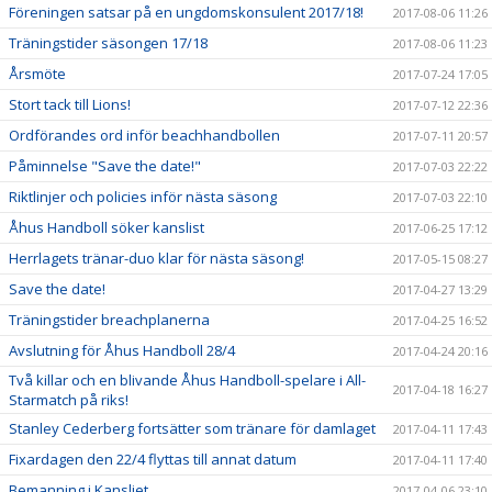
Föreningen satsar på en ungdomskonsulent 2017/18!
2017-08-06 11:26
Träningstider säsongen 17/18
2017-08-06 11:23
Årsmöte
2017-07-24 17:05
Stort tack till Lions!
2017-07-12 22:36
Ordförandes ord inför beachhandbollen
2017-07-11 20:57
Påminnelse "Save the date!"
2017-07-03 22:22
Riktlinjer och policies inför nästa säsong
2017-07-03 22:10
Åhus Handboll söker kanslist
2017-06-25 17:12
Herrlagets tränar-duo klar för nästa säsong!
2017-05-15 08:27
Save the date!
2017-04-27 13:29
Träningstider breachplanerna
2017-04-25 16:52
Avslutning för Åhus Handboll 28/4
2017-04-24 20:16
Två killar och en blivande Åhus Handboll-spelare i All-
2017-04-18 16:27
Starmatch på riks!
Stanley Cederberg fortsätter som tränare för damlaget
2017-04-11 17:43
Fixardagen den 22/4 flyttas till annat datum
2017-04-11 17:40
Bemanning i Kansliet
2017-04-06 23:10