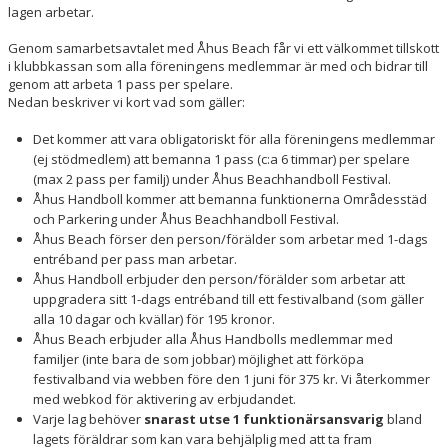
lagen arbetar.
Genom samarbetsavtalet med Åhus Beach får vi ett välkommet tillskott
i klubbkassan som alla föreningens medlemmar är med och bidrar till
genom att arbeta 1 pass per spelare.
Nedan beskriver vi kort vad som gäller:
Det kommer att vara obligatoriskt för alla föreningens medlemmar
(ej stödmedlem) att bemanna 1 pass (c:a 6 timmar) per spelare
(max 2 pass per familj) under Åhus Beachhandboll Festival.
Åhus Handboll kommer att bemanna funktionerna Områdesstäd
och Parkering under Åhus Beachhandboll Festival.
Åhus Beach förser den person/förälder som arbetar med 1-dags
entréband per pass man arbetar.
Åhus Handboll erbjuder den person/förälder som arbetar att
uppgradera sitt 1-dags entréband till ett festivalband (som gäller
alla 10 dagar och kvällar) för 195 kronor.
Åhus Beach erbjuder alla Åhus Handbolls medlemmar med
familjer (inte bara de som jobbar) möjlighet att förköpa
festivalband via webben före den 1 juni för 375 kr. Vi återkommer
med webkod för aktivering av erbjudandet.
Varje lag behöver
snarast utse 1 funktionärsansvarig
bland
lagets föräldrar som kan vara behjälplig med att ta fram