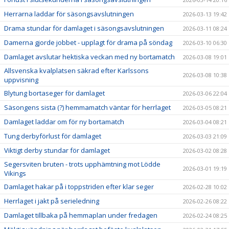
Herrarna laddar för säsongsavslutningen
2026-03-13 19:42
Drama stundar för damlaget i säsongsavslutningen
2026-03-11 08:24
Damerna gjorde jobbet - upplagt för drama på söndag
2026-03-10 06:30
Damlaget avslutar hektiska veckan med ny bortamatch
2026-03-08 19:01
Allsvenska kvalplatsen säkrad efter Karlssons
2026-03-08 10:38
uppvisning
Blytung bortaseger för damlaget
2026-03-06 22:04
Säsongens sista (?) hemmamatch väntar för herrlaget
2026-03-05 08:21
Damlaget laddar om för ny bortamatch
2026-03-04 08:21
Tung derbyförlust för damlaget
2026-03-03 21:09
Viktigt derby stundar för damlaget
2026-03-02 08:28
Segersviten bruten - trots upphämtning mot Lödde
2026-03-01 19:19
Vikings
Damlaget hakar på i toppstriden efter klar seger
2026-02-28 10:02
Herrlaget i jakt på serieledning
2026-02-26 08:22
Damlaget tillbaka på hemmaplan under fredagen
2026-02-24 08:25