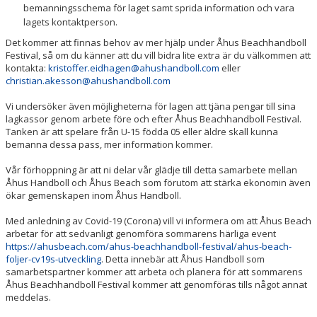
bemanningsschema för laget samt sprida information och vara
lagets kontaktperson.
Det kommer att finnas behov av mer hjälp under Åhus Beachhandboll
Festival, så om du känner att du vill bidra lite extra är du välkommen att
kontakta:
kristoffer.eidhagen@ahushandboll.com
eller
christian.akesson@ahushandboll.com
Vi undersöker även möjligheterna för lagen att tjäna pengar till sina
lagkassor genom arbete före och efter Åhus Beachhandboll Festival.
Tanken är att spelare från U-15 födda 05 eller äldre skall kunna
bemanna dessa pass, mer information kommer.
Vår förhoppning är att ni delar vår glädje till detta samarbete mellan
Åhus Handboll och Åhus Beach som förutom att stärka ekonomin även
ökar gemenskapen inom Åhus Handboll.
Med anledning av Covid-19 (Corona) vill vi informera om att Åhus Beach
arbetar för att sedvanligt genomföra sommarens härliga event
https://ahusbeach.com/ahus-beachhandboll-festival/ahus-beach-
foljer-cv19s-utveckling
. Detta innebär att Åhus Handboll som
samarbetspartner kommer att arbeta och planera för att sommarens
Åhus Beachhandboll Festival kommer att genomföras tills något annat
meddelas.