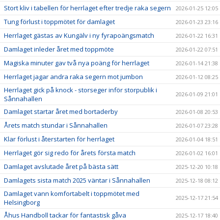
Stort kliv i tabellen för herrlaget efter tredje raka segern
2026-01-25 12:05
Tung förlust i toppmötet för damlaget
2026-01-23 23:16
Herrlaget gästas av Kungälv i ny fyrapoängsmatch
2026-01-22 16:31
Damlaget inleder året med toppmöte
2026-01-22 07:51
Magiska minuter gav två nya poäng för herrlaget
2026-01-14 21:38
Herrlaget jagar andra raka segern mot jumbon
2026-01-12 08:25
Herrlaget gick på knock - storseger inför storpublik i
2026-01-09 21:01
Sånnahallen
Damlaget startar året med bortaderby
2026-01-08 20:53
Årets match stundar i Sånnahallen
2026-01-07 23:28
Klar förlust i återstarten för herrlaget
2026-01-04 18:51
Herrlaget gör sig redo för årets första match
2026-01-02 16:01
Damlaget avslutade året på bästa sätt
2025-12-20 10:18
Damlagets sista match 2025 väntar i Sånnahallen
2025-12-18 08:12
Damlaget vann komfortabelt i toppmötet med
2025-12-17 21:54
Helsingborg
Åhus Handboll tackar för fantastisk gåva
2025-12-17 18:40