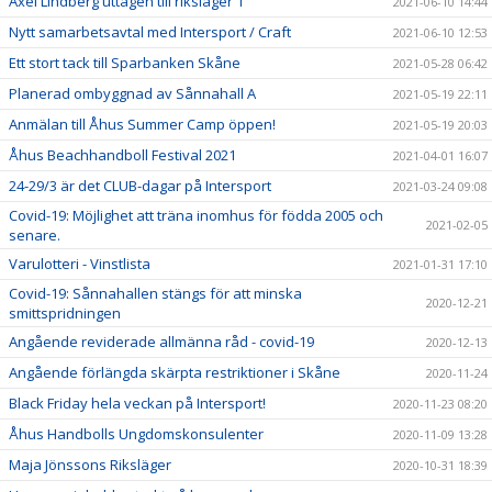
Axel Lindberg uttagen till riksläger 1
2021-06-10 14:44
Nytt samarbetsavtal med Intersport / Craft
2021-06-10 12:53
Ett stort tack till Sparbanken Skåne
2021-05-28 06:42
Planerad ombyggnad av Sånnahall A
2021-05-19 22:11
Anmälan till Åhus Summer Camp öppen!
2021-05-19 20:03
Åhus Beachhandboll Festival 2021
2021-04-01 16:07
24-29/3 är det CLUB-dagar på Intersport
2021-03-24 09:08
Covid-19: Möjlighet att träna inomhus för födda 2005 och
2021-02-05
senare.
Varulotteri - Vinstlista
2021-01-31 17:10
Covid-19: Sånnahallen stängs för att minska
2020-12-21
smittspridningen
Angående reviderade allmänna råd - covid-19
2020-12-13
Angående förlängda skärpta restriktioner i Skåne
2020-11-24
Black Friday hela veckan på Intersport!
2020-11-23 08:20
Åhus Handbolls Ungdomskonsulenter
2020-11-09 13:28
Maja Jönssons Riksläger
2020-10-31 18:39