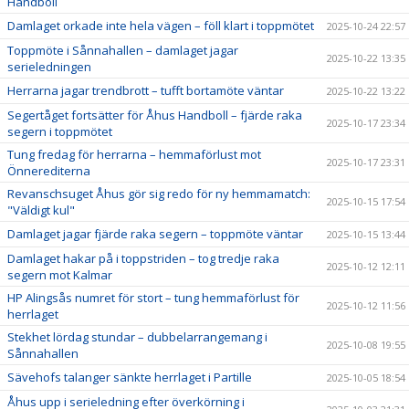
Handboll
Damlaget orkade inte hela vägen – föll klart i toppmötet
2025-10-24 22:57
Toppmöte i Sånnahallen – damlaget jagar
2025-10-22 13:35
serieledningen
Herrarna jagar trendbrott – tufft bortamöte väntar
2025-10-22 13:22
Segertåget fortsätter för Åhus Handboll – fjärde raka
2025-10-17 23:34
segern i toppmötet
Tung fredag för herrarna – hemmaförlust mot
2025-10-17 23:31
Önnerediterna
Revanschsuget Åhus gör sig redo för ny hemmamatch:
2025-10-15 17:54
"Väldigt kul"
Damlaget jagar fjärde raka segern – toppmöte väntar
2025-10-15 13:44
Damlaget hakar på i toppstriden – tog tredje raka
2025-10-12 12:11
segern mot Kalmar
HP Alingsås numret för stort – tung hemmaförlust för
2025-10-12 11:56
herrlaget
Stekhet lördag stundar – dubbelarrangemang i
2025-10-08 19:55
Sånnahallen
Sävehofs talanger sänkte herrlaget i Partille
2025-10-05 18:54
Åhus upp i serieledning efter överkörning i