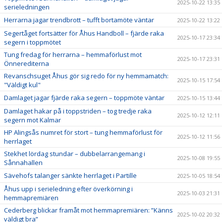
2025-10-22 13:35
serieledningen
Herrarna jagar trendbrott – tufft bortamöte väntar
2025-10-22 13:22
Segertåget fortsätter för Åhus Handboll – fjärde raka
2025-10-17 23:34
segern i toppmötet
Tung fredag för herrarna – hemmaförlust mot
2025-10-17 23:31
Önnerediterna
Revanschsuget Åhus gör sig redo för ny hemmamatch:
2025-10-15 17:54
"Väldigt kul"
Damlaget jagar fjärde raka segern – toppmöte väntar
2025-10-15 13:44
Damlaget hakar på i toppstriden – tog tredje raka
2025-10-12 12:11
segern mot Kalmar
HP Alingsås numret för stort – tung hemmaförlust för
2025-10-12 11:56
herrlaget
Stekhet lördag stundar – dubbelarrangemang i
2025-10-08 19:55
Sånnahallen
Sävehofs talanger sänkte herrlaget i Partille
2025-10-05 18:54
Åhus upp i serieledning efter överkörning i
2025-10-03 21:31
hemmapremiären
Cederberg blickar framåt mot hemmapremiären: ”Känns
2025-10-02 20:32
väldigt bra”