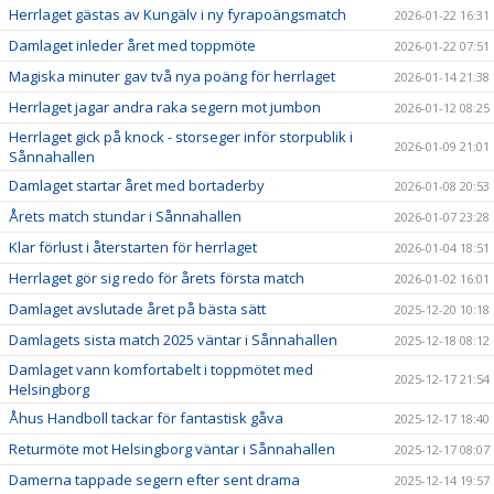
Herrlaget gästas av Kungälv i ny fyrapoängsmatch
2026-01-22 16:31
Damlaget inleder året med toppmöte
2026-01-22 07:51
Magiska minuter gav två nya poäng för herrlaget
2026-01-14 21:38
Herrlaget jagar andra raka segern mot jumbon
2026-01-12 08:25
Herrlaget gick på knock - storseger inför storpublik i
2026-01-09 21:01
Sånnahallen
Damlaget startar året med bortaderby
2026-01-08 20:53
Årets match stundar i Sånnahallen
2026-01-07 23:28
Klar förlust i återstarten för herrlaget
2026-01-04 18:51
Herrlaget gör sig redo för årets första match
2026-01-02 16:01
Damlaget avslutade året på bästa sätt
2025-12-20 10:18
Damlagets sista match 2025 väntar i Sånnahallen
2025-12-18 08:12
Damlaget vann komfortabelt i toppmötet med
2025-12-17 21:54
Helsingborg
Åhus Handboll tackar för fantastisk gåva
2025-12-17 18:40
Returmöte mot Helsingborg väntar i Sånnahallen
2025-12-17 08:07
Damerna tappade segern efter sent drama
2025-12-14 19:57