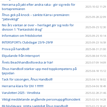
Herrarna på jakt efter andra raka - gör sig redo för
2025-10-02 11:29
bortapremiären
Åhus gick på knock – sänkte Kärra i premiären:
2025-09-28 22:09
”Jätteviktigt”
Nio års väntan är över – herrlaget gör sig redo för
2025-09-25 12:30
division 1: ”Fantastiskt drag”
Information om Fritidskortet
2025-09-25 10:14
INTERSPORTs Clubdagar 23/9–29/9!
2025-09-23 16:59
Prova på handboll!
2025-08-31 21:00
Ebjudande från Intersport
2025-08-04 15:55
Årets Beachhandbollsvecka är här!
2025-07-09 14:09
Åhus Handboll stärker upp med toppkompetens på
2025-04-18 15:12
tjejsidan
Tack för säsongen, Åhus Handboll!
2025-04-16 18:02
Herrarna klara för DIV 1 !!!!!!!!!
2025-04-06 18:49
Varulotteri 2025 - Vinstlista
2025-02-28 21:46
Viktigt meddelande angående personuppgiftsincident
2025-02-06 14:28
Bli blodgivare, stötta samtidigt Åhus Handboll!
2023-01-23 18:41