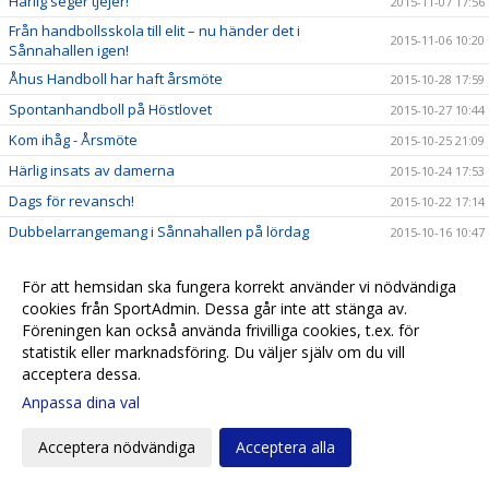
Härlig seger tjejer!
2015-11-07 17:56
Från handbollsskola till elit – nu händer det i
2015-11-06 10:20
Sånnahallen igen!
Åhus Handboll har haft årsmöte
2015-10-28 17:59
Spontanhandboll på Höstlovet
2015-10-27 10:44
Kom ihåg - Årsmöte
2015-10-25 21:09
Härlig insats av damerna
2015-10-24 17:53
Dags för revansch!
2015-10-22 17:14
Dubbelarrangemang i Sånnahallen på lördag
2015-10-16 10:47
Första vinsten i division 1!!!
2015-10-11 17:42
För att hemsidan ska fungera korrekt använder vi nödvändiga
Tufft för herrarna i Anderstorp!
2015-10-11 17:38
cookies från SportAdmin. Dessa går inte att stänga av.
Mingelträff för alla våra ledare!
2015-10-07 17:02
Föreningen kan också använda frivilliga cookies, t.ex. för
statistik eller marknadsföring. Du väljer själv om du vill
Årsmöte
2015-10-04 21:00
acceptera dessa.
Premiärnerver för damerna men herrarna vann!
2015-10-04 13:30
Anpassa dina val
Debut i div 1!!!
2015-10-01 09:28
Hemmapremiär - vi bjuder alla på entrén!
Acceptera nödvändiga
Acceptera alla
2015-09-26 11:54
Inspringslag till Seniorlagen Hösten 2015
2015-09-15 17:50