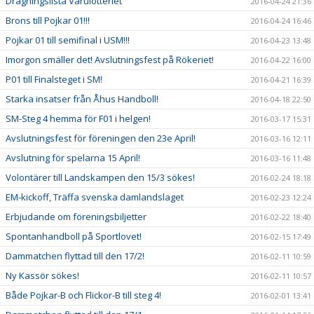
Dragningslista Varulotteriet
2016-04-24 21:36
Brons till Pojkar 01!!!
2016-04-24 16:46
Pojkar 01 till semifinal i USM!!!
2016-04-23 13:48
Imorgon smäller det! Avslutningsfest på Rökeriet!
2016-04-22 16:00
P01 till Finalsteget i SM!
2016-04-21 16:39
Starka insatser från Åhus Handboll!
2016-04-18 22:50
SM-Steg 4 hemma för F01 i helgen!
2016-03-17 15:31
Avslutningsfest för föreningen den 23e April!
2016-03-16 12:11
Avslutning för spelarna 15 April!
2016-03-16 11:48
Volontärer till Landskampen den 15/3 sökes!
2016-02-24 18:18
EM-kickoff, Träffa svenska damlandslaget
2016-02-23 12:24
Erbjudande om föreningsbiljetter
2016-02-22 18:40
Spontanhandboll på Sportlovet!
2016-02-15 17:49
Dammatchen flyttad till den 17/2!
2016-02-11 10:59
Ny Kassör sökes!
2016-02-11 10:57
Både Pojkar-B och Flickor-B till steg 4!
2016-02-01 13:41