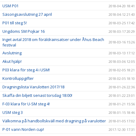
USM P01
2018-04-20 18:41
Säsongsavslutning 27 april
2018-04-12 21:43
P01 till steg 5!
2018-03-25 17:42
Ungdoms SM Pojkar 16
2018-03-17 20:29
Inget avtal 2018 om föräldrainsatser under Åhus Beach
2018-03-16 15:26
festival
Avslutning
2018-03-13 17:12
Akut hjälp!
2018-03-06 12:05
P03 klara för steg 4 i USM!
2018-02-05 18:21
Kontrolluppgifter
2018-02-05 18:10
Dragningslista Varulotteri 2017/18
2018-01-26 22:36
Skaffa din biljett senast torsdag 18:00!
2018-01-22 23:01
F-03 klara för U-SM steg 4!
2018-01-21 15:56
USM steg 3
2018-01-15 18:46
Välkomna på handbollskväll med dragning på varulotter
2018-01-05 17:02
P-01 vann Norden cup!
2017-12-30 17:31