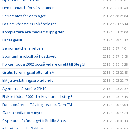
Hemmamatch för våra damer!
2016-11-12 09:40
Seriematch för damlaget!
2016-11-10 21:04
Läs om våra tjejer i Skånelaget!
2016-11-01 15:14
Komplettera era medlemsuppgifter
2016-10-31 21:08
Lagseger!!!!
2016-10-29 10:12
Seniormatcher i helgen
2016-10-27 11:01
Spontanhandboll på höstlovet!
2016-10-27 10:58
Pojkar födda 2002 också vidare direkt till Steg 3!
2016-10-25 13:28
Gratis föreningsbiljetter till EM
2016-10-23 22:53
EM-Julavslutningserbjudande
2016-10-23 22:47
Agenda till årsmöte 25/10
2016-10-23 22:37
Flickor födda 2002 direkt vidare till steg 3
2016-10-23 18:13
Funktionärer till Tävlingsteamet Dam EM
2016-10-20 15:04
Gamla sedlar och mynt
2016-10-20 14:24
9 spelare i Skånelaget från lilla Åhus
2016-10-18 08:13
Inbjudan till alla flicklag
2016-10-18 08:03