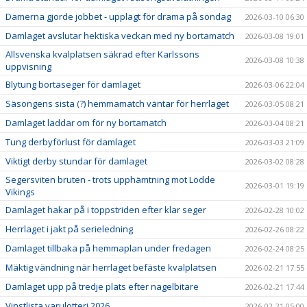
Damerna gjorde jobbet - upplagt för drama på söndag
2026-03-10 06:30
Damlaget avslutar hektiska veckan med ny bortamatch
2026-03-08 19:01
Allsvenska kvalplatsen säkrad efter Karlssons
2026-03-08 10:38
uppvisning
Blytung bortaseger för damlaget
2026-03-06 22:04
Säsongens sista (?) hemmamatch väntar för herrlaget
2026-03-05 08:21
Damlaget laddar om för ny bortamatch
2026-03-04 08:21
Tung derbyförlust för damlaget
2026-03-03 21:09
Viktigt derby stundar för damlaget
2026-03-02 08:28
Segersviten bruten - trots upphämtning mot Lödde
2026-03-01 19:19
Vikings
Damlaget hakar på i toppstriden efter klar seger
2026-02-28 10:02
Herrlaget i jakt på serieledning
2026-02-26 08:22
Damlaget tillbaka på hemmaplan under fredagen
2026-02-24 08:25
Mäktig vändning när herrlaget befäste kvalplatsen
2026-02-21 17:55
Damlaget upp på tredje plats efter nagelbitare
2026-02-21 17:44
Vinstlista varulotteri 2026
2026-02-21 05:00