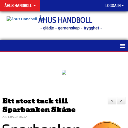
ÅHUS HANDBOLL
LOGGA IN
ÅHUS HANDBOLL
- glädje - gemenskap - trygghet -
HEM
KONTAKT
NYHETER
KALENDER
Ett stort tack till
<
>
Sparbanken Skåne
MATCHER
2021-05-28 06:42
MEDLEM