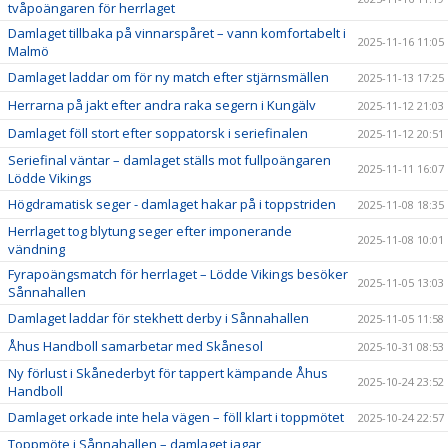
tvåpoängaren för herrlaget
Damlaget tillbaka på vinnarspåret – vann komfortabelt i
2025-11-16 11:05
Malmö
Damlaget laddar om för ny match efter stjärnsmällen
2025-11-13 17:25
Herrarna på jakt efter andra raka segern i Kungälv
2025-11-12 21:03
Damlaget föll stort efter soppatorsk i seriefinalen
2025-11-12 20:51
Seriefinal väntar – damlaget ställs mot fullpoängaren
2025-11-11 16:07
Lödde Vikings
Högdramatisk seger - damlaget hakar på i toppstriden
2025-11-08 18:35
Herrlaget tog blytung seger efter imponerande
2025-11-08 10:01
vändning
Fyrapoängsmatch för herrlaget – Lödde Vikings besöker
2025-11-05 13:03
Sånnahallen
Damlaget laddar för stekhett derby i Sånnahallen
2025-11-05 11:58
Åhus Handboll samarbetar med Skånesol
2025-10-31 08:53
Ny förlust i Skånederbyt för tappert kämpande Åhus
2025-10-24 23:52
Handboll
Damlaget orkade inte hela vägen – föll klart i toppmötet
2025-10-24 22:57
Toppmöte i Sånnahallen – damlaget jagar