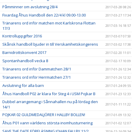
Påmminner om avslutning 28/4
2017-03-28 08:26
Fixardag Åhus Handboll den 22/4 kl 09.00-13.00
2017-03-27 17:34
Tränarens ord inför matchen mot Karlskrona Flottan
2017-03-16 18:57
17/3
Kontrolluppgifter 2016
2017-03-07 07:50
Skånsk handboll bjuder in till Verskamhetskongerens
2017-03-02 17:38
Barnidrottskonvent 2017
2017-02-20 11:01
Spontanhandboll vecka 8
2017-02-17 10:09
Tränarens ord inför Dammatchen 28/1
2017-01-26 12:34
Tränarens ord inför Herrmatchen 27/1
2017-01-26 12:32
Avslutning för alla barn
2017-01-24 09:55
Åhus Handboll P02 är klara för Steg 4 i USM Pojkar B
2017-01-23 12:33
Dubbel arrangemang i Sånnahallen nu på lördag den
2017-01-11 11:22
14/1
POJKAR 02 GULDMEDALJÖRER I HALLBY BOLLEN!
2017-01-09 13:32
Åhus P01 vann världens största inomhusturnering
2017-01-02 12:07
SAVE THE DATE FÖRELÄSNING JOHAN FALLBY 11/2
2016-12-16 09:34