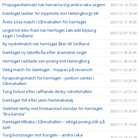
Propagandainsats när herrarna tog andra raka segern
2025-12-14 13:24
Damlaget laddar för toppmöte mot Helsingborgs HK
2025-12-11 18:44
Årets sista match i Sånnahallen för herrlaget
2025-12-11 18:38
Lingström klev fram när herrlaget säkrade blytung
2025-12-07 10:42
seger i Småland
Ny nyckelmatch när herrlaget åker till Småland
2025-12-03 19:54
Damlaget ny tabelltvåa efter dramatisk seger
2025-11-30 20:49
Herrlaget räddade sen poäng mot Helsingborg
2025-11-28 22:38
Viktig match för damlaget – hoppas på revansch
2025-11-26 20:31
Fyrapoängsmatch för herrlaget – jumbon väntar i
2025-11-26 20:08
Sånnahallen
Tung förlust efter rafflande derby i Idrottshallen
2025-11-23 23:56
Damlaget föll efter jämn hemmabatalj
2025-11-22 21:37
Stekhett derby mot Kristianstad stundar för herrlaget:
2025-11-20 20:45
”Bra känsla”
Damlaget tillbaka i Sånnahallen – viktiga poäng står på
2025-11-19 15:42
spel
Tung bortaseger mot Kungälv – andra raka
2025-11-16 11:19