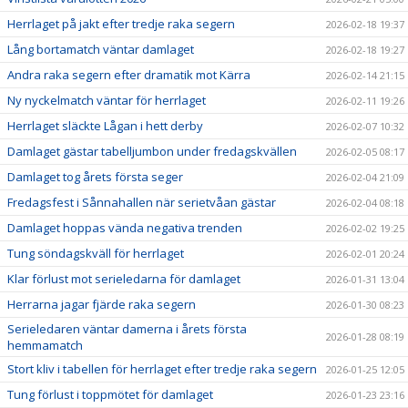
Herrlaget på jakt efter tredje raka segern
2026-02-18 19:37
Lång bortamatch väntar damlaget
2026-02-18 19:27
Andra raka segern efter dramatik mot Kärra
2026-02-14 21:15
Ny nyckelmatch väntar för herrlaget
2026-02-11 19:26
Herrlaget släckte Lågan i hett derby
2026-02-07 10:32
Damlaget gästar tabelljumbon under fredagskvällen
2026-02-05 08:17
Damlaget tog årets första seger
2026-02-04 21:09
Fredagsfest i Sånnahallen när serietvåan gästar
2026-02-04 08:18
Damlaget hoppas vända negativa trenden
2026-02-02 19:25
Tung söndagskväll för herrlaget
2026-02-01 20:24
Klar förlust mot serieledarna för damlaget
2026-01-31 13:04
Herrarna jagar fjärde raka segern
2026-01-30 08:23
Serieledaren väntar damerna i årets första
2026-01-28 08:19
hemmamatch
Stort kliv i tabellen för herrlaget efter tredje raka segern
2026-01-25 12:05
Tung förlust i toppmötet för damlaget
2026-01-23 23:16