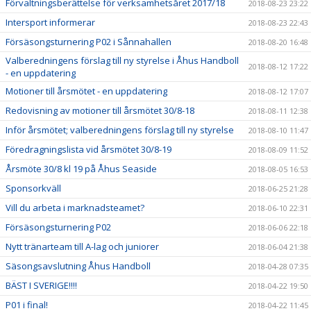
Förvaltningsberättelse för verksamhetsåret 2017/18
2018-08-23 23:22
Intersport informerar
2018-08-23 22:43
Försäsongsturnering P02 i Sånnahallen
2018-08-20 16:48
Valberedningens förslag till ny styrelse i Åhus Handboll
2018-08-12 17:22
- en uppdatering
Motioner till årsmötet - en uppdatering
2018-08-12 17:07
Redovisning av motioner till årsmötet 30/8-18
2018-08-11 12:38
Inför årsmötet; valberedningens förslag till ny styrelse
2018-08-10 11:47
Föredragningslista vid årsmötet 30/8-19
2018-08-09 11:52
Årsmöte 30/8 kl 19 på Åhus Seaside
2018-08-05 16:53
Sponsorkväll
2018-06-25 21:28
Vill du arbeta i marknadsteamet?
2018-06-10 22:31
Försäsongsturnering P02
2018-06-06 22:18
Nytt tränarteam till A-lag och juniorer
2018-06-04 21:38
Säsongsavslutning Åhus Handboll
2018-04-28 07:35
BÄST I SVERIGE!!!!
2018-04-22 19:50
P01 i final!
2018-04-22 11:45