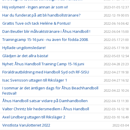
Höj volymen! - Ingen annan är som vi!
2023-01-05 12:37
Har du funderat på att bli handbollstränare?
2022-12-19 00:05
Grattis Tuve och tack Heléne & Pontus!
2022-06-16 06:42
Dan Beutler blir målvaktstränare i Åhus Handboll !
2022-06-04 15:00
Trainingcamp 15-16 juni - nu även för födda 2008.
2022-05-17 21:00
Hyllade ungdomsledare!
2022-05-17 19:30
Glädjen är det allra bästa!
2022-05-03 12:54
Nyhet: Åhus Handboll Training Camp 15-16 juni
2022-04-28 23:23
Föräldrautbildning med Handboll Syd och RF-SISU
2022-04-27 19:50
Isac Svensson uttagen till Riksläger 1
2022-04-27 16:52
I sommar är det äntligen dags för Åhus Beachhandboll
2022-04-22 10:26
Festival!
Åhus Handboll satsar vidare på Damhandbollen
2022-04-13 11:30
Valter Chrintz blir hedersmedlem i Åhus Handboll
2022-03-16 12:18
Axel Lindberg uttagen till Riksläger 2
2022-03-10 16:49
Vinstlista Varulotteriet 2022
2022-03-04