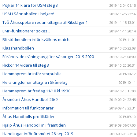
Pojkar 14 klara för USM steg 3
2019-12-04 06:15
USM i Sånnahallen i helgen!
2019-11-25 22:56
Två Åhusspelare redan uttagna till Riksläger 1
2019-11-15 13:01
EMP-funktionärer sökes...
2019-11-11 20:14
Bli stödmedlem inför kvällens match.
2019-11-01
Klasshandbollen
2019-10-25 22:08
Förändrade träningsavgifter säsongen 2019-2020
2019-10-23 08:00
Flickor 14 vidare till steg 3
2019-10-20 20:31
Hemmapremiär inför storpublik
2019-10-12
Flera ungdomar uttagna i Skånelag
2019-10-11
Hemmapremiär fredag 11/10 kl 19:30
2019-10-10 15:00
Årsmöte i Åhus Handboll 26/9
2019-09-24 22:45
Information till funktionärer
2019-09-18 23:31
Åhus Handbolls profilkläder
2019-09-10
Hjälp Åhus Handboll in i framtiden
2019-09-06 07:00
Handlingar inför årsmötet 26 sep 2019
2019-09-03 23:14