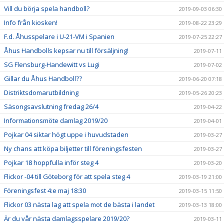
Vill du börja spela handboll?
2019-09-03 06:30
Info från kiosken!
2019-08-22 23:29
F.d. Åhusspelare i U-21-VM i Spanien
2019-07-25 22:27
Åhus Handbolls kepsar nu till försäljning!
2019-07-11
SG Flensburg-Handewitt vs Lugi
2019-07-02
Gillar du Åhus Handboll??
2019-06-20 07:18
Distriktsdomarutbildning
2019-05-26 20:23
Säsongsavslutning fredag 26/4
2019-04-22
Informationsmöte damlag 2019/20
2019-04-01
Pojkar 04 siktar högt uppe i huvudstaden
2019-03-27
Ny chans att köpa biljetter till föreningsfesten
2019-03-27
Pojkar 18 hoppfulla inför steg 4
2019-03-20
Flickor -04 till Göteborg för att spela steg 4
2019-03-19 21:00
Föreningsfest 4:e maj 18:30
2019-03-15 11:50
Flickor 03 nästa lag att spela mot de bästa i landet
2019-03-13 18:00
Är du vår nästa damlagsspelare 2019/20?
2019-03-11