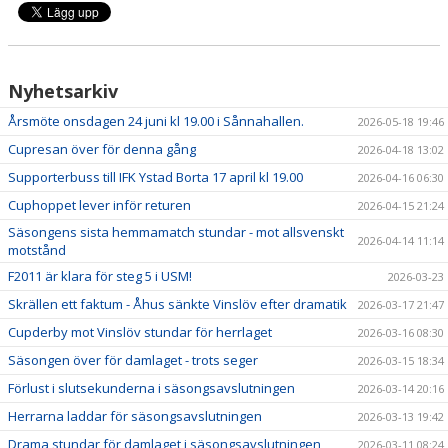
Nyhetsarkiv
Årsmöte onsdagen 24 juni kl 19.00 i Sånnahallen.
2026-05-18 19:46
Cupresan över för denna gång
2026-04-18 13:02
Supporterbuss till IFK Ystad Borta 17 april kl 19.00
2026-04-16 06:30
Cuphoppet lever inför returen
2026-04-15 21:24
Säsongens sista hemmamatch stundar - mot allsvenskt
2026-04-14 11:14
motstånd
F2011 är klara för steg 5 i USM!
2026-03-23
Skrällen ett faktum - Åhus sänkte Vinslöv efter dramatik
2026-03-17 21:47
Cupderby mot Vinslöv stundar för herrlaget
2026-03-16 08:30
Säsongen över för damlaget - trots seger
2026-03-15 18:34
Förlust i slutsekunderna i säsongsavslutningen
2026-03-14 20:16
Herrarna laddar för säsongsavslutningen
2026-03-13 19:42
Drama stundar för damlaget i säsongsavslutningen
2026-03-11 08:24