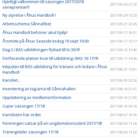
Hjärtligt välkommen till säsongen 2017/2018
2017-09-26 21:32
seriepremiär!!!
Ny styrelse i Åhus Handboll !
2017-09-24 13:23
Arbetsschema Sånnafiket
2017-09-21 23:45
Åhus Handboll behöver akut hjälp!
2017-09-17 18:31
Årsmöte på Åhus Seaside tisdag 19 sept 19.00
2017-09-17 13:17
Dag 2 i BAS-utbildningen flyttad till lö 30/9!
2017-09-12 13:40
Fortfarande platser kvar till utbildning i BAS 16-17/9!
2017-09-11 14:46
Inbjudan till BAS-utbildning för tränare och ledare i Åhus
2017-08-31 15:01
Handboll
Kansliet...
2017-08-30 22:53
Inventering av tag:arna till Sånnahallen
2017-08-16 21:31
Uppdatering av medlemsinformation
2017-08-10 21:00
Cuper säsongen 17/18
2017-08-10 20:16
Kanslisten har ordet
2017-08-07 19:19
Föreningen satsar på en ungdomskonsulent 2017/18!
2017-08-06 11:26
Träningstider säsongen 17/18
2017-08-06 11:23