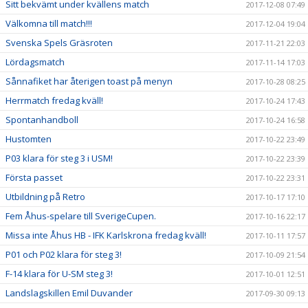
Sitt bekvämt under kvällens match
2017-12-08 07:49
Välkomna till match!!!
2017-12-04 19:04
Svenska Spels Gräsroten
2017-11-21 22:03
Lördagsmatch
2017-11-14 17:03
Sånnafiket har återigen toast på menyn
2017-10-28 08:25
Herrmatch fredag kväll!
2017-10-24 17:43
Spontanhandboll
2017-10-24 16:58
Hustomten
2017-10-22 23:49
P03 klara för steg 3 i USM!
2017-10-22 23:39
Första passet
2017-10-22 23:31
Utbildning på Retro
2017-10-17 17:10
Fem Åhus-spelare till SverigeCupen.
2017-10-16 22:17
Missa inte Åhus HB - IFK Karlskrona fredag kväll!
2017-10-11 17:57
P01 och P02 klara för steg 3!
2017-10-09 21:54
F-14 klara för U-SM steg 3!
2017-10-01 12:51
Landslagskillen Emil Duvander
2017-09-30 09:13