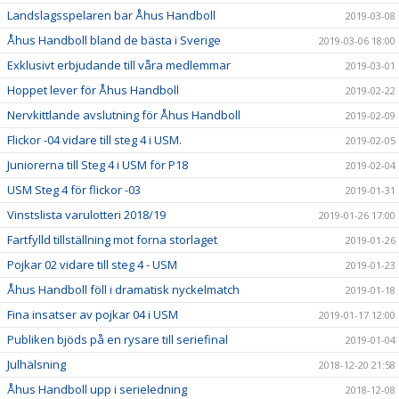
Landslagsspelaren bar Åhus Handboll
2019-03-08
Åhus Handboll bland de bästa i Sverige
2019-03-06 18:00
Exklusivt erbjudande till våra medlemmar
2019-03-01
Hoppet lever för Åhus Handboll
2019-02-22
Nervkittlande avslutning för Åhus Handboll
2019-02-09
Flickor -04 vidare till steg 4 i USM.
2019-02-05
Juniorerna till Steg 4 i USM för P18
2019-02-04
USM Steg 4 för flickor -03
2019-01-31
Vinstslista varulotteri 2018/19
2019-01-26 17:00
Fartfylld tillställning mot forna storlaget
2019-01-26
Pojkar 02 vidare till steg 4 - USM
2019-01-23
Åhus Handboll föll i dramatisk nyckelmatch
2019-01-18
Fina insatser av pojkar 04 i USM
2019-01-17 12:00
Publiken bjöds på en rysare till seriefinal
2019-01-04
Julhälsning
2018-12-20 21:58
Åhus Handboll upp i serieledning
2018-12-08