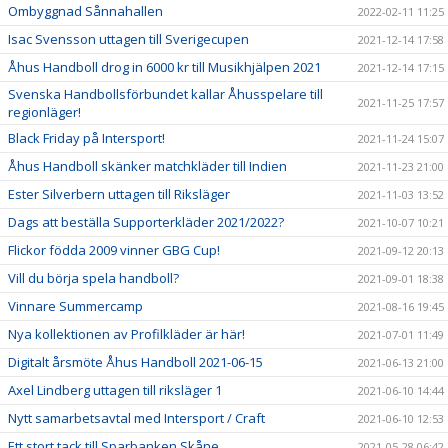
Ombyggnad Sånnahallen
2022-02-11 11:25
Isac Svensson uttagen till Sverigecupen
2021-12-14 17:58
Åhus Handboll drog in 6000 kr till Musikhjälpen 2021
2021-12-14 17:15
Svenska Handbollsförbundet kallar Åhusspelare till
2021-11-25 17:57
regionläger!
Black Friday på Intersport!
2021-11-24 15:07
Åhus Handboll skänker matchkläder till Indien
2021-11-23 21:00
Ester Silverbern uttagen till Riksläger
2021-11-03 13:52
Dags att beställa Supporterkläder 2021/2022?
2021-10-07 10:21
Flickor födda 2009 vinner GBG Cup!
2021-09-12 20:13
Vill du börja spela handboll?
2021-09-01 18:38
Vinnare Summercamp
2021-08-16 19:45
Nya kollektionen av Profilkläder är här!
2021-07-01 11:49
Digitalt årsmöte Åhus Handboll 2021-06-15
2021-06-13 21:00
Axel Lindberg uttagen till riksläger 1
2021-06-10 14:44
Nytt samarbetsavtal med Intersport / Craft
2021-06-10 12:53
Ett stort tack till Sparbanken Skåne
2021-05-28 06:42