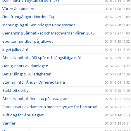
Dammatchen flyttad till den 17/1
2016-01-14 17:56
Våren är kommen
2016-01-08 18:00
Fina framgångar i Norden Cup
2015-12-29 19:02
Inspringslag till Seniorlagen uppdaterade!
2015-12-28 11:42
Bemanning Sånnafiket och Matchvärdar våren 2016
2015-12-27 14:03
Spontanhandboll på Jullovet!
2015-12-18 12:32
Inget jullov än!
2015-12-11 13:19
Åhus Handbolls Blå spår och långsiktiga mål
2015-12-09 13:35
Härlig insats av damlaget!
2015-12-06 14:12
Det är långt till julledigheten…
2015-12-04 14:29
Stanley inför Åhus - Önnerediterna
2015-12-04 13:42
Stekhett derby!
2015-11-28 11:15
Åhus Handboll finns nu på Instagram!
2015-11-25 16:23
Stark insats av damerna men lite tyngre för herrarna!
2015-11-21 17:57
Tuff dag för Åhuslagen!
2015-11-14 17:53
Vänner!
2015-11-14 09:51