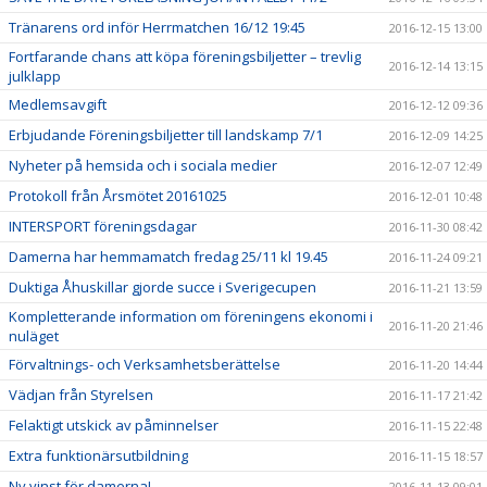
Tränarens ord inför Herrmatchen 16/12 19:45
2016-12-15 13:00
Fortfarande chans att köpa föreningsbiljetter – trevlig
2016-12-14 13:15
julklapp
Medlemsavgift
2016-12-12 09:36
Erbjudande Föreningsbiljetter till landskamp 7/1
2016-12-09 14:25
Nyheter på hemsida och i sociala medier
2016-12-07 12:49
Protokoll från Årsmötet 20161025
2016-12-01 10:48
INTERSPORT föreningsdagar
2016-11-30 08:42
Damerna har hemmamatch fredag 25/11 kl 19.45
2016-11-24 09:21
Duktiga Åhuskillar gjorde succe i Sverigecupen
2016-11-21 13:59
Kompletterande information om föreningens ekonomi i
2016-11-20 21:46
nuläget
Förvaltnings- och Verksamhetsberättelse
2016-11-20 14:44
Vädjan från Styrelsen
2016-11-17 21:42
Felaktigt utskick av påminnelser
2016-11-15 22:48
Extra funktionärsutbildning
2016-11-15 18:57
Ny vinst för damerna!
2016-11-13 09:01