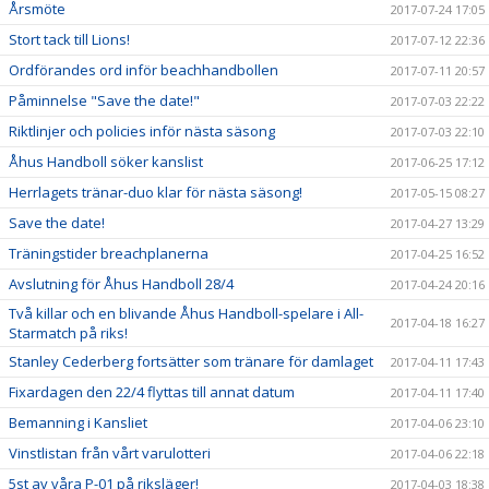
Årsmöte
2017-07-24 17:05
Stort tack till Lions!
2017-07-12 22:36
Ordförandes ord inför beachhandbollen
2017-07-11 20:57
Påminnelse "Save the date!"
2017-07-03 22:22
Riktlinjer och policies inför nästa säsong
2017-07-03 22:10
Åhus Handboll söker kanslist
2017-06-25 17:12
Herrlagets tränar-duo klar för nästa säsong!
2017-05-15 08:27
Save the date!
2017-04-27 13:29
Träningstider breachplanerna
2017-04-25 16:52
Avslutning för Åhus Handboll 28/4
2017-04-24 20:16
Två killar och en blivande Åhus Handboll-spelare i All-
2017-04-18 16:27
Starmatch på riks!
Stanley Cederberg fortsätter som tränare för damlaget
2017-04-11 17:43
Fixardagen den 22/4 flyttas till annat datum
2017-04-11 17:40
Bemanning i Kansliet
2017-04-06 23:10
Vinstlistan från vårt varulotteri
2017-04-06 22:18
5st av våra P-01 på riksläger!
2017-04-03 18:38