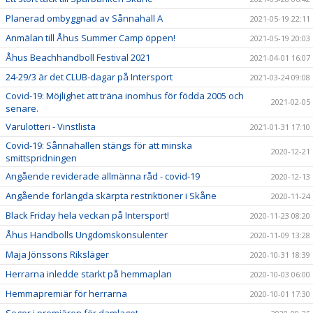
Planerad ombyggnad av Sånnahall A
2021-05-19 22:11
Anmälan till Åhus Summer Camp öppen!
2021-05-19 20:03
Åhus Beachhandboll Festival 2021
2021-04-01 16:07
24-29/3 är det CLUB-dagar på Intersport
2021-03-24 09:08
Covid-19: Möjlighet att träna inomhus för födda 2005 och
2021-02-05
senare.
Varulotteri - Vinstlista
2021-01-31 17:10
Covid-19: Sånnahallen stängs för att minska
2020-12-21
smittspridningen
Angående reviderade allmänna råd - covid-19
2020-12-13
Angående förlängda skärpta restriktioner i Skåne
2020-11-24
Black Friday hela veckan på Intersport!
2020-11-23 08:20
Åhus Handbolls Ungdomskonsulenter
2020-11-09 13:28
Maja Jönssons Riksläger
2020-10-31 18:39
Herrarna inledde starkt på hemmaplan
2020-10-03 06:00
Hemmapremiär för herrarna
2020-10-01 17:30
Seger i premiären för damlaget