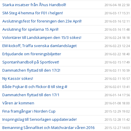
Starka insatser från Åhus Handboll!
2016-04-18 22:50
SM-Steg 4 hemma för F01 i helgen!
2016-03-17 15:31
Avslutningsfest för föreningen den 23e April!
2016-03-16 12:11
Avslutning för spelarna 15 April!
2016-03-16 11:48
Volontärer till Landskampen den 15/3 sökes!
2016-02-24 18:18
EM-kickoff, Träffa svenska damlandslaget
2016-02-23 12:24
Erbjudande om föreningsbiljetter
2016-02-22 18:40
Spontanhandboll på Sportlovet!
2016-02-15 17:49
Dammatchen flyttad till den 17/2!
2016-02-11 10:59
Ny Kassör sökes!
2016-02-11 10:57
Både Pojkar-B och Flickor-B till steg 4!
2016-02-01 13:41
Dammatchen flyttad till den 17/1
2016-01-14 17:56
Våren är kommen
2016-01-08 18:00
Fina framgångar i Norden Cup
2015-12-29 19:02
Inspringslag till Seniorlagen uppdaterade!
2015-12-28 11:42
Bemanning Sånnafiket och Matchvärdar våren 2016
2015-12-27 14:03