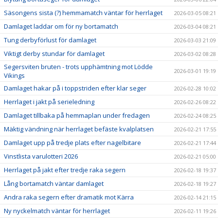
Säsongens sista (?) hemmamatch väntar för herrlaget
2026-03-05 08:21
Damlaget laddar om för ny bortamatch
2026-03-04 08:21
Tung derbyförlust för damlaget
2026-03-03 21:09
Viktigt derby stundar för damlaget
2026-03-02 08:28
Segersviten bruten - trots upphämtning mot Lödde
2026-03-01 19:19
Vikings
Damlaget hakar på i toppstriden efter klar seger
2026-02-28 10:02
Herrlaget i jakt på serieledning
2026-02-26 08:22
Damlaget tillbaka på hemmaplan under fredagen
2026-02-24 08:25
Mäktig vändning när herrlaget befäste kvalplatsen
2026-02-21 17:55
Damlaget upp på tredje plats efter nagelbitare
2026-02-21 17:44
Vinstlista varulotteri 2026
2026-02-21 05:00
Herrlaget på jakt efter tredje raka segern
2026-02-18 19:37
Lång bortamatch väntar damlaget
2026-02-18 19:27
Andra raka segern efter dramatik mot Kärra
2026-02-14 21:15
Ny nyckelmatch väntar för herrlaget
2026-02-11 19:26