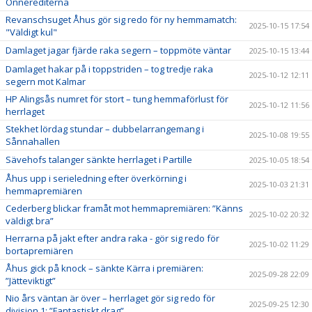
Önnerediterna
Revanschsuget Åhus gör sig redo för ny hemmamatch:
2025-10-15 17:54
"Väldigt kul"
Damlaget jagar fjärde raka segern – toppmöte väntar
2025-10-15 13:44
Damlaget hakar på i toppstriden – tog tredje raka
2025-10-12 12:11
segern mot Kalmar
HP Alingsås numret för stort – tung hemmaförlust för
2025-10-12 11:56
herrlaget
Stekhet lördag stundar – dubbelarrangemang i
2025-10-08 19:55
Sånnahallen
Sävehofs talanger sänkte herrlaget i Partille
2025-10-05 18:54
Åhus upp i serieledning efter överkörning i
2025-10-03 21:31
hemmapremiären
Cederberg blickar framåt mot hemmapremiären: ”Känns
2025-10-02 20:32
väldigt bra”
Herrarna på jakt efter andra raka - gör sig redo för
2025-10-02 11:29
bortapremiären
Åhus gick på knock – sänkte Kärra i premiären:
2025-09-28 22:09
”Jätteviktigt”
Nio års väntan är över – herrlaget gör sig redo för
2025-09-25 12:30
division 1: ”Fantastiskt drag”