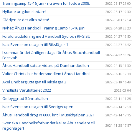
Trainingcamp 15-16 juni - nu även för födda 2008.
2022-05-17 21:00
Hyllade ungdomsledare!
2022-05-17 19:30
Glädjen är det allra bästa!
2022-05-03 12:54
Nyhet: Åhus Handboll Training Camp 15-16 juni
2022-04-28 23:23
Föräldrautbildning med Handboll Syd och RF-SISU
2022-04-27 19:50
Isac Svensson uttagen till Riksläger 1
2022-04-27 16:52
I sommar är det äntligen dags för Åhus Beachhandboll
2022-04-22 10:26
Festival!
Åhus Handboll satsar vidare på Damhandbollen
2022-04-13 11:30
Valter Chrintz blir hedersmedlem i Åhus Handboll
2022-03-16 12:18
Axel Lindberg uttagen till Riksläger 2
2022-03-10 16:49
Vinstlista Varulotteriet 2022
2022-03-04
Ombyggnad Sånnahallen
2022-02-11 11:25
Isac Svensson uttagen till Sverigecupen
2021-12-14 17:58
Åhus Handboll drog in 6000 kr till Musikhjälpen 2021
2021-12-14 17:15
Svenska Handbollsförbundet kallar Åhusspelare till
2021-11-25 17:57
regionläger!