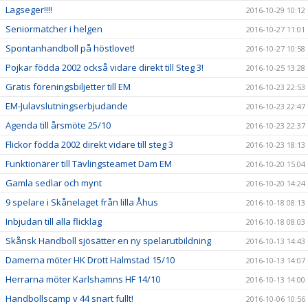
Lagseger!!!!
2016-10-29 10:12
Seniormatcher i helgen
2016-10-27 11:01
Spontanhandboll på höstlovet!
2016-10-27 10:58
Pojkar födda 2002 också vidare direkt till Steg 3!
2016-10-25 13:28
Gratis föreningsbiljetter till EM
2016-10-23 22:53
EM-Julavslutningserbjudande
2016-10-23 22:47
Agenda till årsmöte 25/10
2016-10-23 22:37
Flickor födda 2002 direkt vidare till steg 3
2016-10-23 18:13
Funktionärer till Tävlingsteamet Dam EM
2016-10-20 15:04
Gamla sedlar och mynt
2016-10-20 14:24
9 spelare i Skånelaget från lilla Åhus
2016-10-18 08:13
Inbjudan till alla flicklag
2016-10-18 08:03
Skånsk Handboll sjösätter en ny spelarutbildning
2016-10-13 14:43
Damerna möter HK Drott Halmstad 15/10
2016-10-13 14:07
Herrarna möter Karlshamns HF 14/10
2016-10-13 14:00
Handbollscamp v 44 snart fullt!
2016-10-06 10:56