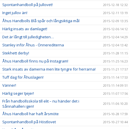
Spontanhandboll på Jullovet!
2015-12-18 12:32
Inget jullov än!
2015-12-11 13:19
Åhus Handbolls Blå spår och långsiktiga mål
2015-12-09 13:35
Härlig insats av damlaget!
2015-12-06 14:12
Det är långt till julledigheten…
2015-12-04 14:29
Stanley inför Åhus - Önnerediterna
2015-12-04 13:42
Stekhett derby!
2015-11-28 11:15
Åhus Handboll finns nu på Instagram!
2015-11-25 16:23
Stark insats av damerna men lite tyngre för herrarna!
2015-11-21 17:57
Tuff dag för Åhuslagen!
2015-11-14 17:53
Vänner!
2015-11-14 09:51
Härlig seger tjejer!
2015-11-07 17:56
Från handbollsskola till elit – nu händer det i
2015-11-06 10:20
Sånnahallen igen!
Åhus Handboll har haft årsmöte
2015-10-28 17:59
Spontanhandboll på Höstlovet
2015-10-27 10:44