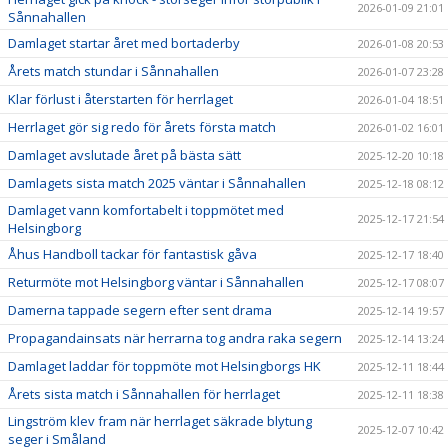
2026-01-09 21:01
Sånnahallen
Damlaget startar året med bortaderby
2026-01-08 20:53
Årets match stundar i Sånnahallen
2026-01-07 23:28
Klar förlust i återstarten för herrlaget
2026-01-04 18:51
Herrlaget gör sig redo för årets första match
2026-01-02 16:01
Damlaget avslutade året på bästa sätt
2025-12-20 10:18
Damlagets sista match 2025 väntar i Sånnahallen
2025-12-18 08:12
Damlaget vann komfortabelt i toppmötet med
2025-12-17 21:54
Helsingborg
Åhus Handboll tackar för fantastisk gåva
2025-12-17 18:40
Returmöte mot Helsingborg väntar i Sånnahallen
2025-12-17 08:07
Damerna tappade segern efter sent drama
2025-12-14 19:57
Propagandainsats när herrarna tog andra raka segern
2025-12-14 13:24
Damlaget laddar för toppmöte mot Helsingborgs HK
2025-12-11 18:44
Årets sista match i Sånnahallen för herrlaget
2025-12-11 18:38
Lingström klev fram när herrlaget säkrade blytung
2025-12-07 10:42
seger i Småland