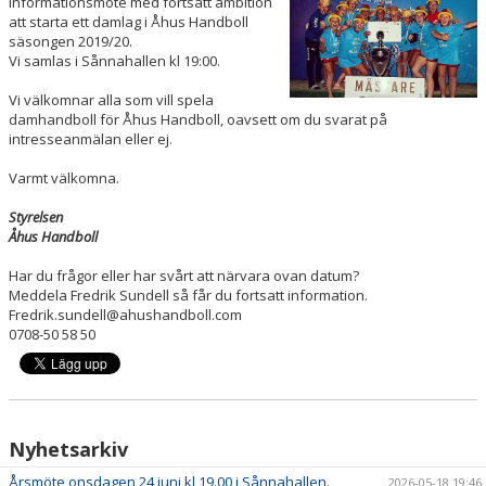
informationsmöte med fortsatt ambition
SOCIALA MEDIER
att starta ett damlag i Åhus Handboll
säsongen 2019/20.
Vi samlas i Sånnahallen kl 19:00.
OM ÅHUS HANDBOLL
Vi välkomnar alla som vill spela
BLÅ TRÅDEN
damhandboll för Åhus Handboll, oavsett om du svarat på
intresseanmälan eller ej.
Varmt välkomna.
Styrelsen
Åhus Handboll
Har du frågor eller har svårt att närvara ovan datum?
Meddela Fredrik Sundell så får du fortsatt information.
Fredrik.sundell@ahushandboll.com
0708-50 58 50
Nyhetsarkiv
Årsmöte onsdagen 24 juni kl 19.00 i Sånnahallen.
2026-05-18 19:46