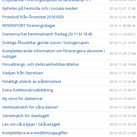
Nyheter på hemsida och i sociala medier
2016-12-07 12:49
Protokoll från Årsmötet 20161025
2016-12-01 10:48
INTERSPORT föreningsdagar
2016-11-30 08:42
Damerna har hemmamatch fredag 25/11 kl 19.45
2016-11-24 09:21
Duktiga Åhuskillar gjorde succe i Sverigecupen
2016-11-21 13:59
Kompletterande information om föreningens ekonomi i
2016-11-20 21:46
nuläget
Förvaltnings- och Verksamhetsberättelse
2016-11-20 14:44
Vädjan från Styrelsen
2016-11-17 21:42
Felaktigt utskick av påminnelser
2016-11-15 22:48
Extra funktionärsutbildning
2016-11-15 18:57
Ny vinst för damerna!
2016-11-13 09:01
Hemmamatch för våra damer!
2016-11-12 09:40
Seriematch för damlaget!
2016-11-10 21:04
Läs om våra tjejer i Skånelaget!
2016-11-01 15:14
Komplettera era medlemsuppgifter
2016-10-31 21:08