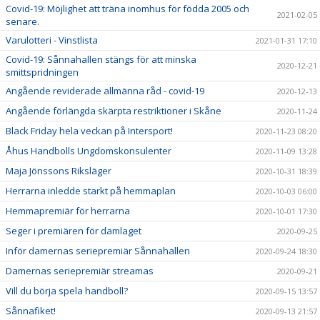
Covid-19: Möjlighet att träna inomhus för födda 2005 och
2021-02-05
senare.
Varulotteri - Vinstlista
2021-01-31 17:10
Covid-19: Sånnahallen stängs för att minska
2020-12-21
smittspridningen
Angående reviderade allmänna råd - covid-19
2020-12-13
Angående förlängda skärpta restriktioner i Skåne
2020-11-24
Black Friday hela veckan på Intersport!
2020-11-23 08:20
Åhus Handbolls Ungdomskonsulenter
2020-11-09 13:28
Maja Jönssons Riksläger
2020-10-31 18:39
Herrarna inledde starkt på hemmaplan
2020-10-03 06:00
Hemmapremiär för herrarna
2020-10-01 17:30
Seger i premiären för damlaget
2020-09-25
Inför damernas seriepremiär Sånnahallen
2020-09-24 18:30
Damernas seriepremiär streamas
2020-09-21
Vill du börja spela handboll?
2020-09-15 13:57
Sånnafiket!
2020-09-13 21:57