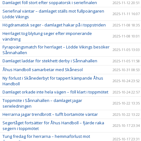
Damlaget föll stort efter soppatorsk i seriefinalen
2025-11-12 20:51
Seriefinal väntar – damlaget ställs mot fullpoängaren
2025-11-11 16:07
Lödde Vikings
Högdramatisk seger - damlaget hakar på i toppstriden
2025-11-08 18:35
Herrlaget tog blytung seger efter imponerande
2025-11-08 10:01
vändning
Fyrapoängsmatch för herrlaget – Lödde Vikings besöker
2025-11-05 13:03
Sånnahallen
Damlaget laddar för stekhett derby i Sånnahallen
2025-11-05 11:58
Åhus Handboll samarbetar med Skånesol
2025-10-31 08:53
Ny förlust i Skånederbyt för tappert kämpande Åhus
2025-10-24 23:52
Handboll
Damlaget orkade inte hela vägen – föll klart i toppmötet
2025-10-24 22:57
Toppmöte i Sånnahallen – damlaget jagar
2025-10-22 13:35
serieledningen
Herrarna jagar trendbrott – tufft bortamöte väntar
2025-10-22 13:22
Segertåget fortsätter för Åhus Handboll – fjärde raka
2025-10-17 23:34
segern i toppmötet
Tung fredag för herrarna – hemmaförlust mot
2025-10-17 23:31