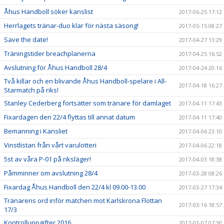
Åhus Handboll söker kanslist
2017-06-25 17:12
Herrlagets tränar-duo klar för nästa säsong!
2017-05-15 08:27
Save the date!
2017-04-27 13:29
Träningstider breachplanerna
2017-04-25 16:52
Avslutning för Åhus Handboll 28/4
2017-04-24 20:16
Två killar och en blivande Åhus Handboll-spelare i All-
2017-04-18 16:27
Starmatch på riks!
Stanley Cederberg fortsätter som tränare för damlaget
2017-04-11 17:43
Fixardagen den 22/4 flyttas till annat datum
2017-04-11 17:40
Bemanning i Kansliet
2017-04-06 23:10
Vinstlistan från vårt varulotteri
2017-04-06 22:18
5st av våra P-01 på riksläger!
2017-04-03 18:38
Påmminner om avslutning 28/4
2017-03-28 08:26
Fixardag Åhus Handboll den 22/4 kl 09.00-13.00
2017-03-27 17:34
Tränarens ord inför matchen mot Karlskrona Flottan
2017-03-16 18:57
17/3
Kontrolluppgifter 2016
2017-03-07 07:50