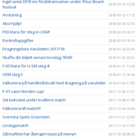
Inget avtal 2018 om föräldrainsatser under Åhus Beach
2018-03-16 15:26
festival
Avslutning
2018-03-13 17:12
Akut hjälp!
2018-03-06 12:05
P03 klara för steg 4 i USM!
2018-02-05 18:21
Kontrolluppgifter
2018-02-05 18:10
Dragningslista Varulotteri 2017/18
2018-01-26 22:36
Skaffa din biljett senast torsdag 18:00!
2018-01-22 23:01
F-03 klara för U-SM steg 4!
2018-01-21 15:56
USM steg 3
2018-01-15 18:46
Välkomna på handbollskväll med dragning på varulotter
2018-01-05 17:02
P-01 vann Norden cup!
2017-12-30 17:31
Sitt bekvämt under kvällens match
2017-12-08 07:49
Välkomna till match!!!
2017-12-04 19:04
Svenska Spels Gräsroten
2017-11-21 22:03
Lördagsmatch
2017-11-14 17:03
Sånnafiket har återigen toast på menyn
2017-10-28 08:25