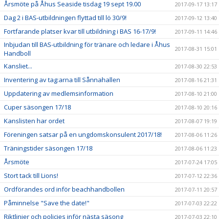
Årsmöte på Åhus Seaside tisdag 19 sept 19.00
2017-09-17 13:17
Dag 2 i BAS-utbildningen flyttad till lö 30/9!
2017-09-12 13:40
Fortfarande platser kvar till utbildning i BAS 16-17/9!
2017-09-11 14:46
Inbjudan till BAS-utbildning för tränare och ledare i Åhus
2017-08-31 15:01
Handboll
Kansliet...
2017-08-30 22:53
Inventering av tag:arna till Sånnahallen
2017-08-16 21:31
Uppdatering av medlemsinformation
2017-08-10 21:00
Cuper säsongen 17/18
2017-08-10 20:16
Kanslisten har ordet
2017-08-07 19:19
Föreningen satsar på en ungdomskonsulent 2017/18!
2017-08-06 11:26
Träningstider säsongen 17/18
2017-08-06 11:23
Årsmöte
2017-07-24 17:05
Stort tack till Lions!
2017-07-12 22:36
Ordförandes ord inför beachhandbollen
2017-07-11 20:57
Påminnelse "Save the date!"
2017-07-03 22:22
Riktlinjer och policies inför nästa säsong
2017-07-03 22:10