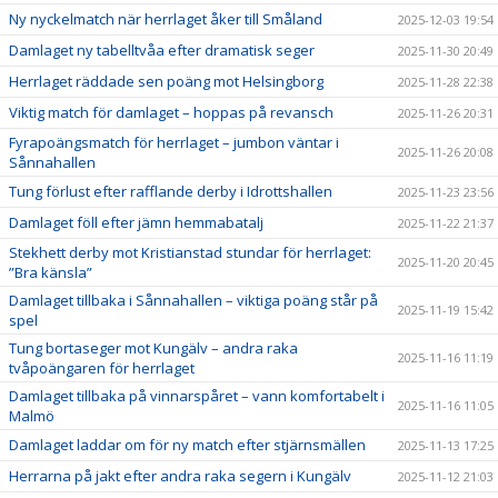
Ny nyckelmatch när herrlaget åker till Småland
2025-12-03 19:54
Damlaget ny tabelltvåa efter dramatisk seger
2025-11-30 20:49
Herrlaget räddade sen poäng mot Helsingborg
2025-11-28 22:38
Viktig match för damlaget – hoppas på revansch
2025-11-26 20:31
Fyrapoängsmatch för herrlaget – jumbon väntar i
2025-11-26 20:08
Sånnahallen
Tung förlust efter rafflande derby i Idrottshallen
2025-11-23 23:56
Damlaget föll efter jämn hemmabatalj
2025-11-22 21:37
Stekhett derby mot Kristianstad stundar för herrlaget:
2025-11-20 20:45
”Bra känsla”
Damlaget tillbaka i Sånnahallen – viktiga poäng står på
2025-11-19 15:42
spel
Tung bortaseger mot Kungälv – andra raka
2025-11-16 11:19
tvåpoängaren för herrlaget
Damlaget tillbaka på vinnarspåret – vann komfortabelt i
2025-11-16 11:05
Malmö
Damlaget laddar om för ny match efter stjärnsmällen
2025-11-13 17:25
Herrarna på jakt efter andra raka segern i Kungälv
2025-11-12 21:03