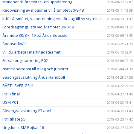
Motioner till årsmötet - en uppdatering
2018-08-12 17:07
Redovisning av motioner till årsmötet 30/8-18
2018-08-11 12:38
Inför årsmötet; valberedningens förslag till ny styrelse
2018-08-10 11:47
Föredragningslista vid årsmötet 30/8-19
2018-08-09 11:52
Årsmöte 30/8 kl 19 på Åhus Seaside
2018-08-05 16:53
Sponsorkväll
2018-06-25 21:28
Vill du arbeta i marknadsteamet?
2018-06-10 22:31
Försäsongsturnering P02
2018-06-06 22:18
Nytt tränarteam till A-lag och juniorer
2018-06-04 21:38
Säsongsavslutning Åhus Handboll
2018-04-28 07:35
BÄST I SVERIGE!!!!
2018-04-22 19:50
P01 i final!
2018-04-22 11:45
USM P01
2018-04-20 18:41
Säsongsavslutning 27 april
2018-04-12 21:43
P01 till steg 5!
2018-03-25 17:42
Ungdoms SM Pojkar 16
2018-03-17 20:29