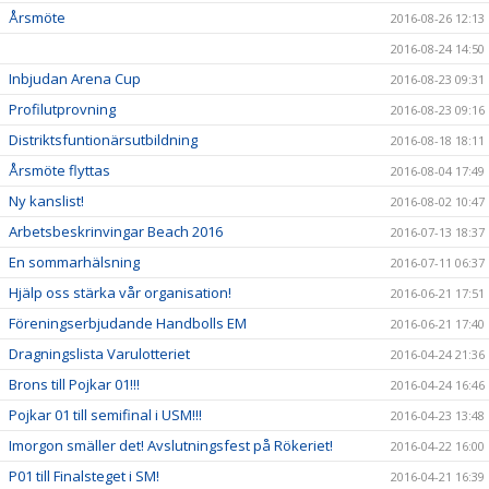
Årsmöte
2016-08-26 12:13
2016-08-24 14:50
Inbjudan Arena Cup
2016-08-23 09:31
Profilutprovning
2016-08-23 09:16
Distriktsfuntionärsutbildning
2016-08-18 18:11
Årsmöte flyttas
2016-08-04 17:49
Ny kanslist!
2016-08-02 10:47
Arbetsbeskrinvingar Beach 2016
2016-07-13 18:37
En sommarhälsning
2016-07-11 06:37
Hjälp oss stärka vår organisation!
2016-06-21 17:51
Föreningserbjudande Handbolls EM
2016-06-21 17:40
Dragningslista Varulotteriet
2016-04-24 21:36
Brons till Pojkar 01!!!
2016-04-24 16:46
Pojkar 01 till semifinal i USM!!!
2016-04-23 13:48
Imorgon smäller det! Avslutningsfest på Rökeriet!
2016-04-22 16:00
P01 till Finalsteget i SM!
2016-04-21 16:39