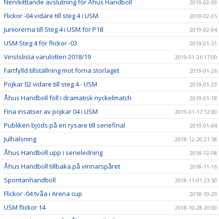
Nervkittlande avslutning för Åhus Handboll
2019-02-09
Flickor -04 vidare till steg 4 i USM.
2019-02-05
Juniorerna till Steg 4 i USM för P18
2019-02-04
USM Steg 4 för flickor -03
2019-01-31
Vinstslista varulotteri 2018/19
2019-01-26 17:00
Fartfylld tillställning mot forna storlaget
2019-01-26
Pojkar 02 vidare till steg 4 - USM
2019-01-23
Åhus Handboll föll i dramatisk nyckelmatch
2019-01-18
Fina insatser av pojkar 04 i USM
2019-01-17 12:00
Publiken bjöds på en rysare till seriefinal
2019-01-04
Julhälsning
2018-12-20 21:58
Åhus Handboll upp i serieledning
2018-12-08
Åhus Handboll tillbaka på vinnarspåret
2018-11-16
Spontanhandboll
2018-11-01 23:50
Flickor -04 tvåa i Arena cup
2018-10-29
USM flickor 14
2018-10-28 20:00