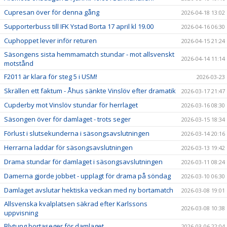
Cupresan över för denna gång
2026-04-18 13:02
Supporterbuss till IFK Ystad Borta 17 april kl 19.00
2026-04-16 06:30
Cuphoppet lever inför returen
2026-04-15 21:24
Säsongens sista hemmamatch stundar - mot allsvenskt
2026-04-14 11:14
motstånd
F2011 är klara för steg 5 i USM!
2026-03-23
Skrällen ett faktum - Åhus sänkte Vinslöv efter dramatik
2026-03-17 21:47
Cupderby mot Vinslöv stundar för herrlaget
2026-03-16 08:30
Säsongen över för damlaget - trots seger
2026-03-15 18:34
Förlust i slutsekunderna i säsongsavslutningen
2026-03-14 20:16
Herrarna laddar för säsongsavslutningen
2026-03-13 19:42
Drama stundar för damlaget i säsongsavslutningen
2026-03-11 08:24
Damerna gjorde jobbet - upplagt för drama på söndag
2026-03-10 06:30
Damlaget avslutar hektiska veckan med ny bortamatch
2026-03-08 19:01
Allsvenska kvalplatsen säkrad efter Karlssons
2026-03-08 10:38
uppvisning
Blytung bortaseger för damlaget
2026-03-06 22:04