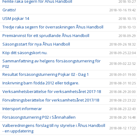
Femte raka segern för Åhus Handboll
2018-10-27
Grattis!
2018-10-16 19:42
USM pojkar 14
2018-10-15
Tredje raka segern för överraskningen Åhus Handboll
2018-10-13
Premiärvinst för ett sprudlande Åhus Handboll
2018-09-29
Säsongsstart för nya Åhus Handboll
2018-09-26 18:32
Köp ditt säsongskort nu.
2018-09-25 22:04
Sammanfattning av helgens försäsongsturnering för
2018-09-02 22:52
P02
Resultat försäsongsturnering Pojkar 02 - Dag 1
2018-09-01 19:00
Inskrivning barn födda 2012 eller tidigare.
2018-08-31 10:25
Verksamhetsberättelse för verksamhetsåret 2017-18
2018-08-29 20:00
Förvaltningsberättelse för verksamhetsåret 2017/18
2018-08-23 23:22
Intersport informerar
2018-08-23 22:43
Försäsongsturnering P02 i Sånnahallen
2018-08-20 16:48
Valberedningens förslag till ny styrelse i Åhus Handboll
2018-08-12 17:22
- en uppdatering