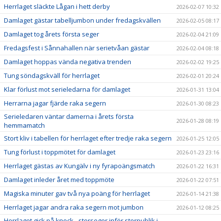
Herrlaget släckte Lågan i hett derby
2026-02-07 10:32
Damlaget gästar tabelljumbon under fredagskvällen
2026-02-05 08:17
Damlaget tog årets första seger
2026-02-04 21:09
Fredagsfest i Sånnahallen när serietvåan gästar
2026-02-04 08:18
Damlaget hoppas vända negativa trenden
2026-02-02 19:25
Tung söndagskväll för herrlaget
2026-02-01 20:24
Klar förlust mot serieledarna för damlaget
2026-01-31 13:04
Herrarna jagar fjärde raka segern
2026-01-30 08:23
Serieledaren väntar damerna i årets första
2026-01-28 08:19
hemmamatch
Stort kliv i tabellen för herrlaget efter tredje raka segern
2026-01-25 12:05
Tung förlust i toppmötet för damlaget
2026-01-23 23:16
Herrlaget gästas av Kungälv i ny fyrapoängsmatch
2026-01-22 16:31
Damlaget inleder året med toppmöte
2026-01-22 07:51
Magiska minuter gav två nya poäng för herrlaget
2026-01-14 21:38
Herrlaget jagar andra raka segern mot jumbon
2026-01-12 08:25
Herrlaget gick på knock - storseger inför storpublik i