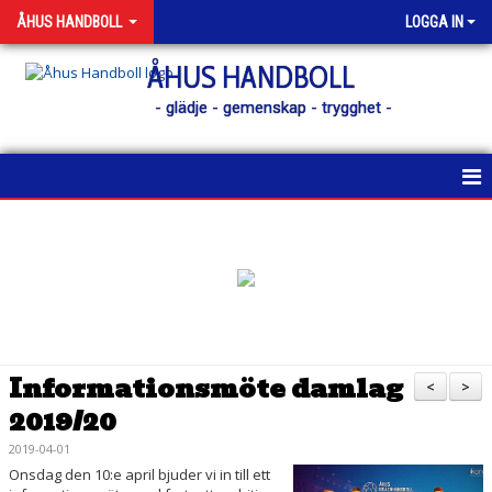
ÅHUS HANDBOLL
LOGGA IN
ÅHUS HANDBOLL
- glädje - gemenskap - trygghet -
HEM
KONTAKT
NYHETER
KALENDER
Informationsmöte damlag
<
>
2019/20
MATCHER
2019-04-01
MEDLEM
Onsdag den 10:e april bjuder vi in till ett