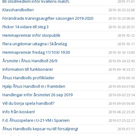
Bli stödmedlem inför kvällens match.
2019-11-01
Klasshandbollen
2019-10-25 22:08
Förändrade träningsavgifter säsongen 2019-2020
2019-10-23 08:00
Flickor 14 vidare till steg 3
2019-10-20 20:31
Hemmapremiär inför storpublik
2019-10-12
Flera ungdomar uttagna i Skånelag
2019-10-11
Hemmapremiär fredag 11/10 kl 19:30
2019-10-10 15:00
Årsmöte i Åhus Handboll 26/9
2019-09-24 22:45
Information till funktionärer
2019-09-18 23:31
Åhus Handbolls profilkläder
2019-09-10
Hjälp Åhus Handboll in i framtiden
2019-09-06 07:00
Handlingar inför årsmötet 26 sep 2019
2019-09-03 23:14
Vill du börja spela handboll?
2019-09-03 06:30
Info från kiosken!
2019-08-22 23:29
F.d. Åhusspelare i U-21-VM i Spanien
2019-07-25 22:27
Åhus Handbolls kepsar nu till försäljning!
2019-07-11