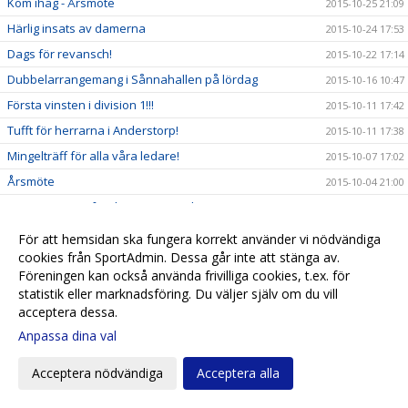
Kom ihåg - Årsmöte
2015-10-25 21:09
Härlig insats av damerna
2015-10-24 17:53
Dags för revansch!
2015-10-22 17:14
Dubbelarrangemang i Sånnahallen på lördag
2015-10-16 10:47
Första vinsten i division 1!!!
2015-10-11 17:42
Tufft för herrarna i Anderstorp!
2015-10-11 17:38
Mingelträff för alla våra ledare!
2015-10-07 17:02
Årsmöte
2015-10-04 21:00
Premiärnerver för damerna men herrarna vann!
2015-10-04 13:30
Debut i div 1!!!
2015-10-01 09:28
För att hemsidan ska fungera korrekt använder vi nödvändiga
cookies från SportAdmin. Dessa går inte att stänga av.
Hemmapremiär - vi bjuder alla på entrén!
2015-09-26 11:54
Föreningen kan också använda frivilliga cookies, t.ex. för
Inspringslag till Seniorlagen Hösten 2015
2015-09-15 17:50
statistik eller marknadsföring. Du väljer själv om du vill
Vill du börja spela handboll?
2015-09-14 17:26
acceptera dessa.
Fina framgångar för F03 i Göteborg
Anpassa dina val
2015-09-13 10:20
Säsongens klubbprofil är ute!
2015-09-11 14:16
Acceptera nödvändiga
Acceptera alla
Påminnelse - En efterlängtad tränarutbildning
2015-09-04 19:16