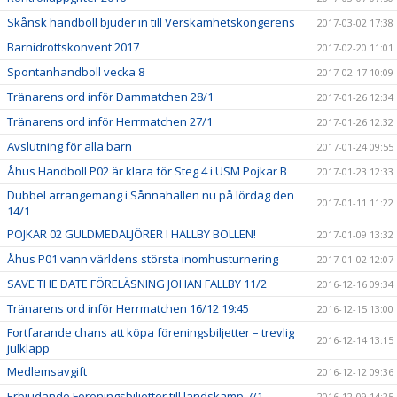
Skånsk handboll bjuder in till Verskamhetskongerens
2017-03-02 17:38
Barnidrottskonvent 2017
2017-02-20 11:01
Spontanhandboll vecka 8
2017-02-17 10:09
Tränarens ord inför Dammatchen 28/1
2017-01-26 12:34
Tränarens ord inför Herrmatchen 27/1
2017-01-26 12:32
Avslutning för alla barn
2017-01-24 09:55
Åhus Handboll P02 är klara för Steg 4 i USM Pojkar B
2017-01-23 12:33
Dubbel arrangemang i Sånnahallen nu på lördag den
2017-01-11 11:22
14/1
POJKAR 02 GULDMEDALJÖRER I HALLBY BOLLEN!
2017-01-09 13:32
Åhus P01 vann världens största inomhusturnering
2017-01-02 12:07
SAVE THE DATE FÖRELÄSNING JOHAN FALLBY 11/2
2016-12-16 09:34
Tränarens ord inför Herrmatchen 16/12 19:45
2016-12-15 13:00
Fortfarande chans att köpa föreningsbiljetter – trevlig
2016-12-14 13:15
julklapp
Medlemsavgift
2016-12-12 09:36
Erbjudande Föreningsbiljetter till landskamp 7/1
2016-12-09 14:25