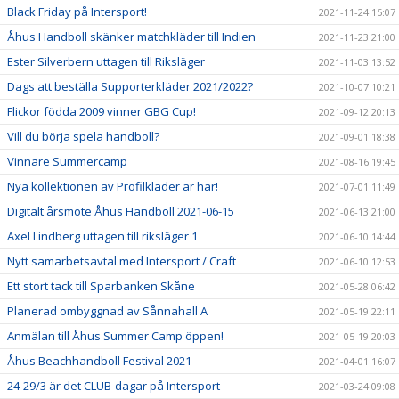
Black Friday på Intersport!
2021-11-24 15:07
Åhus Handboll skänker matchkläder till Indien
2021-11-23 21:00
Ester Silverbern uttagen till Riksläger
2021-11-03 13:52
Dags att beställa Supporterkläder 2021/2022?
2021-10-07 10:21
Flickor födda 2009 vinner GBG Cup!
2021-09-12 20:13
Vill du börja spela handboll?
2021-09-01 18:38
Vinnare Summercamp
2021-08-16 19:45
Nya kollektionen av Profilkläder är här!
2021-07-01 11:49
Digitalt årsmöte Åhus Handboll 2021-06-15
2021-06-13 21:00
Axel Lindberg uttagen till riksläger 1
2021-06-10 14:44
Nytt samarbetsavtal med Intersport / Craft
2021-06-10 12:53
Ett stort tack till Sparbanken Skåne
2021-05-28 06:42
Planerad ombyggnad av Sånnahall A
2021-05-19 22:11
Anmälan till Åhus Summer Camp öppen!
2021-05-19 20:03
Åhus Beachhandboll Festival 2021
2021-04-01 16:07
24-29/3 är det CLUB-dagar på Intersport
2021-03-24 09:08