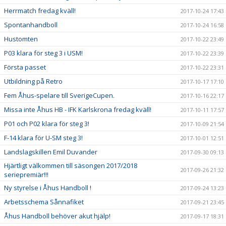
Herrmatch fredag kväll!
2017-10-24 17:43
Spontanhandboll
2017-10-24 16:58
Hustomten
2017-10-22 23:49
P03 klara för steg 3 i USM!
2017-10-22 23:39
Första passet
2017-10-22 23:31
Utbildning på Retro
2017-10-17 17:10
Fem Åhus-spelare till SverigeCupen.
2017-10-16 22:17
Missa inte Åhus HB - IFK Karlskrona fredag kväll!
2017-10-11 17:57
P01 och P02 klara för steg 3!
2017-10-09 21:54
F-14 klara för U-SM steg 3!
2017-10-01 12:51
Landslagskillen Emil Duvander
2017-09-30 09:13
Hjärtligt välkommen till säsongen 2017/2018
2017-09-26 21:32
seriepremiär!!!
Ny styrelse i Åhus Handboll !
2017-09-24 13:23
Arbetsschema Sånnafiket
2017-09-21 23:45
Åhus Handboll behöver akut hjälp!
2017-09-17 18:31