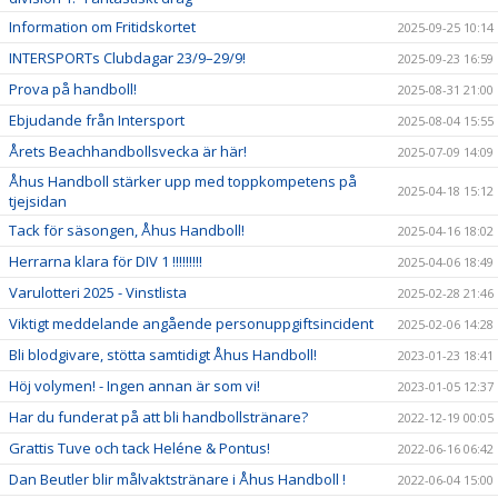
Information om Fritidskortet
2025-09-25 10:14
INTERSPORTs Clubdagar 23/9–29/9!
2025-09-23 16:59
Prova på handboll!
2025-08-31 21:00
Ebjudande från Intersport
2025-08-04 15:55
Årets Beachhandbollsvecka är här!
2025-07-09 14:09
Åhus Handboll stärker upp med toppkompetens på
2025-04-18 15:12
tjejsidan
Tack för säsongen, Åhus Handboll!
2025-04-16 18:02
Herrarna klara för DIV 1 !!!!!!!!!
2025-04-06 18:49
Varulotteri 2025 - Vinstlista
2025-02-28 21:46
Viktigt meddelande angående personuppgiftsincident
2025-02-06 14:28
Bli blodgivare, stötta samtidigt Åhus Handboll!
2023-01-23 18:41
Höj volymen! - Ingen annan är som vi!
2023-01-05 12:37
Har du funderat på att bli handbollstränare?
2022-12-19 00:05
Grattis Tuve och tack Heléne & Pontus!
2022-06-16 06:42
Dan Beutler blir målvaktstränare i Åhus Handboll !
2022-06-04 15:00