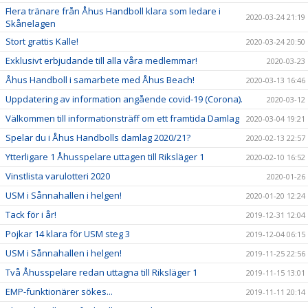
Flera tränare från Åhus Handboll klara som ledare i
2020-03-24 21:19
Skånelagen
Stort grattis Kalle!
2020-03-24 20:50
Exklusivt erbjudande till alla våra medlemmar!
2020-03-23
Åhus Handboll i samarbete med Åhus Beach!
2020-03-13 16:46
Uppdatering av information angående covid-19 (Corona).
2020-03-12
Välkommen till informationsträff om ett framtida Damlag
2020-03-04 19:21
Spelar du i Åhus Handbolls damlag 2020/21?
2020-02-13 22:57
Ytterligare 1 Åhusspelare uttagen till Riksläger 1
2020-02-10 16:52
Vinstlista varulotteri 2020
2020-01-26
USM i Sånnahallen i helgen!
2020-01-20 12:24
Tack för i år!
2019-12-31 12:04
Pojkar 14 klara för USM steg 3
2019-12-04 06:15
USM i Sånnahallen i helgen!
2019-11-25 22:56
Två Åhusspelare redan uttagna till Riksläger 1
2019-11-15 13:01
EMP-funktionärer sökes...
2019-11-11 20:14