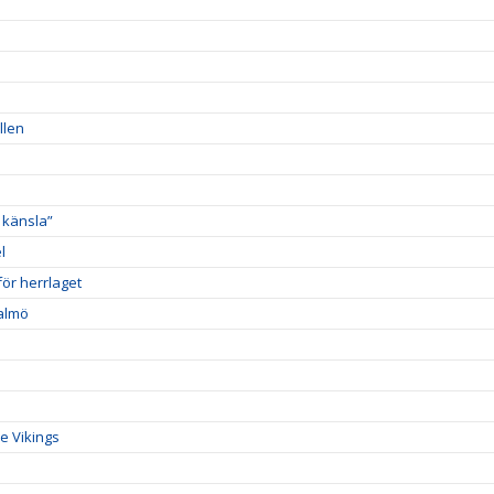
llen
 känsla”
l
ör herrlaget
Malmö
e Vikings