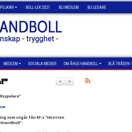
POJKAR
BOLL-LEK 2021
BLI MEDLEM
BLI LEDARE
HANDBOLL
nskap - trygghet -
MEDLEM
SOCIALA MEDIER
OM ÅHUS HANDBOLL
BLÅ TRÅDEN
!"
<
>
llsspelare”
com
ing som utgår fån RF:s "Idrotten
rnhandboll".