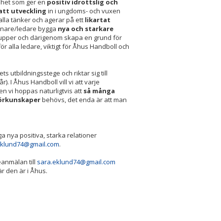
mhet som ger en
positiv idrottslig och
att utveckling
in i ungdoms- och vuxen
alla tänker och agerar på ett
likartat
änare/ledare bygga
nya och starkare
grupper och därigenom skapa en grund för
ör alla ledare, viktigt för Åhus Handboll och
 utbildningsstege och riktar sig till
. I Åhus Handboll vill vi att varje
n vi hoppas naturligtvis att
så många
örkunskaper
behövs, det enda är att man
a nya positiva, starka relationer
eklund74@gmail.com
.
eanmälan till
sara.eklund74@gmail.com
 när den är i Åhus.