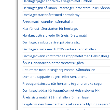
Herrlaget jagar andra raka segern mot jumbon
Herrlaget gick på knock - storseger inför storpublik i Sånn
Damlaget startar året med bortaderby
Årets match stundar i Sånnahallen
Klar förlust i återstarten för herrlaget
Herrlaget gör sig redo för årets första match
Damlaget avslutade året på bästa sätt
Damlagets sista match 2025 väntar i Sånnahallen
Damlaget vann komfortabelt i toppmötet med Helsingborg
Åhus Handboll tackar för fantastisk gåva
Returmöte mot Helsingborg väntar i Sånnahallen
Damerna tappade segern efter sent drama
Propagandainsats när herrarna tog andra raka segern
Damlaget laddar för toppmöte mot Helsingborgs HK
Årets sista match i Sånnahallen för herrlaget
Lingström klev fram när herrlaget säkrade blytung seger i