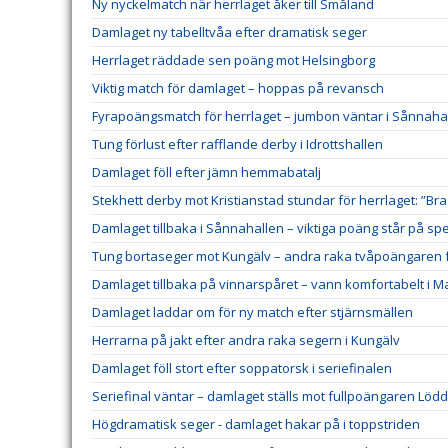
Ny nyckelmatch när herrlaget åker till Småland
Damlaget ny tabelltvåa efter dramatisk seger
Herrlaget räddade sen poäng mot Helsingborg
Viktig match för damlaget – hoppas på revansch
Fyrapoängsmatch för herrlaget – jumbon väntar i Sånnaha
Tung förlust efter rafflande derby i Idrottshallen
Damlaget föll efter jämn hemmabatalj
Stekhett derby mot Kristianstad stundar för herrlaget: ”Bra
Damlaget tillbaka i Sånnahallen – viktiga poäng står på spe
Tung bortaseger mot Kungälv – andra raka tvåpoängaren f
Damlaget tillbaka på vinnarspåret – vann komfortabelt i 
Damlaget laddar om för ny match efter stjärnsmällen
Herrarna på jakt efter andra raka segern i Kungälv
Damlaget föll stort efter soppatorsk i seriefinalen
Seriefinal väntar – damlaget ställs mot fullpoängaren Lödd
Högdramatisk seger - damlaget hakar på i toppstriden