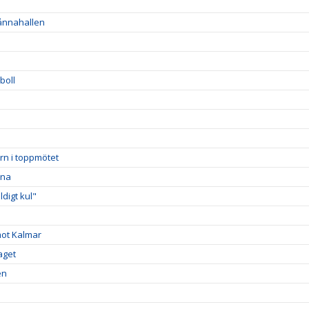
Sånnahallen
boll
rn i toppmötet
rna
digt kul"
mot Kalmar
aget
en