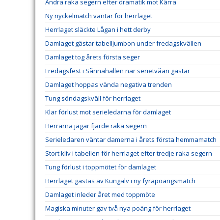
Andra raka segern efter dramatik mot Kärra
Ny nyckelmatch väntar för herrlaget
Herrlaget släckte Lågan i hett derby
Damlaget gästar tabelljumbon under fredagskvällen
Damlaget tog årets första seger
Fredagsfest i Sånnahallen när serietvåan gästar
Damlaget hoppas vända negativa trenden
Tung söndagskväll för herrlaget
Klar förlust mot serieledarna för damlaget
Herrarna jagar fjärde raka segern
Serieledaren väntar damerna i årets första hemmamatch
Stort kliv i tabellen för herrlaget efter tredje raka segern
Tung förlust i toppmötet för damlaget
Herrlaget gästas av Kungälv i ny fyrapoängsmatch
Damlaget inleder året med toppmöte
Magiska minuter gav två nya poäng för herrlaget