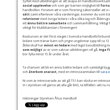
Syftet med utbildningen är att skapa en handbollsverksa
social upplevelse
och som ger barnen möjlighet till
forts
handbollen. Förutom att vi som förening säkerställer att vi 
sätt
samt efterlever våra värderingar, kommer du som tr
relationer
med övriga ledare i våra olika lag och ålders
ett
ännu bättre samarbete
och sammanhållning. Viktigt f
viktigt för klubbkänslan i föreningen!
Baskursen är det först steget i Svenska Handbollsförbundets
ledare som tränar barn och yngre ungdomar (upp till ca 12 år)
ålderskull har
minst en ledare
med lägst basutbildning me
som möjligt
av er som saknar utbildningen vill gå.
Inga f
bör fylla minst 15 år under året.
Ta chansen att bli en ännu bättre ledare och samtidigt bygg
och
återkom snarast,
med en intresseanmälan till
sara.
Ni som är intresserade av att gå TS1 kan skicka en intress
Vi i styrelsen vill gärna att alla går BAS, ta tillfället i akt nu
Hälsningar Styrelsen Åhus Handboll