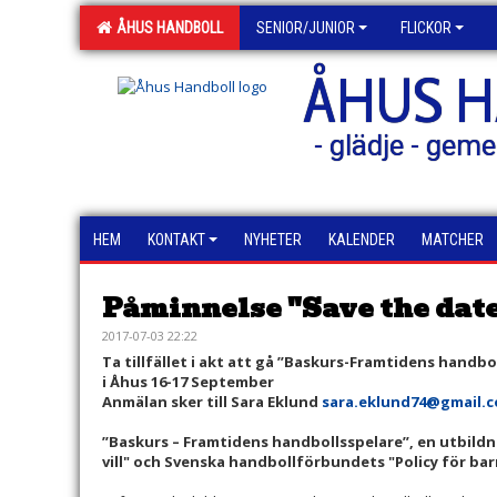
ÅHUS HANDBOLL
SENIOR/JUNIOR
FLICKOR
ÅHUS 
- glädje - geme
HEM
KONTAKT
NYHETER
KALENDER
MATCHER
Påminnelse "Save the date
2017-07-03 22:22
Ta tillfället i akt att gå ”Baskurs-Framtidens handbo
i Åhus 16-17 September
Anmälan sker till Sara Eklund
sara.eklund74@gmail.
”Baskurs – Framtidens handbollsspelare”, en utbildn
vill" och Svenska handbollförbundets "Policy för ba