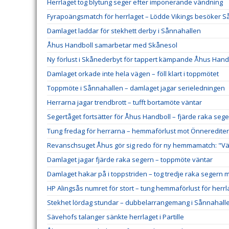
Herrlaget tog blytung seger efter imponerande vändning
Fyrapoängsmatch för herrlaget – Lödde Vikings besöker 
Damlaget laddar för stekhett derby i Sånnahallen
Åhus Handboll samarbetar med Skånesol
Ny förlust i Skånederbyt för tappert kämpande Åhus Hand
Damlaget orkade inte hela vägen – föll klart i toppmötet
Toppmöte i Sånnahallen – damlaget jagar serieledningen
Herrarna jagar trendbrott – tufft bortamöte väntar
Segertåget fortsätter för Åhus Handboll – fjärde raka sege
Tung fredag för herrarna – hemmaförlust mot Önneredite
Revanschsuget Åhus gör sig redo för ny hemmamatch: "Väl
Damlaget jagar fjärde raka segern – toppmöte väntar
Damlaget hakar på i toppstriden – tog tredje raka segern 
HP Alingsås numret för stort – tung hemmaförlust för herrl
Stekhet lördag stundar – dubbelarrangemang i Sånnahall
Sävehofs talanger sänkte herrlaget i Partille