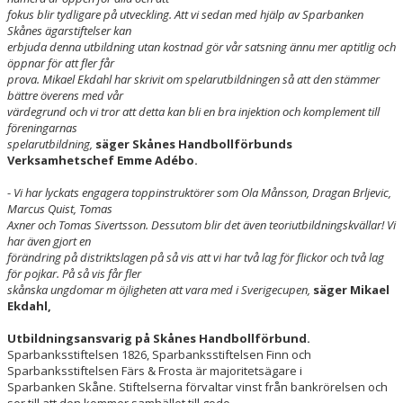
fokus blir tydligare på utveckling. Att vi sedan med hjälp av Sparbanken
Skånes ägarstiftelser kan
erbjuda denna utbildning utan kostnad gör vår satsning ännu mer aptitlig och
öppnar för att fler får
prova. Mikael Ekdahl har skrivit om spelarutbildningen så att den stämmer
bättre överens med vår
värdegrund och vi tror att detta kan bli en bra injektion och komplement till
föreningarnas
spelarutbildning,
säger Skånes Handbollförbunds
Verksamhetschef Emme Adébo.
-
Vi har lyckats engagera toppinstruktörer som Ola Månsson, Dragan Brljevic,
Marcus Quist, Tomas
Axner och Tomas Sivertsson. Dessutom blir det även teoriutbildningskvällar! Vi
har även gjort en
förändring på distriktslagen på så vis att vi har två lag för flickor och två lag
för pojkar. På så vis får fler
skånska ungdomar m öjligheten att vara med i Sverigecupen,
säger Mikael
Ekdahl,
Utbildningsansvarig på Skånes Handbollförbund.
Sparbanksstiftelsen 1826, Sparbanksstiftelsen Finn och
Sparbanksstiftelsen Färs & Frosta är majoritetsägare i
Sparbanken Skåne. Stiftelserna förvaltar vinst från bankrörelsen och