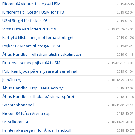
Flickor -04 vidare till steg 4 i USM.
2019-02-05
Juniorerna till Steg 4 i USM för P18
2019-02-04
USM Steg 4 för flickor -03
2019-01-31
Vinstslista varulotteri 2018/19
2019-01-26 17:00
Fartfylld tillställning mot forna storlaget
2019-01-26
Pojkar 02 vidare till steg 4 - USM
2019-01-23
Åhus Handboll föll i dramatisk nyckelmatch
2019-01-18
Fina insatser av pojkar 04 i USM
2019-01-17 12:00
Publiken bjöds på en rysare till seriefinal
2019-01-04
Julhälsning
2018-12-20 21:58
Åhus Handboll upp i serieledning
2018-12-08
Åhus Handboll tillbaka på vinnarspåret
2018-11-16
Spontanhandboll
2018-11-01 23:50
Flickor -04 tvåa i Arena cup
2018-10-29
USM flickor 14
2018-10-28 20:00
Femte raka segern för Åhus Handboll
2018-10-27