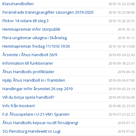
Klasshandbollen
2019-10-25 22:08
Förändrade träningsavgifter säsongen 2019-2020
2019-10-23 08:00
Flickor 14 vidare till steg 3
2019-10-20 20:31
Hemmapremiär inför storpublik
2019-10-12
Flera ungdomar uttagna i Skånelag
2019-10-11
Hemmapremiär fredag 11/10 kl 19:30
2019-10-10 15:00
Årsmöte i Åhus Handboll 26/9
2019-09-24 22:45
Information till funktionärer
2019-09-18 23:31
Åhus Handbolls profilkläder
2019-09-10
Hjälp Åhus Handboll in i framtiden
2019-09-06 07:00
Handlingar inför årsmötet 26 sep 2019
2019-09-03 23:14
Vill du börja spela handboll?
2019-09-03 06:30
Info från kiosken!
2019-08-22 23:29
F.d. Åhusspelare i U-21-VM i Spanien
2019-07-25 22:27
Åhus Handbolls kepsar nu till försäljning!
2019-07-11
SG Flensburg-Handewitt vs Lugi
2019-07-02