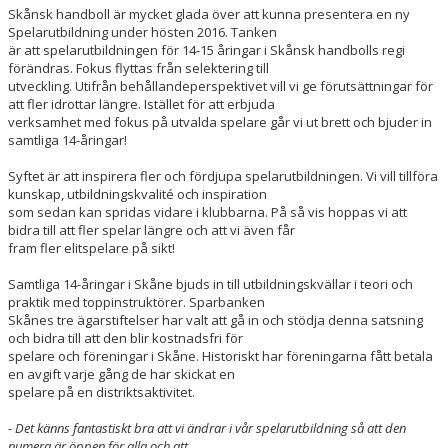
Skånsk handboll är mycket glada över att kunna presentera en ny
SOCIALA MEDIER
Spelarutbildning under hösten 2016. Tanken
är att spelarutbildningen för 14-15 åringar i Skånsk handbolls regi
OM ÅHUS HANDBOLL
förändras. Fokus flyttas från selektering till
utveckling. Utifrån behållandeperspektivet vill vi ge förutsättningar för
BLÅ TRÅDEN
att fler idrottar längre. Istället för att erbjuda
verksamhet med fokus på utvalda spelare går vi ut brett och bjuder in
samtliga 14-åringar!
Syftet är att inspirera fler och fördjupa spelarutbildningen. Vi vill tillföra
kunskap, utbildningskvalité och inspiration
som sedan kan spridas vidare i klubbarna. På så vis hoppas vi att
bidra till att fler spelar längre och att vi även får
fram fler elitspelare på sikt!
Samtliga 14-åringar i Skåne bjuds in till utbildningskvällar i teori och
praktik med toppinstruktörer. Sparbanken
Skånes tre ägarstiftelser har valt att gå in och stödja denna satsning
och bidra till att den blir kostnadsfri för
spelare och föreningar i Skåne. Historiskt har föreningarna fått betala
en avgift varje gång de har skickat en
spelare på en distriktsaktivitet.
-
Det känns fantastiskt bra att vi ändrar i vår spelarutbildning så att den
numera är öppen för alla och att