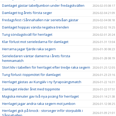
Damlaget gästar tabelljumbon under fredagskvällen
2026-02-05 08:17
Damlaget tog årets första seger
2026-02-04 21:09
Fredagsfest i Sånnahallen när serietvåan gästar
2026-02-04 08:18
Damlaget hoppas vända negativa trenden
2026-02-02 19:25
Tung söndagskväll för herrlaget
2026-02-01 20:24
Klar förlust mot serieledarna för damlaget
2026-01-31 13:04
Herrarna jagar fjärde raka segern
2026-01-30 08:23
Serieledaren väntar damerna i årets första
2026-01-28 08:19
hemmamatch
Stort kliv i tabellen för herrlaget efter tredje raka segern
2026-01-25 12:05
Tung förlust i toppmötet för damlaget
2026-01-23 23:16
Herrlaget gästas av Kungälv i ny fyrapoängsmatch
2026-01-22 16:31
Damlaget inleder året med toppmöte
2026-01-22 07:51
Magiska minuter gav två nya poäng för herrlaget
2026-01-14 21:38
Herrlaget jagar andra raka segern mot jumbon
2026-01-12 08:25
Herrlaget gick på knock - storseger inför storpublik i
2026-01-09 21:01
Sånnahallen