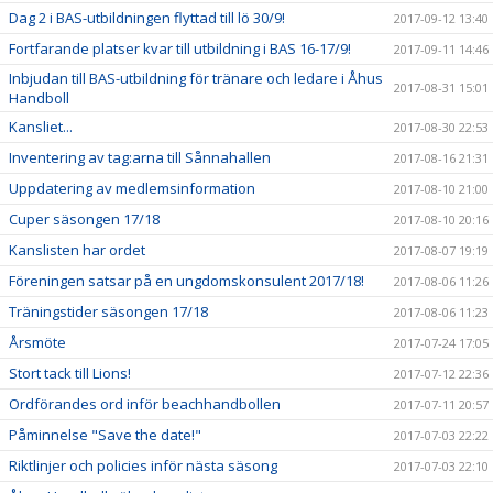
Dag 2 i BAS-utbildningen flyttad till lö 30/9!
2017-09-12 13:40
Fortfarande platser kvar till utbildning i BAS 16-17/9!
2017-09-11 14:46
Inbjudan till BAS-utbildning för tränare och ledare i Åhus
2017-08-31 15:01
Handboll
Kansliet...
2017-08-30 22:53
Inventering av tag:arna till Sånnahallen
2017-08-16 21:31
Uppdatering av medlemsinformation
2017-08-10 21:00
Cuper säsongen 17/18
2017-08-10 20:16
Kanslisten har ordet
2017-08-07 19:19
Föreningen satsar på en ungdomskonsulent 2017/18!
2017-08-06 11:26
Träningstider säsongen 17/18
2017-08-06 11:23
Årsmöte
2017-07-24 17:05
Stort tack till Lions!
2017-07-12 22:36
Ordförandes ord inför beachhandbollen
2017-07-11 20:57
Påminnelse "Save the date!"
2017-07-03 22:22
Riktlinjer och policies inför nästa säsong
2017-07-03 22:10