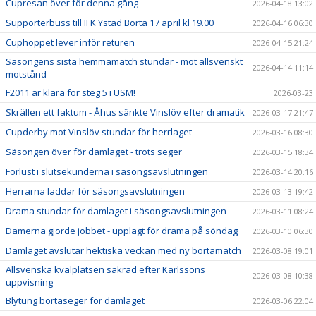
Cupresan över för denna gång
2026-04-18 13:02
Supporterbuss till IFK Ystad Borta 17 april kl 19.00
2026-04-16 06:30
Cuphoppet lever inför returen
2026-04-15 21:24
Säsongens sista hemmamatch stundar - mot allsvenskt
2026-04-14 11:14
motstånd
F2011 är klara för steg 5 i USM!
2026-03-23
Skrällen ett faktum - Åhus sänkte Vinslöv efter dramatik
2026-03-17 21:47
Cupderby mot Vinslöv stundar för herrlaget
2026-03-16 08:30
Säsongen över för damlaget - trots seger
2026-03-15 18:34
Förlust i slutsekunderna i säsongsavslutningen
2026-03-14 20:16
Herrarna laddar för säsongsavslutningen
2026-03-13 19:42
Drama stundar för damlaget i säsongsavslutningen
2026-03-11 08:24
Damerna gjorde jobbet - upplagt för drama på söndag
2026-03-10 06:30
Damlaget avslutar hektiska veckan med ny bortamatch
2026-03-08 19:01
Allsvenska kvalplatsen säkrad efter Karlssons
2026-03-08 10:38
uppvisning
Blytung bortaseger för damlaget
2026-03-06 22:04