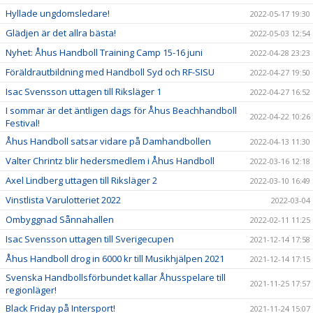
Hyllade ungdomsledare!
2022-05-17 19:30
Glädjen är det allra bästa!
2022-05-03 12:54
Nyhet: Åhus Handboll Training Camp 15-16 juni
2022-04-28 23:23
Föräldrautbildning med Handboll Syd och RF-SISU
2022-04-27 19:50
Isac Svensson uttagen till Riksläger 1
2022-04-27 16:52
I sommar är det äntligen dags för Åhus Beachhandboll
2022-04-22 10:26
Festival!
Åhus Handboll satsar vidare på Damhandbollen
2022-04-13 11:30
Valter Chrintz blir hedersmedlem i Åhus Handboll
2022-03-16 12:18
Axel Lindberg uttagen till Riksläger 2
2022-03-10 16:49
Vinstlista Varulotteriet 2022
2022-03-04
Ombyggnad Sånnahallen
2022-02-11 11:25
Isac Svensson uttagen till Sverigecupen
2021-12-14 17:58
Åhus Handboll drog in 6000 kr till Musikhjälpen 2021
2021-12-14 17:15
Svenska Handbollsförbundet kallar Åhusspelare till
2021-11-25 17:57
regionläger!
Black Friday på Intersport!
2021-11-24 15:07