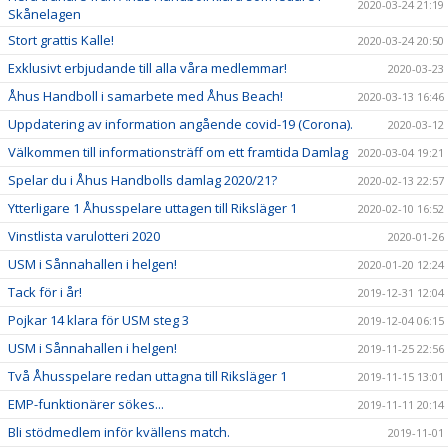
2020-03-24 21:19
Skånelagen
Stort grattis Kalle!
2020-03-24 20:50
Exklusivt erbjudande till alla våra medlemmar!
2020-03-23
Åhus Handboll i samarbete med Åhus Beach!
2020-03-13 16:46
Uppdatering av information angående covid-19 (Corona).
2020-03-12
Välkommen till informationsträff om ett framtida Damlag
2020-03-04 19:21
Spelar du i Åhus Handbolls damlag 2020/21?
2020-02-13 22:57
Ytterligare 1 Åhusspelare uttagen till Riksläger 1
2020-02-10 16:52
Vinstlista varulotteri 2020
2020-01-26
USM i Sånnahallen i helgen!
2020-01-20 12:24
Tack för i år!
2019-12-31 12:04
Pojkar 14 klara för USM steg 3
2019-12-04 06:15
USM i Sånnahallen i helgen!
2019-11-25 22:56
Två Åhusspelare redan uttagna till Riksläger 1
2019-11-15 13:01
EMP-funktionärer sökes...
2019-11-11 20:14
Bli stödmedlem inför kvällens match.
2019-11-01