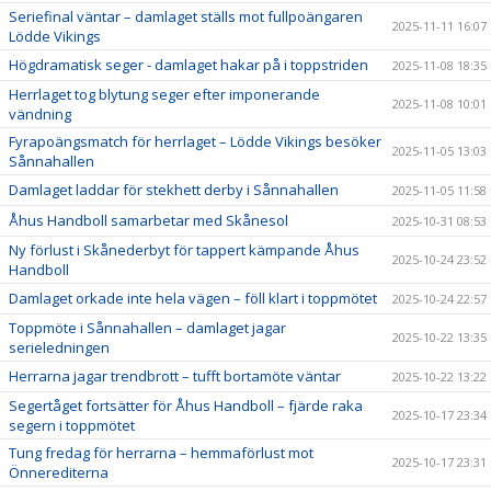
Seriefinal väntar – damlaget ställs mot fullpoängaren
2025-11-11 16:07
Lödde Vikings
Högdramatisk seger - damlaget hakar på i toppstriden
2025-11-08 18:35
Herrlaget tog blytung seger efter imponerande
2025-11-08 10:01
vändning
Fyrapoängsmatch för herrlaget – Lödde Vikings besöker
2025-11-05 13:03
Sånnahallen
Damlaget laddar för stekhett derby i Sånnahallen
2025-11-05 11:58
Åhus Handboll samarbetar med Skånesol
2025-10-31 08:53
Ny förlust i Skånederbyt för tappert kämpande Åhus
2025-10-24 23:52
Handboll
Damlaget orkade inte hela vägen – föll klart i toppmötet
2025-10-24 22:57
Toppmöte i Sånnahallen – damlaget jagar
2025-10-22 13:35
serieledningen
Herrarna jagar trendbrott – tufft bortamöte väntar
2025-10-22 13:22
Segertåget fortsätter för Åhus Handboll – fjärde raka
2025-10-17 23:34
segern i toppmötet
Tung fredag för herrarna – hemmaförlust mot
2025-10-17 23:31
Önnerediterna