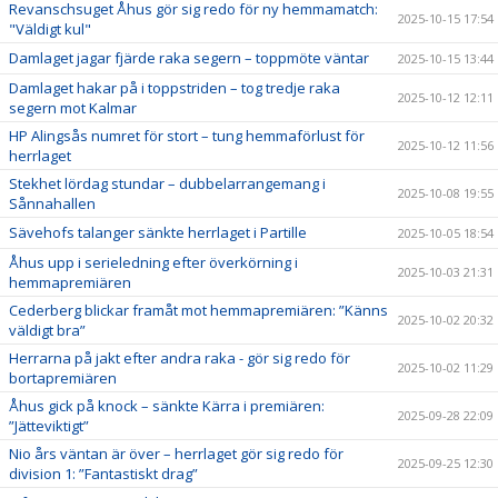
Revanschsuget Åhus gör sig redo för ny hemmamatch:
2025-10-15 17:54
"Väldigt kul"
Damlaget jagar fjärde raka segern – toppmöte väntar
2025-10-15 13:44
Damlaget hakar på i toppstriden – tog tredje raka
2025-10-12 12:11
segern mot Kalmar
HP Alingsås numret för stort – tung hemmaförlust för
2025-10-12 11:56
herrlaget
Stekhet lördag stundar – dubbelarrangemang i
2025-10-08 19:55
Sånnahallen
Sävehofs talanger sänkte herrlaget i Partille
2025-10-05 18:54
Åhus upp i serieledning efter överkörning i
2025-10-03 21:31
hemmapremiären
Cederberg blickar framåt mot hemmapremiären: ”Känns
2025-10-02 20:32
väldigt bra”
Herrarna på jakt efter andra raka - gör sig redo för
2025-10-02 11:29
bortapremiären
Åhus gick på knock – sänkte Kärra i premiären:
2025-09-28 22:09
”Jätteviktigt”
Nio års väntan är över – herrlaget gör sig redo för
2025-09-25 12:30
division 1: ”Fantastiskt drag”