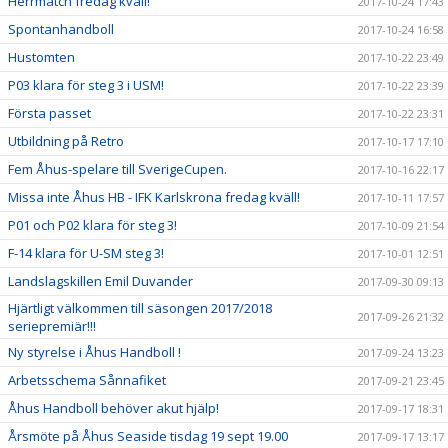
Herrmatch fredag kväll!
2017-10-24 17:43
Spontanhandboll
2017-10-24 16:58
Hustomten
2017-10-22 23:49
P03 klara för steg 3 i USM!
2017-10-22 23:39
Första passet
2017-10-22 23:31
Utbildning på Retro
2017-10-17 17:10
Fem Åhus-spelare till SverigeCupen.
2017-10-16 22:17
Missa inte Åhus HB - IFK Karlskrona fredag kväll!
2017-10-11 17:57
P01 och P02 klara för steg 3!
2017-10-09 21:54
F-14 klara för U-SM steg 3!
2017-10-01 12:51
Landslagskillen Emil Duvander
2017-09-30 09:13
Hjärtligt välkommen till säsongen 2017/2018
2017-09-26 21:32
seriepremiär!!!
Ny styrelse i Åhus Handboll !
2017-09-24 13:23
Arbetsschema Sånnafiket
2017-09-21 23:45
Åhus Handboll behöver akut hjälp!
2017-09-17 18:31
Årsmöte på Åhus Seaside tisdag 19 sept 19.00
2017-09-17 13:17