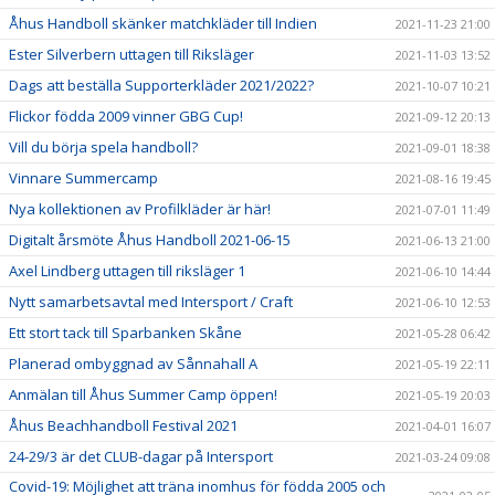
Åhus Handboll skänker matchkläder till Indien
2021-11-23 21:00
Ester Silverbern uttagen till Riksläger
2021-11-03 13:52
Dags att beställa Supporterkläder 2021/2022?
2021-10-07 10:21
Flickor födda 2009 vinner GBG Cup!
2021-09-12 20:13
Vill du börja spela handboll?
2021-09-01 18:38
Vinnare Summercamp
2021-08-16 19:45
Nya kollektionen av Profilkläder är här!
2021-07-01 11:49
Digitalt årsmöte Åhus Handboll 2021-06-15
2021-06-13 21:00
Axel Lindberg uttagen till riksläger 1
2021-06-10 14:44
Nytt samarbetsavtal med Intersport / Craft
2021-06-10 12:53
Ett stort tack till Sparbanken Skåne
2021-05-28 06:42
Planerad ombyggnad av Sånnahall A
2021-05-19 22:11
Anmälan till Åhus Summer Camp öppen!
2021-05-19 20:03
Åhus Beachhandboll Festival 2021
2021-04-01 16:07
24-29/3 är det CLUB-dagar på Intersport
2021-03-24 09:08
Covid-19: Möjlighet att träna inomhus för födda 2005 och