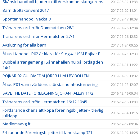
Skånsk handboll bjuder in till Verskamhetskongerens
2017-03-02 17:38
Barnidrottskonvent 2017
2017-02-20 11:01
Spontanhandboll vecka 8
2017-02-17 10:09
Tränarens ord inför Dammatchen 28/1
2017-01-26 12:34
Tränarens ord inför Herrmatchen 27/1
2017-01-26 12:32
Avslutning för alla barn
2017-01-24 09:55
Åhus Handboll P02 är klara för Steg 4 i USM Pojkar B
2017-01-23 12:33
Dubbel arrangemang i Sånnahallen nu på lördag den
2017-01-11 11:22
14/1
POJKAR 02 GULDMEDALJÖRER I HALLBY BOLLEN!
2017-01-09 13:32
Åhus P01 vann världens största inomhusturnering
2017-01-02 12:07
SAVE THE DATE FÖRELÄSNING JOHAN FALLBY 11/2
2016-12-16 09:34
Tränarens ord inför Herrmatchen 16/12 19:45
2016-12-15 13:00
Fortfarande chans att köpa föreningsbiljetter – trevlig
2016-12-14 13:15
julklapp
Medlemsavgift
2016-12-12 09:36
Erbjudande Föreningsbiljetter till landskamp 7/1
2016-12-09 14:25