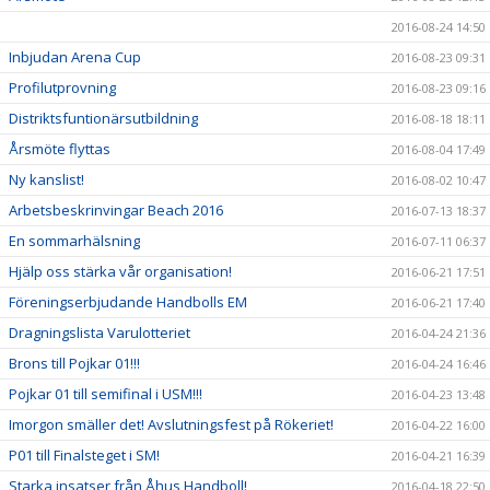
2016-08-24 14:50
Inbjudan Arena Cup
2016-08-23 09:31
Profilutprovning
2016-08-23 09:16
Distriktsfuntionärsutbildning
2016-08-18 18:11
Årsmöte flyttas
2016-08-04 17:49
Ny kanslist!
2016-08-02 10:47
Arbetsbeskrinvingar Beach 2016
2016-07-13 18:37
En sommarhälsning
2016-07-11 06:37
Hjälp oss stärka vår organisation!
2016-06-21 17:51
Föreningserbjudande Handbolls EM
2016-06-21 17:40
Dragningslista Varulotteriet
2016-04-24 21:36
Brons till Pojkar 01!!!
2016-04-24 16:46
Pojkar 01 till semifinal i USM!!!
2016-04-23 13:48
Imorgon smäller det! Avslutningsfest på Rökeriet!
2016-04-22 16:00
P01 till Finalsteget i SM!
2016-04-21 16:39
Starka insatser från Åhus Handboll!
2016-04-18 22:50