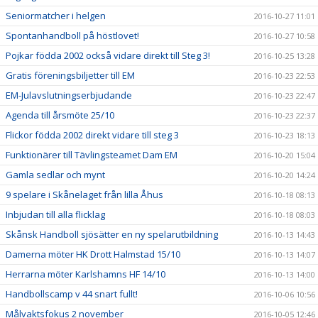
Seniormatcher i helgen
2016-10-27 11:01
Spontanhandboll på höstlovet!
2016-10-27 10:58
Pojkar födda 2002 också vidare direkt till Steg 3!
2016-10-25 13:28
Gratis föreningsbiljetter till EM
2016-10-23 22:53
EM-Julavslutningserbjudande
2016-10-23 22:47
Agenda till årsmöte 25/10
2016-10-23 22:37
Flickor födda 2002 direkt vidare till steg 3
2016-10-23 18:13
Funktionärer till Tävlingsteamet Dam EM
2016-10-20 15:04
Gamla sedlar och mynt
2016-10-20 14:24
9 spelare i Skånelaget från lilla Åhus
2016-10-18 08:13
Inbjudan till alla flicklag
2016-10-18 08:03
Skånsk Handboll sjösätter en ny spelarutbildning
2016-10-13 14:43
Damerna möter HK Drott Halmstad 15/10
2016-10-13 14:07
Herrarna möter Karlshamns HF 14/10
2016-10-13 14:00
Handbollscamp v 44 snart fullt!
2016-10-06 10:56
Målvaktsfokus 2 november
2016-10-05 12:46