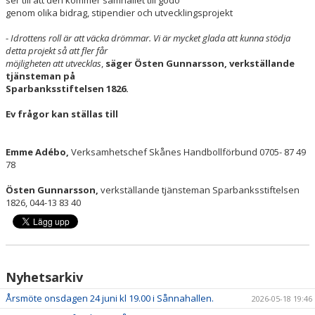
ser till att den kommer samhället till godo
genom olika bidrag, stipendier och utvecklingsprojekt
-
Idrottens roll är att väcka drömmar. Vi är mycket glada att kunna stödja
detta projekt så att fler får
möjligheten att utvecklas
,
säger Östen Gunnarsson, verkställande
tjänsteman på
Sparbanksstiftelsen 1826.
Ev frågor kan ställas till
Emme Adébo,
Verksamhetschef Skånes Handbollförbund 0705- 87 49
78
Östen Gunnarsson,
verkställande tjänsteman Sparbanksstiftelsen
1826, 044-13 83 40
Nyhetsarkiv
Årsmöte onsdagen 24 juni kl 19.00 i Sånnahallen.
2026-05-18 19:46