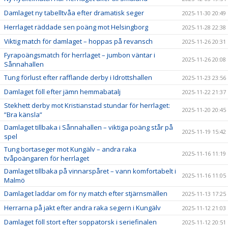
Damlaget ny tabelltvåa efter dramatisk seger
2025-11-30 20:49
Herrlaget räddade sen poäng mot Helsingborg
2025-11-28 22:38
Viktig match för damlaget – hoppas på revansch
2025-11-26 20:31
Fyrapoängsmatch för herrlaget – jumbon väntar i
2025-11-26 20:08
Sånnahallen
Tung förlust efter rafflande derby i Idrottshallen
2025-11-23 23:56
Damlaget föll efter jämn hemmabatalj
2025-11-22 21:37
Stekhett derby mot Kristianstad stundar för herrlaget:
2025-11-20 20:45
”Bra känsla”
Damlaget tillbaka i Sånnahallen – viktiga poäng står på
2025-11-19 15:42
spel
Tung bortaseger mot Kungälv – andra raka
2025-11-16 11:19
tvåpoängaren för herrlaget
Damlaget tillbaka på vinnarspåret – vann komfortabelt i
2025-11-16 11:05
Malmö
Damlaget laddar om för ny match efter stjärnsmällen
2025-11-13 17:25
Herrarna på jakt efter andra raka segern i Kungälv
2025-11-12 21:03
Damlaget föll stort efter soppatorsk i seriefinalen
2025-11-12 20:51