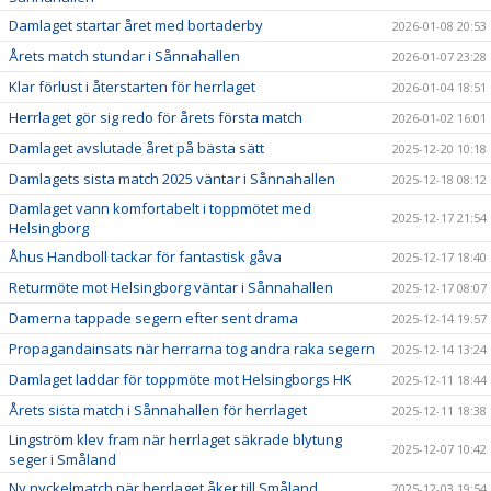
Damlaget startar året med bortaderby
2026-01-08 20:53
Årets match stundar i Sånnahallen
2026-01-07 23:28
Klar förlust i återstarten för herrlaget
2026-01-04 18:51
Herrlaget gör sig redo för årets första match
2026-01-02 16:01
Damlaget avslutade året på bästa sätt
2025-12-20 10:18
Damlagets sista match 2025 väntar i Sånnahallen
2025-12-18 08:12
Damlaget vann komfortabelt i toppmötet med
2025-12-17 21:54
Helsingborg
Åhus Handboll tackar för fantastisk gåva
2025-12-17 18:40
Returmöte mot Helsingborg väntar i Sånnahallen
2025-12-17 08:07
Damerna tappade segern efter sent drama
2025-12-14 19:57
Propagandainsats när herrarna tog andra raka segern
2025-12-14 13:24
Damlaget laddar för toppmöte mot Helsingborgs HK
2025-12-11 18:44
Årets sista match i Sånnahallen för herrlaget
2025-12-11 18:38
Lingström klev fram när herrlaget säkrade blytung
2025-12-07 10:42
seger i Småland
Ny nyckelmatch när herrlaget åker till Småland
2025-12-03 19:54