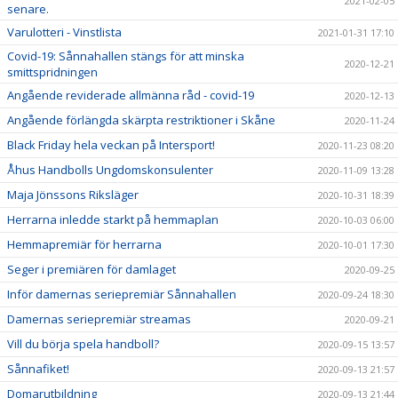
2021-02-05
senare.
Varulotteri - Vinstlista
2021-01-31 17:10
Covid-19: Sånnahallen stängs för att minska
2020-12-21
smittspridningen
Angående reviderade allmänna råd - covid-19
2020-12-13
Angående förlängda skärpta restriktioner i Skåne
2020-11-24
Black Friday hela veckan på Intersport!
2020-11-23 08:20
Åhus Handbolls Ungdomskonsulenter
2020-11-09 13:28
Maja Jönssons Riksläger
2020-10-31 18:39
Herrarna inledde starkt på hemmaplan
2020-10-03 06:00
Hemmapremiär för herrarna
2020-10-01 17:30
Seger i premiären för damlaget
2020-09-25
Inför damernas seriepremiär Sånnahallen
2020-09-24 18:30
Damernas seriepremiär streamas
2020-09-21
Vill du börja spela handboll?
2020-09-15 13:57
Sånnafiket!
2020-09-13 21:57
Domarutbildning
2020-09-13 21:44