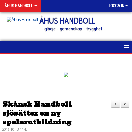
ÅHUS HANDBOLL
LOGGA IN
ÅHUS HANDBOLL
- glädje - gemenskap - trygghet -
HEM
KONTAKT
NYHETER
KALENDER
Skånsk Handboll
<
>
sjösätter en ny
MATCHER
spelarutbildning
MEDLEM
2016-10-13 14:43