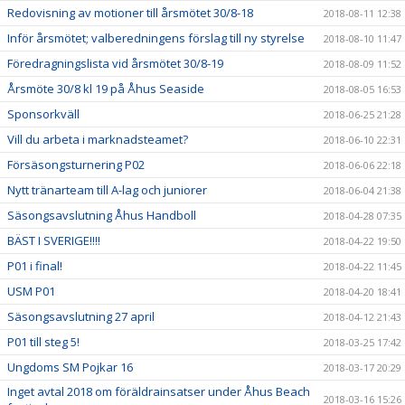
Redovisning av motioner till årsmötet 30/8-18
2018-08-11 12:38
Inför årsmötet; valberedningens förslag till ny styrelse
2018-08-10 11:47
Föredragningslista vid årsmötet 30/8-19
2018-08-09 11:52
Årsmöte 30/8 kl 19 på Åhus Seaside
2018-08-05 16:53
Sponsorkväll
2018-06-25 21:28
Vill du arbeta i marknadsteamet?
2018-06-10 22:31
Försäsongsturnering P02
2018-06-06 22:18
Nytt tränarteam till A-lag och juniorer
2018-06-04 21:38
Säsongsavslutning Åhus Handboll
2018-04-28 07:35
BÄST I SVERIGE!!!!
2018-04-22 19:50
P01 i final!
2018-04-22 11:45
USM P01
2018-04-20 18:41
Säsongsavslutning 27 april
2018-04-12 21:43
P01 till steg 5!
2018-03-25 17:42
Ungdoms SM Pojkar 16
2018-03-17 20:29
Inget avtal 2018 om föräldrainsatser under Åhus Beach
2018-03-16 15:26