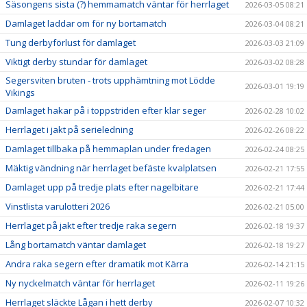
Säsongens sista (?) hemmamatch väntar för herrlaget
2026-03-05 08:21
Damlaget laddar om för ny bortamatch
2026-03-04 08:21
Tung derbyförlust för damlaget
2026-03-03 21:09
Viktigt derby stundar för damlaget
2026-03-02 08:28
Segersviten bruten - trots upphämtning mot Lödde
2026-03-01 19:19
Vikings
Damlaget hakar på i toppstriden efter klar seger
2026-02-28 10:02
Herrlaget i jakt på serieledning
2026-02-26 08:22
Damlaget tillbaka på hemmaplan under fredagen
2026-02-24 08:25
Mäktig vändning när herrlaget befäste kvalplatsen
2026-02-21 17:55
Damlaget upp på tredje plats efter nagelbitare
2026-02-21 17:44
Vinstlista varulotteri 2026
2026-02-21 05:00
Herrlaget på jakt efter tredje raka segern
2026-02-18 19:37
Lång bortamatch väntar damlaget
2026-02-18 19:27
Andra raka segern efter dramatik mot Kärra
2026-02-14 21:15
Ny nyckelmatch väntar för herrlaget
2026-02-11 19:26
Herrlaget släckte Lågan i hett derby
2026-02-07 10:32