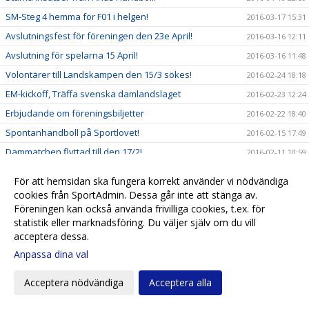
SM-Steg 4 hemma för F01 i helgen!
2016-03-17 15:31
Avslutningsfest för föreningen den 23e April!
2016-03-16 12:11
Avslutning för spelarna 15 April!
2016-03-16 11:48
Volontärer till Landskampen den 15/3 sökes!
2016-02-24 18:18
EM-kickoff, Träffa svenska damlandslaget
2016-02-23 12:24
Erbjudande om föreningsbiljetter
2016-02-22 18:40
Spontanhandboll på Sportlovet!
2016-02-15 17:49
Dammatchen flyttad till den 17/2!
2016-02-11 10:59
Ny Kassör sökes!
2016-02-11 10:57
För att hemsidan ska fungera korrekt använder vi nödvändiga
Både Pojkar-B och Flickor-B till steg 4!
2016-02-01 13:41
cookies från SportAdmin. Dessa går inte att stänga av.
Föreningen kan också använda frivilliga cookies, t.ex. för
Dammatchen flyttad till den 17/1
2016-01-14 17:56
statistik eller marknadsföring. Du väljer själv om du vill
Våren är kommen
2016-01-08 18:00
acceptera dessa.
Fina framgångar i Norden Cup
2015-12-29 19:02
Anpassa dina val
Inspringslag till Seniorlagen uppdaterade!
2015-12-28 11:42
Acceptera nödvändiga
Acceptera alla
Bemanning Sånnafiket och Matchvärdar våren 2016
2015-12-27 14:03
Spontanhandboll på Jullovet!
2015-12-18 12:32