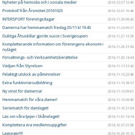
Nyheter på hemsida och i sociala medier
2016-12-07 12:49
Protokoll från Årsmötet 20161025
2016-12-01 10:48
INTERSPORT föreningsdagar
2016-11-30 08:42
Damerna har hemmamatch fredag 25/11 kl 19.45
2016-11-24 09:21
Duktiga Åhuskillar gjorde succe i Sverigecupen
2016-11-21 13:59
Kompletterande information om föreningens ekonomi i
2016-11-20 21:46
nuläget
Förvaltnings- och Verksamhetsberättelse
2016-11-20 14:44
Vädjan från Styrelsen
2016-11-17 21:42
Felaktigt utskick av påminnelser
2016-11-15 22:48
Extra funktionärsutbildning
2016-11-15 18:57
Ny vinst för damerna!
2016-11-13 09:01
Hemmamatch för våra damer!
2016-11-12 09:40
Seriematch för damlaget!
2016-11-10 21:04
Läs om våra tjejer i Skånelaget!
2016-11-01 15:14
Komplettera era medlemsuppgifter
2016-10-31 21:08
Lagseger!!!!
2016-10-29 10:12