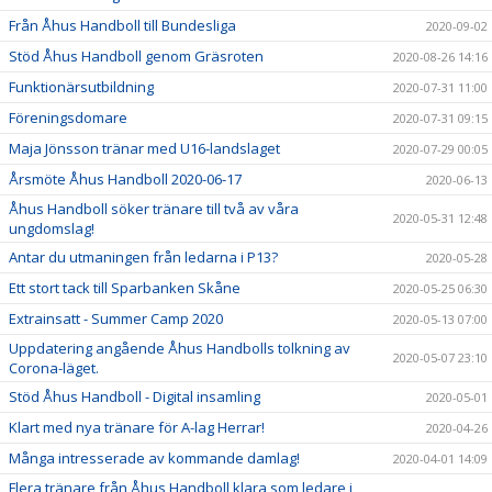
Från Åhus Handboll till Bundesliga
2020-09-02
Stöd Åhus Handboll genom Gräsroten
2020-08-26 14:16
Funktionärsutbildning
2020-07-31 11:00
Föreningsdomare
2020-07-31 09:15
Maja Jönsson tränar med U16-landslaget
2020-07-29 00:05
Årsmöte Åhus Handboll 2020-06-17
2020-06-13
Åhus Handboll söker tränare till två av våra
2020-05-31 12:48
ungdomslag!
Antar du utmaningen från ledarna i P13?
2020-05-28
Ett stort tack till Sparbanken Skåne
2020-05-25 06:30
Extrainsatt - Summer Camp 2020
2020-05-13 07:00
Uppdatering angående Åhus Handbolls tolkning av
2020-05-07 23:10
Corona-läget.
Stöd Åhus Handboll - Digital insamling
2020-05-01
Klart med nya tränare för A-lag Herrar!
2020-04-26
Många intresserade av kommande damlag!
2020-04-01 14:09
Flera tränare från Åhus Handboll klara som ledare i