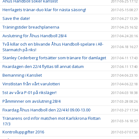
Åhus Handboll söker kanslist
2017-06-25 17:12
Herrlagets tränar-duo klar för nästa säsong!
2017-05-15 08:27
Save the date!
2017-04-27 13:29
Träningstider breachplanerna
2017-04-25 16:52
Avslutning för Åhus Handboll 28/4
2017-04-24 20:16
Två killar och en blivande Åhus Handboll-spelare i All-
2017-04-18 16:27
Starmatch på riks!
Stanley Cederberg fortsätter som tränare för damlaget
2017-04-11 17:43
Fixardagen den 22/4 flyttas till annat datum
2017-04-11 17:40
Bemanning i Kansliet
2017-04-06 23:10
Vinstlistan från vårt varulotteri
2017-04-06 22:18
5st av våra P-01 på riksläger!
2017-04-03 18:38
Påmminner om avslutning 28/4
2017-03-28 08:26
Fixardag Åhus Handboll den 22/4 kl 09.00-13.00
2017-03-27 17:34
Tränarens ord inför matchen mot Karlskrona Flottan
2017-03-16 18:57
17/3
Kontrolluppgifter 2016
2017-03-07 07:50