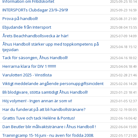
Information om Fritidskortet
2025-09-25 10:14
INTERSPORTs Clubdagar 23/9–29/9!
2025-09-23 16:59
Prova på handboll!
2025-08-31 21:00
Ebjudande från Intersport
2025-08-04 15:55
Årets Beachhandbollsvecka är här!
2025-07-09 14:09
Åhus Handboll stärker upp med toppkompetens på
2025-04-18 15:12
tjejsidan
Tack för säsongen, Åhus Handboll!
2025-04-16 18:02
Herrarna klara för DIV 1 !!!!!!!!!
2025-04-06 18:49
Varulotteri 2025 - Vinstlista
2025-02-28 21:46
Viktigt meddelande angående personuppgiftsincident
2025-02-06 14:28
Bli blodgivare, stötta samtidigt Åhus Handboll!
2023-01-23 18:41
Höj volymen! - Ingen annan är som vi!
2023-01-05 12:37
Har du funderat på att bli handbollstränare?
2022-12-19 00:05
Grattis Tuve och tack Heléne & Pontus!
2022-06-16 06:42
Dan Beutler blir målvaktstränare i Åhus Handboll !
2022-06-04 15:00
Trainingcamp 15-16 juni - nu även för födda 2008.
2022-05-17 21:00