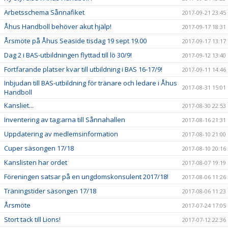
Arbetsschema Sånnafiket
2017-09-21 23:45
Åhus Handboll behöver akut hjälp!
2017-09-17 18:31
Årsmöte på Åhus Seaside tisdag 19 sept 19.00
2017-09-17 13:17
Dag 2 i BAS-utbildningen flyttad till lö 30/9!
2017-09-12 13:40
Fortfarande platser kvar till utbildning i BAS 16-17/9!
2017-09-11 14:46
Inbjudan till BAS-utbildning för tränare och ledare i Åhus
2017-08-31 15:01
Handboll
Kansliet...
2017-08-30 22:53
Inventering av tag:arna till Sånnahallen
2017-08-16 21:31
Uppdatering av medlemsinformation
2017-08-10 21:00
Cuper säsongen 17/18
2017-08-10 20:16
Kanslisten har ordet
2017-08-07 19:19
Föreningen satsar på en ungdomskonsulent 2017/18!
2017-08-06 11:26
Träningstider säsongen 17/18
2017-08-06 11:23
Årsmöte
2017-07-24 17:05
Stort tack till Lions!
2017-07-12 22:36