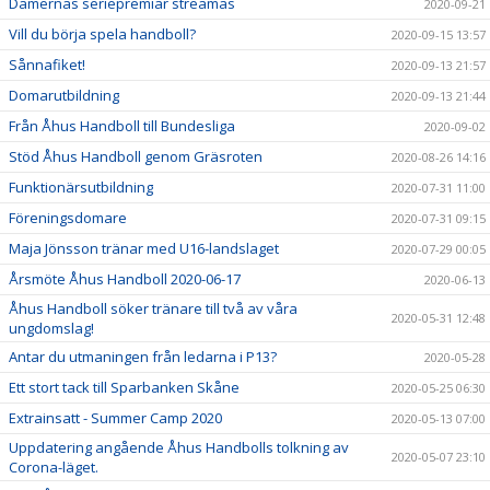
Damernas seriepremiär streamas
2020-09-21
Vill du börja spela handboll?
2020-09-15 13:57
Sånnafiket!
2020-09-13 21:57
Domarutbildning
2020-09-13 21:44
Från Åhus Handboll till Bundesliga
2020-09-02
Stöd Åhus Handboll genom Gräsroten
2020-08-26 14:16
Funktionärsutbildning
2020-07-31 11:00
Föreningsdomare
2020-07-31 09:15
Maja Jönsson tränar med U16-landslaget
2020-07-29 00:05
Årsmöte Åhus Handboll 2020-06-17
2020-06-13
Åhus Handboll söker tränare till två av våra
2020-05-31 12:48
ungdomslag!
Antar du utmaningen från ledarna i P13?
2020-05-28
Ett stort tack till Sparbanken Skåne
2020-05-25 06:30
Extrainsatt - Summer Camp 2020
2020-05-13 07:00
Uppdatering angående Åhus Handbolls tolkning av
2020-05-07 23:10
Corona-läget.