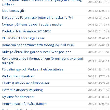
2016-12-14 13:15
julklapp
Medlemsavgift
2016-12-12 09:36
Erbjudande Föreningsbiljetter till landskamp 7/1
2016-12-09 14:25
Nyheter på hemsida och i sociala medier
2016-12-07 12:49
Protokoll från Årsmötet 20161025
2016-12-01 10:48
INTERSPORT föreningsdagar
2016-11-30 08:42
Damerna har hemmamatch fredag 25/11 kl 19.45
2016-11-24 09:21
Duktiga Åhuskillar gjorde succe i Sverigecupen
2016-11-21 13:59
Kompletterande information om föreningens ekonomi i
2016-11-20 21:46
nuläget
Förvaltnings- och Verksamhetsberättelse
2016-11-20 14:44
Vädjan från Styrelsen
2016-11-17 21:42
Felaktigt utskick av påminnelser
2016-11-15 22:48
Extra funktionärsutbildning
2016-11-15 18:57
Ny vinst för damerna!
2016-11-13 09:01
Hemmamatch för våra damer!
2016-11-12 09:40