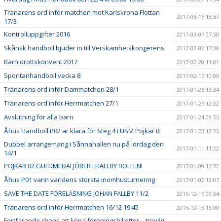
Tränarens ord inför matchen mot Karlskrona Flottan
2017-03-16 18:57
17/3
Kontrolluppgifter 2016
2017-03-07 07:50
Skånsk handboll bjuder in till Verskamhetskongerens
2017-03-02 17:38
Barnidrottskonvent 2017
2017-02-20 11:01
Spontanhandboll vecka 8
2017-02-17 10:09
Tränarens ord inför Dammatchen 28/1
2017-01-26 12:34
Tränarens ord inför Herrmatchen 27/1
2017-01-26 12:32
Avslutning för alla barn
2017-01-24 09:55
Åhus Handboll P02 är klara för Steg 4 i USM Pojkar B
2017-01-23 12:33
Dubbel arrangemang i Sånnahallen nu på lördag den
2017-01-11 11:22
14/1
POJKAR 02 GULDMEDALJÖRER I HALLBY BOLLEN!
2017-01-09 13:32
Åhus P01 vann världens största inomhusturnering
2017-01-02 12:07
SAVE THE DATE FÖRELÄSNING JOHAN FALLBY 11/2
2016-12-16 09:34
Tränarens ord inför Herrmatchen 16/12 19:45
2016-12-15 13:00
Fortfarande chans att köpa föreningsbiljetter – trevlig