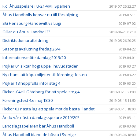
F.d. Åhusspelare i U-21-VM i Spanien
2019-07-25 22:27
Åhus Handbolls kepsar nu till försäljning!
2019-07-11
SG Flensburg-Handewitt vs Lugi
2019-07-02
Gillar du Åhus Handboll??
2019-06-20 07:18
Distriktsdomarutbildning
2019-05-26 20:23
Säsongsavslutning fredag 26/4
2019-04-22
Informationsmöte damlag 2019/20
2019-04-01
Pojkar 04 siktar högt uppe i huvudstaden
2019-03-27
Ny chans att köpa biljetter till föreningsfesten
2019-03-27
Pojkar 18 hoppfulla inför steg 4
2019-03-20
Flickor -04 till Göteborg för att spela steg 4
2019-03-19 21:00
Föreningsfest 4:e maj 18:30
2019-03-15 11:50
Flickor 03 nästa lag att spela mot de bästa i landet
2019-03-13 18:00
Är du vår nästa damlagsspelare 2019/20?
2019-03-11
Landslagsspelaren bar Åhus Handboll
2019-03-08
Åhus Handboll bland de bästa i Sverige
2019-03-06 18:00