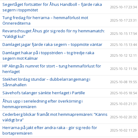
Segertåget fortsätter för Åhus Handboll – fjärde raka
2025-10-17 23:34
segern i toppmötet
Tung fredag för herrarna – hemmaförlust mot
2025-10-17 23:31
Önnerediterna
Revanschsuget Åhus gör sig redo för ny hemmamatch:
2025-10-15 17:54
"Väldigt kul"
Damlaget jagar fjärde raka segern – toppmöte väntar
2025-10-15 13:44
Damlaget hakar på i toppstriden – tog tredje raka
2025-10-12 12:11
segern mot Kalmar
HP Alingsås numret för stort – tung hemmaförlust för
2025-10-12 11:56
herrlaget
Stekhet lördag stundar – dubbelarrangemang i
2025-10-08 19:55
Sånnahallen
Sävehofs talanger sänkte herrlaget i Partille
2025-10-05 18:54
Åhus upp i serieledning efter överkörning i
2025-10-03 21:31
hemmapremiären
Cederberg blickar framåt mot hemmapremiären: ”Känns
2025-10-02 20:32
väldigt bra”
Herrarna på jakt efter andra raka - gör sig redo för
2025-10-02 11:29
bortapremiären