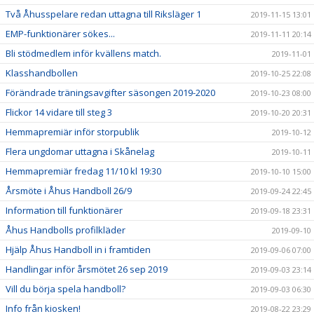
Två Åhusspelare redan uttagna till Riksläger 1
2019-11-15 13:01
EMP-funktionärer sökes...
2019-11-11 20:14
Bli stödmedlem inför kvällens match.
2019-11-01
Klasshandbollen
2019-10-25 22:08
Förändrade träningsavgifter säsongen 2019-2020
2019-10-23 08:00
Flickor 14 vidare till steg 3
2019-10-20 20:31
Hemmapremiär inför storpublik
2019-10-12
Flera ungdomar uttagna i Skånelag
2019-10-11
Hemmapremiär fredag 11/10 kl 19:30
2019-10-10 15:00
Årsmöte i Åhus Handboll 26/9
2019-09-24 22:45
Information till funktionärer
2019-09-18 23:31
Åhus Handbolls profilkläder
2019-09-10
Hjälp Åhus Handboll in i framtiden
2019-09-06 07:00
Handlingar inför årsmötet 26 sep 2019
2019-09-03 23:14
Vill du börja spela handboll?
2019-09-03 06:30
Info från kiosken!
2019-08-22 23:29