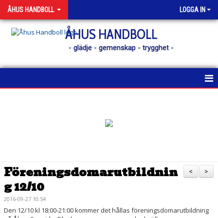
ÅHUS HANDBOLL
LOGGA IN
ÅHUS HANDBOLL
- glädje - gemenskap - trygghet -
HEM
KONTAKT
NYHETER
KALENDER
Föreningsdomarutbildnin
<
>
g 12/10
MATCHER
2016-09-27 10:54
MEDLEM
Den 12/10 kl 18:00-21:00 kommer det hållas föreningsdomarutbildning