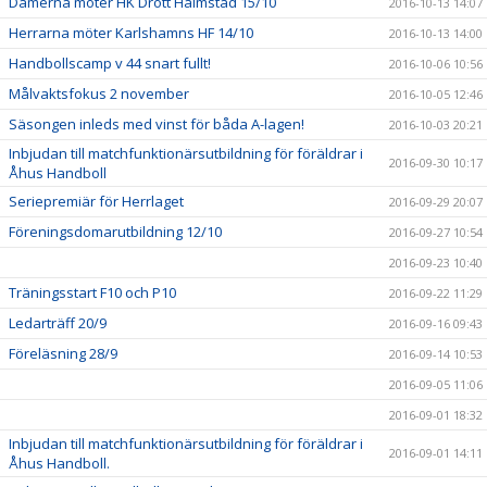
Damerna möter HK Drott Halmstad 15/10
2016-10-13 14:07
Herrarna möter Karlshamns HF 14/10
2016-10-13 14:00
Handbollscamp v 44 snart fullt!
2016-10-06 10:56
Målvaktsfokus 2 november
2016-10-05 12:46
Säsongen inleds med vinst för båda A-lagen!
2016-10-03 20:21
Inbjudan till matchfunktionärsutbildning för föräldrar i
2016-09-30 10:17
Åhus Handboll
Seriepremiär för Herrlaget
2016-09-29 20:07
Föreningsdomarutbildning 12/10
2016-09-27 10:54
2016-09-23 10:40
Träningsstart F10 och P10
2016-09-22 11:29
Ledarträff 20/9
2016-09-16 09:43
Föreläsning 28/9
2016-09-14 10:53
2016-09-05 11:06
2016-09-01 18:32
Inbjudan till matchfunktionärsutbildning för föräldrar i
2016-09-01 14:11
Åhus Handboll.