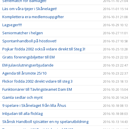
Seriematch för damlaget!
2016-11-10 21:04
Läs om våra tjejer i Skånelaget!
2016-11-01 15:14
Komplettera era medlemsuppgifter
2016-10-31 21:08
Lagseger!!!!
2016-10-29 10:12
Seniormatcher i helgen
2016-10-27 11:01
Spontanhandboll på höstlovet!
2016-10-27 10:58
Pojkar födda 2002 också vidare direkt till Steg 3!
2016-10-25 13:28
Gratis föreningsbiljetter till EM
2016-10-23 22:53
EM-Julavslutningserbjudande
2016-10-23 22:47
Agenda till årsmöte 25/10
2016-10-23 22:37
Flickor födda 2002 direkt vidare till steg 3
2016-10-23 18:13
Funktionärer till Tävlingsteamet Dam EM
2016-10-20 15:04
Gamla sedlar och mynt
2016-10-20 14:24
9 spelare i Skånelaget från lilla Åhus
2016-10-18 08:13
Inbjudan till alla flicklag
2016-10-18 08:03
Skånsk Handboll sjösätter en ny spelarutbildning
2016-10-13 14:43