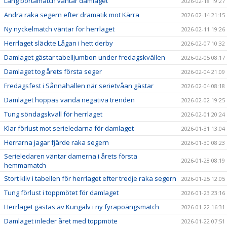
Lång bortamatch väntar damlaget
2026-02-18 19:27
Andra raka segern efter dramatik mot Kärra
2026-02-14 21:15
Ny nyckelmatch väntar för herrlaget
2026-02-11 19:26
Herrlaget släckte Lågan i hett derby
2026-02-07 10:32
Damlaget gästar tabelljumbon under fredagskvällen
2026-02-05 08:17
Damlaget tog årets första seger
2026-02-04 21:09
Fredagsfest i Sånnahallen när serietvåan gästar
2026-02-04 08:18
Damlaget hoppas vända negativa trenden
2026-02-02 19:25
Tung söndagskväll för herrlaget
2026-02-01 20:24
Klar förlust mot serieledarna för damlaget
2026-01-31 13:04
Herrarna jagar fjärde raka segern
2026-01-30 08:23
Serieledaren väntar damerna i årets första
2026-01-28 08:19
hemmamatch
Stort kliv i tabellen för herrlaget efter tredje raka segern
2026-01-25 12:05
Tung förlust i toppmötet för damlaget
2026-01-23 23:16
Herrlaget gästas av Kungälv i ny fyrapoängsmatch
2026-01-22 16:31
Damlaget inleder året med toppmöte
2026-01-22 07:51