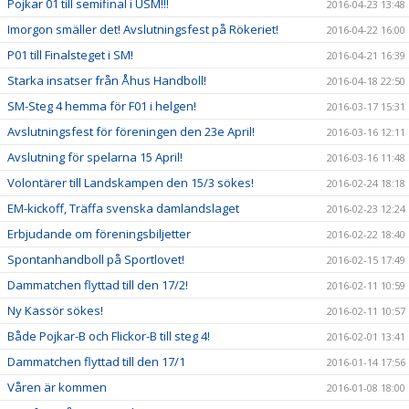
Pojkar 01 till semifinal i USM!!!
2016-04-23 13:48
Imorgon smäller det! Avslutningsfest på Rökeriet!
2016-04-22 16:00
P01 till Finalsteget i SM!
2016-04-21 16:39
Starka insatser från Åhus Handboll!
2016-04-18 22:50
SM-Steg 4 hemma för F01 i helgen!
2016-03-17 15:31
Avslutningsfest för föreningen den 23e April!
2016-03-16 12:11
Avslutning för spelarna 15 April!
2016-03-16 11:48
Volontärer till Landskampen den 15/3 sökes!
2016-02-24 18:18
EM-kickoff, Träffa svenska damlandslaget
2016-02-23 12:24
Erbjudande om föreningsbiljetter
2016-02-22 18:40
Spontanhandboll på Sportlovet!
2016-02-15 17:49
Dammatchen flyttad till den 17/2!
2016-02-11 10:59
Ny Kassör sökes!
2016-02-11 10:57
Både Pojkar-B och Flickor-B till steg 4!
2016-02-01 13:41
Dammatchen flyttad till den 17/1
2016-01-14 17:56
Våren är kommen
2016-01-08 18:00