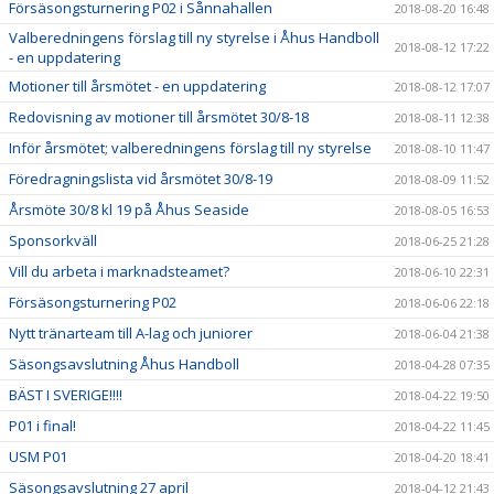
Försäsongsturnering P02 i Sånnahallen
2018-08-20 16:48
Valberedningens förslag till ny styrelse i Åhus Handboll
2018-08-12 17:22
- en uppdatering
Motioner till årsmötet - en uppdatering
2018-08-12 17:07
Redovisning av motioner till årsmötet 30/8-18
2018-08-11 12:38
Inför årsmötet; valberedningens förslag till ny styrelse
2018-08-10 11:47
Föredragningslista vid årsmötet 30/8-19
2018-08-09 11:52
Årsmöte 30/8 kl 19 på Åhus Seaside
2018-08-05 16:53
Sponsorkväll
2018-06-25 21:28
Vill du arbeta i marknadsteamet?
2018-06-10 22:31
Försäsongsturnering P02
2018-06-06 22:18
Nytt tränarteam till A-lag och juniorer
2018-06-04 21:38
Säsongsavslutning Åhus Handboll
2018-04-28 07:35
BÄST I SVERIGE!!!!
2018-04-22 19:50
P01 i final!
2018-04-22 11:45
USM P01
2018-04-20 18:41
Säsongsavslutning 27 april
2018-04-12 21:43