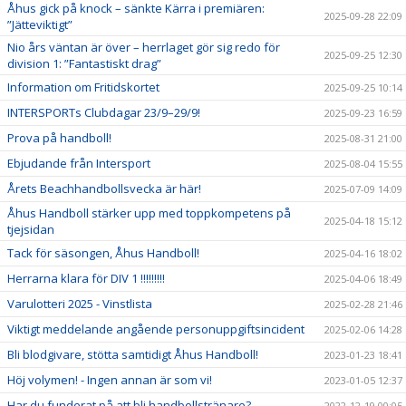
Åhus gick på knock – sänkte Kärra i premiären:
2025-09-28 22:09
”Jätteviktigt”
Nio års väntan är över – herrlaget gör sig redo för
2025-09-25 12:30
division 1: ”Fantastiskt drag”
Information om Fritidskortet
2025-09-25 10:14
INTERSPORTs Clubdagar 23/9–29/9!
2025-09-23 16:59
Prova på handboll!
2025-08-31 21:00
Ebjudande från Intersport
2025-08-04 15:55
Årets Beachhandbollsvecka är här!
2025-07-09 14:09
Åhus Handboll stärker upp med toppkompetens på
2025-04-18 15:12
tjejsidan
Tack för säsongen, Åhus Handboll!
2025-04-16 18:02
Herrarna klara för DIV 1 !!!!!!!!!
2025-04-06 18:49
Varulotteri 2025 - Vinstlista
2025-02-28 21:46
Viktigt meddelande angående personuppgiftsincident
2025-02-06 14:28
Bli blodgivare, stötta samtidigt Åhus Handboll!
2023-01-23 18:41
Höj volymen! - Ingen annan är som vi!
2023-01-05 12:37
Har du funderat på att bli handbollstränare?
2022-12-19 00:05