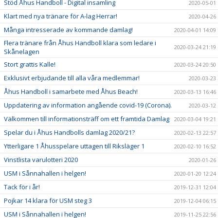
Stöd Åhus Handboll - Digital insamling
2020-05-01
Klart med nya tränare för A-lag Herrar!
2020-04-26
Många intresserade av kommande damlag!
2020-04-01 14:09
Flera tränare från Åhus Handboll klara som ledare i
2020-03-24 21:19
Skånelagen
Stort grattis Kalle!
2020-03-24 20:50
Exklusivt erbjudande till alla våra medlemmar!
2020-03-23
Åhus Handboll i samarbete med Åhus Beach!
2020-03-13 16:46
Uppdatering av information angående covid-19 (Corona).
2020-03-12
Välkommen till informationsträff om ett framtida Damlag
2020-03-04 19:21
Spelar du i Åhus Handbolls damlag 2020/21?
2020-02-13 22:57
Ytterligare 1 Åhusspelare uttagen till Riksläger 1
2020-02-10 16:52
Vinstlista varulotteri 2020
2020-01-26
USM i Sånnahallen i helgen!
2020-01-20 12:24
Tack för i år!
2019-12-31 12:04
Pojkar 14 klara för USM steg 3
2019-12-04 06:15
USM i Sånnahallen i helgen!
2019-11-25 22:56