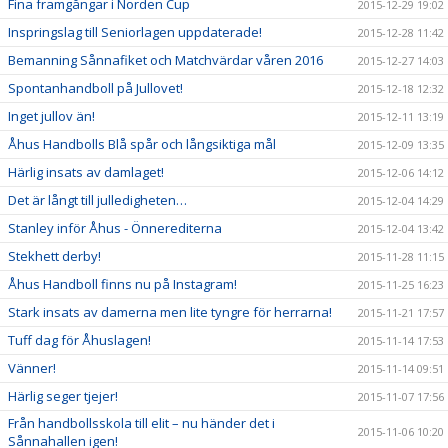
Fina framgångar i Norden Cup
2015-12-29 19:02
Inspringslag till Seniorlagen uppdaterade!
2015-12-28 11:42
Bemanning Sånnafiket och Matchvärdar våren 2016
2015-12-27 14:03
Spontanhandboll på Jullovet!
2015-12-18 12:32
Inget jullov än!
2015-12-11 13:19
Åhus Handbolls Blå spår och långsiktiga mål
2015-12-09 13:35
Härlig insats av damlaget!
2015-12-06 14:12
Det är långt till julledigheten…
2015-12-04 14:29
Stanley inför Åhus - Önnerediterna
2015-12-04 13:42
Stekhett derby!
2015-11-28 11:15
Åhus Handboll finns nu på Instagram!
2015-11-25 16:23
Stark insats av damerna men lite tyngre för herrarna!
2015-11-21 17:57
Tuff dag för Åhuslagen!
2015-11-14 17:53
Vänner!
2015-11-14 09:51
Härlig seger tjejer!
2015-11-07 17:56
Från handbollsskola till elit – nu händer det i
2015-11-06 10:20
Sånnahallen igen!