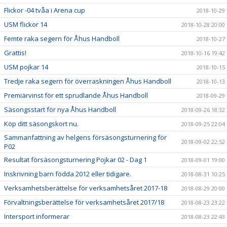
Flickor -04 tvåa i Arena cup
2018-10-29
USM flickor 14
2018-10-28 20:00
Femte raka segern för Åhus Handboll
2018-10-27
Grattis!
2018-10-16 19:42
USM pojkar 14
2018-10-15
Tredje raka segern för överraskningen Åhus Handboll
2018-10-13
Premiärvinst för ett sprudlande Åhus Handboll
2018-09-29
Säsongsstart för nya Åhus Handboll
2018-09-26 18:32
Köp ditt säsongskort nu.
2018-09-25 22:04
Sammanfattning av helgens försäsongsturnering för
2018-09-02 22:52
P02
Resultat försäsongsturnering Pojkar 02 - Dag 1
2018-09-01 19:00
Inskrivning barn födda 2012 eller tidigare.
2018-08-31 10:25
Verksamhetsberättelse för verksamhetsåret 2017-18
2018-08-29 20:00
Förvaltningsberättelse för verksamhetsåret 2017/18
2018-08-23 23:22
Intersport informerar
2018-08-23 22:43