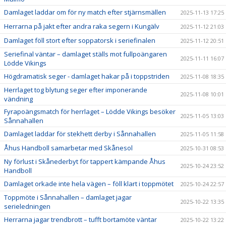
Damlaget laddar om för ny match efter stjärnsmällen
2025-11-13 17:25
Herrarna på jakt efter andra raka segern i Kungälv
2025-11-12 21:03
Damlaget föll stort efter soppatorsk i seriefinalen
2025-11-12 20:51
Seriefinal väntar – damlaget ställs mot fullpoängaren
2025-11-11 16:07
Lödde Vikings
Högdramatisk seger - damlaget hakar på i toppstriden
2025-11-08 18:35
Herrlaget tog blytung seger efter imponerande
2025-11-08 10:01
vändning
Fyrapoängsmatch för herrlaget – Lödde Vikings besöker
2025-11-05 13:03
Sånnahallen
Damlaget laddar för stekhett derby i Sånnahallen
2025-11-05 11:58
Åhus Handboll samarbetar med Skånesol
2025-10-31 08:53
Ny förlust i Skånederbyt för tappert kämpande Åhus
2025-10-24 23:52
Handboll
Damlaget orkade inte hela vägen – föll klart i toppmötet
2025-10-24 22:57
Toppmöte i Sånnahallen – damlaget jagar
2025-10-22 13:35
serieledningen
Herrarna jagar trendbrott – tufft bortamöte väntar
2025-10-22 13:22