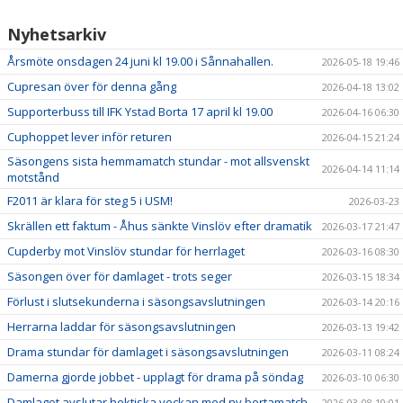
Nyhetsarkiv
Årsmöte onsdagen 24 juni kl 19.00 i Sånnahallen.
2026-05-18 19:46
Cupresan över för denna gång
2026-04-18 13:02
Supporterbuss till IFK Ystad Borta 17 april kl 19.00
2026-04-16 06:30
Cuphoppet lever inför returen
2026-04-15 21:24
Säsongens sista hemmamatch stundar - mot allsvenskt
2026-04-14 11:14
motstånd
F2011 är klara för steg 5 i USM!
2026-03-23
Skrällen ett faktum - Åhus sänkte Vinslöv efter dramatik
2026-03-17 21:47
Cupderby mot Vinslöv stundar för herrlaget
2026-03-16 08:30
Säsongen över för damlaget - trots seger
2026-03-15 18:34
Förlust i slutsekunderna i säsongsavslutningen
2026-03-14 20:16
Herrarna laddar för säsongsavslutningen
2026-03-13 19:42
Drama stundar för damlaget i säsongsavslutningen
2026-03-11 08:24
Damerna gjorde jobbet - upplagt för drama på söndag
2026-03-10 06:30
Damlaget avslutar hektiska veckan med ny bortamatch
2026-03-08 19:01