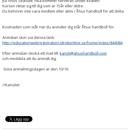
på Åhus Seaside. Fika kommer serveras under kvällen.
SOCIALA MEDIER
Kursen riktar sig till dig som är 15år eller äldre.
Du behöver inte vara medlem eller aktiv i Åhus handboll för att delta.
OM ÅHUS HANDBOLL
Kostnaden som står när du anmäler dig står Åhus handboll för.
BLÅ TRÅDEN
Anmälan sker via denna länk:
http://educationwebregistration.idrottonline.se/home/index/844084
Efter anmälan skicka ett mail till:
kansli@ahushandboll.com
och meddela att du anmält dig.
Sista anmälningsdagen är den 10/10.
//Kansliet