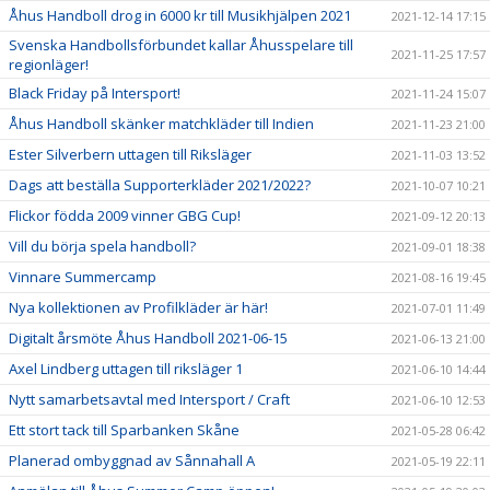
Åhus Handboll drog in 6000 kr till Musikhjälpen 2021
2021-12-14 17:15
Svenska Handbollsförbundet kallar Åhusspelare till
2021-11-25 17:57
regionläger!
Black Friday på Intersport!
2021-11-24 15:07
Åhus Handboll skänker matchkläder till Indien
2021-11-23 21:00
Ester Silverbern uttagen till Riksläger
2021-11-03 13:52
Dags att beställa Supporterkläder 2021/2022?
2021-10-07 10:21
Flickor födda 2009 vinner GBG Cup!
2021-09-12 20:13
Vill du börja spela handboll?
2021-09-01 18:38
Vinnare Summercamp
2021-08-16 19:45
Nya kollektionen av Profilkläder är här!
2021-07-01 11:49
Digitalt årsmöte Åhus Handboll 2021-06-15
2021-06-13 21:00
Axel Lindberg uttagen till riksläger 1
2021-06-10 14:44
Nytt samarbetsavtal med Intersport / Craft
2021-06-10 12:53
Ett stort tack till Sparbanken Skåne
2021-05-28 06:42
Planerad ombyggnad av Sånnahall A
2021-05-19 22:11