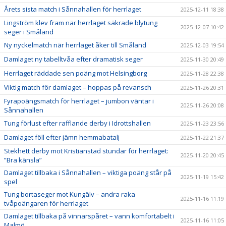
Årets sista match i Sånnahallen för herrlaget
2025-12-11 18:38
Lingström klev fram när herrlaget säkrade blytung
2025-12-07 10:42
seger i Småland
Ny nyckelmatch när herrlaget åker till Småland
2025-12-03 19:54
Damlaget ny tabelltvåa efter dramatisk seger
2025-11-30 20:49
Herrlaget räddade sen poäng mot Helsingborg
2025-11-28 22:38
Viktig match för damlaget – hoppas på revansch
2025-11-26 20:31
Fyrapoängsmatch för herrlaget – jumbon väntar i
2025-11-26 20:08
Sånnahallen
Tung förlust efter rafflande derby i Idrottshallen
2025-11-23 23:56
Damlaget föll efter jämn hemmabatalj
2025-11-22 21:37
Stekhett derby mot Kristianstad stundar för herrlaget:
2025-11-20 20:45
”Bra känsla”
Damlaget tillbaka i Sånnahallen – viktiga poäng står på
2025-11-19 15:42
spel
Tung bortaseger mot Kungälv – andra raka
2025-11-16 11:19
tvåpoängaren för herrlaget
Damlaget tillbaka på vinnarspåret – vann komfortabelt i
2025-11-16 11:05
Malmö