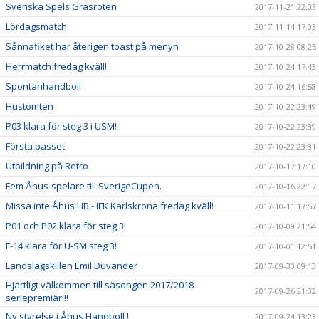
Svenska Spels Gräsroten
2017-11-21 22:03
Lördagsmatch
2017-11-14 17:03
Sånnafiket har återigen toast på menyn
2017-10-28 08:25
Herrmatch fredag kväll!
2017-10-24 17:43
Spontanhandboll
2017-10-24 16:58
Hustomten
2017-10-22 23:49
P03 klara för steg 3 i USM!
2017-10-22 23:39
Första passet
2017-10-22 23:31
Utbildning på Retro
2017-10-17 17:10
Fem Åhus-spelare till SverigeCupen.
2017-10-16 22:17
Missa inte Åhus HB - IFK Karlskrona fredag kväll!
2017-10-11 17:57
P01 och P02 klara för steg 3!
2017-10-09 21:54
F-14 klara för U-SM steg 3!
2017-10-01 12:51
Landslagskillen Emil Duvander
2017-09-30 09:13
Hjärtligt välkommen till säsongen 2017/2018
2017-09-26 21:32
seriepremiär!!!
Ny styrelse i Åhus Handboll !
2017-09-24 13:23