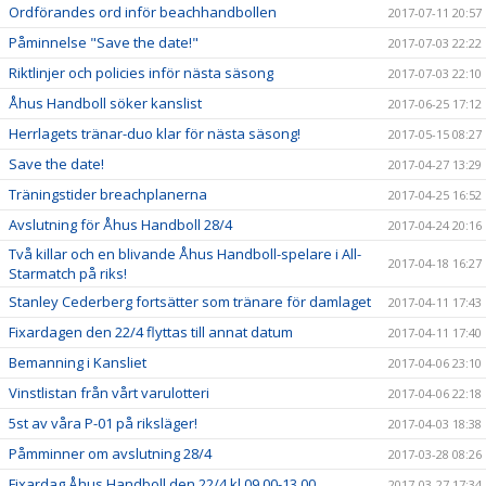
Ordförandes ord inför beachhandbollen
2017-07-11 20:57
Påminnelse "Save the date!"
2017-07-03 22:22
Riktlinjer och policies inför nästa säsong
2017-07-03 22:10
Åhus Handboll söker kanslist
2017-06-25 17:12
Herrlagets tränar-duo klar för nästa säsong!
2017-05-15 08:27
Save the date!
2017-04-27 13:29
Träningstider breachplanerna
2017-04-25 16:52
Avslutning för Åhus Handboll 28/4
2017-04-24 20:16
Två killar och en blivande Åhus Handboll-spelare i All-
2017-04-18 16:27
Starmatch på riks!
Stanley Cederberg fortsätter som tränare för damlaget
2017-04-11 17:43
Fixardagen den 22/4 flyttas till annat datum
2017-04-11 17:40
Bemanning i Kansliet
2017-04-06 23:10
Vinstlistan från vårt varulotteri
2017-04-06 22:18
5st av våra P-01 på riksläger!
2017-04-03 18:38
Påmminner om avslutning 28/4
2017-03-28 08:26
Fixardag Åhus Handboll den 22/4 kl 09.00-13.00
2017-03-27 17:34