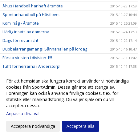
Åhus Handboll har haft årsmöte
2015-10-28 17:59
Spontanhandboll på Höstlovet
2015-10-27 10:44
Kom ihåg - Årsmöte
2015-10-25 21:09
Härlig insats av damerna
2015-10-24 17:53
Dags för revansch!
2015-10-22 17:14
Dubbelarrangemang i Sånnahallen på lördag
2015-10-16 10:47
Första vinsten i division 1!!!
2015-10-11 17:42
Tufft för herrarna i Anderstorp!
2015-10-11 17:38
Mingelträff för alla våra ledare!
2015-10-07 17:02
För att hemsidan ska fungera korrekt använder vi nödvändiga
Årsmöte
2015-10-04 21:00
cookies från SportAdmin. Dessa går inte att stänga av.
Premiärnerver för damerna men herrarna vann!
2015-10-04 13:30
Föreningen kan också använda frivilliga cookies, t.ex. för
statistik eller marknadsföring. Du väljer själv om du vill
Debut i div 1!!!
2015-10-01 09:28
acceptera dessa.
Hemmapremiär - vi bjuder alla på entrén!
2015-09-26 11:54
Anpassa dina val
Inspringslag till Seniorlagen Hösten 2015
2015-09-15 17:50
Acceptera nödvändiga
Acceptera alla
Vill du börja spela handboll?
2015-09-14 17:26
Fina framgångar för F03 i Göteborg
2015-09-13 10:20