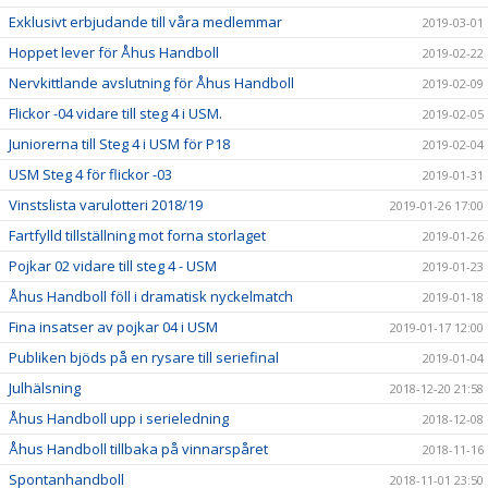
Exklusivt erbjudande till våra medlemmar
2019-03-01
Hoppet lever för Åhus Handboll
2019-02-22
Nervkittlande avslutning för Åhus Handboll
2019-02-09
Flickor -04 vidare till steg 4 i USM.
2019-02-05
Juniorerna till Steg 4 i USM för P18
2019-02-04
USM Steg 4 för flickor -03
2019-01-31
Vinstslista varulotteri 2018/19
2019-01-26 17:00
Fartfylld tillställning mot forna storlaget
2019-01-26
Pojkar 02 vidare till steg 4 - USM
2019-01-23
Åhus Handboll föll i dramatisk nyckelmatch
2019-01-18
Fina insatser av pojkar 04 i USM
2019-01-17 12:00
Publiken bjöds på en rysare till seriefinal
2019-01-04
Julhälsning
2018-12-20 21:58
Åhus Handboll upp i serieledning
2018-12-08
Åhus Handboll tillbaka på vinnarspåret
2018-11-16
Spontanhandboll
2018-11-01 23:50