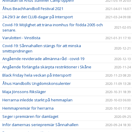
Anmälan till Åhus Summer Camp öppen!
2021-05-19 20:03
Åhus Beachhandboll Festival 2021
2021-04-01 16:07
24-29/3 är det CLUB-dagar på Intersport
2021-03-24 09:08
Covid-19: Möjlighet att träna inomhus för födda 2005 och
2021-02-05
senare.
Varulotteri - Vinstlista
2021-01-31 17:10
Covid-19: Sånnahallen stängs för att minska
2020-12-21
smittspridningen
Angående reviderade allmänna råd - covid-19
2020-12-13
Angående förlängda skärpta restriktioner i Skåne
2020-11-24
Black Friday hela veckan på Intersport!
2020-11-23 08:20
Åhus Handbolls Ungdomskonsulenter
2020-11-09 13:28
Maja Jönssons Riksläger
2020-10-31 18:39
Herrarna inledde starkt på hemmaplan
2020-10-03 06:00
Hemmapremiär för herrarna
2020-10-01 17:30
Seger i premiären för damlaget
2020-09-25
Inför damernas seriepremiär Sånnahallen
2020-09-24 18:30