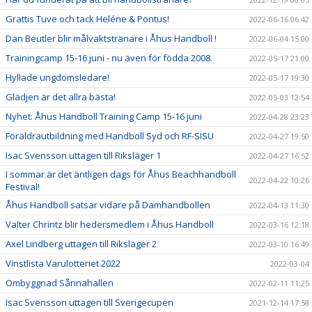
Grattis Tuve och tack Heléne & Pontus!
2022-06-16 06:42
Dan Beutler blir målvaktstränare i Åhus Handboll !
2022-06-04 15:00
Trainingcamp 15-16 juni - nu även för födda 2008.
2022-05-17 21:00
Hyllade ungdomsledare!
2022-05-17 19:30
Glädjen är det allra bästa!
2022-05-03 12:54
Nyhet: Åhus Handboll Training Camp 15-16 juni
2022-04-28 23:23
Föräldrautbildning med Handboll Syd och RF-SISU
2022-04-27 19:50
Isac Svensson uttagen till Riksläger 1
2022-04-27 16:52
I sommar är det äntligen dags för Åhus Beachhandboll
2022-04-22 10:26
Festival!
Åhus Handboll satsar vidare på Damhandbollen
2022-04-13 11:30
Valter Chrintz blir hedersmedlem i Åhus Handboll
2022-03-16 12:18
Axel Lindberg uttagen till Riksläger 2
2022-03-10 16:49
Vinstlista Varulotteriet 2022
2022-03-04
Ombyggnad Sånnahallen
2022-02-11 11:25
Isac Svensson uttagen till Sverigecupen
2021-12-14 17:58