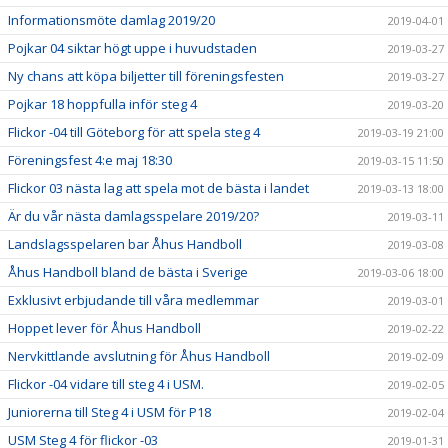
Informationsmöte damlag 2019/20
2019-04-01
Pojkar 04 siktar högt uppe i huvudstaden
2019-03-27
Ny chans att köpa biljetter till föreningsfesten
2019-03-27
Pojkar 18 hoppfulla inför steg 4
2019-03-20
Flickor -04 till Göteborg för att spela steg 4
2019-03-19 21:00
Föreningsfest 4:e maj 18:30
2019-03-15 11:50
Flickor 03 nästa lag att spela mot de bästa i landet
2019-03-13 18:00
Är du vår nästa damlagsspelare 2019/20?
2019-03-11
Landslagsspelaren bar Åhus Handboll
2019-03-08
Åhus Handboll bland de bästa i Sverige
2019-03-06 18:00
Exklusivt erbjudande till våra medlemmar
2019-03-01
Hoppet lever för Åhus Handboll
2019-02-22
Nervkittlande avslutning för Åhus Handboll
2019-02-09
Flickor -04 vidare till steg 4 i USM.
2019-02-05
Juniorerna till Steg 4 i USM för P18
2019-02-04
USM Steg 4 för flickor -03
2019-01-31