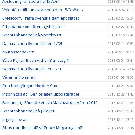
Avslutning för spelarna 15 April!
2016-03-16 11:48
Volontärer till Landskampen den 15/3 sökes!
2016-02-24 18:18
EM-kickoff, Träffa svenska damlandslaget
2016-02-23 12:24
Erbjudande om föreningsbiljetter
2016-02-22 18:40
Spontanhandboll på Sportlovet!
2016-02-15 17:49
Dammatchen flyttad till den 17/2!
2016-02-11 10:59
Ny Kassör sökes!
2016-02-11 10:57
Både Pojkar-B och Flickor-B till steg 4!
2016-02-01 13:41
Dammatchen flyttad till den 17/1
2016-01-14 17:56
Våren är kommen
2016-01-08 18:00
Fina framgångar i Norden Cup
2015-12-29 19:02
Inspringslag till Seniorlagen uppdaterade!
2015-12-28 11:42
Bemanning Sånnafiket och Matchvärdar våren 2016
2015-12-27 14:03
Spontanhandboll på Jullovet!
2015-12-18 12:32
Inget jullov än!
2015-12-11 13:19
Åhus Handbolls Blå spår och långsiktiga mål
2015-12-09 13:35