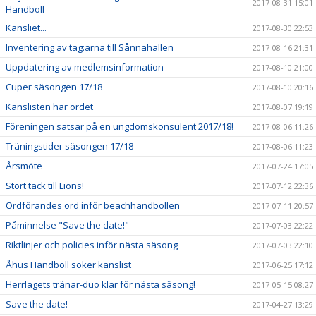
2017-08-31 15:01
Handboll
Kansliet...
2017-08-30 22:53
Inventering av tag:arna till Sånnahallen
2017-08-16 21:31
Uppdatering av medlemsinformation
2017-08-10 21:00
Cuper säsongen 17/18
2017-08-10 20:16
Kanslisten har ordet
2017-08-07 19:19
Föreningen satsar på en ungdomskonsulent 2017/18!
2017-08-06 11:26
Träningstider säsongen 17/18
2017-08-06 11:23
Årsmöte
2017-07-24 17:05
Stort tack till Lions!
2017-07-12 22:36
Ordförandes ord inför beachhandbollen
2017-07-11 20:57
Påminnelse "Save the date!"
2017-07-03 22:22
Riktlinjer och policies inför nästa säsong
2017-07-03 22:10
Åhus Handboll söker kanslist
2017-06-25 17:12
Herrlagets tränar-duo klar för nästa säsong!
2017-05-15 08:27
Save the date!
2017-04-27 13:29