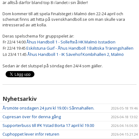
är alltså därför bland top 8 i landet i sin ålder!
SOCIALA MEDIER
Dom kommer till att spela Finalsteget i Malmö den 22-24 april och
OM ÅHUS HANDBOLL
schemat finns att hitta på svenskhandboll.se om man skulle vara
intresserad av att kolla.
BLÅ TRÅDEN
Deras spelschema för gruppspelet är:
Fr 22/4 14:00
Åhus Handboll 1 - Sollefteå HK
Malmö Isstadion
Fr 22/4 19:45
Eskilstuna Guif - Åhus Handboll 1
Baltiska Träningshallen
Lö 23/4 11:45
Åhus Handboll 1 - IK Sävehof
Kombihallen 2, Malmö
Sedan är det slutspel på söndag den 24/4 som gäller.
Nyhetsarkiv
Årsmöte onsdagen 24 juni kl 19.00 i Sånnahallen.
2026-05-18 19:46
Cupresan över för denna gång
2026-04-18 13:02
Supporterbuss till IFK Ystad Borta 17 april kl 19.00
2026-04-16 06:30
Cuphoppet lever inför returen
2026-04-15 21:24