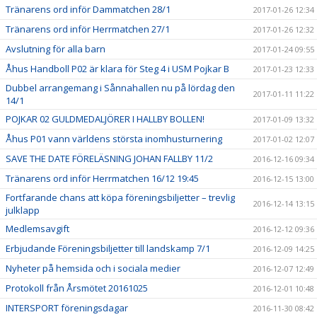
Tränarens ord inför Dammatchen 28/1
2017-01-26 12:34
Tränarens ord inför Herrmatchen 27/1
2017-01-26 12:32
Avslutning för alla barn
2017-01-24 09:55
Åhus Handboll P02 är klara för Steg 4 i USM Pojkar B
2017-01-23 12:33
Dubbel arrangemang i Sånnahallen nu på lördag den
2017-01-11 11:22
14/1
POJKAR 02 GULDMEDALJÖRER I HALLBY BOLLEN!
2017-01-09 13:32
Åhus P01 vann världens största inomhusturnering
2017-01-02 12:07
SAVE THE DATE FÖRELÄSNING JOHAN FALLBY 11/2
2016-12-16 09:34
Tränarens ord inför Herrmatchen 16/12 19:45
2016-12-15 13:00
Fortfarande chans att köpa föreningsbiljetter – trevlig
2016-12-14 13:15
julklapp
Medlemsavgift
2016-12-12 09:36
Erbjudande Föreningsbiljetter till landskamp 7/1
2016-12-09 14:25
Nyheter på hemsida och i sociala medier
2016-12-07 12:49
Protokoll från Årsmötet 20161025
2016-12-01 10:48
INTERSPORT föreningsdagar
2016-11-30 08:42