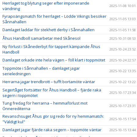
Herrlaget tog blytung seger efter imponerande
2025-11-08 10:01
vändning
Fyrapoängsmatch för herrlaget – Lödde Vikings besöker
2025-11-05 13:03
Sånnahallen
Damlaget laddar för stekhett derby i Sånnahallen
2025-11-05 11:58
Åhus Handboll samarbetar med Skånesol
2025-10-31 08:53
Ny förlust i Skånederbyt för tappert kämpande Åhus
2025-10-24 23:52
Handboll
Damlaget orkade inte hela vägen – föll klart i toppmötet
2025-10-24 22:57
Toppmöte i Sånnahallen – damlaget jagar
2025-10-22 13:35
serieledningen
Herrarna jagar trendbrott – tufft bortamöte väntar
2025-10-22 13:22
Segertåget fortsätter för Åhus Handboll – fjärde raka
2025-10-17 23:34
segern i toppmötet
Tung fredag för herrarna – hemmaförlust mot
2025-10-17 23:31
Önnerediterna
Revanschsuget Åhus gör sig redo för ny hemmamatch:
2025-10-15 17:54
"Väldigt kul"
Damlaget jagar fjärde raka segern – toppmöte väntar
2025-10-15 13:44