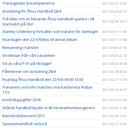
Träningstider breachplanerna
2017-04-25 16:52
Avslutning för Åhus Handboll 28/4
2017-04-24 20:16
Två killar och en blivande Åhus Handboll-spelare i All-
2017-04-18 16:27
Starmatch på riks!
Stanley Cederberg fortsätter som tränare för damlaget
2017-04-11 17:43
Fixardagen den 22/4 flyttas till annat datum
2017-04-11 17:40
Bemanning i Kansliet
2017-04-06 23:10
Vinstlistan från vårt varulotteri
2017-04-06 22:18
5st av våra P-01 på riksläger!
2017-04-03 18:38
Påmminner om avslutning 28/4
2017-03-28 08:26
Fixardag Åhus Handboll den 22/4 kl 09.00-13.00
2017-03-27 17:34
Tränarens ord inför matchen mot Karlskrona Flottan
2017-03-16 18:57
17/3
Kontrolluppgifter 2016
2017-03-07 07:50
Skånsk handboll bjuder in till Verskamhetskongerens
2017-03-02 17:38
Barnidrottskonvent 2017
2017-02-20 11:01
Spontanhandboll vecka 8
2017-02-17 10:09