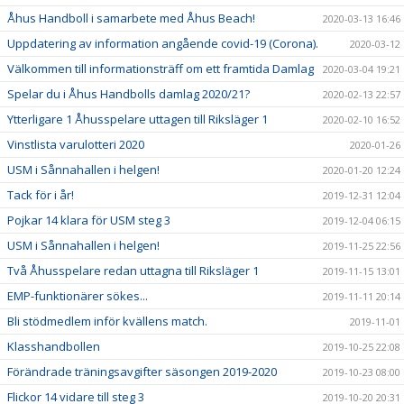
Åhus Handboll i samarbete med Åhus Beach!
2020-03-13 16:46
Uppdatering av information angående covid-19 (Corona).
2020-03-12
Välkommen till informationsträff om ett framtida Damlag
2020-03-04 19:21
Spelar du i Åhus Handbolls damlag 2020/21?
2020-02-13 22:57
Ytterligare 1 Åhusspelare uttagen till Riksläger 1
2020-02-10 16:52
Vinstlista varulotteri 2020
2020-01-26
USM i Sånnahallen i helgen!
2020-01-20 12:24
Tack för i år!
2019-12-31 12:04
Pojkar 14 klara för USM steg 3
2019-12-04 06:15
USM i Sånnahallen i helgen!
2019-11-25 22:56
Två Åhusspelare redan uttagna till Riksläger 1
2019-11-15 13:01
EMP-funktionärer sökes...
2019-11-11 20:14
Bli stödmedlem inför kvällens match.
2019-11-01
Klasshandbollen
2019-10-25 22:08
Förändrade träningsavgifter säsongen 2019-2020
2019-10-23 08:00
Flickor 14 vidare till steg 3
2019-10-20 20:31