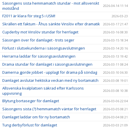
Säsongens sista hemmamatch stundar - mot allsvenskt
2026-04-14 11:14
motstånd
F2011 är klara för steg 5 i USM!
2026-03-23
Skrällen ett faktum - Åhus sänkte Vinslöv efter dramatik
2026-03-17 21:47
Cupderby mot Vinslöv stundar för herrlaget
2026-03-16 08:30
Säsongen över för damlaget - trots seger
2026-03-15 18:34
Förlust i slutsekunderna i säsongsavslutningen
2026-03-14 20:16
Herrarna laddar för säsongsavslutningen
2026-03-13 19:42
Drama stundar för damlaget i säsongsavslutningen
2026-03-11 08:24
Damerna gjorde jobbet - upplagt för drama på söndag
2026-03-10 06:30
Damlaget avslutar hektiska veckan med ny bortamatch
2026-03-08 19:01
Allsvenska kvalplatsen säkrad efter Karlssons
2026-03-08 10:38
uppvisning
Blytung bortaseger för damlaget
2026-03-06 22:04
Säsongens sista (?) hemmamatch väntar för herrlaget
2026-03-05 08:21
Damlaget laddar om för ny bortamatch
2026-03-04 08:21
Tung derbyförlust för damlaget
2026-03-03 21:09