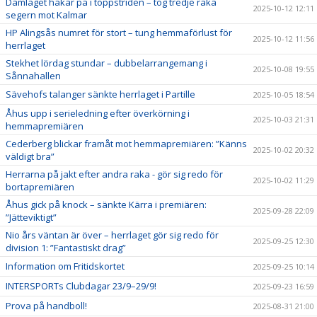
Damlaget hakar på i toppstriden – tog tredje raka
2025-10-12 12:11
segern mot Kalmar
HP Alingsås numret för stort – tung hemmaförlust för
2025-10-12 11:56
herrlaget
Stekhet lördag stundar – dubbelarrangemang i
2025-10-08 19:55
Sånnahallen
Sävehofs talanger sänkte herrlaget i Partille
2025-10-05 18:54
Åhus upp i serieledning efter överkörning i
2025-10-03 21:31
hemmapremiären
Cederberg blickar framåt mot hemmapremiären: ”Känns
2025-10-02 20:32
väldigt bra”
Herrarna på jakt efter andra raka - gör sig redo för
2025-10-02 11:29
bortapremiären
Åhus gick på knock – sänkte Kärra i premiären:
2025-09-28 22:09
”Jätteviktigt”
Nio års väntan är över – herrlaget gör sig redo för
2025-09-25 12:30
division 1: ”Fantastiskt drag”
Information om Fritidskortet
2025-09-25 10:14
INTERSPORTs Clubdagar 23/9–29/9!
2025-09-23 16:59
Prova på handboll!
2025-08-31 21:00