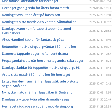
Klar förlust i återstarten för herrlaget
2026-01-04 18:51
Herrlaget gör sig redo för årets första match
2026-01-02 16:01
Damlaget avslutade året på bästa sätt
2025-12-20 10:18
Damlagets sista match 2025 väntar i Sånnahallen
2025-12-18 08:12
Damlaget vann komfortabelt i toppmötet med
2025-12-17 21:54
Helsingborg
Åhus Handboll tackar för fantastisk gåva
2025-12-17 18:40
Returmöte mot Helsingborg väntar i Sånnahallen
2025-12-17 08:07
Damerna tappade segern efter sent drama
2025-12-14 19:57
Propagandainsats när herrarna tog andra raka segern
2025-12-14 13:24
Damlaget laddar för toppmöte mot Helsingborgs HK
2025-12-11 18:44
Årets sista match i Sånnahallen för herrlaget
2025-12-11 18:38
Lingström klev fram när herrlaget säkrade blytung
2025-12-07 10:42
seger i Småland
Ny nyckelmatch när herrlaget åker till Småland
2025-12-03 19:54
Damlaget ny tabelltvåa efter dramatisk seger
2025-11-30 20:49
Herrlaget räddade sen poäng mot Helsingborg
2025-11-28 22:38