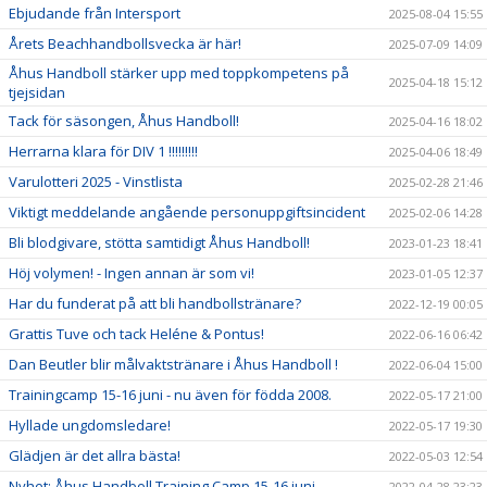
Ebjudande från Intersport
2025-08-04 15:55
Årets Beachhandbollsvecka är här!
2025-07-09 14:09
Åhus Handboll stärker upp med toppkompetens på
2025-04-18 15:12
tjejsidan
Tack för säsongen, Åhus Handboll!
2025-04-16 18:02
Herrarna klara för DIV 1 !!!!!!!!!
2025-04-06 18:49
Varulotteri 2025 - Vinstlista
2025-02-28 21:46
Viktigt meddelande angående personuppgiftsincident
2025-02-06 14:28
Bli blodgivare, stötta samtidigt Åhus Handboll!
2023-01-23 18:41
Höj volymen! - Ingen annan är som vi!
2023-01-05 12:37
Har du funderat på att bli handbollstränare?
2022-12-19 00:05
Grattis Tuve och tack Heléne & Pontus!
2022-06-16 06:42
Dan Beutler blir målvaktstränare i Åhus Handboll !
2022-06-04 15:00
Trainingcamp 15-16 juni - nu även för födda 2008.
2022-05-17 21:00
Hyllade ungdomsledare!
2022-05-17 19:30
Glädjen är det allra bästa!
2022-05-03 12:54
Nyhet: Åhus Handboll Training Camp 15-16 juni
2022-04-28 23:23