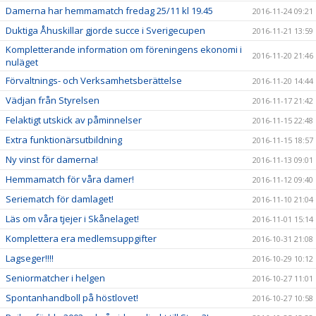
Damerna har hemmamatch fredag 25/11 kl 19.45
2016-11-24 09:21
Duktiga Åhuskillar gjorde succe i Sverigecupen
2016-11-21 13:59
Kompletterande information om föreningens ekonomi i
2016-11-20 21:46
nuläget
Förvaltnings- och Verksamhetsberättelse
2016-11-20 14:44
Vädjan från Styrelsen
2016-11-17 21:42
Felaktigt utskick av påminnelser
2016-11-15 22:48
Extra funktionärsutbildning
2016-11-15 18:57
Ny vinst för damerna!
2016-11-13 09:01
Hemmamatch för våra damer!
2016-11-12 09:40
Seriematch för damlaget!
2016-11-10 21:04
Läs om våra tjejer i Skånelaget!
2016-11-01 15:14
Komplettera era medlemsuppgifter
2016-10-31 21:08
Lagseger!!!!
2016-10-29 10:12
Seniormatcher i helgen
2016-10-27 11:01
Spontanhandboll på höstlovet!
2016-10-27 10:58