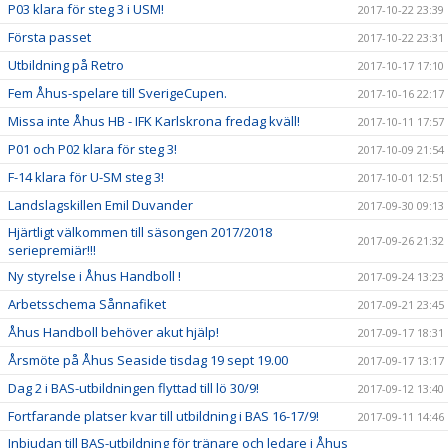
P03 klara för steg 3 i USM!
2017-10-22 23:39
Första passet
2017-10-22 23:31
Utbildning på Retro
2017-10-17 17:10
Fem Åhus-spelare till SverigeCupen.
2017-10-16 22:17
Missa inte Åhus HB - IFK Karlskrona fredag kväll!
2017-10-11 17:57
P01 och P02 klara för steg 3!
2017-10-09 21:54
F-14 klara för U-SM steg 3!
2017-10-01 12:51
Landslagskillen Emil Duvander
2017-09-30 09:13
Hjärtligt välkommen till säsongen 2017/2018
2017-09-26 21:32
seriepremiär!!!
Ny styrelse i Åhus Handboll !
2017-09-24 13:23
Arbetsschema Sånnafiket
2017-09-21 23:45
Åhus Handboll behöver akut hjälp!
2017-09-17 18:31
Årsmöte på Åhus Seaside tisdag 19 sept 19.00
2017-09-17 13:17
Dag 2 i BAS-utbildningen flyttad till lö 30/9!
2017-09-12 13:40
Fortfarande platser kvar till utbildning i BAS 16-17/9!
2017-09-11 14:46
Inbjudan till BAS-utbildning för tränare och ledare i Åhus