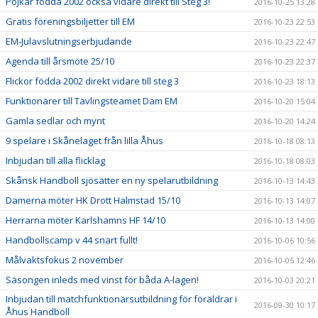
Pojkar födda 2002 också vidare direkt till Steg 3!
2016-10-25 13:28
Gratis föreningsbiljetter till EM
2016-10-23 22:53
EM-Julavslutningserbjudande
2016-10-23 22:47
Agenda till årsmöte 25/10
2016-10-23 22:37
Flickor födda 2002 direkt vidare till steg 3
2016-10-23 18:13
Funktionärer till Tävlingsteamet Dam EM
2016-10-20 15:04
Gamla sedlar och mynt
2016-10-20 14:24
9 spelare i Skånelaget från lilla Åhus
2016-10-18 08:13
Inbjudan till alla flicklag
2016-10-18 08:03
Skånsk Handboll sjösätter en ny spelarutbildning
2016-10-13 14:43
Damerna möter HK Drott Halmstad 15/10
2016-10-13 14:07
Herrarna möter Karlshamns HF 14/10
2016-10-13 14:00
Handbollscamp v 44 snart fullt!
2016-10-06 10:56
Målvaktsfokus 2 november
2016-10-05 12:46
Säsongen inleds med vinst för båda A-lagen!
2016-10-03 20:21
Inbjudan till matchfunktionärsutbildning för föräldrar i
2016-09-30 10:17
Åhus Handboll