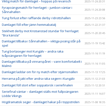
Viktig match för damlaget – hoppas på revansch
2025-11-26 20:31
Fyrapoängsmatch för herrlaget – jumbon väntar i
2025-11-26 20:08
Sånnahallen
Tung förlust efter rafflande derby i Idrottshallen
2025-11-23 23:56
Damlaget föll efter jämn hemmabatalj
2025-11-22 21:37
Stekhett derby mot Kristianstad stundar för herrlaget:
2025-11-20 20:45
”Bra känsla”
Damlaget tillbaka i Sånnahallen – viktiga poäng står på
2025-11-19 15:42
spel
Tung bortaseger mot Kungälv – andra raka
2025-11-16 11:19
tvåpoängaren för herrlaget
Damlaget tillbaka på vinnarspåret – vann komfortabelt i
2025-11-16 11:05
Malmö
Damlaget laddar om för ny match efter stjärnsmällen
2025-11-13 17:25
Herrarna på jakt efter andra raka segern i Kungälv
2025-11-12 21:03
Damlaget föll stort efter soppatorsk i seriefinalen
2025-11-12 20:51
Seriefinal väntar – damlaget ställs mot fullpoängaren
2025-11-11 16:07
Lödde Vikings
Högdramatisk seger - damlaget hakar på i toppstriden
2025-11-08 18:35