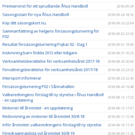
Premiärvinst för ett sprudlande Åhus Handboll
2018-09-29
Säsongsstart för nya Åhus Handboll
2018-09-26 18:32
Köp ditt säsongskort nu.
2018-09-25 22:04
Sammanfattning av helgens försäsongsturnering för
2018-09-02 22:52
P02
Resultat försäsongsturnering Pojkar 02 - Dag 1
2018-09-01 19:00
Inskrivning barn födda 2012 eller tidigare.
2018-08-31 10:25
Verksamhetsberättelse för verksamhetsåret 2017-18
2018-08-29 20:00
Förvaltningsberättelse för verksamhetsåret 2017/18
2018-08-23 23:22
Intersport informerar
2018-08-23 22:43
Försäsongsturnering P02 i Sånnahallen
2018-08-20 16:48
Valberedningens förslag till ny styrelse i Åhus Handboll
2018-08-12 17:22
- en uppdatering
Motioner till årsmötet - en uppdatering
2018-08-12 17:07
Redovisning av motioner till årsmötet 30/8-18
2018-08-11 12:38
Inför årsmötet; valberedningens förslag till ny styrelse
2018-08-10 11:47
Föredragningslista vid årsmötet 30/8-19
2018-08-09 11:52