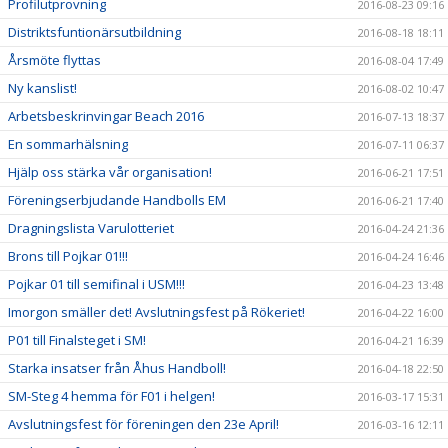
Profilutprovning
2016-08-23 09:16
Distriktsfuntionärsutbildning
2016-08-18 18:11
Årsmöte flyttas
2016-08-04 17:49
Ny kanslist!
2016-08-02 10:47
Arbetsbeskrinvingar Beach 2016
2016-07-13 18:37
En sommarhälsning
2016-07-11 06:37
Hjälp oss stärka vår organisation!
2016-06-21 17:51
Föreningserbjudande Handbolls EM
2016-06-21 17:40
Dragningslista Varulotteriet
2016-04-24 21:36
Brons till Pojkar 01!!!
2016-04-24 16:46
Pojkar 01 till semifinal i USM!!!
2016-04-23 13:48
Imorgon smäller det! Avslutningsfest på Rökeriet!
2016-04-22 16:00
P01 till Finalsteget i SM!
2016-04-21 16:39
Starka insatser från Åhus Handboll!
2016-04-18 22:50
SM-Steg 4 hemma för F01 i helgen!
2016-03-17 15:31
Avslutningsfest för föreningen den 23e April!
2016-03-16 12:11