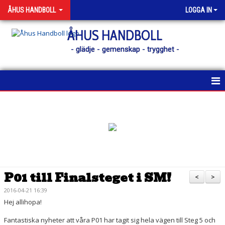
ÅHUS HANDBOLL
LOGGA IN
ÅHUS HANDBOLL
- glädje - gemenskap - trygghet -
HEM
KONTAKT
NYHETER
KALENDER
P01 till Finalsteget i SM!
<
>
MATCHER
2016-04-21 16:39
Hej allihopa!
MEDLEM
Fantastiska nyheter att våra P01 har tagit sig hela vägen till Steg 5 och