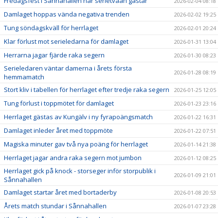
Fredagsfest i Sånnahallen när serietvåan gästar
2026-02-04 08:18
Damlaget hoppas vända negativa trenden
2026-02-02 19:25
Tung söndagskväll för herrlaget
2026-02-01 20:24
Klar förlust mot serieledarna för damlaget
2026-01-31 13:04
Herrarna jagar fjärde raka segern
2026-01-30 08:23
Serieledaren väntar damerna i årets första
2026-01-28 08:19
hemmamatch
Stort kliv i tabellen för herrlaget efter tredje raka segern
2026-01-25 12:05
Tung förlust i toppmötet för damlaget
2026-01-23 23:16
Herrlaget gästas av Kungälv i ny fyrapoängsmatch
2026-01-22 16:31
Damlaget inleder året med toppmöte
2026-01-22 07:51
Magiska minuter gav två nya poäng för herrlaget
2026-01-14 21:38
Herrlaget jagar andra raka segern mot jumbon
2026-01-12 08:25
Herrlaget gick på knock - storseger inför storpublik i
2026-01-09 21:01
Sånnahallen
Damlaget startar året med bortaderby
2026-01-08 20:53
Årets match stundar i Sånnahallen
2026-01-07 23:28