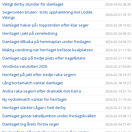
Viktigt derby stundar för damlaget
2026-03-02 08:28
Segersviten bruten - trots upphämtning mot Lödde
2026-03-01 19:19
Vikings
Damlaget hakar på i toppstriden efter klar seger
2026-02-28 10:02
Herrlaget i jakt på serieledning
2026-02-26 08:22
Damlaget tillbaka på hemmaplan under fredagen
2026-02-24 08:25
Mäktig vändning när herrlaget befäste kvalplatsen
2026-02-21 17:55
Damlaget upp på tredje plats efter nagelbitare
2026-02-21 17:44
Vinstlista varulotteri 2026
2026-02-21 05:00
Herrlaget på jakt efter tredje raka segern
2026-02-18 19:37
Lång bortamatch väntar damlaget
2026-02-18 19:27
Andra raka segern efter dramatik mot Kärra
2026-02-14 21:15
Ny nyckelmatch väntar för herrlaget
2026-02-11 19:26
Herrlaget släckte Lågan i hett derby
2026-02-07 10:32
Damlaget gästar tabelljumbon under fredagskvällen
2026-02-05 08:17
Damlaget tog årets första seger
2026-02-04 21:09