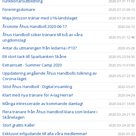
Funktionärsutbildning
2020-07-31 11:00
Föreningsdomare
2020-07-31 09:15
Maja Jönsson tränar med U16-landslaget
2020-07-29 00:05
Årsmöte Åhus Handboll 2020-06-17
2020-06-13
Åhus Handboll söker tränare till två av våra
2020-05-31 12:48
ungdomslag!
Antar du utmaningen från ledarna i P13?
2020-05-28
Ett stort tack till Sparbanken Skåne
2020-05-25 06:30
Extrainsatt - Summer Camp 2020
2020-05-13 07:00
Uppdatering angående Åhus Handbolls tolkning av
2020-05-07 23:10
Corona-läget.
Stöd Åhus Handboll - Digital insamling
2020-05-01
Klart med nya tränare för A-lag Herrar!
2020-04-26
Många intresserade av kommande damlag!
2020-04-01 14:09
Flera tränare från Åhus Handboll klara som ledare i
2020-03-24 21:19
Skånelagen
Stort grattis Kalle!
2020-03-24 20:50
Exklusivt erbjudande till alla våra medlemmar!
2020-03-23