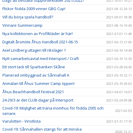
Dags att beställa Supporterkläder 2021/2022?
2021-10-07 10:21
Flickor födda 2009 vinner GBG Cup!
2021-09-12 20:13
Vill du börja spela handboll?
2021-09-01 18:38
Vinnare Summercamp
2021-08-16 19:45
Nya kollektionen av Profilkläder är här!
2021-07-01 11:49
Digitalt årsmöte Åhus Handboll 2021-06-15
2021-06-13 21:00
Axel Lindberg uttagen till riksläger 1
2021-06-10 14:44
Nytt samarbetsavtal med Intersport / Craft
2021-06-10 12:53
Ett stort tack till Sparbanken Skåne
2021-05-28 06:42
Planerad ombyggnad av Sånnahall A
2021-05-19 22:11
Anmälan till Åhus Summer Camp öppen!
2021-05-19 20:03
Åhus Beachhandboll Festival 2021
2021-04-01 16:07
24-29/3 är det CLUB-dagar på Intersport
2021-03-24 09:08
Covid-19: Möjlighet att träna inomhus för födda 2005 och
2021-02-05
senare.
Varulotteri - Vinstlista
2021-01-31 17:10
Covid-19: Sånnahallen stängs för att minska
2020-12-21