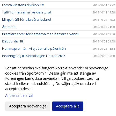
Första vinsten i division 1!!!
2015-10-11 17:42
Tufft för herrarna i Anderstorp!
2015-10-11 17:38
Mingelträff för alla våra ledare!
2015-10-07 17:02
Årsmöte
2015-10-04 21:00
Premiärnerver för damerna men herrarna vann!
2015-10-04 13:30
Debut i div 1!!!
2015-10-01 09:28
Hemmapremiär - vi bjuder alla på entrén!
2015-09-26 11:54
Inspringslag till Seniorlagen Hösten 2015
2015-09-15 17:50
Vill du börja spela handboll?
2015-09-14 17:26
För att hemsidan ska fungera korrekt använder vi nödvändiga
Fina framgångar för F03 i Göteborg
2015-09-13 10:20
cookies från SportAdmin. Dessa går inte att stänga av.
Säsongens klubbprofil är ute!
2015-09-11 14:16
Föreningen kan också använda frivilliga cookies, t.ex. för
statistik eller marknadsföring. Du väljer själv om du vill
Påminnelse - En efterlängtad tränarutbildning
2015-09-04 19:16
acceptera dessa.
Barn och ungdoms teamet har också säsongsstart
2015-08-23 10:15
Anpassa dina val
Acceptera nödvändiga
Acceptera alla
Cookie-
Gå till