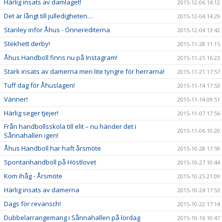
Härlig insats av damlaget!
2015-12-06 14:12
Det är långt till julledigheten…
2015-12-04 14:29
Stanley inför Åhus - Önnerediterna
2015-12-04 13:42
Stekhett derby!
2015-11-28 11:15
Åhus Handboll finns nu på Instagram!
2015-11-25 16:23
Stark insats av damerna men lite tyngre för herrarna!
2015-11-21 17:57
Tuff dag för Åhuslagen!
2015-11-14 17:53
Vänner!
2015-11-14 09:51
Härlig seger tjejer!
2015-11-07 17:56
Från handbollsskola till elit – nu händer det i
2015-11-06 10:20
Sånnahallen igen!
Åhus Handboll har haft årsmöte
2015-10-28 17:59
Spontanhandboll på Höstlovet
2015-10-27 10:44
Kom ihåg - Årsmöte
2015-10-25 21:09
Härlig insats av damerna
2015-10-24 17:53
Dags för revansch!
2015-10-22 17:14
Dubbelarrangemang i Sånnahallen på lördag
2015-10-16 10:47