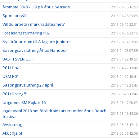
Årsmöte 30/8 kl 19 på Åhus Seaside
2018-08-05 16:53
Sponsorkväll
2018-06-25 21:28
Vill du arbeta i marknadsteamet?
2018-06-10 22:31
Försäsongsturnering P02
2018-06-06 22:18
Nytt tränarteam till A-lag och juniorer
2018-06-04 21:38
Säsongsavslutning Åhus Handboll
2018-04-28 07:35
BÄST I SVERIGE!!!!
2018-04-22 19:50
P01 i final!
2018-04-22 11:45
USM P01
2018-04-20 18:41
Säsongsavslutning 27 april
2018-04-12 21:43
P01 till steg 5!
2018-03-25 17:42
Ungdoms SM Pojkar 16
2018-03-17 20:29
Inget avtal 2018 om föräldrainsatser under Åhus Beach
2018-03-16 15:26
festival
Avslutning
2018-03-13 17:12
Akut hjälp!
2018-03-06 12:05