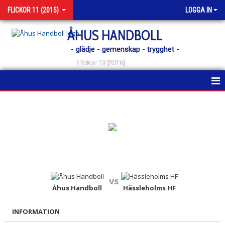
FLICKOR 11 (2015)
LOGGA IN
ÅHUS HANDBOLL
- glädje - gemenskap - trygghet -
Flickor 10 (2015)
HEM
NYHETER
KALENDER
MATCHER
vs
TRUPPEN
Åhus Handboll
Hässleholms HF
BILDGALLERI
INFORMATION