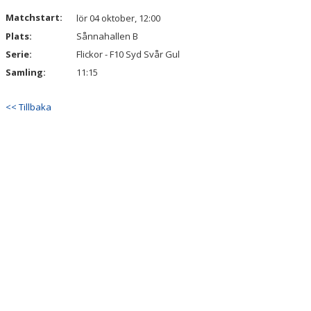
DOKUMENT
Matchstart:
lör 04 oktober, 12:00
Plats:
Sånnahallen B
KONTAKT
Serie:
Flickor - F10 Syd Svår Gul
Samling:
11:15
<< Tillbaka