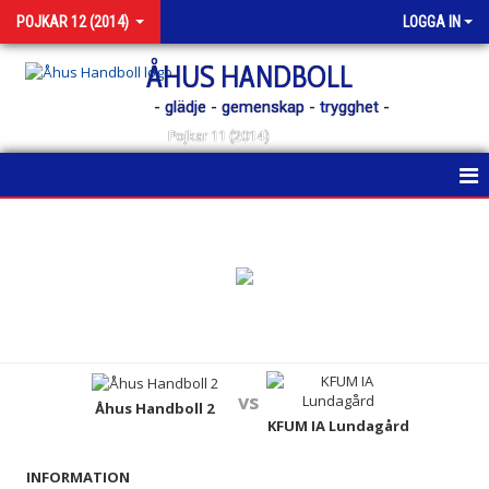
POJKAR 12 (2014)
LOGGA IN
ÅHUS HANDBOLL
- glädje - gemenskap - trygghet -
Pojkar 11 (2014)
HEM
NYHETER
KALENDER
MATCHER
vs
TRUPPEN
Åhus Handboll 2
KFUM IA Lundagård
BILDGALLERI
INFORMATION